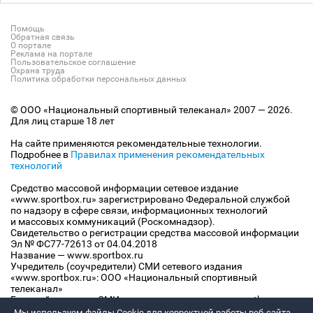
Помощь
Обратная связь
О портале
Реклама на портале
Пользовательское соглашение
Охрана труда
Политика обработки персональных данных
© ООО «Национальный спортивный телеканал» 2007 — 2026.
Для лиц старше 18 лет
На сайте применяются рекомендательные технологии.
Подробнее в
Правилах применения рекомендательных
технологий
Средство массовой информации сетевое издание
«www.sportbox.ru» зарегистрировано Федеральной службой
по надзору в сфере связи, информационных технологий
и массовых коммуникаций (Роскомнадзор).
Свидетельство о регистрации средства массовой информации
Эл № ФС77-72613 от 04.04.2018
Название — www.sportbox.ru
Учредитель (соучредители) СМИ сетевого издания
«www.sportbox.ru»: ООО «Национальный спортивный
телеканал»
Главный редактор СМИ сетевого издания «www.sportbox.ru»:
Конов В.А.
Мы используем файлы Сookie для корректной работы веб-сайта.