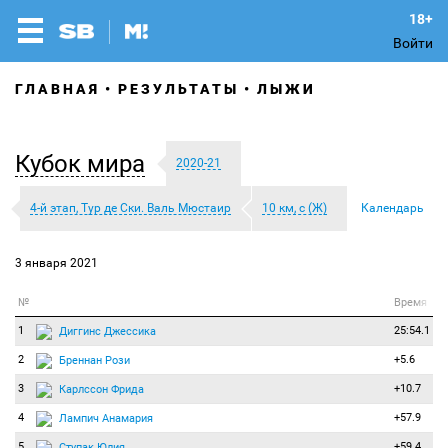
Войти
ГЛАВНАЯ
РЕЗУЛЬТАТЫ
ЛЫЖИ
Кубок мира
2020-21
4-й этап, Тур де Ски. Валь Мюстаир
10 км, с (Ж)
Календарь
3 января 2021
№
Время
1
25:54.1
Диггинс Джессика
2
+5.6
Бреннан Рози
3
+10.7
Карлссон Фрида
4
+57.9
Лампич Анамария
5
+59.4
Ступак Юлия