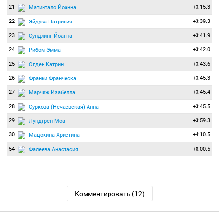
21
+3:15.3
Матинтало Йоанна
22
+3:39.3
Эйдука Патрисия
23
+3:41.9
Сундлинг Йоанна
24
+3:42.0
Рибом Эмма
25
+3:43.6
Огден Катрин
26
+3:45.3
Франки Франческа
27
+3:45.4
Марчиж Изабелла
28
+3:45.5
Суркова (Нечаевская) Анна
29
+3:59.3
Лундгрен Моа
30
+4:10.5
Мацокина Христина
54
+8:00.5
Фалеева Анастасия
Комментировать (12)