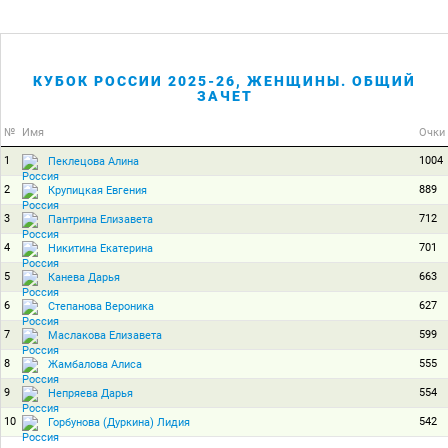
КУБОК РОССИИ 2025-26, ЖЕНЩИНЫ. ОБЩИЙ
ЗАЧЕТ
№
Имя
Очки
1
1004
Пеклецова Алина
2
889
Крупицкая Евгения
3
712
Пантрина Елизавета
4
701
Никитина Екатерина
5
663
Канева Дарья
6
627
Степанова Вероника
7
599
Маслакова Елизавета
8
555
Жамбалова Алиса
9
554
Непряева Дарья
10
542
Горбунова (Дуркина) Лидия