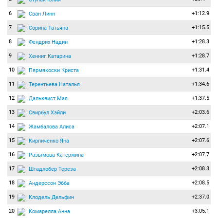
6
+1:12.9
Сван Линн
7
+1:15.5
Сорина Татьяна
8
+1:28.3
Фендрих Надин
9
+1:28.7
Хенниг Катарина
10
+1:31.4
Пярмякоски Криста
11
+1:34.6
Терентьева Наталья
12
+1:37.5
Дальквист Мая
13
+2:03.6
Свирбул Хэйли
14
+2:07.1
Жамбалова Алиса
15
+2:07.6
Кирпиченко Яна
16
+2:07.7
Разымова Катержина
17
+2:08.3
Штадлобер Тереза
18
+2:08.5
Андерссон Эбба
19
+2:37.0
Клодель Дельфин
20
+3:05.1
Комарелла Анна