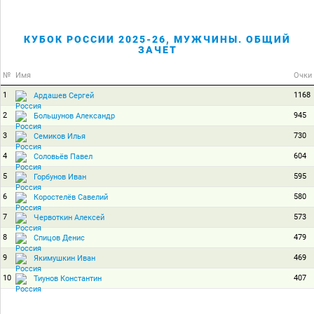
КУБОК РОССИИ 2025-26, МУЖЧИНЫ. ОБЩИЙ
ЗАЧЕТ
№
Имя
Очки
1
1168
Ардашев Сергей
2
945
Большунов Александр
3
730
Семиков Илья
4
604
Соловьёв Павел
5
595
Горбунов Иван
6
580
Коростелёв Савелий
7
573
Червоткин Алексей
8
479
Спицов Денис
9
469
Якимушкин Иван
10
407
Тиунов Константин