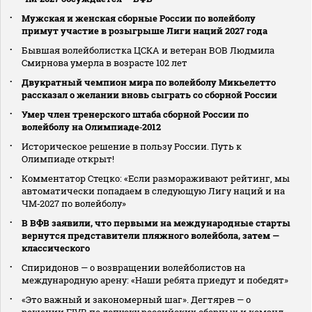
Мужская и женская сборные России по волейболу
примут участие в розыгрыше Лиги наций 2027 года
Бывшая волейболистка ЦСКА и ветеран ВОВ Людмила
Смирнова умерла в возрасте 102 лет
Двукратный чемпион мира по волейболу Микьелетто
рассказал о желании вновь сыграть со сборной России
Умер член тренерского штаба сборной России по
волейболу на Олимпиаде‑2012
Историческое решение в пользу России. Путь к
Олимпиаде открыт!
Комментатор Стецко: «Если размораживают рейтинг, мы
автоматически попадаем в следующую Лигу наций и на
ЧМ‑2027 по волейболу»
В ВФВ заявили, что первыми на международные старты
вернутся представители пляжного волейбола, затем —
классического
Спиридонов — о возвращении волейболистов на
международную арену: «Наши ребята приедут и победят»
«Это важный и закономерный шаг». Дегтярев — о
решении FIVB по допуску российских сборных и команд