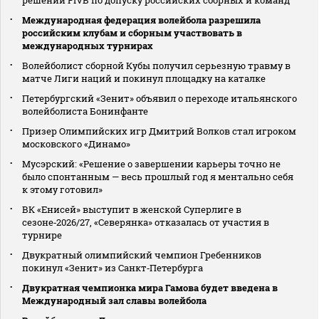
Международная федерация волейбола разрешила
российским клубам и сборным участвовать в
международных турнирах
Волейболист сборной Кубы получил серьезную травму в
матче Лиги наций и покинул площадку на каталке
Петербургский «Зенит» объявил о переходе итальянского
волейболиста Бонинфанте
Призер Олимпийских игр Дмитрий Волков стал игроком
московского «Динамо»
Мусэрский: «Решение о завершении карьеры точно не
было спонтанным — весь прошлый год я ментально себя
к этому готовил»
ВК «Енисей» выступит в женской Суперлиге в
сезоне‑2026/27, «Северянка» отказалась от участия в
турнире
Двукратный олимпийский чемпион Гребенников
покинул «Зенит» из Санкт‑Петербурга
Двукратная чемпионка мира Гамова будет введена в
Международный зал славы волейбола