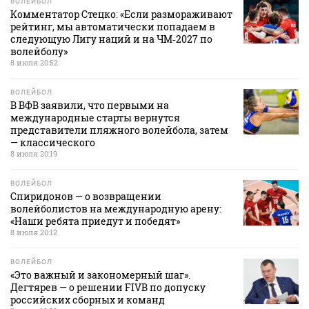
ВОЛЕЙБОЛ
Комментатор Стецко: «Если размораживают
рейтинг, мы автоматически попадаем в
следующую Лигу наций и на ЧМ‑2027 по
волейболу»
8 июля 20:52
ВОЛЕЙБОЛ
В ВФВ заявили, что первыми на
международные старты вернутся
представители пляжного волейбола, затем
— классического
8 июля 20:19
ВОЛЕЙБОЛ
Спиридонов — о возвращении
волейболистов на международную арену:
«Наши ребята приедут и победят»
8 июля 20:12
ВОЛЕЙБОЛ
«Это важный и закономерный шаг».
Дегтярев — о решении FIVB по допуску
российских сборных и команд