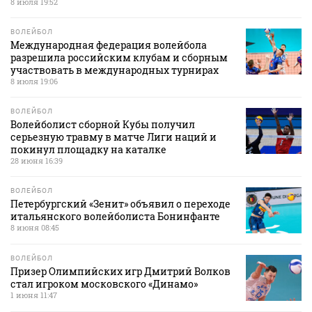
8 июля 19:52
ВОЛЕЙБОЛ
Международная федерация волейбола
разрешила российским клубам и сборным
участвовать в международных турнирах
8 июля 19:06
ВОЛЕЙБОЛ
Волейболист сборной Кубы получил
серьезную травму в матче Лиги наций и
покинул площадку на каталке
28 июня 16:39
ВОЛЕЙБОЛ
Петербургский «Зенит» объявил о переходе
итальянского волейболиста Бонинфанте
8 июня 08:45
ВОЛЕЙБОЛ
Призер Олимпийских игр Дмитрий Волков
стал игроком московского «Динамо»
1 июня 11:47