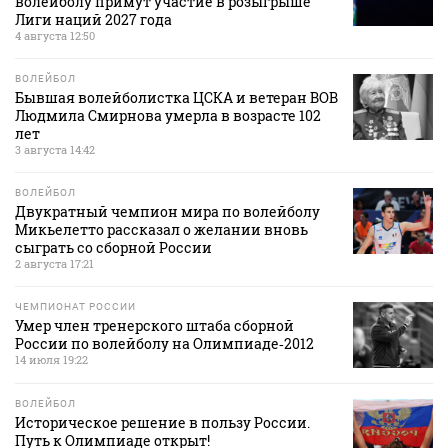
волейболу примут участие в розыгрыше
Лиги наций 2027 года
4 августа 12:50
ВОЛЕЙБОЛ
Бывшая волейболистка ЦСКА и ветеран ВОВ
Людмила Смирнова умерла в возрасте 102
лет
3 августа 14:42
ВОЛЕЙБОЛ
Двукратный чемпион мира по волейболу
Микьелетто рассказал о желании вновь
сыграть со сборной России
2 августа 17:21
ЧЕМПИОНАТ РОССИИ
Умер член тренерского штаба сборной
России по волейболу на Олимпиаде‑2012
14 июля 19:22
ВОЛЕЙБОЛ
Историческое решение в пользу России.
Путь к Олимпиаде открыт!