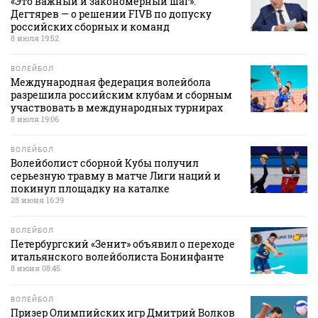
«Это важный и закономерный шаг».
Дегтярев — о решении FIVB по допуску
российских сборных и команд
8 июля 19:52
ВОЛЕЙБОЛ
Международная федерация волейбола
разрешила российским клубам и сборным
участвовать в международных турнирах
8 июля 19:06
ВОЛЕЙБОЛ
Волейболист сборной Кубы получил
серьезную травму в матче Лиги наций и
покинул площадку на каталке
28 июня 16:39
ВОЛЕЙБОЛ
Петербургский «Зенит» объявил о переходе
итальянского волейболиста Бонинфанте
8 июня 08:45
ВОЛЕЙБОЛ
Призер Олимпийских игр Дмитрий Волков