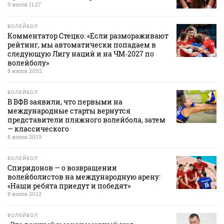
9 июля 11:27
ВОЛЕЙБОЛ
Комментатор Стецко: «Если размораживают
рейтинг, мы автоматически попадаем в
следующую Лигу наций и на ЧМ‑2027 по
волейболу»
8 июля 20:52
ВОЛЕЙБОЛ
В ВФВ заявили, что первыми на
международные старты вернутся
представители пляжного волейбола, затем
— классического
8 июля 20:19
ВОЛЕЙБОЛ
Спиридонов — о возвращении
волейболистов на международную арену:
«Наши ребята приедут и победят»
8 июля 20:12
ВОЛЕЙБОЛ