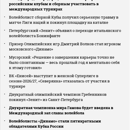
российским клубам и сборным участвовать в
международных турнирах
Волейболист сборной Кубы получил серьезную травму в
матче Лиги наций и покинул площадку на каталке
Петербургский «Зенит» объявил о переходе итальянского
волейболиста Бонинфанте
Призер Олимпийских игр Дмитрий Волков стал игроком
московского «Динамо»
Мусэрский: «Решение о завершении карьеры точно не
было спонтанным — весь прошлый год я ментально себя
к этому готовил»
ВК «Енисей» выступит в женской Суперлиге в
сезоне‑2026/27, «Северянка» отказалась от участия в
турнире
Двукратный олимпийский чемпион Гребенников
покинул «Зенит» из Санкт‑Петербурга
Двукратная чемпионка мира Гамова будет введена в
Международный зал славы волейбола
Волейболисты «Динамо» стали пятикратными
обладателями Кубка России