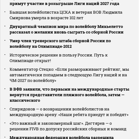
примут участие в розыгрыше Лиги наций 2027 года
Бывшая волейболистка ЦСКА и ветеран ВОВ Людмила
Смирнова умерла в возрасте 102 лет
Двукратный чемпион мира по волейболу Микьелетто
рассказал о желании вновь сыграть со сборной России
Умер член тренерского штаба сборной России по
волейболу на Олимпиаде‑2012
Историческое решение в пользу России. Путь к
Олимпиаде открыт!
Комментатор Стецко: «Если размораживают рейтинг, мы
автоматически попадаем в следующую Лигу наций и на
ЧМ‑2027 по волейболу»
В ВФВ заявили, что первыми на международные старты
вернутся представители пляжного волейбола, затем —
классического
Спиридонов — о возвращении волейболистов на
международную арену: «Наши ребята приедут и победят»
«Это важный и закономерный шаг». Дегтярев — о
решении FIVB по допуску российских сборных и команд
Международная федерация волейбола разрешила