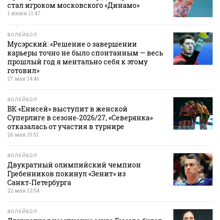
стал игроком московского «Динамо»
1 июня 11:47
ВОЛЕЙБОЛ
Мусэрский: «Решение о завершении
карьеры точно не было спонтанным — весь
прошлый год я ментально себя к этому
готовил»
27 мая 14:46
ВОЛЕЙБОЛ
ВК «Енисей» выступит в женской
Суперлиге в сезоне‑2026/27, «Северянка»
отказалась от участия в турнире
26 мая 15:51
ВОЛЕЙБОЛ
Двукратный олимпийский чемпион
Гребенников покинул «Зенит» из
Санкт‑Петербурга
22 мая 12:54
ВОЛЕЙБОЛ