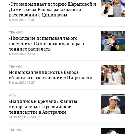
«Это напоминает историю Шараповой и
Димитрова». Бадоса рассказала о
расставании с Циципасом
8 мая 2024 16:31
ТЕННИС
«Никогда не испытывал такого
влечения». Самая красивая пара в
теннисе распалась
6 мая 2024 22:43
ТЕННИС
Испанская теннисистка Бадоса
объявила о расставании с Циципасом
5 мая 2024 16:27
WTA
«Напились и кричали». Фанаты
испортили матч российской
теннисистке в Австралии
21 января 2024 11:27
ТЕННИС