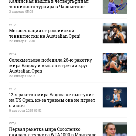
Калинская вышла в четвертьфинал
теннисного турнира в Чарльстоне
3 апреля 05:08
WTA
Мегасенсация от российской
теннисистки на Australian Open!
22 января 12:30
WTA
Селехметьева победила 26‑ю ракетку
мира Бадосу и вышла в третий круг
Australian Open
22 января 05:07
WTA
12‑я ракетка мира Бадоса не выступит
на US Open, из‑за травмы она не играет
с июня
9 августа 2025 03:51
WTA
Первая ракетка мира Соболенко
снялась с турнира WTA 1000 в Монреале