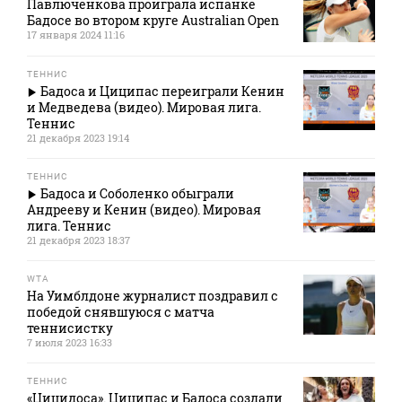
Павлюченкова проиграла испанке
Бадосе во втором круге Australian Open
17 января 2024 11:16
ТЕННИС
Бадоса и Циципас переиграли Кенин
и Медведева (видео). Мировая лига.
Теннис
21 декабря 2023 19:14
ТЕННИС
Бадоса и Соболенко обыграли
Андрееву и Кенин (видео). Мировая
лига. Теннис
21 декабря 2023 18:37
WTA
На Уимблдоне журналист поздравил с
победой снявшуюся с матча
теннисистку
7 июля 2023 16:33
ТЕННИС
«Цицидоса». Циципас и Бадоса создали