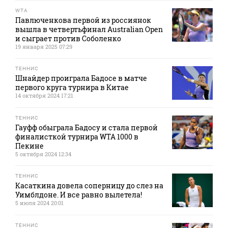
WTA
Павлюченкова первой из россиянок
вышла в четвертьфинал Australian Open
и сыграет против Соболенко
19 января 2025 07:29
ТЕННИС
Шнайдер проиграла Бадосе в матче
первого круга турнира в Китае
14 октября 2024 17:21
ТЕННИС
Гауфф обыграла Бадосу и стала первой
финалисткой турнира WTA 1000 в
Пекине
5 октября 2024 12:34
ТЕННИС
Касаткина довела соперницу до слез на
Уимблдоне. И все равно вылетела!
5 июля 2024 20:01
ТЕННИС