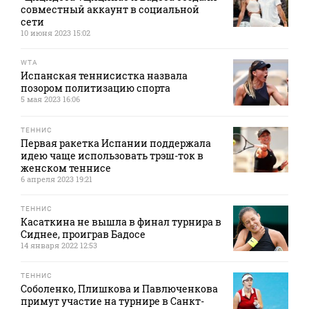
совместный аккаунт в социальной
сети
10 июня 2023 15:02
WTA
Испанская теннисистка назвала
позором политизацию спорта
5 мая 2023 16:06
ТЕННИС
Первая ракетка Испании поддержала
идею чаще использовать трэш-ток в
женском теннисе
6 апреля 2023 19:21
ТЕННИС
Касаткина не вышла в финал турнира в
Сиднее, проиграв Бадосе
14 января 2022 12:53
ТЕННИС
Соболенко, Плишкова и Павлюченкова
примут участие на турнире в Санкт-