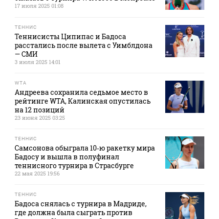
17 июля 2025 01:08
ТЕННИС
Теннисисты Ципипас и Бадоса
расстались после вылета с Уимблдона
— СМИ
3 июля 2025 14:01
WTA
Андреева сохранила седьмое место в
рейтинге WTA, Калинская опустилась
на 12 позиций
23 июня 2025 03:25
ТЕННИС
Самсонова обыграла 10‑ю ракетку мира
Бадосу и вышла в полуфинал
теннисного турнира в Страсбурге
22 мая 2025 19:56
ТЕННИС
Бадоса снялась с турнира в Мадриде,
где должна была сыграть против