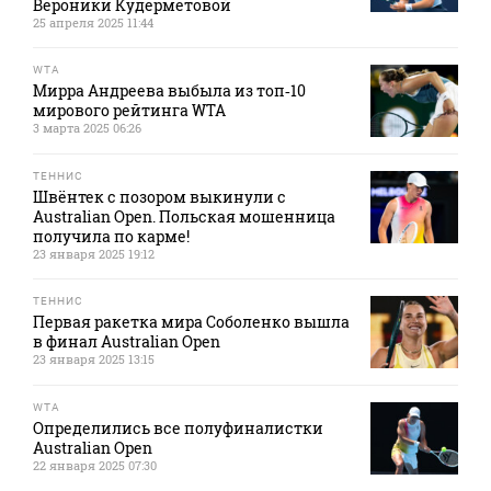
Вероники Кудерметовой
25 апреля 2025 11:44
WTA
Мирра Андреева выбыла из топ‑10
мирового рейтинга WTA
3 марта 2025 06:26
ТЕННИС
Швёнтек с позором выкинули с
Australian Open. Польская мошенница
получила по карме!
23 января 2025 19:12
ТЕННИС
Первая ракетка мира Соболенко вышла
в финал Australian Open
23 января 2025 13:15
WTA
Определились все полуфиналистки
Australian Open
22 января 2025 07:30