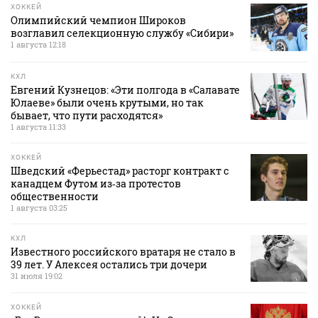
ХОККЕЙ
Олимпийский чемпион Широков
возглавил селекционную службу «Сибири»
1 августа 12:18
КХЛ
Евгений Кузнецов: «Эти полгода в «Салавате
Юлаеве» были очень крутыми, но так
бывает, что пути расходятся»
1 августа 11:33
ХОККЕЙ
Шведский «Ферьестад» расторг контракт с
канадцем Футом из‑за протестов
общественности
1 августа 03:25
КХЛ
Известного российского вратаря не стало в
39 лет. У Алексея остались три дочери
31 июля 19:02
ХОККЕЙ