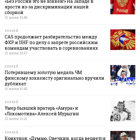
«Без России это не хоккей!» На Западе в
ярости из-за дискриминации нашей
сборной
31 июля 16:46
ХОККЕЙ
CAS продолжает разбирательство между
ФХР и IIHF по делу о запрете российским
командам участвовать в соревнованиях
31 июля 15:57
ХОККЕЙ
Потерявшему золотую медаль ЧМ
финскому хоккеисту оригинально вручили
дубликат
31 июля 15:42
ХОККЕЙ
Умер бывший вратарь «Амура» и
«Локомотива» Алексей Мурыгин
31 июля 15:21
ХОККЕЙ
Крикунов: «Думаю, Овечкин, когда вернется