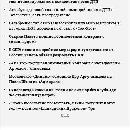
госпитализированных хоккеистов после ДТП
Автобус с детской хоккейной командой попал в ДТП в
Татарстане, есть пострадавшие
Селебрини стал самым высокооплачиваемым игроком в
истории НХЛ, продлив контракт с «Сан‑Хосе»
Седрик Пакетт подписал однолетний контракт с
«Авангардом»
В США пошли на крайние меры ради суперталанта из
России. Теперь обязан разрывать НХЛ!
«Ак Барс» подписал однолетний контракт с нападающим
Артемом Галимовым
Московское «Динамо» обменяло Дер‑Аргучинцева на
Павла Шэна из «Адмирала»
Суперзвезда хоккея из России до сих пор без клуба. Где
же окажется Кузнецов?
«Очень любопытно посмотреть, каким получится этот
год» — новичок «Шанхайских Драконов» Фрк
ЕЩЕ