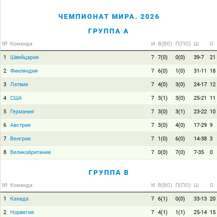
ЧЕМПИОНАТ МИРА. 2026
ГРУППА A
№
Команда
И
В(ВО)
П(ПО)
Ш
О
1
Швейцария
7
7(0)
0(0)
39-7
21
2
Финляндия
7
6(0)
1(0)
31-11
18
3
Латвия
7
4(0)
3(0)
24-17
12
4
США
7
3(1)
3(0)
25-21
11
5
Германия
7
3(0)
3(1)
23-22
10
6
Австрия
7
3(0)
4(0)
17-29
9
7
Венгрия
7
1(0)
6(0)
14-38
3
8
Великобритания
7
0(0)
7(0)
7-35
0
ГРУППА B
№
Команда
И
В(ВО)
П(ПО)
Ш
О
1
Канада
7
6(1)
0(0)
33-13
20
2
Норвегия
7
4(1)
1(1)
25-14
15