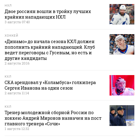
НХЛ
Двое россиян вошли в тройку лучших
крайних нападающих НХЛ
3 августа 07:40
ХОККЕЙ
«Динамо» до начала сезона КХЛ должен
пополнить крайний нападающий. Клуб
ведет переговоры с Гусевым, но есть и
другие кандидаты
2 августа 20:16
КХЛ
СКА арендовал у «Коламбуса» голкипера
Сергея Иванова на один сезон
2 августа 11:14
КХЛ
Тренер молодежной сборной России по
хоккею Андрей Миронов назначен на пост
главного тренера «Сочи»
1 августа 12:32