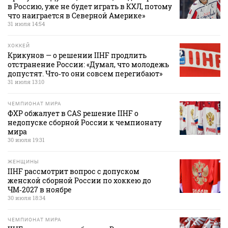
в Россию, уже не будет играть в КХЛ, потому
что наиграется в Северной Америке»
31 июля 14:54
ХОККЕЙ
Крикунов — о решении IIHF продлить
отстранение России: «Думал, что молодежь
допустят. Что‑то они совсем перегибают»
31 июля 13:10
ЧЕМПИОНАТ МИРА
ФХР обжалует в CAS решение IIHF о
недопуске сборной России к чемпионату
мира
30 июля 19:31
ЖЕНЩИНЫ
IIHF рассмотрит вопрос с допуском
женской сборной России по хоккею до
ЧМ‑2027 в ноябре
30 июля 18:34
ЧЕМПИОНАТ МИРА