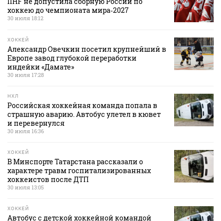
IIHF не допустила сборную России по
хоккею до чемпионата мира‑2027
30 июля 18:12
ХОККЕЙ
Александр Овечкин посетил крупнейший в
Европе завод глубокой переработки
индейки «Дамате»
30 июля 17:28
НХЛ
Российская хоккейная команда попала в
страшную аварию. Автобус улетел в кювет
и перевернулся
30 июля 16:36
ХОККЕЙ
В Минспорте Татарстана рассказали о
характере травм госпитализированных
хоккеистов после ДТП
30 июля 13:05
ХОККЕЙ
Автобус с детской хоккейной командой