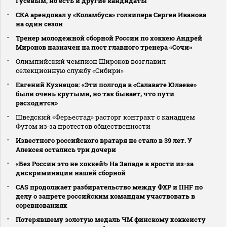
Гусевым, но есть и другие кандидаты
СКА арендовал у «Коламбуса» голкипера Сергея Иванова
на один сезон
Тренер молодежной сборной России по хоккею Андрей
Миронов назначен на пост главного тренера «Сочи»
Олимпийский чемпион Широков возглавил
селекционную службу «Сибири»
Евгений Кузнецов: «Эти полгода в «Салавате Юлаеве»
были очень крутыми, но так бывает, что пути
расходятся»
Шведский «Ферьестад» расторг контракт с канадцем
Футом из‑за протестов общественности
Известного российского вратаря не стало в 39 лет. У
Алексея остались три дочери
«Без России это не хоккей!» На Западе в ярости из-за
дискриминации нашей сборной
CAS продолжает разбирательство между ФХР и IIHF по
делу о запрете российским командам участвовать в
соревнованиях
Потерявшему золотую медаль ЧМ финскому хоккеисту