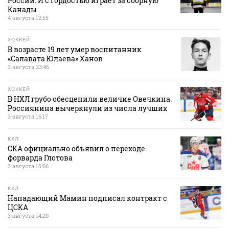
России. И с гордостью играет за сборную
Канады
4 августа 12:55
ХОККЕЙ
В возрасте 19 лет умер воспитанник
«Салавата Юлаева» Ханов
3 августа 23:46
ХОККЕЙ
В НХЛ грубо обесценили величие Овечкина.
Россиянина вычеркнули из числа лучших
3 августа 16:17
КХЛ
СКА официально объявил о переходе
форварда Глотова
3 августа 15:06
КХЛ
Нападающий Мамин подписал контракт с
ЦСКА
3 августа 14:20