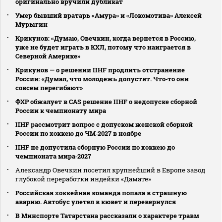
оригинально вручили дубликат
Умер бывший вратарь «Амура» и «Локомотива» Алексей
Мурыгин
Крикунов: «Думаю, Овечкин, когда вернется в Россию,
уже не будет играть в КХЛ, потому что наиграется в
Северной Америке»
Крикунов — о решении IIHF продлить отстранение
России: «Думал, что молодежь допустят. Что‑то они
совсем перегибают»
ФХР обжалует в CAS решение IIHF о недопуске сборной
России к чемпионату мира
IIHF рассмотрит вопрос с допуском женской сборной
России по хоккею до ЧМ‑2027 в ноябре
IIHF не допустила сборную России по хоккею до
чемпионата мира‑2027
Александр Овечкин посетил крупнейший в Европе завод
глубокой переработки индейки «Дамате»
Российская хоккейная команда попала в страшную
аварию. Автобус улетел в кювет и перевернулся
В Минспорте Татарстана рассказали о характере травм