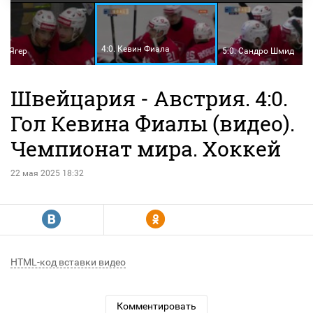
4:0. Кевин Фиала
ен Ягер
5:0. Сандро Шмид
Швейцария - Австрия. 4:0.
Гол Кевина Фиалы (видео).
Чемпионат мира. Хоккей
22 мая 2025 18:32
R
Y
HTML-код вставки видео
Комментировать