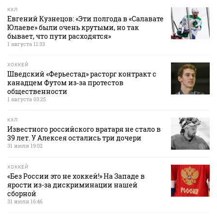
КХЛ
Евгений Кузнецов: «Эти полгода в «Салавате
Юлаеве» были очень крутыми, но так
бывает, что пути расходятся»
1 августа 11:33
ХОККЕЙ
Шведский «Ферьестад» расторг контракт с
канадцем Футом из‑за протестов
общественности
1 августа 03:25
КХЛ
Известного российского вратаря не стало в
39 лет. У Алексея остались три дочери
31 июля 19:02
ХОККЕЙ
«Без России это не хоккей!» На Западе в
ярости из-за дискриминации нашей
сборной
31 июля 16:46