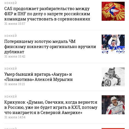
ХОККЕЙ
CAS продолжает разбирательство между
ФХР и IIHF по делу о запрете российским
командам участвовать в соревнованиях
31 июля 15:57
ХОККЕЙ
Потерявшему золотую медаль ЧМ
финскому хоккеисту оригинально вручили
дубликат
31 июля 15:42
ХОККЕЙ
Умер бывший вратарь «Амура» и
«Локомотива» Алексей Мурыгин
31 июля 15:21
ХОККЕЙ
Крикунов: «Думаю, Овечкин, когда вернется
в Россию, уже не будет играть в КХЛ, потому
что наиграется в Северной Америке»
31 июля 14:54