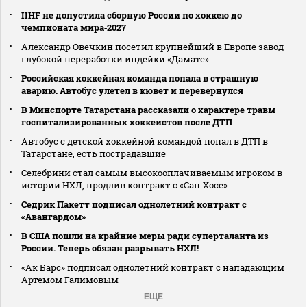
IIHF не допустила сборную России по хоккею до
чемпионата мира‑2027
Александр Овечкин посетил крупнейший в Европе завод
глубокой переработки индейки «Дамате»
Российская хоккейная команда попала в страшную
аварию. Автобус улетел в кювет и перевернулся
В Минспорте Татарстана рассказали о характере травм
госпитализированных хоккеистов после ДТП
Автобус с детской хоккейной командой попал в ДТП в
Татарстане, есть пострадавшие
Селебрини стал самым высокооплачиваемым игроком в
истории НХЛ, продлив контракт с «Сан‑Хосе»
Седрик Пакетт подписал однолетний контракт с
«Авангардом»
В США пошли на крайние меры ради суперталанта из
России. Теперь обязан разрывать НХЛ!
«Ак Барс» подписал однолетний контракт с нападающим
Артемом Галимовым
ЕЩЕ