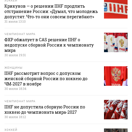
ХОККЕЙ
Крикунов — о решении IIHF продлить
отстранение России: «Думал, что молодежь
допустят. Что‑то они совсем перегибают»
31 июля 13:10
ЧЕМПИОНАТ МИРА
ФХР обжалует в CAS решение IIHF о
недопуске сборной России к чемпионату
мира
30 июля 19:31
ЖЕНЩИНЫ
IIHF рассмотрит вопрос с допуском
женской сборной России по хоккею до
ЧМ‑2027 в ноябре
30 июля 18:34
ЧЕМПИОНАТ МИРА
IIHF не допустила сборную России по
хоккею до чемпионата мира‑2027
30 июля 18:12
ХОККЕЙ