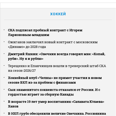
ХОККЕЙ
СКА подписал пробный контракт с Игорем
Ларионовым‑младшим
Ожиганов заключил новый контракт с московским
«Динамо» до 2028 года
Дмитрий Яшкин: «Овечкин всегда говорил мне: «Копай,
руби». Ну я и рублю»
Терещенко и Епанчинцев вошли в тренерский штаб СКА
на сезон‑2026/27
Хоккейный клуб «Челны» не примет участия в новом
сезоне ВХЛ из‑за проблем с финансами
Сын знаменитого хоккеиста отказался от России. И с
гордостью играет за сборную Канады
В возрасте 19 лет умер воспитанник «Салавата Юлаева»
Ханов
В НХЛ грубо обесценили величие Овечкина. Россиянина