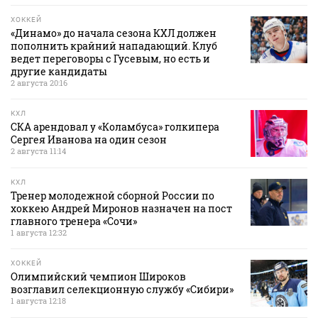
ХОККЕЙ
«Динамо» до начала сезона КХЛ должен
пополнить крайний нападающий. Клуб
ведет переговоры с Гусевым, но есть и
другие кандидаты
2 августа 20:16
КХЛ
СКА арендовал у «Коламбуса» голкипера
Сергея Иванова на один сезон
2 августа 11:14
КХЛ
Тренер молодежной сборной России по
хоккею Андрей Миронов назначен на пост
главного тренера «Сочи»
1 августа 12:32
ХОККЕЙ
Олимпийский чемпион Широков
возглавил селекционную службу «Сибири»
1 августа 12:18