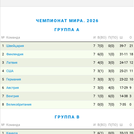
ЧЕМПИОНАТ МИРА. 2026
ГРУППА A
№
Команда
И
В(ВО)
П(ПО)
Ш
О
1
Швейцария
7
7(0)
0(0)
39-7
21
2
Финляндия
7
6(0)
1(0)
31-11
18
3
Латвия
7
4(0)
3(0)
24-17
12
4
США
7
3(1)
3(0)
25-21
11
5
Германия
7
3(0)
3(1)
23-22
10
6
Австрия
7
3(0)
4(0)
17-29
9
7
Венгрия
7
1(0)
6(0)
14-38
3
8
Великобритания
7
0(0)
7(0)
7-35
0
ГРУППА B
№
Команда
И
В(ВО)
П(ПО)
Ш
О
1
Канада
7
6(1)
0(0)
33-13
20