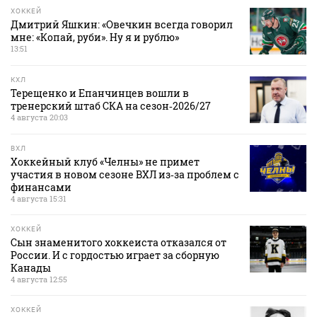
ХОККЕЙ
Дмитрий Яшкин: «Овечкин всегда говорил
мне: «Копай, руби». Ну я и рублю»
13:51
КХЛ
Терещенко и Епанчинцев вошли в
тренерский штаб СКА на сезон‑2026/27
4 августа 20:03
ВХЛ
Хоккейный клуб «Челны» не примет
участия в новом сезоне ВХЛ из‑за проблем с
финансами
4 августа 15:31
ХОККЕЙ
Сын знаменитого хоккеиста отказался от
России. И с гордостью играет за сборную
Канады
4 августа 12:55
ХОККЕЙ