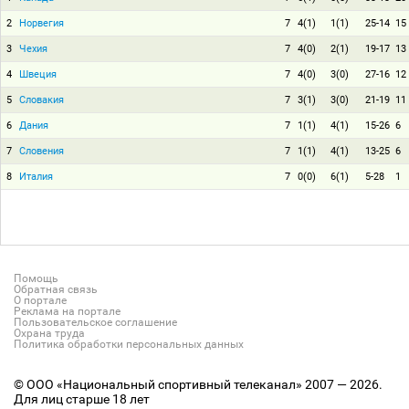
2
Норвегия
7
4(1)
1(1)
25-14
15
3
Чехия
7
4(0)
2(1)
19-17
13
4
Швеция
7
4(0)
3(0)
27-16
12
5
Словакия
7
3(1)
3(0)
21-19
11
6
Дания
7
1(1)
4(1)
15-26
6
7
Словения
7
1(1)
4(1)
13-25
6
8
Италия
7
0(0)
6(1)
5-28
1
Помощь
Обратная связь
О портале
Реклама на портале
Пользовательское соглашение
Охрана труда
Политика обработки персональных данных
© ООО «Национальный спортивный телеканал» 2007 — 2026.
Для лиц старше 18 лет