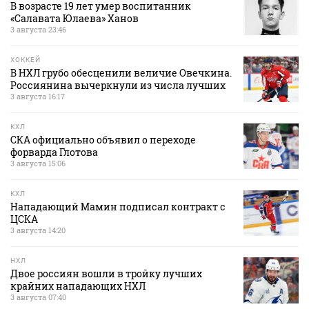
В возрасте 19 лет умер воспитанник
«Салавата Юлаева» Ханов
3 августа 23:46
ХОККЕЙ
В НХЛ грубо обесценили величие Овечкина.
Россиянина вычеркнули из числа лучших
3 августа 16:17
КХЛ
СКА официально объявил о переходе
форварда Глотова
3 августа 15:06
КХЛ
Нападающий Мамин подписал контракт с
ЦСКА
3 августа 14:20
НХЛ
Двое россиян вошли в тройку лучших
крайних нападающих НХЛ
3 августа 07:40