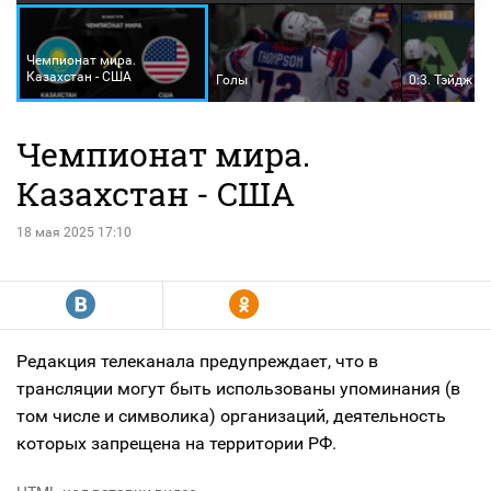
Чемпионат мира.
Казахстан - США
Голы
0:3. Тэйдж Т
Чемпионат мира.
Казахстан - США
18 мая 2025 17:10
R
Y
Редакция телеканала предупреждает, что в
трансляции могут быть использованы упоминания (в
том числе и символика) организаций, деятельность
которых запрещена на территории РФ.