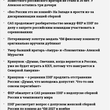
Известного российского вратаря не стало в 39 лет. У
Алексея остались три дочери
«Без России это не хоккей!» На Западе в ярости из-за
дискриминации нашей сборной
CAS продолжает разбирательство между ФХР и IIHF по
делу о запрете российским командам участвовать в
соревнованиях
Потерявшему золотую медаль ЧМ финскому хоккеисту
оригинально вручили дубликат
Умер бывший вратарь «Амура» и «Локомотива» Алексей
Мурыгин
Крикунов: «Думаю, Овечкин, когда вернется в Россию,
уже не будет играть в КХЛ, потому что наиграется в
Северной Америке»
Крикунов — о решении IIHF продлить отстранение
России: «Думал, что молодежь допустят. Что‑то они
совсем перегибают»
ФХР обжалует в CAS решение IIHF о недопуске сборной
России к чемпионату мира
IIHF рассмотрит вопрос с допуском женской сборной
России по хоккею до ЧМ‑2027 в ноябре