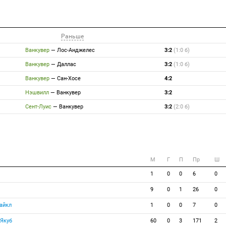
Раньше
Ванкувер
—
Лос-Анджелес
3:2
(1:0 б)
Ванкувер
—
Даллас
3:2
(1:0 б)
Ванкувер
—
Сан-Хосе
4:2
Нэшвилл
—
Ванкувер
3:2
Сент-Луис
—
Ванкувер
3:2
(2:0 б)
M
Г
П
Пр
Ш
1
0
0
6
0
9
0
1
26
0
айкл
1
0
0
7
0
Якуб
60
0
3
171
2