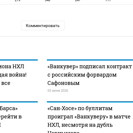
219
348
247
711
Комментировать
иона НХЛ
«Ванкувер» подписал контракт
ая война!
с российским форвардом
 все
Сафоновым
03 июня 2026
Барса»
«Сан‑Хосе» по буллитам
ерейти в
проиграл «Ванкуверу» в матче
И
НХЛ, несмотря на дубль