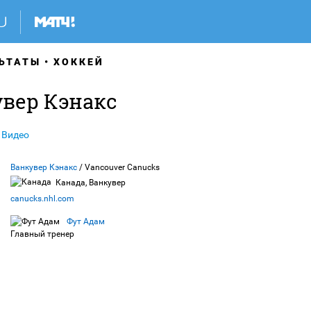
ЬТАТЫ
ХОККЕЙ
увер Кэнакс
Видео
Ванкувер Кэнакс
/ Vancouver Canucks
Канада, Ванкувер
canucks.nhl.com
Фут Адам
Главный тренер