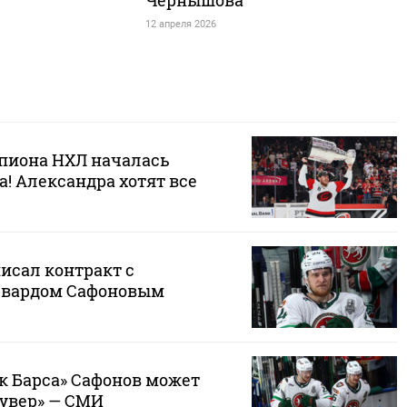
Чернышова
12 апреля 2026
мпиона НХЛ началась
! Александра хотят все
исал контракт с
рвардом Сафоновым
 Барса» Сафонов может
кувер» — СМИ