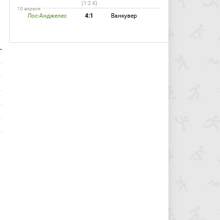
(1:2 б)
10 апреля
Лос-Анджелес
4:1
Ванкувер