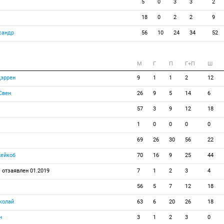
5
0
3
3
2
18
0
2
2
9
сандр
56
10
24
34
52
M
Г
П
Г+П
Ш
эррен
9
1
1
2
12
Свен
26
9
5
14
6
57
3
9
12
18
1
0
0
0
0
69
26
30
56
22
ейкоб
70
16
9
25
44
 отзаявлен 01.2019
7
1
2
3
4
56
5
7
12
18
колай
63
6
20
26
18
н
3
1
2
3
0