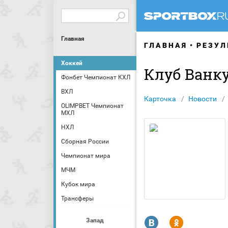
Главная
ГЛАВНАЯ
РЕЗУЛ
Хоккей
Клуб Ванк
Фонбет Чемпионат КХЛ
ВХЛ
Карточка
Новости
OLIMPBET Чемпионат
МХЛ
НХЛ
Сборная России
Чемпионат мира
МЧМ
Кубок мира
Трансферы
R
Y
Запад