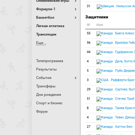
Олимпийские игры
31
Нильссон А
Формула-1
Защитники
Баскетбол
№
Имя
Легкая атлетика
55
Биега Алекс
Трансляции
Еще...
56
Бризбуа Гий
44
Гудбрансон 
Телепрограмма
4
Дель Зотто
Результаты
5
Пуйо Деррик
События
3
Рафферти Брог
Трансферы
29
Саутнер Эшт
Дни рождения
51
Стечер Трой
Спорт и бизнес
8
Танев Крист
Форум
4
Тевес Джош
27
Хаттон Бен