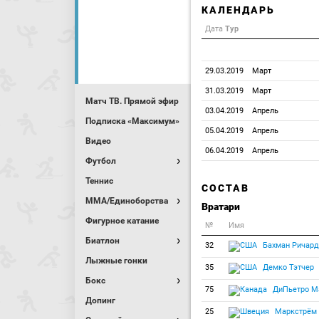
КАЛЕНДАРЬ
Дата
Тур
29.03.2019
Март
31.03.2019
Март
Матч ТВ. Прямой эфир
03.04.2019
Апрель
Подписка «Максимум»
05.04.2019
Апрель
Видео
06.04.2019
Апрель
Футбол
Теннис
СОСТАВ
MMA/Единоборства
Вратари
Фигурное катание
№
Имя
Биатлон
32
Бахман Ричард
Лыжные гонки
35
Демко Тэтчер
Бокс
75
ДиПьетро М
Допинг
25
Маркстрём 