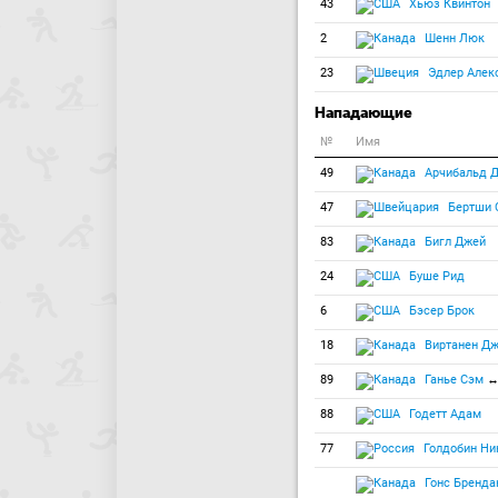
43
Хьюз Квинтон
2
Шенн Люк
23
Эдлер Алек
Нападающие
№
Имя
49
Арчибальд Д
47
Бертши 
83
Бигл Джей
24
Буше Рид
6
Бэсер Брок
18
Виртанен Дж
89
Ганье Сэм
↔
88
Годетт Адам
77
Голдобин Ни
Гонс Бренда