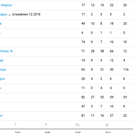
 Маркус
77
12
10
22
20
ендэн
↔ отзаявлен 12.2018
17
2
3
5
2
а
49
10
8
18
25
к
4
0
1
1
5
74
9
7
16
10
Элиас Ф.
71
28
38
66
12
ер
19
9
3
12
4
туан
65
9
21
30
116
дон
26
4
2
6
6
н
11
0
4
4
0
82
27
32
59
33
47
3
7
10
9
уи
81
11
16
27
22
Г
П
Пр
Ш