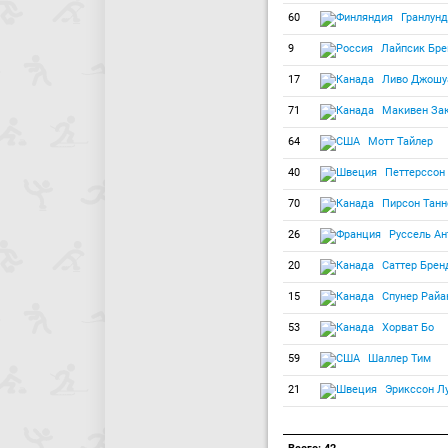
60
Гранлунд
9
Лайпсик Бр
17
Ливо Джошу
71
Макивен За
64
Мотт Тайлер
40
Петтерссон 
70
Пирсон Танн
26
Руссель Ан
20
Саттер Брен
15
Спунер Райа
53
Хорват Бо
59
Шаллер Тим
21
Эрикссон Л