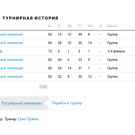
: ТУРНИРНАЯ ИСТОРИЯ
И
В
ВО
П
ПО
О
Место
ный чемпионат
82
15
10
49
8
-
Группа
ный чемпионат
82
28
10
30
14
-
Группа
фф
13
6
1
5
1
-
1/4 финала
ный чемпионат
82
44
6
23
9
-
Группа
ный чемпионат
82
24
14
37
7
-
Группа
ный чемпионат
82
32
8
30
12
-
Группа
ЕЩЕ
Регулярный чемпионат
Перейти в турнир
р. Тренер:
Грин Трэвис