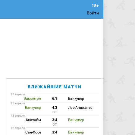
Войти
БЛИЖАЙШИЕ МАТЧИ
17 апреля
Эдмонтон
6:1
Ванкувер
15 апреля
Ванкувер
4:3
Лос-Анджелес
ОТ
13 апреля
Анахайм
3:4
Ванкувер
ОТ
12 апреля
Сан-Хосе
3:4
Ванкувер