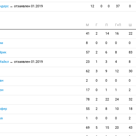
ндерс
↔ отзаявлен 01.2019
12
0
0
37
0
M
Г
П
Г+П
Ш
41
2
14
16
22
ом
8
0
0
0
0
Эрик
57
2
6
8
83
 Майкл
↔ отзаявлен 01.2019
23
1
3
4
8
62
3
9
12
30
ан
2
0
0
0
0
он
17
0
1
1
2
78
2
22
24
32
офер
55
2
8
10
18
уа
1
0
0
0
2
69
5
15
20
43