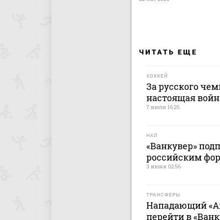
ЧИТАТЬ ЕЩЕ
ХОККЕЙ
За русского че
настоящая война
7 июля 16:25
НХЛ
«Ванкувер» подп
российским фо
3 июня 02:56
ТРАНСФЕРЫ
Нападающий «Ак
перейти в «Ван