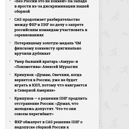
«Без России это не хоккей!» На Западе
в ярости из-за дискриминации нашей
сборной
CAS продолжает разбирательство
между ФХР и IIHF по делу о запрете
российским командам участвовать в
соревнованиях
Потерявшему золотую медаль ЧМ
финскому хоккеисту оригинально
вручили дубликат
Умер бывший вратарь «Амура» и
«Локомотива» Алексей Мурыгин
Крикунов: «Думаю, Овечкин, когда
вернется в Россию, уже не будет
играть в КХЛ, потому что наиграется
в Северной Америке»
Крикунов — о решении IIHF продлить
отстранение России: «Думал, что
молодежь допустят. Что‑то они
совсем перегибают»
ФХР обжалует в CAS решение IIHF о
недопуске сборной России к