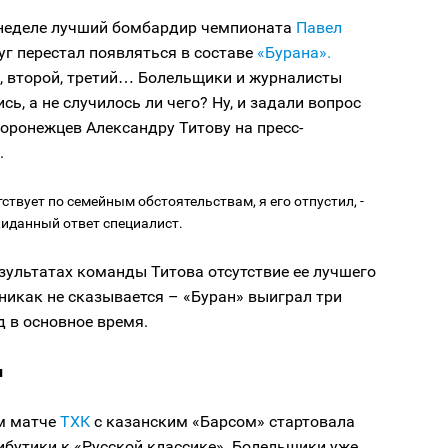
неделе лучший бомбардир чемпионата
Павел
уг перестал появляться в составе
«Бурана».
, второй, третий… Болельщики и журналисты
сь, а не случилось ли чего? Ну, и задали вопрос
оронежцев Александру Титову на пресс-
.
утствует по семейным обстоятельствам, я его отпустил, -
иданный ответ специалист.
езультатах команды Титова отсутствие ее лучшего
никак не сказывается – «Буран» выиграл три
 в основное время.
и
м матче
ТХК
с казанским «Барсом» стартовала
бутики к «Русской классике». Болельщики уже