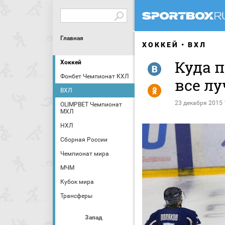
Главная
ХОККЕЙ
ВХЛ
Куда 
Хоккей
R
Фонбет Чемпионат КХЛ
все лу
Y
ВХЛ
23 декабря 2015 
OLIMPBET Чемпионат
МХЛ
НХЛ
Сборная России
Чемпионат мира
МЧМ
Кубок мира
Трансферы
Запад