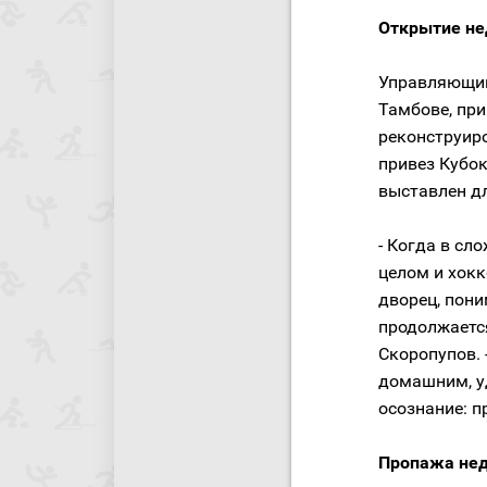
Открытие не
Управляющий
Тамбове, при
реконструиро
привез Кубо
выставлен д
- Когда в сл
целом и хокк
дворец, пони
продолжается
Скоропупов. 
домашним, у
осознание: 
Пропажа не