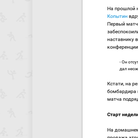
На прошлой 
Копытин
вдр
Первый матч
забеспокоили
наставнику в
конференции
- Он отс
дал неож
Кстати, на р
бомбардира 
матча подряд
Старт недел
На домашне
продажа атри