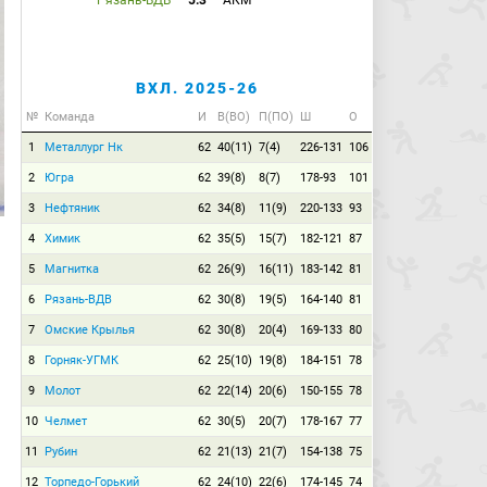
Рязань-ВДВ
5:3
АКМ
ВХЛ. 2025-26
№
Команда
И
В(ВО)
П(ПО)
Ш
О
1
Металлург Нк
62
40(11)
7(4)
226-131
106
2
Югра
62
39(8)
8(7)
178-93
101
3
Нефтяник
62
34(8)
11(9)
220-133
93
4
Химик
62
35(5)
15(7)
182-121
87
5
Магнитка
62
26(9)
16(11)
183-142
81
6
Рязань-ВДВ
62
30(8)
19(5)
164-140
81
7
Омские Крылья
62
30(8)
20(4)
169-133
80
8
Горняк-УГМК
62
25(10)
19(8)
184-151
78
9
Молот
62
22(14)
20(6)
150-155
78
10
Челмет
62
30(5)
20(7)
178-167
77
11
Рубин
62
21(13)
21(7)
154-138
75
12
Торпедо-Горький
62
24(10)
22(6)
174-145
74