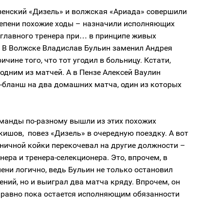
зенский «Дизель» и волжская «Ариада» совершили
степени похожие ходы – назначили исполняющих
 главного тренера при… в принципе живых
. В Волжске Владислав Бульин заменил Андрея
ичине того, что тот угодил в больницу. Кстати,
одним из матчей. А в Пензе Алексей Ваулин
-бланш на два домашних матча, один из которых
оманды по-разному вышли из этих похожих
кишов, повез «Дизель» в очередную поездку. А вот
ничной койки перекочевал на другие должности –
нера и тренера-селекционера. Это, впрочем, в
пени логично, ведь Бульин не только остановил
ний, но и выиграл два матча кряду. Впрочем, он
е равно пока остается исполняющим обязанности