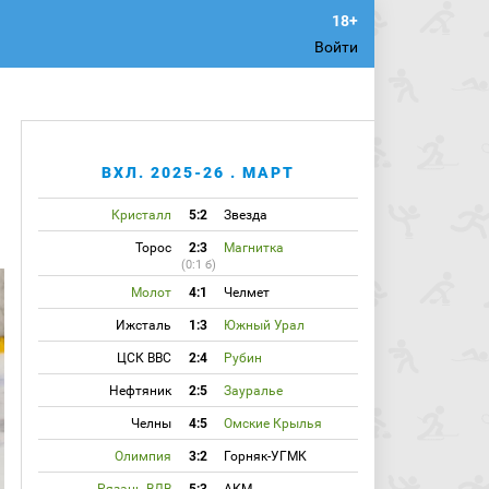
Войти
ВХЛ. 2025-26 . МАРТ
Кристалл
5:2
Звезда
Торос
2:3
Магнитка
(0:1 б)
Молот
4:1
Челмет
Ижсталь
1:3
Южный Урал
ЦСК ВВС
2:4
Рубин
Нефтяник
2:5
Зауралье
Челны
4:5
Омские Крылья
Олимпия
3:2
Горняк-УГМК