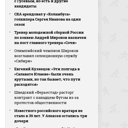
с Гусевым, но есть и другие
кандидаты
СКА арендовал у «Коламбуса»
голкипера Сергея Иванова на один
сезон
Тренер молодежной сборной России
по хоккею Андрей Миронов назначен
на пост главного тренера «Сочи»
Олимпийский чемпион Широков
возглавил селекционную службу
«Сибири»
Евгений Кузнецов: «Эти полгода в
«Салавате Юлаеве» были очень
крутыми, но так бывает, что пути
расходятся»
Шведский «Ферьестад» расторг
контракт с канадцем Футом из‑за
протестов общественности
Известного российского вратаря не
стало в 39 лет. У Алексея остались три
дочери