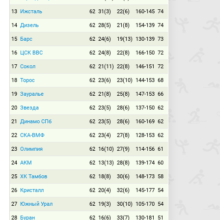
13
Ижсталь
62
31(3)
22(6)
160-145
74
14
Дизель
62
28(5)
21(8)
154-139
74
15
Барс
62
24(6)
19(13)
130-139
73
16
ЦСК ВВС
62
24(8)
22(8)
166-150
72
17
Сокол
62
21(11)
22(8)
146-151
72
18
Торос
62
23(6)
23(10)
144-153
68
19
Зауралье
62
21(8)
25(8)
147-153
66
20
Звезда
62
23(5)
28(6)
137-150
62
21
Динамо СПб
62
23(5)
28(6)
160-169
62
22
СКА-ВМФ
62
23(4)
27(8)
128-153
62
23
Олимпия
62
16(10)
27(9)
114-156
61
24
АКМ
62
13(13)
28(8)
139-174
60
25
ХК Тамбов
62
18(8)
30(6)
148-173
58
26
Кристалл
62
20(4)
32(6)
145-177
54
27
Южный Урал
62
19(3)
30(10)
105-170
54
28
Буран
62
16(6)
33(7)
130-181
51