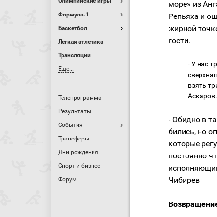
Олимпийские игры
море» из Анг
Формула-1
Репьяха и о
жирной точко
Баскетбол
гости.
Легкая атлетика
Трансляции
- У нас 
Еще...
сверхнап
взять тр
Аскаров.
Телепрограмма
Результаты
- Обидно в т
События
бились, но о
Трансферы
которые регу
Дни рождения
постоянно чт
Спорт и бизнес
исполняющий
Чибирев
Форум
Возвращение