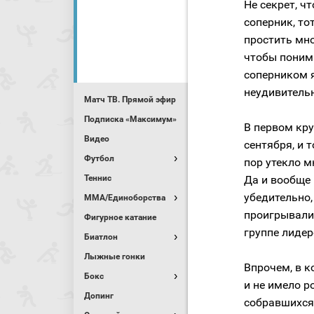
Не секрет, ч
соперник, то
простить мно
чтобы поним
соперником я
неудивительн
Матч ТВ. Прямой эфир
Подписка «Максимум»
В первом кру
Видео
сентября, и т
Футбол
пор утекло м
Теннис
Да и вообще
убедительно,
MMA/Единоборства
проигрывали.
Фигурное катание
группе лидер
Биатлон
Лыжные гонки
Впрочем, в к
Бокс
и не имело р
Допинг
собравшихся