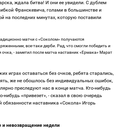
арска, ждала битва! И они ее увидели. С дублем
шибкой Франскевича, голами в большинстве и
й на последних минутах, которую поставили
традиционно матчи с «Соколом» получаются
ряженными, все-таки дерби. Рад, что смогли победить и
и очка, - заметил после матча наставник «Ермака» Марат
аких играх оставаться без очков, ребята старались,
пять, же не обошлось без индивидуальных ошибок,
лярно преследуют нас в конце матча. Кто-нибудь
о-нибудь «привезет», - сказал в свою очередь
 обязанности наставника «Сокола» Игорь
 и невозвращение недели