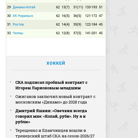
29
Динамо-Алтай
62
13(7)
31(11)
133-193
51
30
ХК Норильск
62
16(5)
36(5)
121-172
47
31
Ростов
62
14(4)
35(9)
122-184
45
32
Челны
62
12(8)
37(5)
141-201
45
ХОККЕЙ
СКА подписал пробный контракт с
Игорем Ларионовым‑младшим
Ожиганов заключил новый контракт с
московским «Динамо» до 2028 года
Дмитрий Яшкин: «Овечкин всегда
говорил мне: «Копай, руби». Ну я и
рублю»
Терещенко и Епанчинцев вошли в
тренерский штаб СКА на сезон‑2026/27