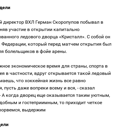
дели
 директор ВХЛ Герман Скоропупов побывал в
няв участие в открытии капитально
ванного ледового дворца «Кристалл». С собой он
к Федерации, который перед матчем открытия был
ля болельщиков в фойе арены.
ожное экономическое время для страны, спорта в
ея в частности, вдруг открывается такой ледовый
маешь, что хоккейная жизнь все равно
, пусть даже вопреки всему и вся, - сказал
- А когда дворец еще оказывается таким уютным,
добным и гостеприимным, то приходит четкое
прорвемся, выдержим
дели