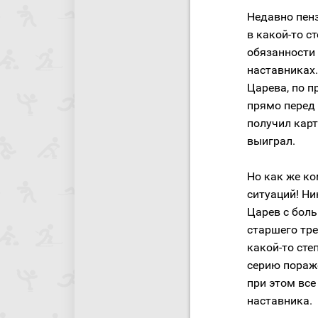
Недавно пен
в какой-то 
обязанности
наставниках
Царева, по пр
прямо перед 
получил карт
выиграл.
Но как же к
ситуаций! Ни
Царев с боль
старшего тре
какой-то сте
серию пораже
при этом вс
наставника.