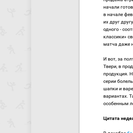
начали гото
в начале фев
их друг друг
одного - соо
классики» св
матча даже 
И вот, за по
Твери, в пр
продукция. 
серии болел
шапки и варе
вариантах. Т
особенным л
Цитата неде