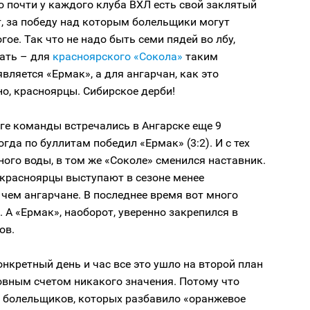
то почти у каждого клуба ВХЛ есть свой заклятый
т, за победу над которым болельщики могут
гое. Так что не надо быть семи пядей во лбу,
ать – для
красноярского «Сокола»
таким
вляется «Ермак», а для ангарчан, как это
о, красноярцы. Сибирское дерби!
ге команды встречались в Ангарске еще 9
огда по буллитам победил «Ермак» (3:2). И с тех
ного воды, в том же «Соколе» сменился наставник.
 красноярцы выступают в сезоне менее
 чем ангарчане. В последнее время вот много
 А «Ермак», наоборот, уверенно закрепился в
ов.
онкретный день и час все это ушло на второй план
овным счетом никакого значения. Потому что
 болельщиков, которых разбавило «оранжевое