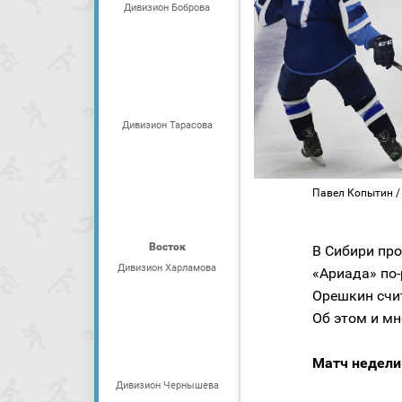
Дивизион Боброва
Дивизион Тарасова
Павел Копытин /
Восток
В Сибири про
Дивизион Харламова
«Ариада» по-
Орешкин счит
Об этом и мн
Матч недели
Дивизион Чернышева