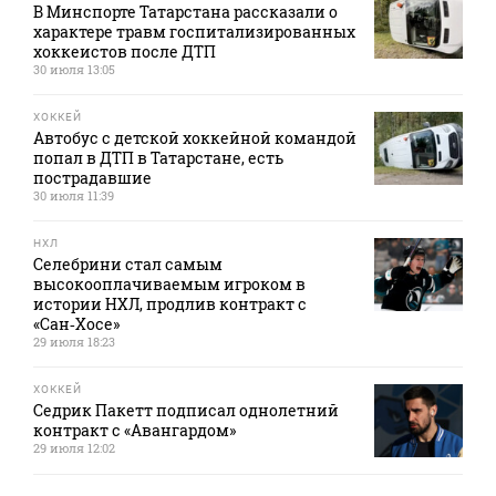
В Минспорте Татарстана рассказали о
характере травм госпитализированных
хоккеистов после ДТП
30 июля 13:05
ХОККЕЙ
Автобус с детской хоккейной командой
попал в ДТП в Татарстане, есть
пострадавшие
30 июля 11:39
НХЛ
Селебрини стал самым
высокооплачиваемым игроком в
истории НХЛ, продлив контракт с
«Сан‑Хосе»
29 июля 18:23
ХОККЕЙ
Седрик Пакетт подписал однолетний
контракт с «Авангардом»
29 июля 12:02