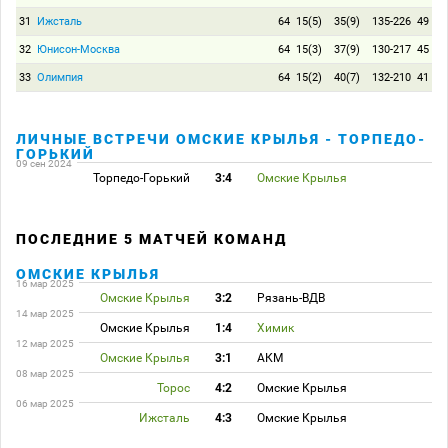
31
Ижсталь
64
15(5)
35(9)
135-226
49
32
Юнисон-Москва
64
15(3)
37(9)
130-217
45
33
Олимпия
64
15(2)
40(7)
132-210
41
ЛИЧНЫЕ ВСТРЕЧИ ОМСКИЕ КРЫЛЬЯ - ТОРПЕДО-
ГОРЬКИЙ
09 сен 2024
Торпедо-Горький
3:4
Омские Крылья
ПОСЛЕДНИЕ 5 МАТЧЕЙ КОМАНД
ОМСКИЕ КРЫЛЬЯ
16 мар 2025
Омские Крылья
3:2
Рязань-ВДВ
14 мар 2025
Омские Крылья
1:4
Химик
12 мар 2025
Омские Крылья
3:1
АКМ
08 мар 2025
Торос
4:2
Омские Крылья
06 мар 2025
Ижсталь
4:3
Омские Крылья