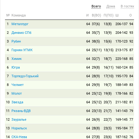
Всего
Дома
В гостях
№
Команда
И
В(ВО)
П(ПО)
Ш
О
1
Металлург
64
37(6)
13(8)
206-137
94
2
Динамо СПб
64
35(7)
13(9)
204-142
93
3
Рубин
64
38(5)
15(6)
170-123
92
4
Горняк-УГМК
64
25(11)
13(15)
213-175
87
5
Химик
64
32(7)
18(7)
225-168
85
6
Югра
64
29(8)
16(11)
160-124
85
7
Торпедо-Горький
64
28(9)
17(10)
195-170
84
8
Челмет
64
29(9)
19(7)
188-149
83
9
Молот
64
25(12)
19(8)
178-166
82
10
Звезда
64
25(12)
20(7)
211-182
81
11
Рязань-ВДВ
64
23(13)
21(7)
141-143
79
12
Зауралье
64
26(9)
22(7)
169-145
77
13
Норильск
64
28(8)
23(5)
195-184
77
14
СКА-Нева
64
27(8)
23(6)
187-162
76