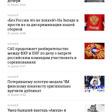
дочери
31 июля 19:02
ХОККЕЙ
«Без России это не хоккей!» На Западе в
ярости из-за дискриминации нашей
сборной
31 июля 16:46
ХОККЕЙ
CAS продолжает разбирательство
между ФХР и IIHF по делу о запрете
российским командам участвовать в
соревнованиях
31 июля 15:57
ХОККЕЙ
Потерявшему золотую медаль ЧМ
финскому хоккеисту оригинально
вручили дубликат
31 июля 15:42
ХОККЕЙ
Умер бывший вратарь «Амура» и