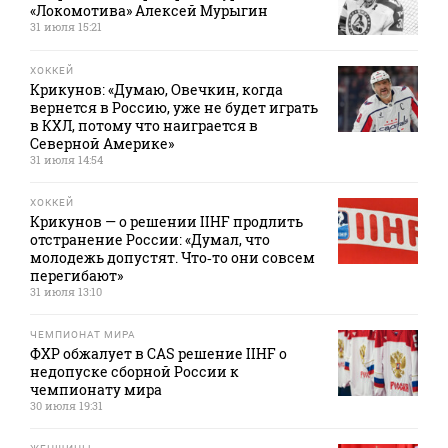
«Локомотива» Алексей Мурыгин
31 июля 15:21
ХОККЕЙ
Крикунов: «Думаю, Овечкин, когда
вернется в Россию, уже не будет играть
в КХЛ, потому что наиграется в
Северной Америке»
31 июля 14:54
ХОККЕЙ
Крикунов — о решении IIHF продлить
отстранение России: «Думал, что
молодежь допустят. Что‑то они совсем
перегибают»
31 июля 13:10
ЧЕМПИОНАТ МИРА
ФХР обжалует в CAS решение IIHF о
недопуске сборной России к
чемпионату мира
30 июля 19:31