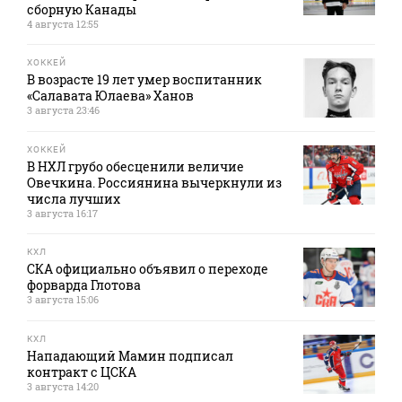
сборную Канады
4 августа 12:55
ХОККЕЙ
В возрасте 19 лет умер воспитанник
«Салавата Юлаева» Ханов
3 августа 23:46
ХОККЕЙ
В НХЛ грубо обесценили величие
Овечкина. Россиянина вычеркнули из
числа лучших
3 августа 16:17
КХЛ
СКА официально объявил о переходе
форварда Глотова
3 августа 15:06
КХЛ
Нападающий Мамин подписал
контракт с ЦСКА
3 августа 14:20