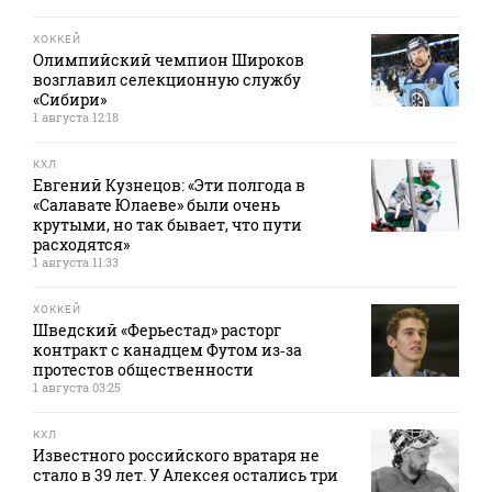
ХОККЕЙ
Олимпийский чемпион Широков
возглавил селекционную службу
«Сибири»
1 августа 12:18
КХЛ
Евгений Кузнецов: «Эти полгода в
«Салавате Юлаеве» были очень
крутыми, но так бывает, что пути
расходятся»
1 августа 11:33
ХОККЕЙ
Шведский «Ферьестад» расторг
контракт с канадцем Футом из‑за
протестов общественности
1 августа 03:25
КХЛ
Известного российского вратаря не
стало в 39 лет. У Алексея остались три