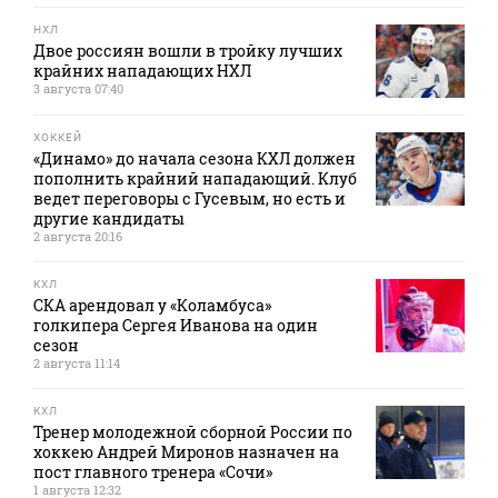
НХЛ
Двое россиян вошли в тройку лучших
крайних нападающих НХЛ
3 августа 07:40
ХОККЕЙ
«Динамо» до начала сезона КХЛ должен
пополнить крайний нападающий. Клуб
ведет переговоры с Гусевым, но есть и
другие кандидаты
2 августа 20:16
КХЛ
СКА арендовал у «Коламбуса»
голкипера Сергея Иванова на один
сезон
2 августа 11:14
КХЛ
Тренер молодежной сборной России по
хоккею Андрей Миронов назначен на
пост главного тренера «Сочи»
1 августа 12:32