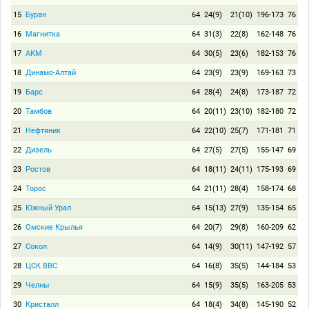
15
Буран
64
24(9)
21(10)
196-173
76
16
Магнитка
64
31(3)
22(8)
162-148
76
17
АКМ
64
30(5)
23(6)
182-153
76
18
Динамо-Алтай
64
23(9)
23(9)
169-163
73
19
Барс
64
28(4)
24(8)
173-187
72
20
Тамбов
64
20(11)
23(10)
182-180
72
21
Нефтяник
64
22(10)
25(7)
171-181
71
22
Дизель
64
27(5)
27(5)
155-147
69
23
Ростов
64
18(11)
24(11)
175-193
69
24
Торос
64
21(11)
28(4)
158-174
68
25
Южный Урал
64
15(13)
27(9)
135-154
65
26
Омские Крылья
64
20(7)
29(8)
160-209
62
27
Сокол
64
14(9)
30(11)
147-192
57
28
ЦСК ВВС
64
16(8)
35(5)
144-184
53
29
Челны
64
15(9)
35(5)
163-205
53
30
Кристалл
64
18(4)
34(8)
145-190
52