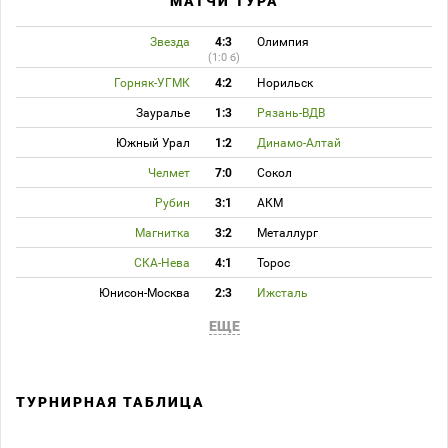
МАТЧИ ТУРА
Звезда
4:3
Олимпия
(1:0 б)
Горняк-УГМК
4:2
Норильск
Зауралье
1:3
Рязань-ВДВ
Южный Урал
1:2
Динамо-Алтай
Челмет
7:0
Сокол
Рубин
3:1
АКМ
Магнитка
3:2
Металлург
СКА-Нева
4:1
Торос
Юнисон-Москва
2:3
Ижсталь
ЕЩЕ
ТУРНИРНАЯ ТАБЛИЦА