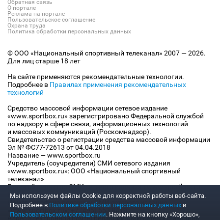
Обратная связь
О портале
Реклама на портале
Пользовательское соглашение
Охрана труда
Политика обработки персональных данных
© ООО «Национальный спортивный телеканал» 2007 — 2026.
Для лиц старше 18 лет
На сайте применяются рекомендательные технологии.
Подробнее в
Правилах применения рекомендательных
технологий
Средство массовой информации сетевое издание
«www.sportbox.ru» зарегистрировано Федеральной службой
по надзору в сфере связи, информационных технологий
и массовых коммуникаций (Роскомнадзор).
Свидетельство о регистрации средства массовой информации
Эл № ФС77-72613 от 04.04.2018
Название — www.sportbox.ru
Учредитель (соучредители) СМИ сетевого издания
«www.sportbox.ru»: ООО «Национальный спортивный
телеканал»
Главный редактор СМИ сетевого издания «www.sportbox.ru»:
Конов В.А.
Мы используем файлы Сookie для корректной работы веб-сайта.
Номер телефона редакции СМИ сетевого издания
Подробнее в
Политике обработки персональных данных
и
«www.sportbox.ru»: +7 (495) 653 8419
Пользовательском соглашении
. Нажмите на кнопку «Хорошо»,
Адрес электронной почты редакции СМИ сетевого издания