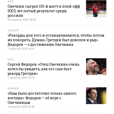
НХЛ
Овечкин сыграл 153‑й матч в плей‑офф
НХЛ, это пятый результат среди
россиян
24 апреля 2025 06:18
ХОККЕЙ
«Рекорды для того и устанавливаются, чтобы потом
их покорять. Думаю, Гретцки был доволен и рад».
Федоров — о достижении Овечкина
7 апреля 2025 16:32
НХЛ
Сергей Федоров: «Отец Овечкина очень
хотел бы увидеть, как его сын бьет
рекорд Гретцки»
7 апреля 2025 15:59
ХОККЕЙ
«Нам было достаточно только одного
взгляда». Федоров — об игре с
Овечкиным
6 апреля 2025 23:46