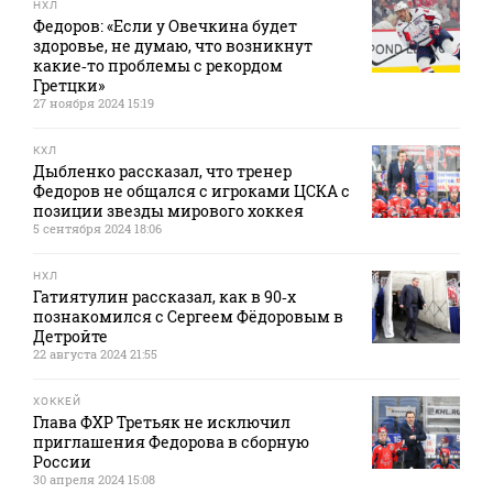
НХЛ
Федоров: «Если у Овечкина будет
здоровье, не думаю, что возникнут
какие‑то проблемы с рекордом
Гретцки»
27 ноября 2024 15:19
КХЛ
Дыбленко рассказал, что тренер
Федоров не общался с игроками ЦСКА с
позиции звезды мирового хоккея
5 сентября 2024 18:06
НХЛ
Гатиятулин рассказал, как в 90‑х
познакомился с Сергеем Фёдоровым в
Детройте
22 августа 2024 21:55
ХОККЕЙ
Глава ФХР Третьяк не исключил
приглашения Федорова в сборную
России
30 апреля 2024 15:08