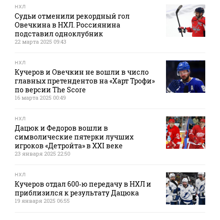
НХЛ
Судьи отменили рекордный гол
Овечкина в НХЛ. Россиянина
подставил одноклубник
22 марта 2025 09:43
НХЛ
Кучеров и Овечкин не вошли в число
главных претендентов на «Харт Трофи»
по версии The Score
16 марта 2025 00:49
НХЛ
Дацюк и Федоров вошли в
символические пятерки лучших
игроков «Детройта» в XXI веке
23 января 2025 22:50
НХЛ
Кучеров отдал 600‑ю передачу в НХЛ и
приблизился к результату Дацюка
19 января 2025 06:55