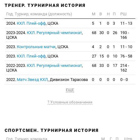
ТРЕНЕР. ТУРНИРНАЯ ИСТОРИЯ
Год. Турнир, команда (должность)
М
В
Н
П
РШ
2024.
КХЛ. Плей-офф
, ЦСКА
5
1
0
3
11 - 13
2023-2024.
КХЛ. Регулярный чемпионат
,
68
30
0
26
193 -
ЦСКА
166
2023.
Контрольные матчи
, ЦСКА
4
2
0
1
11 - 10
2023.
КХЛ. Плей-офф
, ЦСКА
27
15
0
10
76 - 58
2022-2023.
КХЛ. Регулярный чемпионат
,
68
33
0
17
214 -
ЦСКА
162
2022.
Матч Звезд КХЛ
, Дивизион Тарасова
0
0
0
0
0 - 0
ЕЩЕ
? Условные обозначения
СПОРТСМЕН. ТУРНИРНАЯ ИСТОРИЯ
Год. Турнир, команда
М
Г
П
Штр