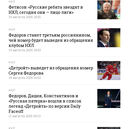
НХЛ
Фетисов: «Русские ребята звездят в
НХЛ, сегодня они — лицо лиги»
19 августа 2025 20:01
НХЛ
Федоров станет третьим россиянином,
чей номер будет выведен из обращения
клубом НХЛ
19 августа 2025 18:03
НХЛ
«Детройт» выведет из обращения номер
Сергея Федорова
19 августа 2025 16:52
НХЛ
Федоров, Дацюк, Константинов и
«Русская пятерка» вошли в список
легенд «Детройта» по версии Daily
Faceoff
11 августа 2025 00:13
КХЛ