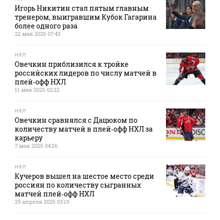
Игорь Никитин стал пятым главным
тренером, выигравшим Кубок Гагарина
более одного раза
22 мая 2025 07:43
НХЛ
Овечкин приблизился к тройке
российских лидеров по числу матчей в
плей‑офф НХЛ
11 мая 2025 02:22
НХЛ
Овечкин сравнялся с Дацюком по
количеству матчей в плей‑офф НХЛ за
карьеру
7 мая 2025 04:26
НХЛ
Кучеров вышел на шестое место среди
россиян по количеству сыгранных
матчей плей‑офф НХЛ
29 апреля 2025 03:19