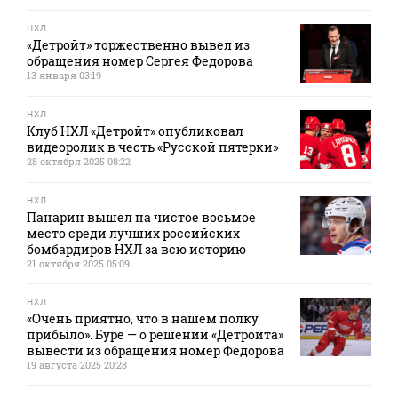
НХЛ
«Детройт» торжественно вывел из
обращения номер Сергея Федорова
13 января 03:19
НХЛ
Клуб НХЛ «Детройт» опубликовал
видеоролик в честь «Русской пятерки»
28 октября 2025 08:22
НХЛ
Панарин вышел на чистое восьмое
место среди лучших российских
бомбардиров НХЛ за всю историю
21 октября 2025 05:09
НХЛ
«Очень приятно, что в нашем полку
прибыло». Буре — о решении «Детройта»
вывести из обращения номер Федорова
19 августа 2025 20:28