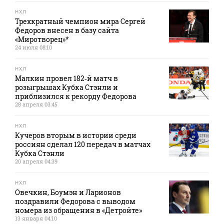
НХЛ
Трехкратный чемпион мира Сергей
Федоров внесен в базу сайта
«Миротворец»*
24 июля 08:10
НХЛ
Малкин провел 182‑й матч в
розыгрышах Кубка Стэнли и
приблизился к рекорду Федорова
28 апреля 03:45
НХЛ
Кучеров вторым в истории среди
россиян сделал 120 передач в матчах
Кубка Стэнли
20 апреля 04:39
НХЛ
Овечкин, Боумэн и Ларионов
поздравили Федорова с выводом
номера из обращения в «Детройте»
13 января 04:10