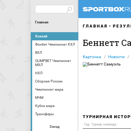
Главная
ГЛАВНАЯ
РЕЗУЛ
Хоккей
Беннетт С
Фонбет Чемпионат КХЛ
ВХЛ
Карточка
Новости
OLIMPBET Чемпионат
МХЛ
НХЛ
Сборная России
Чемпионат мира
МЧМ
Кубок мира
Трансферы
ТУРНИРНАЯ ИСТОР
Год. Турнир, команда
Запад