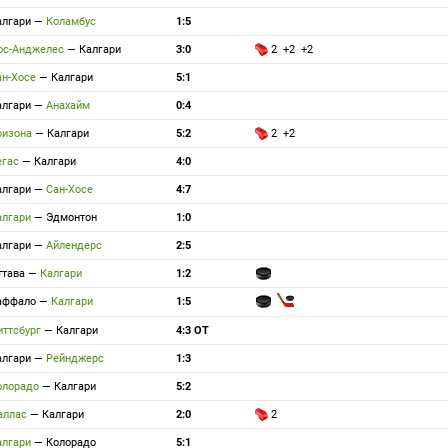
алгари
—
Коламбус
1:5
ос-Анджелес
—
Калгари
3:0
2 +2 +2
ан-Хосе
—
Калгари
5:1
алгари
—
Анахайм
0:4
ризона
—
Калгари
5:2
2 +2
егас
—
Калгари
4:0
алгари
—
Сан-Хосе
4:7
алгари
—
Эдмонтон
1:0
алгари
—
Айлендерс
2:5
ттава
—
Калгари
1:2
аффало
—
Калгари
1:5
иттсбург
—
Калгари
4:3 ОТ
алгари
—
Рейнджерс
1:3
олорадо
—
Калгари
5:2
аллас
—
Калгари
2:0
2
алгари
—
Колорадо
5:1