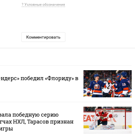
? Условные обозначения
Комментировать
ндерс» победил «Флориду» в
вала победную серию
тчах НХЛ, Тарасов признан
 игры