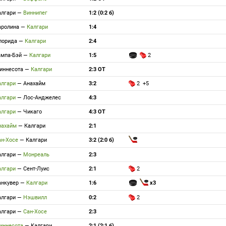
алгари
—
Виннипег
1:2 (0:2 б)
аролина
—
Калгари
1:4
лорида
—
Калгари
2:4
ампа-Бэй
—
Калгари
1:5
2
иннесота
—
Калгари
2:3 ОТ
алгари
—
Анахайм
3:2
2 +5
алгари
—
Лос-Анджелес
4:3
алгари
—
Чикаго
4:3 ОТ
нахайм
—
Калгари
2:1
ан-Хосе
—
Калгари
3:2 (2:0 б)
алгари
—
Монреаль
2:3
алгари
—
Сент-Луис
2:1
2
анкувер
—
Калгари
1:6
x3
алгари
—
Нэшвилл
0:2
2
алгари
—
Сан-Хосе
2:3
иннесота
—
Калгари
2:1 (2:1 б)