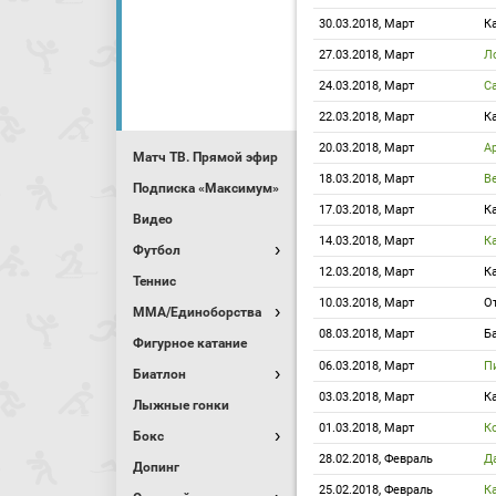
30.03.2018, Март
К
27.03.2018, Март
Л
24.03.2018, Март
С
22.03.2018, Март
К
20.03.2018, Март
А
Матч ТВ. Прямой эфир
18.03.2018, Март
В
Подписка «Максимум»
17.03.2018, Март
К
Видео
14.03.2018, Март
К
Футбол
12.03.2018, Март
К
Теннис
10.03.2018, Март
О
MMA/Единоборства
08.03.2018, Март
Б
Фигурное катание
06.03.2018, Март
П
Биатлон
03.03.2018, Март
К
Лыжные гонки
01.03.2018, Март
К
Бокс
28.02.2018, Февраль
Д
Допинг
25.02.2018, Февраль
К