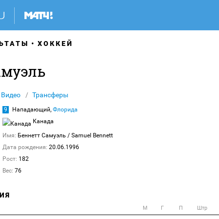
ЬТАТЫ
ХОККЕЙ
амуэль
Видео
Трансферы
9
Нападающий,
Флорида
Канада
Имя:
Беннетт Самуэль
/ Samuel Bennett
Дата рождения:
20.06.1996
Рост:
182
Вес:
76
ИЯ
М
Г
П
Штр