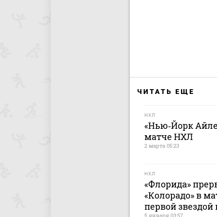
ЧИТАТЬ ЕЩЕ
НХЛ
«Нью‑Йорк Айле
матче НХЛ
2 марта 05:23
НХЛ
«Флорида» прер
«Колорадо» в ма
первой звездой
5 января 03:57