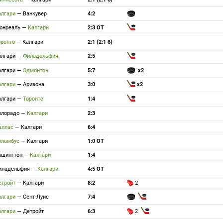
алгари
—
Ванкувер
4:2
онреаль
—
Калгари
2:3 ОТ
оронто
—
Калгари
2:1 (2:1 б)
алгари
—
Филадельфия
2:5
алгари
—
Эдмонтон
5:7
x2
алгари
—
Аризона
3:0
x2
алгари
—
Торонто
1:4
олорадо
—
Калгари
2:3
аллас
—
Калгари
6:4
оламбус
—
Калгари
1:0 ОТ
ашингтон
—
Калгари
1:4
иладельфия
—
Калгари
4:5 ОТ
етройт
—
Калгари
8:2
2
алгари
—
Сент-Луис
7:4
алгари
—
Детройт
6:3
2