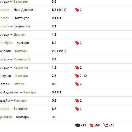
алгари
—
Ванкувер
3:5
алгари
—
Нью-Джерси
5:4 (2:1 б)
2
алгари
—
Питтсбург
2:1 ОТ
алгари
—
Вашингтон
2:1
алгари
—
Даллас
1:2
ент-Луис
—
Калгари
5:2
2
эшвилл
—
Калгари
2:3 (1:2 б)
алгари
—
Миннесота
2:4
алгари
—
Каролина
1:2
2
анкувер
—
Калгари
2:5
2 +2
алгари
—
Оттава
0:6
2
ос-Анджелес
—
Калгари
3:4 ОТ
нахайм
—
Калгари
0:2
2
алгари
—
Виннипег
6:3
2
дмонтон
—
Калгари
3:0
x11
x59
x15