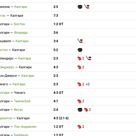
ризона
—
Калгари
2:5
егас
—
Калгари
7:3
алгари
—
Бостон
1:2 ОТ
алгари
—
Флорида
3:6
эшвилл
—
Калгари
3:4
остон
—
Калгари
5:2
йлендерс
—
Калгари
2:3
2
ейнджерс
—
Калгари
4:3
2
ью-Джерси
—
Калгари
2:3
икаго
—
Калгари
2:3
2 +2
алгари
—
Чикаго
4:3 ОТ
алгари
—
Тампа-Бэй
4:7
2
алгари
—
Вегас
2:4
2
дмонтон
—
Калгари
4:3 (2:1 б)
алгари
—
Лос-Анджелес
1:2 ОТ
2
алгари
—
Баффало
1:2 ОТ