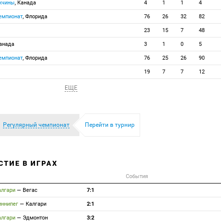
ужчины
, Канада
4
1
1
4
емпионат
, Флорида
76
26
32
82
23
15
7
48
Канада
3
1
0
5
емпионат
, Флорида
76
25
26
90
19
7
7
12
ЕЩЕ
Регулярный чемпионат
Перейти в турнир
СТИЕ В ИГРАХ
События
алгари
—
Вегас
7:1
иннипег
—
Калгари
2:1
алгари
—
Эдмонтон
3:2