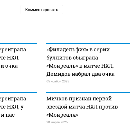
Комментировать
ереиграла
«Филадельфия» в серии
че НХЛ,
буллитов обыграла
и очка
«Монреаль» в матче НХЛ,
Демидов набрал два очка
05 ноября 2025
ереиграла
Мичков признан первой
че НХЛ, у
звездой матча НХЛ против
 и пас
«Монреаля»
28 марта 2025