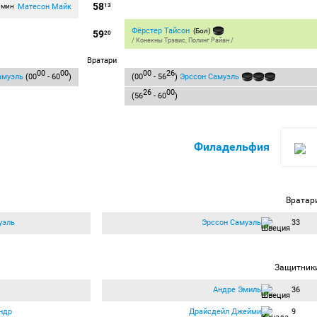
58
Матесон Майк
 мин
13
Фёрстер Тайсон
(Бол)
59
20
/
Конекны Трэвис
,
Полинг Райан
/
Вратари
00
00
00
26
амуэль
(00
- 60
)
(00
- 56
)
Эрссон Самуэль
26
00
(56
- 60
)
Филадельфия
Вратар
уэль
Эрссон Самуэль
33
Защитник
Андре Эмиль
36
ндр
Драйсдейл Джейми
9