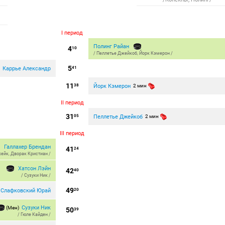
I период
Полинг Райан
4
10
/
Пеллетье Джейкоб
,
Йорк Кэмерон
/
5
Каррье Александр
н
41
11
Йорк Кэмерон
38
2 мин
II период
31
Пеллетье Джейкоб
05
2 мин
III период
Галлахер Брендан
41
24
жейк
,
Дворак Кристиан
/
Хатсон Лэйн
42
40
/
Сузуки Ник
/
49
Слафковский Юрай
20
Сузуки Ник
(Мен)
50
39
/
Гюле Кайден
/