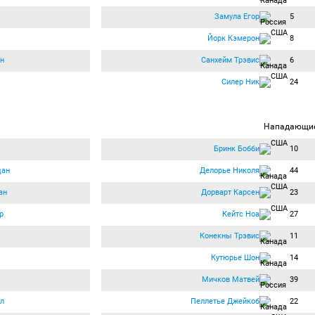
Замула Егор
5
Йорк Кэмерон
8
н
Санхейм Трэвис
6
Силер Ник
24
Нападающи
Бринк Бобби
10
дан
Делорье Николя
44
ан
Дорварт Карсен
23
р
Кейтс Ноа
27
Конекны Трэвис
11
Кутюрье Шон
14
Мичков Матвей
39
л
Пеллетье Джейкоб
22