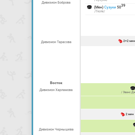
Дивизион Боброва
39
(Мен)
Сузуки
50
/Гюле/
2+2 ми
Дивизион Тарасова
Восток
Дивизион Харламова
/
Эванс Д
2 мин
Дивизион Чернышева