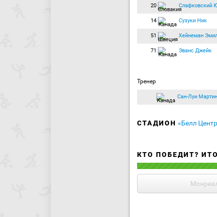
20
Слафковский 
14
Сузуки Ник
51
Хейнеман Эми
71
Эванс Джейк
Тренер
Сан-Луи Марти
СТАДИОН
«Белл Цент
КТО ПОБЕДИТ? ИТ
Монреа