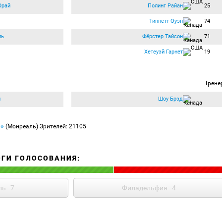
Юрай
Полинг Райан
25
Типпетт Оуэн
74
ль
Фёрстер Тайсон
71
Хетеуэй Гарнет
19
Трене
н
Шоу Брэд
р»
(Монреаль)
Зрителей: 21105
ОГИ ГОЛОСОВАНИЯ:
ль
7
Филадельфия
4