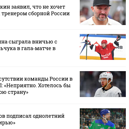
ин заявил, что не хочет
тренером сборной России
на сыграла вничью с
ьчука в гала‑матче в
тсутствии команды России в
: «Неприятно. Хотелось бы
ою страну»
ов подписал однолетний
бирью»