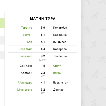
МАТЧИ ТУРА
Торонто
5:0
Коламбус
Бостон
5:1
Каролина
Юта
4:1
Виннипег
Сент-Луис
5:4
Колорадо
Баффало
3:2
Тампа-Бэй
(2:0 б)
Сан-Хосе
1:5
Сиэтл
Калгари
2:3
Вегас
ОТ
Айлендерс
4:1
Вашингтон
Миннесота
3:2
Даллас
ОТ