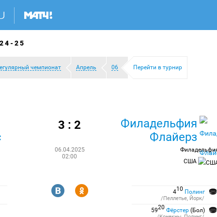
24-25
егулярный чемпионат
Апрель
06
Перейти в турнир
Филадельфия
3 : 2
с
Флайерз
06.04.2025
Филадельфи
02:00
США
R
Y
10
4
Полинг
/Пеллетье, Йорк/
20
59
Фёрстер
(Бол)
/Конекны, Полинг/