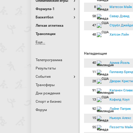
Олимпийские игры
8
Матесон Майк
Формула-1
58
Савар Дэвид
Баскетбол
47
Струбл Джейде
Легкая атлетика
Трансляции
48
Хатсон Лэйн
Еще...
Нападающие
Телепрограмма
40
Армиа Йоэль
Результаты
11
Галлахер Брен
События
28
Дворак Кристи
Трансферы
91
Капанен Оливе
Дни рождения
13
Кофилд Коул
Спорт и бизнес
92
Лайне Патрик
Форум
15
Ньюхук Алекс
55
Пеззетта Майк