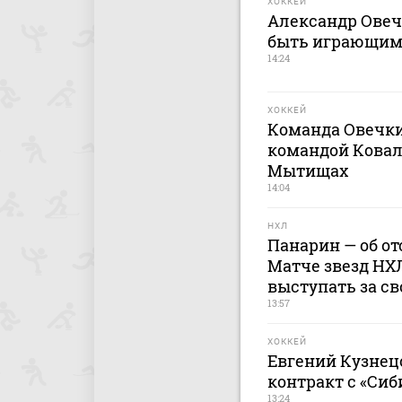
ХОККЕЙ
Александр Овечк
быть играющим 
14:24
ХОККЕЙ
Команда Овечки
командой Ковал
Мытищах
14:04
НХЛ
Панарин — об о
Матче звезд НХЛ
выступать за св
13:57
ХОККЕЙ
Евгений Кузнец
контракт с «Си
13:24