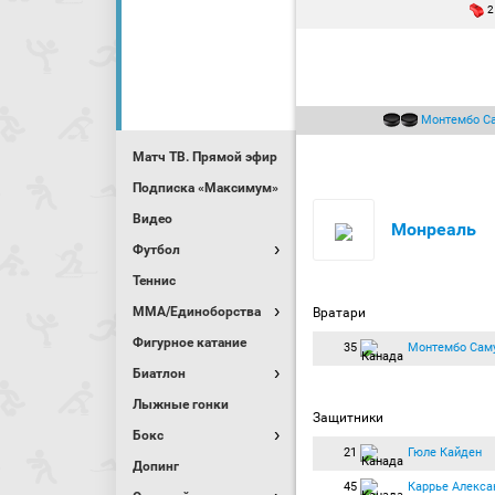
2
Монтембо С
Матч ТВ. Прямой эфир
Подписка «Максимум»
Видео
Монреаль
Футбол
Теннис
MMA/Единоборства
Вратари
Фигурное катание
35
Монтембо Сам
Биатлон
Лыжные гонки
Защитники
Бокс
21
Гюле Кайден
Допинг
45
Каррье Алекса