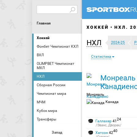
Главная
ХОККЕЙ
НХЛ. 20
Хоккей
НХЛ
2024-25
Р
Фонбет Чемпионат КХЛ
ВХЛ
Статистика
OLIMPBET Чемпионат
МХЛ
Монреаль
НХЛ
Канадиен
Сборная России
Чемпионат мира
Монреаль
Канада
МЧМ
Кубок мира
Трансферы
24
Галлахер
41
/Эванс, Дворак/
40
Запад
Хатсон
42
/Сузуки/