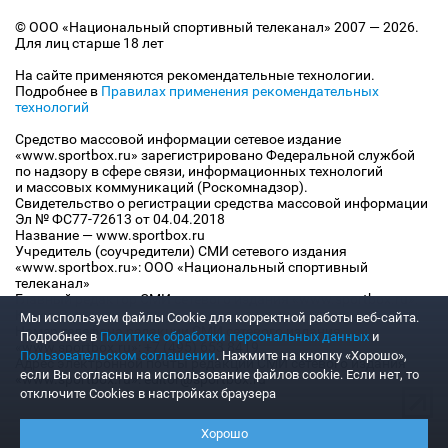
© ООО «Национальный спортивный телеканал» 2007 — 2026.
Для лиц старше 18 лет
На сайте применяются рекомендательные технологии.
Подробнее в
Правилах применения рекомендательных
технологий
Средство массовой информации сетевое издание
«www.sportbox.ru» зарегистрировано Федеральной службой
по надзору в сфере связи, информационных технологий
и массовых коммуникаций (Роскомнадзор).
Свидетельство о регистрации средства массовой информации
Эл № ФС77-72613 от 04.04.2018
Название — www.sportbox.ru
Учредитель (соучредители) СМИ сетевого издания
«www.sportbox.ru»: ООО «Национальный спортивный
телеканал»
Главный редактор СМИ сетевого издания «www.sportbox.ru»:
Конов В.А.
Мы используем файлы Сookie для корректной работы веб-сайта.
Номер телефона редакции СМИ сетевого издания
Подробнее в
Политике обработки персональных данных
и
«www.sportbox.ru»: +7 (495) 653 8419
Пользовательском соглашении
. Нажмите на кнопку «Хорошо»,
Адрес электронной почты редакции СМИ сетевого издания
если Вы согласны на использование файлов cookie. Если нет, то
«www.sportbox.ru»: editor@sportbox.ru
отключите Cookies в настройках браузера
Хорошо