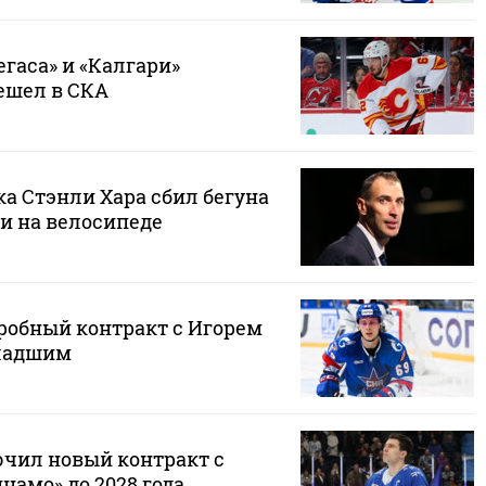
егаса» и «Калгари»
ешел в СКА
а Стэнли Хара сбил бегуна
и на велосипеде
робный контракт с Игорем
ладшим
чил новый контракт с
амо» до 2028 года