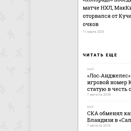
матче НХЛ, МакК
оторвался от Куче
очков
11 марта 2025
ЧИТАТЬ ЕЩЕ
НХЛ
«Лос‑Анджелес»
игровой номер 
статую в честь 
7 августа 20:36
КХЛ
СКА обменял ка
Бландизи в «Са
7 августа 20:16