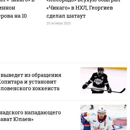
иннон
«Чикаго» в НХЛ, Георгиев
рова на 10
сделал шатаут
20 октября 2023
 выведет из обращения
Копитара и установит
словенского хоккеиста
надского нападающего
лават Юлаев»