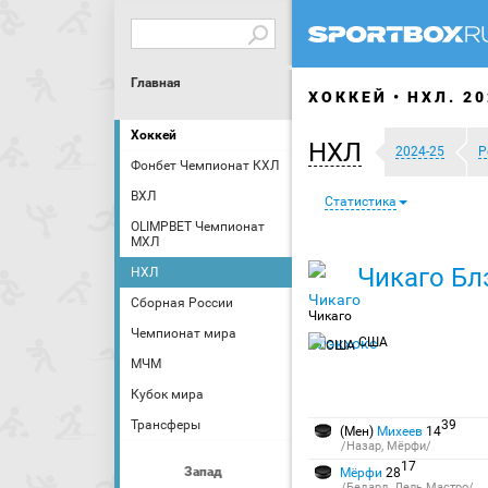
Главная
ХОККЕЙ
НХЛ. 20
Хоккей
НХЛ
2024-25
Р
Фонбет Чемпионат КХЛ
ВХЛ
Статистика
OLIMPBET Чемпионат
МХЛ
Чикаго Бл
НХЛ
Сборная России
Чикаго
Чемпионат мира
США
МЧМ
Кубок мира
Трансферы
39
(Мен)
Михеев
14
/Назар, Мёрфи/
17
Запад
Мёрфи
28
/Бедард, Дель Мастро/