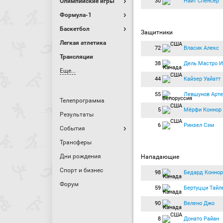
30
Найт Спенсер
Олимпийские игры
Формула-1
Баскетбол
Защитники
Легкая атлетика
72
Власик Алекс
Трансляции
38
Дель Мастро И
Еще...
44
Кайзер Уайатт
55
Левшунов Арт
Телепрограмма
5
Мёрфи Коннор
Результаты
6
Ринзел Сэм
События
Трансферы
Дни рождения
Нападающие
Спорт и бизнес
98
Бедард Коннор
Форум
59
Бертуцци Тайл
90
Велено Джо
8
Донато Райан