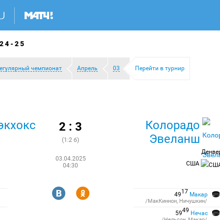
24-25
егулярный чемпионат
Апрель
03
Перейти в турнир
экхокс
Колорадо
2 : 3
Эвеланш
(1:2 б)
Денве
03.04.2025
США
04:30
R
Y
17
49
Макар
/МакКиннон, Ничушкин/
49
59
Нечас
/Нельсон, Макар/