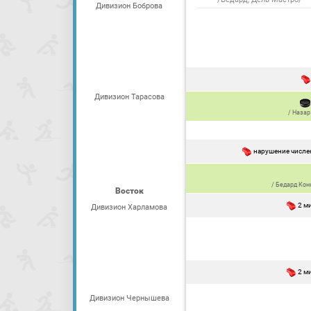
Дивизион Боброва
Дивизион Тарасова
/
Назар
нарушение числен
/
Бедард Кон
Восток
2 м
Дивизион Харламова
2 м
Дивизион Чернышева