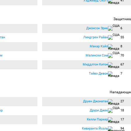
Уэджевуд Скотт
41
Защитник
Джонсон Эрик
6
тан
Линдгрен Райан
55
Макар Кэйл
8
ем
Малински Сэм
70
Миддлтон Китон
67
Тэйвз Девон
7
Нападающи
Друен Джонатан
27
ер
Друри Джек
18
Келли Паркер
17
Кивиранта Йоэль
94