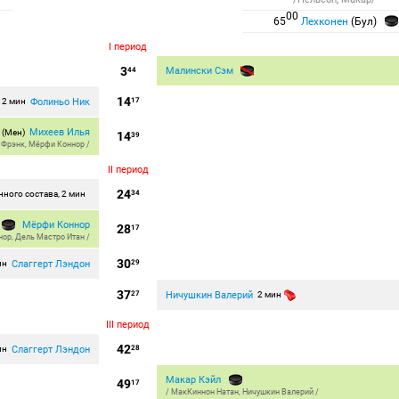
00
65
Лехконен
(Бул)
I период
3
Малински Сэм
44
14
Фолиньо Ник
2 мин
17
Михеев Илья
(Мен)
14
39
 Фрэнк
,
Мёрфи Коннор
/
II период
24
ного состава, 2 мин
34
Мёрфи Коннор
28
17
нор
,
Дель Мастро Итан
/
30
Слаггерт Лэндон
ин
29
37
Ничушкин Валерий
27
2 мин
III период
42
Слаггерт Лэндон
ин
28
Макар Кэйл
49
17
/
МакКиннон Натан
,
Ничушкин Валерий
/