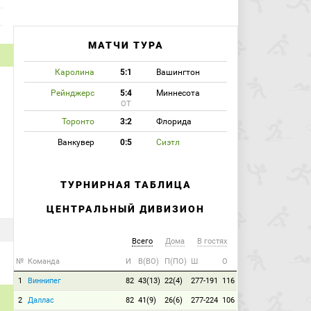
МАТЧИ ТУРА
Каролина
5:1
Вашингтон
Рейнджерс
5:4
Миннесота
ОТ
Торонто
3:2
Флорида
Ванкувер
0:5
Сиэтл
ТУРНИРНАЯ ТАБЛИЦА
ЦЕНТРАЛЬНЫЙ ДИВИЗИОН
Всего
Дома
В гостях
№
Команда
И
В(ВО)
П(ПО)
Ш
О
1
Виннипег
82
43(13)
22(4)
277-191
116
2
Даллас
82
41(9)
26(6)
277-224
106