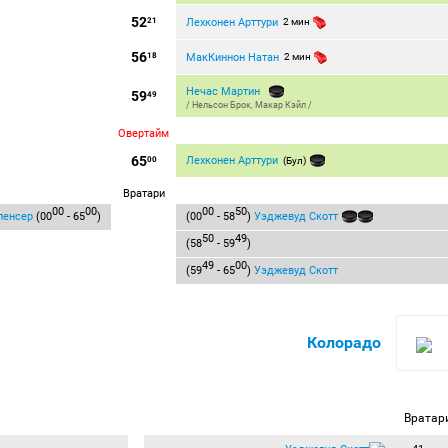
52
Лехконен Арттури
21
2 мин
56
МакКиннон Натан
18
2 мин
Нечас Мартин
59
49
/
Нельсон Брок
,
Макар Кэйл
/
Овертайм
65
Лехконен Арттури
00
(Бул)
Вратари
00
00
00
50
пенсер
(00
- 65
)
(00
- 58
)
Уэджевуд Скотт
50
49
(58
- 59
)
49
00
(59
- 65
)
Уэджевуд Скотт
Колорадо
Вратар