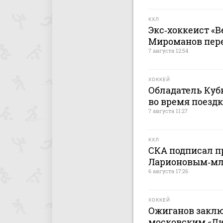
КХЛ
Экс‑хоккеист «В
Мироманов пер
7 августа 12:54
ХОККЕЙ
Обладатель Кубк
во время поездк
7 августа 11:27
КХЛ
СКА подписал п
Ларионовым‑м
6 августа 17:26
ХОККЕЙ
Ожиганов заклю
московским «Дин