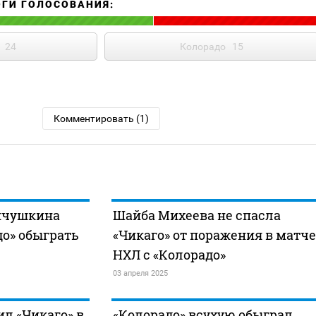
ОГИ ГОЛОСОВАНИЯ:
24
Колорадо
15
Комментировать (1)
Ничушкина
Шайба Михеева не спасла
о» обыграть
«Чикаго» от поражения в матче
НХЛ с «Колорадо»
03 апреля 2025
ил «Чикаго» в
«Колорадо» всухую обыграл