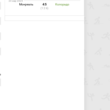
23 мар 2025
Монреаль
4:5
Колорадо
(1:2 б)
р