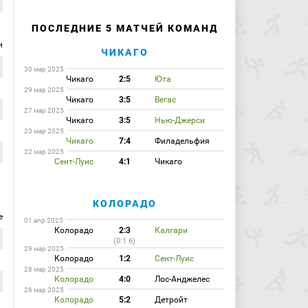
ПОСЛЕДНИЕ 5 МАТЧЕЙ КОМАНД
и
ЧИКАГО
30 мар 2025
Чикаго
2:5
Юта
29 мар 2025
Чикаго
3:5
Вегас
27 мар 2025
Чикаго
3:5
Нью-Джерси
23 мар 2025
Чикаго
7:4
Филадельфия
22 мар 2025
Сент-Луис
4:1
Чикаго
КОЛОРАДО
е
01 апр 2025
Колорадо
2:3
Калгари
(0:1 б)
29 мар 2025
Колорадо
1:2
Сент-Луис
28 мар 2025
Колорадо
4:0
Лос-Анджелес
26 мар 2025
Колорадо
5:2
Детройт