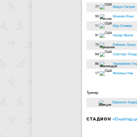
77
Марун Патрик
95
Михеев Илья
11
Мур Оливер
91
Назар Фрэнк
73
Райхель Лукас
84
Слаггерт Лэнд
86
Терявяйнен Те
17
Фолиньо Ник
Тренер
Сёренсен Анде
СТАДИОН
«Юнайтед-ц