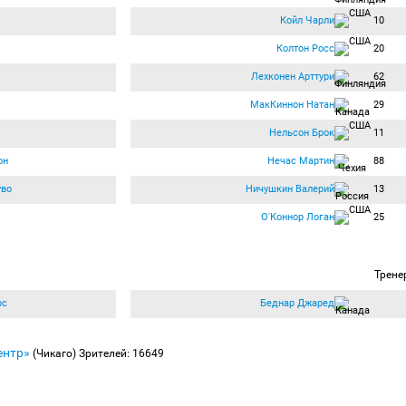
Койл Чарли
10
Колтон Росс
20
Лехконен Арттури
62
МакКиннон Натан
29
Нельсон Брок
11
он
Нечас Мартин
88
уво
Ничушкин Валерий
13
О'Коннор Логан
25
Трене
рс
Беднар Джаред
ентр»
(Чикаго)
Зрителей: 16649