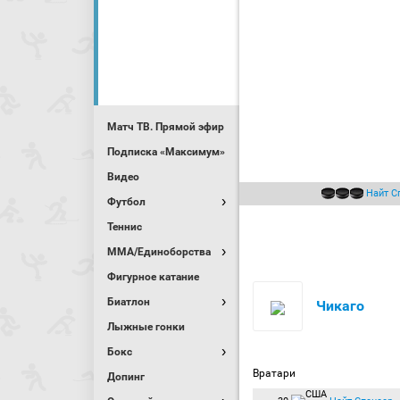
Матч ТВ. Прямой эфир
Подписка «Максимум»
Видео
Найт С
Футбол
Теннис
MMA/Единоборства
Фигурное катание
Биатлон
Чикаго
Лыжные гонки
Бокс
Вратари
Допинг