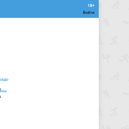
Войти
р