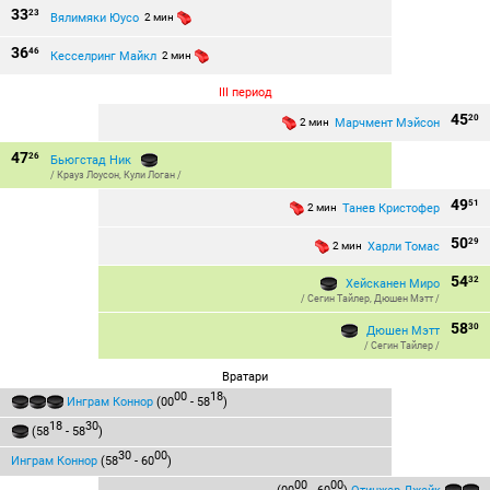
33
23
Вялимяки Юусо
2 мин
36
46
Кесселринг Майкл
2 мин
III период
45
20
Марчмент Мэйсон
2 мин
47
26
Бьюгстад Ник
/
Крауз Лоусон
,
Кули Логан
/
49
51
Танев Кристофер
2 мин
50
29
Харли Томас
2 мин
54
32
Хейсканен Миро
/
Сегин Тайлер
,
Дюшен Мэтт
/
58
30
Дюшен Мэтт
/
Сегин Тайлер
/
Вратари
00
18
Инграм Коннор
(00
- 58
)
18
30
(58
- 58
)
30
00
Инграм Коннор
(58
- 60
)
00
00