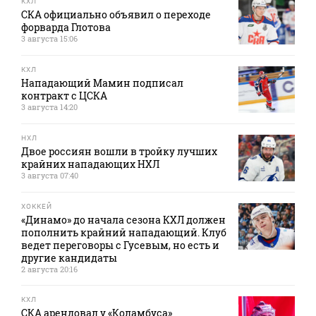
КХЛ
СКА официально объявил о переходе
форварда Глотова
3 августа 15:06
КХЛ
Нападающий Мамин подписал
контракт с ЦСКА
3 августа 14:20
НХЛ
Двое россиян вошли в тройку лучших
крайних нападающих НХЛ
3 августа 07:40
ХОККЕЙ
«Динамо» до начала сезона КХЛ должен
пополнить крайний нападающий. Клуб
ведет переговоры с Гусевым, но есть и
другие кандидаты
2 августа 20:16
КХЛ
СКА арендовал у «Коламбуса»