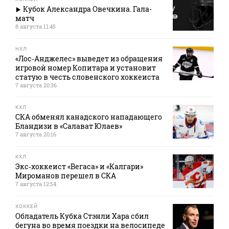
Кубок Александра Овечкина. Гала-
матч
8 августа 11:45
НХЛ
«Лос‑Анджелес» выведет из обращения
игровой номер Копитара и установит
статую в честь словенского хоккеиста
7 августа 20:36
КХЛ
СКА обменял канадского нападающего
Бландизи в «Салават Юлаев»
7 августа 20:16
КХЛ
Экс‑хоккеист «Вегаса» и «Калгари»
Мироманов перешел в СКА
7 августа 12:54
ХОККЕЙ
Обладатель Кубка Стэнли Хара сбил
бегуна во время поездки на велосипеде