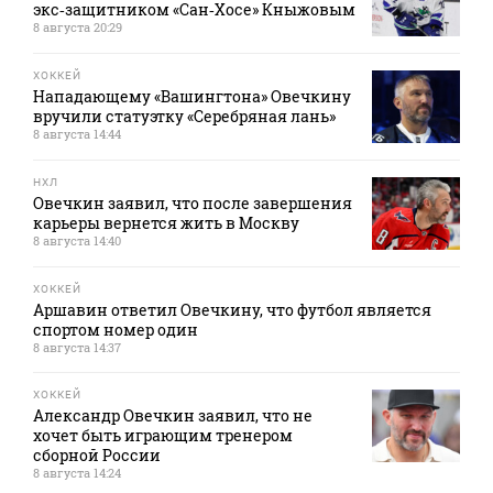
экс‑защитником «Сан‑Хосе» Кныжовым
8 августа 20:29
ХОККЕЙ
Нападающему «Вашингтона» Овечкину
вручили статуэтку «Серебряная лань»
8 августа 14:44
НХЛ
Овечкин заявил, что после завершения
карьеры вернется жить в Москву
8 августа 14:40
ХОККЕЙ
Аршавин ответил Овечкину, что футбол является
спортом номер один
8 августа 14:37
ХОККЕЙ
Александр Овечкин заявил, что не
хочет быть играющим тренером
сборной России
8 августа 14:24