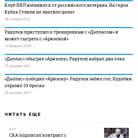
Клуб НХЛ избавился от российского ветерана. На героя
Кубка Стэнли не хватило денег
08 октября 2022
Радулов приступил к тренировкам с «Далласом» и
может сыграть с «Аризоной»
19 февраля 2020
«Даллас» обыграл «Аризону», Радулов набрал два очка
07 декабря 2021
«Даллас» победил «Аризону». Радулов забил гол, Худобин
отразил 33 броска
30 декабря 2019
ЧИТАТЬ ЕЩЕ
КХЛ
СКА подписал контракт с