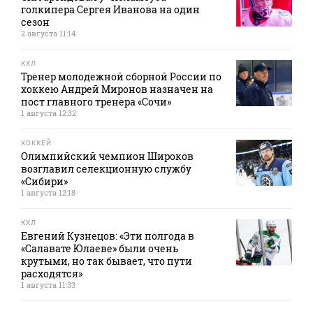
голкипера Сергея Иванова на один
сезон
2 августа 11:14
КХЛ
Тренер молодежной сборной России по
хоккею Андрей Миронов назначен на
пост главного тренера «Сочи»
1 августа 12:32
ХОККЕЙ
Олимпийский чемпион Широков
возглавил селекционную службу
«Сибири»
1 августа 12:18
КХЛ
Евгений Кузнецов: «Эти полгода в
«Салавате Юлаеве» были очень
крутыми, но так бывает, что пути
расходятся»
1 августа 11:33