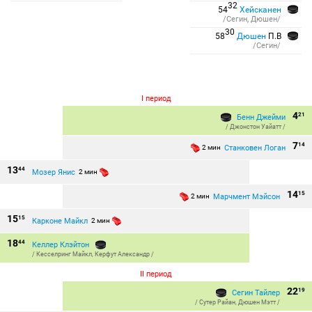
32
54
Хейсканен
/Сегин, Дюшен/
30
58
Дюшен
П.В
/Сегин/
I период
4
21
Бенн Джейми
/
Джонстон Уайатт
/
7
14
Станковен Логан
2 мин
13
44
Мозер Янис
2 мин
14
15
Марчмент Мэйсон
2 мин
15
15
Карконе Майкл
2 мин
18
44
Келлер Клэйтон
/
Кесселринг Майкл
,
Керфут Александр
/
II период
22
19
Сегин Тайлер
/
Сутер Райан
,
Дюшен Мэтт
/