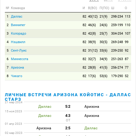
№
Команда
И
В(ВО)
П(ПО)
Ш
О
1
Даллас
82
40(12)
21(9)
298-234
113
2
Виннипег
82
46(6)
24(6)
259-199
110
3
Колорадо
82
42(8)
25(7)
304-254
107
4
Нэшвилл
82
38(9)
30(5)
269-248
99
5
Сент-Луис
82
31(12)
33(6)
239-250
92
6
Миннесота
82
32(7)
34(9)
251-263
87
7
Аризона
82
28(8)
41(5)
256-274
77
8
Чикаго
82
17(6)
53(6)
179-290
52
ЛИЧНЫЕ ВСТРЕЧИ АРИЗОНА КОЙОТИС - ДАЛЛАС
СТАРЗ
21 мар 2024
Даллас
5:2
Аризона
15 ноя 2023
Даллас
4:3
Аризона
ОТ
01 апр 2023
Аризона
2:5
Даллас
02 мар 2023