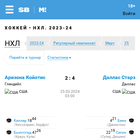
Войти
ХОККЕЙ
НХЛ. 2023-24
НХЛ
2023-24
Регулярный чемпионат
Март
25
Перейти в турнир
Статистика
Аризона Койотис
Даллас Старз
2 : 4
Глендейл
Даллас
США
25.03.2024
США
03:00
44
21
Келлер
18
4
Бенн
/Кесселринг, Керфут/
/Джонстон/
26
19
Бьюгстад
47
22
Сегин
/Крауз, Кули/
/Сутер, Дюшен/