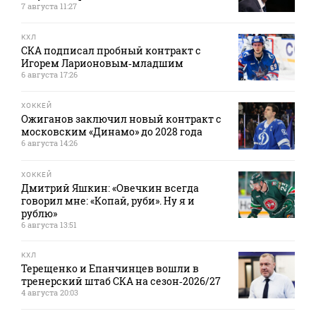
7 августа 11:27
КХЛ
СКА подписал пробный контракт с
Игорем Ларионовым‑младшим
6 августа 17:26
ХОККЕЙ
Ожиганов заключил новый контракт с
московским «Динамо» до 2028 года
6 августа 14:26
ХОККЕЙ
Дмитрий Яшкин: «Овечкин всегда
говорил мне: «Копай, руби». Ну я и
рублю»
6 августа 13:51
КХЛ
Терещенко и Епанчинцев вошли в
тренерский штаб СКА на сезон‑2026/27
4 августа 20:03