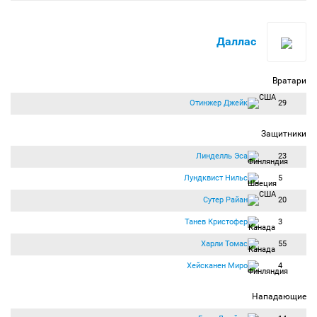
Даллас
Вратари
Отинжер Джейк
29
Защитники
Линделль Эса
23
Лундквист Нильс
5
Сутер Райан
20
Танев Кристофер
3
Харли Томас
55
Хейсканен Миро
4
Нападающие