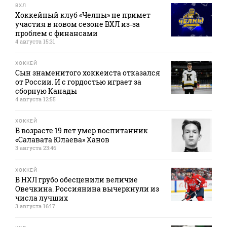
ВХЛ
Хоккейный клуб «Челны» не примет
участия в новом сезоне ВХЛ из‑за
проблем с финансами
4 августа 15:31
ХОККЕЙ
Сын знаменитого хоккеиста отказался
от России. И с гордостью играет за
сборную Канады
4 августа 12:55
ХОККЕЙ
В возрасте 19 лет умер воспитанник
«Салавата Юлаева» Ханов
3 августа 23:46
ХОККЕЙ
В НХЛ грубо обесценили величие
Овечкина. Россиянина вычеркнули из
числа лучших
3 августа 16:17