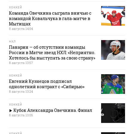
ХОККЕЙ
Команда Овечкина сыграла вничью с
командой Ковальчука в гала‑матче в
Мытищах
8 августа 14:04
НХЛ
Панарин — об отсутствии команды
России в Матче звезд НХЛ: «Неприятно.
Хотелось бы выступать за свою страну»
8 августа 13:57
ХОККЕЙ
Евгений Кузнецов подписал
однолетний контракт с «Сибирью»
8 августа 13:24
ХОККЕЙ
Кубок Александра Овечкина. Финал
8 августа 13:05
ХОККЕЙ