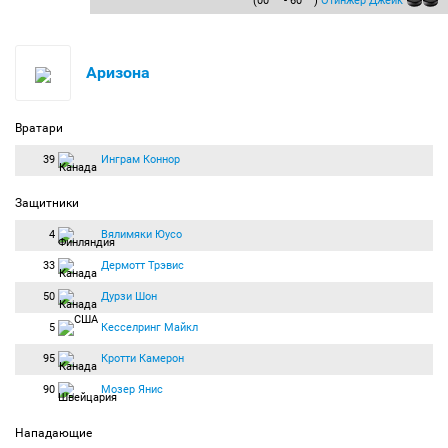
(00
- 60
)
Отинжер Джейк
Аризона
Вратари
39
Инграм Коннор
Защитники
4
Вялимяки Юусо
33
Дермотт Трэвис
50
Дурзи Шон
5
Кесселринг Майкл
95
Кротти Камерон
90
Мозер Янис
Нападающие