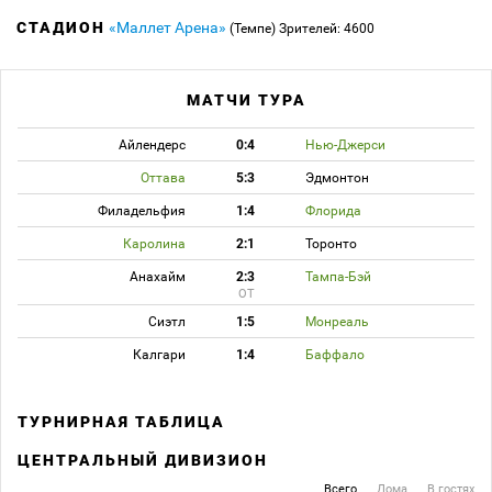
СТАДИОН
«Маллет Арена»
(Темпе)
Зрителей: 4600
МАТЧИ ТУРА
Айлендерс
0:4
Нью-Джерси
Оттава
5:3
Эдмонтон
Филадельфия
1:4
Флорида
Каролина
2:1
Торонто
Анахайм
2:3
Тампа-Бэй
ОТ
Сиэтл
1:5
Монреаль
Калгари
1:4
Баффало
ТУРНИРНАЯ ТАБЛИЦА
ЦЕНТРАЛЬНЫЙ ДИВИЗИОН
Всего
Дома
В гостях