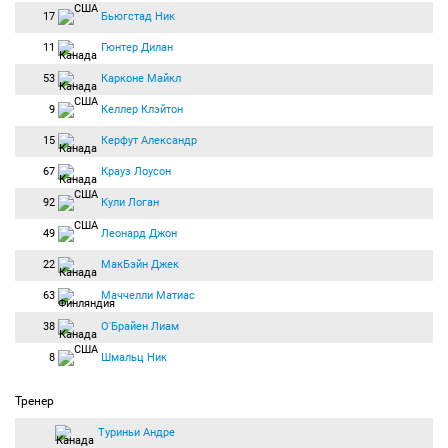
17
Бьюгстад Ник
11
Гюнтер Дилан
53
Карконе Майкл
9
Келлер Клэйтон
15
Керфут Александр
67
Крауз Лоусон
92
Кули Логан
49
Леонард Джон
22
МакБэйн Джек
63
Маччелли Матиас
38
О'Брайен Лиам
8
Шмальц Ник
Тренер
Туриньи Андре