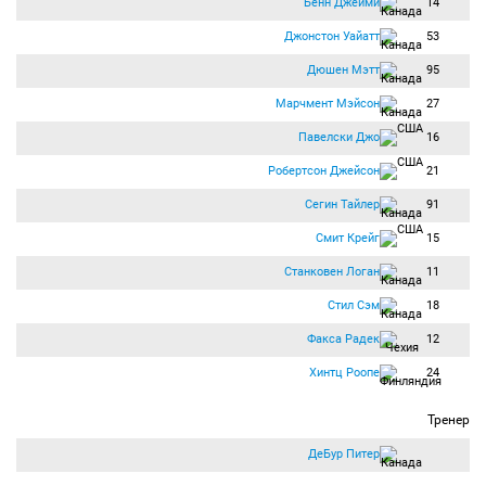
Бенн Джейми
14
Джонстон Уайатт
53
Дюшен Мэтт
95
Марчмент Мэйсон
27
Павелски Джо
16
Робертсон Джейсон
21
Сегин Тайлер
91
Смит Крейг
15
Станковен Логан
11
Стил Сэм
18
Факса Радек
12
Хинтц Роопе
24
Тренер
ДеБур Питер