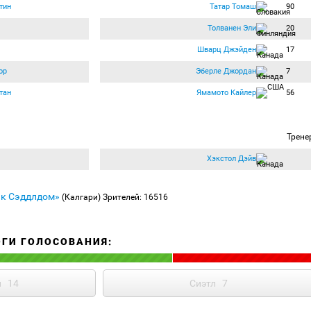
тин
Татар Томаш
90
Толванен Эли
20
Шварц Джэйден
17
ор
Эберле Джордан
7
тан
Ямамото Кайлер
56
Трене
Хэкстол Дэйв
к Сэддлдом»
(Калгари)
Зрителей: 16516
ОГИ ГОЛОСОВАНИЯ:
и
14
Сиэтл
7