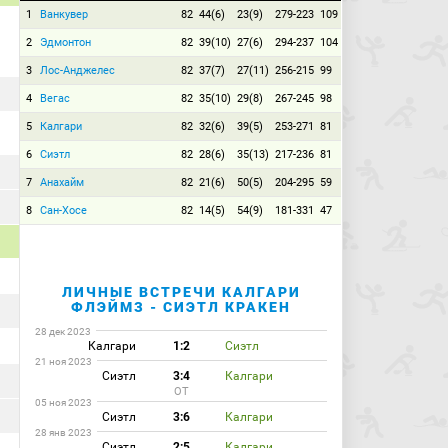
1
Ванкувер
82
44(6)
23(9)
279-223
109
2
Эдмонтон
82
39(10)
27(6)
294-237
104
3
Лос-Анджелес
82
37(7)
27(11)
256-215
99
4
Вегас
82
35(10)
29(8)
267-245
98
5
Калгари
82
32(6)
39(5)
253-271
81
6
Сиэтл
82
28(6)
35(13)
217-236
81
7
Анахайм
82
21(6)
50(5)
204-295
59
8
Сан-Хосе
82
14(5)
54(9)
181-331
47
ЛИЧНЫЕ ВСТРЕЧИ КАЛГАРИ
ФЛЭЙМЗ - СИЭТЛ КРАКЕН
28 дек 2023
Калгари
1:2
Сиэтл
21 ноя 2023
Сиэтл
3:4
Калгари
ОТ
05 ноя 2023
Сиэтл
3:6
Калгари
28 янв 2023
Сиэтл
2:5
Калгари