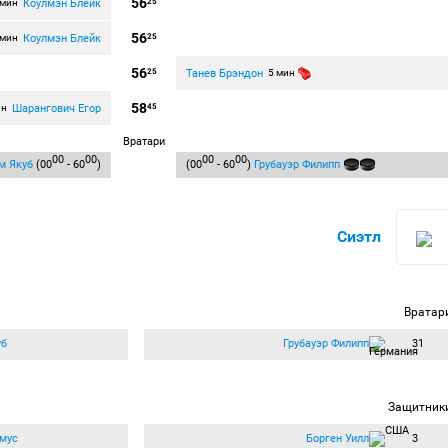
56
Коулмэн Блейк
 мин
25
56
Коулмэн Блейк
 мин
25
56
Танев Брэндон
25
5 мин
58
Шарангович Егор
ин
45
Вратари
00
00
00
00
м Якуб
(00
- 60
)
(00
- 60
)
Грубауэр Филипп
Сиэтл
Вратар
уб
Грубауэр Филипп
31
Защитник
мус
Борген Уилл
3