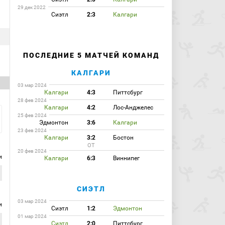
29 дек 2022
Сиэтл
2:3
Калгари
ПОСЛЕДНИЕ 5 МАТЧЕЙ КОМАНД
КАЛГАРИ
03 мар 2024
Калгари
4:3
Питтсбург
28 фев 2024
Калгари
4:2
Лос-Анджелес
25 фев 2024
Эдмонтон
3:6
Калгари
23 фев 2024
Калгари
3:2
Бостон
ОТ
20 фев 2024
и
Калгари
6:3
Виннипег
СИЭТЛ
03 мар 2024
и
Сиэтл
1:2
Эдмонтон
01 мар 2024
Сиэтл
2:0
Питтсбург