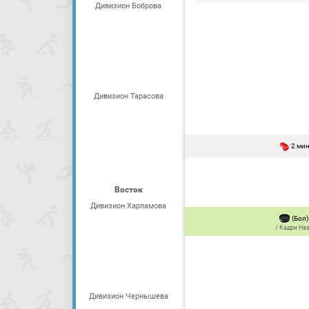
Дивизион Боброва
Дивизион Тарасова
2 ми
Восток
Дивизион Харламова
(Бол)
/
Кадри На
Дивизион Чернышева