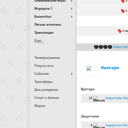
Олимпийские игры
5
Формула-1
2
Баскетбол
Легкая атлетика
2 м
Трансляции
Еще...
Маркстрё
Телепрограмма
Результаты
Калгари
События
Трансферы
Вратари
Дни рождения
Спорт и бизнес
25
Маркстрём Як
Форум
Защитники
4
Андерссон Рас