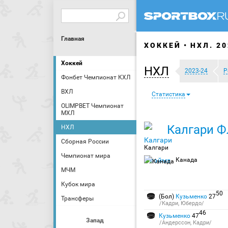
Главная
ХОККЕЙ
НХЛ. 20
Хоккей
НХЛ
2023-24
Р
Фонбет Чемпионат КХЛ
ВХЛ
Статистика
OLIMPBET Чемпионат
МХЛ
Калгари 
НХЛ
Сборная России
Калгари
Чемпионат мира
Канада
МЧМ
Кубок мира
50
(Бол)
Кузьменко
27
Трансферы
/Кадри, Юбердо/
46
Кузьменко
47
Запад
/Андерссон, Кадри/