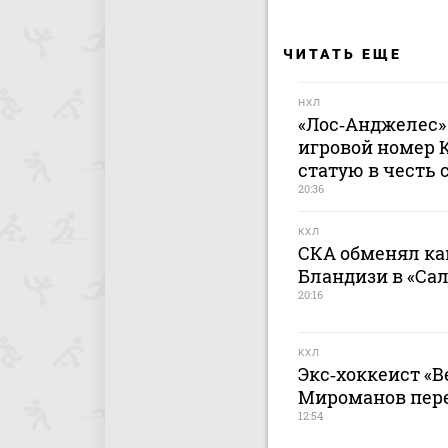
ЧИТАТЬ ЕЩЕ
НХЛ
«Лос‑Анджелес»
игровой номер 
статую в честь 
20:36
КХЛ
СКА обменял ка
Бландизи в «Са
20:16
КХЛ
Экс‑хоккеист «В
Мироманов пер
12:54