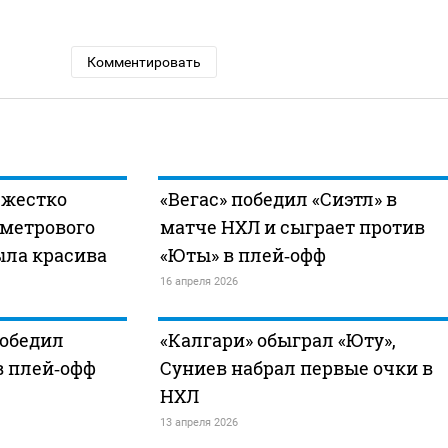
Комментировать
 жестко
«Вегас» победил «Сиэтл» в
хметрового
матче НХЛ и сыграет против
ыла красива
«Юты» в плей‑офф
16 апреля 2026
победил
«Калгари» обыграл «Юту»,
в плей‑офф
Суниев набрал первые очки в
НХЛ
13 апреля 2026