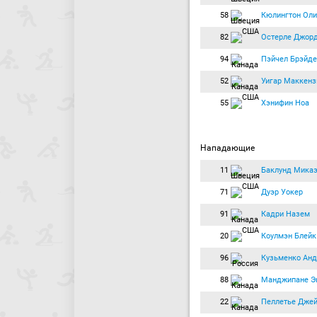
58
Кюлингтон Оли
82
Остерле Джор
94
Пэйчел Брэйде
52
Уигар Маккенз
55
Хэнифин Ноа
Нападающие
11
Баклунд Мика
71
Дуэр Уокер
91
Кадри Назем
20
Коулмэн Блейк
96
Кузьменко Анд
88
Манджипане Э
22
Пеллетье Дже