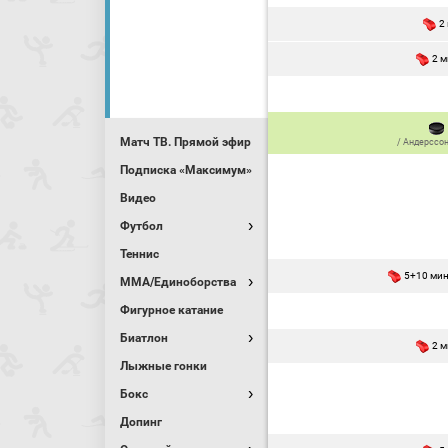
2
2 
Матч ТВ. Прямой эфир
/
Андерссо
Подписка «Максимум»
Видео
Футбол
Теннис
5+10 ми
MMA/Единоборства
Фигурное катание
Биатлон
2 
Лыжные гонки
Бокс
Допинг