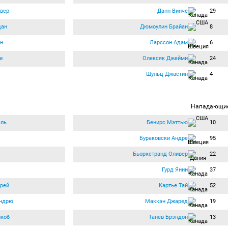
вер
Данн Винче
29
дан
Дюмоулин Брайан
8
н
Ларссон Адам
6
и
Олексяк Джейми
24
Шульц Джастин
4
Нападающи
эль
Бенирс Мэттью
10
Бураковски Андре
95
Бьоркстранд Оливер
22
Гурд Янни
37
рей
Картье Тай
52
ндрю
Маккэн Джаред
19
йкоб
Танев Брэндон
13