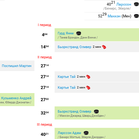
21
40
Ларссон
/Бенирс, Эберле/
29
52
Маккэн
(Мен)
I период
Гурд Янни
4
04
/
Танев Брэндон
,
Данн Винче
/
14
Бьоркстранд Оливер
54
2 мин
II период
27
Поспишил Мартин
н
14
27
Картье Тай
14
2 мин
27
Картье Тай
14
2 мин
Кузьменко Андрей
27
50
зем
,
Юбердо Джонатан
/
Бьоркстранд Оливер
32
34
/
Маккэн Джаред
,
Шварц Джэйден
/
III период
Ларссон Адам
40
21
/
Бенирс Мэттью
,
Эберле Джордан
/