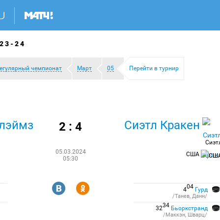
23-24
егулярный чемпионат
Март
05
Перейти в турнир
Флэймз
Сиэтл Кракен
2 : 4
Сиэт
05.03.2024
США
05:30
R
Y
04
4
Гурд
/Танев, Данн/
34
32
Бьоркстранд
/Маккэн, Шварц/