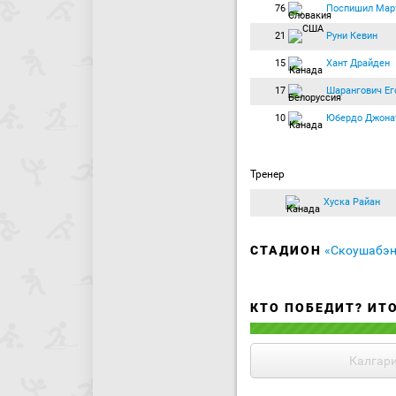
76
Поспишил Мар
21
Руни Кевин
15
Хант Драйден
17
Шарангович Ег
10
Юбердо Джона
Тренер
Хуска Райан
СТАДИОН
«Скоушабэн
КТО ПОБЕДИТ? ИТ
Калгар