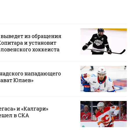
 выведет из обращения
Копитара и установит
словенского хоккеиста
надского нападающего
лават Юлаев»
егаса» и «Калгари»
ешел в СКА