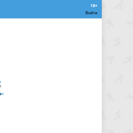
Войти
л