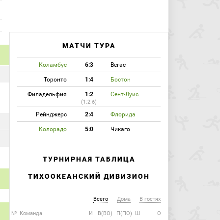
МАТЧИ ТУРА
Коламбус
6:3
Вегас
Торонто
1:4
Бостон
Филадельфия
1:2
Сент-Луис
(1:2 б)
Рейнджерс
2:4
Флорида
Колорадо
5:0
Чикаго
ТУРНИРНАЯ ТАБЛИЦА
ТИХООКЕАНСКИЙ ДИВИЗИОН
Всего
Дома
В гостях
№
Команда
И
В(ВО)
П(ПО)
Ш
О