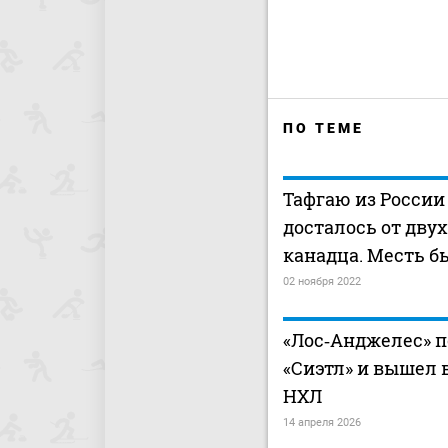
ПО ТЕМЕ
Тафгаю из России
досталось от дву
канадца. Месть б
02 ноября 2022
«Лос‑Анджелес» 
«Сиэтл» и вышел 
НХЛ
14 апреля 2026