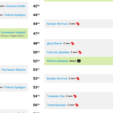
42
Коулмэн Блейк
 мин
59
44
Пэйчел Брэйден
мин
24
44
Бенирс Мэттью
24
2 мин
Кузьменко Андрей
47
46
н Расмус
,
Кадри Назем
/
48
Данн Винче
09
2 мин
50
Олексяк Джейми
33
2 мин
52
Маккэн Джаред
29
(Мен)
53
Поспишил Мартин
н
41
53
Бенирс Мэттью
41
2 мин
53
Пэйчел Брэйден
мин
41
54
Толванен Эли
14
2 мин
56
Танев Брэндон
25
2 мин