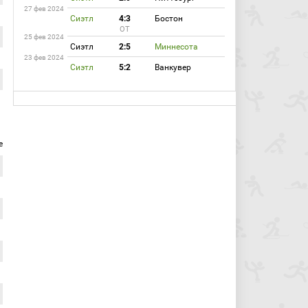
27 фев 2024
Сиэтл
4:3
Бостон
ОТ
25 фев 2024
Сиэтл
2:5
Миннесота
23 фев 2024
Сиэтл
5:2
Ванкувер
е