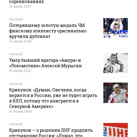
соревнованиях
31 июля 15:57
ХОККЕЙ
Потерявшему золотую медаль ЧМ
финскому хоккеисту оригинально
вручили дубликат
31 июля 15:42
ХОККЕЙ
Умер бывший вратарь «Амура» и
«Локомотива» Алексей Мурыгин
31 июля 15:21
ХОККЕЙ
Крикунов: «Думаю, Овечкин, когда
вернется в Россию, уже не будет играть
в КХЛ, потому что наиграется в
Северной Америке»
31 июля 14:54
ХОККЕЙ
Крикунов — о решении IIHF продлить
отстранение России: «Думал, что