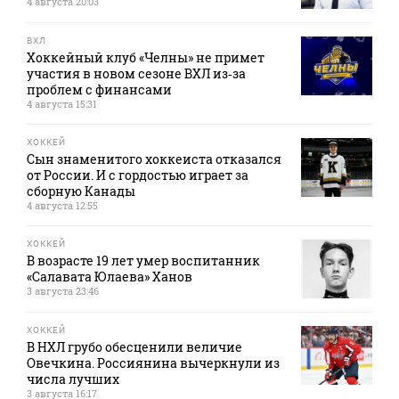
4 августа 20:03
ВХЛ
Хоккейный клуб «Челны» не примет
участия в новом сезоне ВХЛ из‑за
проблем с финансами
4 августа 15:31
ХОККЕЙ
Сын знаменитого хоккеиста отказался
от России. И с гордостью играет за
сборную Канады
4 августа 12:55
ХОККЕЙ
В возрасте 19 лет умер воспитанник
«Салавата Юлаева» Ханов
3 августа 23:46
ХОККЕЙ
В НХЛ грубо обесценили величие
Овечкина. Россиянина вычеркнули из
числа лучших
3 августа 16:17