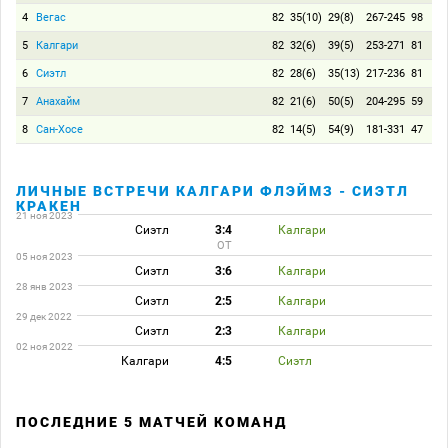
4
Вегас
82
35(10)
29(8)
267-245
98
5
Калгари
82
32(6)
39(5)
253-271
81
6
Сиэтл
82
28(6)
35(13)
217-236
81
7
Анахайм
82
21(6)
50(5)
204-295
59
8
Сан-Хосе
82
14(5)
54(9)
181-331
47
ЛИЧНЫЕ ВСТРЕЧИ КАЛГАРИ ФЛЭЙМЗ - СИЭТЛ
КРАКЕН
21 ноя 2023
Сиэтл
3:4
Калгари
ОТ
05 ноя 2023
Сиэтл
3:6
Калгари
28 янв 2023
Сиэтл
2:5
Калгари
29 дек 2022
Сиэтл
2:3
Калгари
02 ноя 2022
Калгари
4:5
Сиэтл
ПОСЛЕДНИЕ 5 МАТЧЕЙ КОМАНД