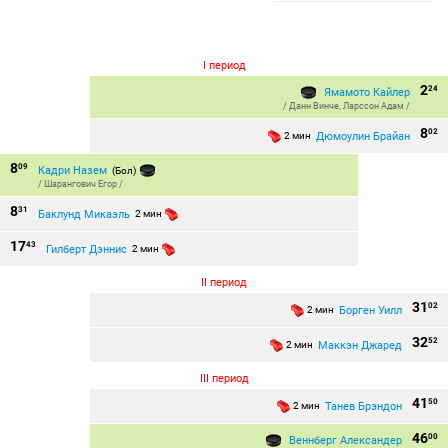
I период
2
24
Ямамото Кайлер
/
Данн Винче
,
Ларссон Адам
/
8
02
Дюмоулин Брайан
2 мин
8
09
Кадри Назем
(Бол)
/
Шарангович Егор
/
8
31
Баклунд Микаэль
2 мин
17
43
Гилберт Дэннис
2 мин
II период
31
02
Борген Уилл
2 мин
32
52
Маккэн Джаред
2 мин
III период
41
50
Танев Брэндон
2 мин
46
00
Веннберг Александер