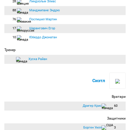
28
Линдхольм Элиас
88
Манджипане Эндрю
76
Поспишил Мартин
17
Шарангович Егор
10
Юбердо Джонатан
Тренер
Хуска Райан
Сиэтл
Вратари
Дригер Крис
60
Защитники
Борген Уилл
3