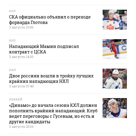
КХЛ
СКА официально объявил о переходе
форварда Глотова
3 августа 15:06
КХЛ
Нападающий Мамин подписал
контракт с ЦСКА
3 августа 14:20
НХЛ
Двое россиян вошли в тройку лучших
крайних нападающих НХЛ
3 августа 07:40
ХОККЕЙ
«Динамо» до начала сезона КХЛ должен
пополнить крайний нападающий. Клуб
ведет переговоры с Гусевым, но есть и
другие кандидаты
2 августа 20:16