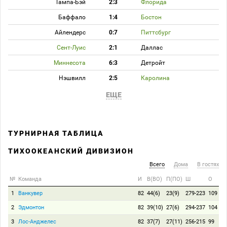
Тампа-Бэй
2:3
Флорида
Баффало
1:4
Бостон
Айлендерс
0:7
Питтсбург
Сент-Луис
2:1
Даллас
Миннесота
6:3
Детройт
Нэшвилл
2:5
Каролина
ЕЩЕ
ТУРНИРНАЯ ТАБЛИЦА
ТИХООКЕАНСКИЙ ДИВИЗИОН
Всего
Дома
В гостях
№
Команда
И
В(ВО)
П(ПО)
Ш
О
1
Ванкувер
82
44(6)
23(9)
279-223
109
2
Эдмонтон
82
39(10)
27(6)
294-237
104
3
Лос-Анджелес
82
37(7)
27(11)
256-215
99