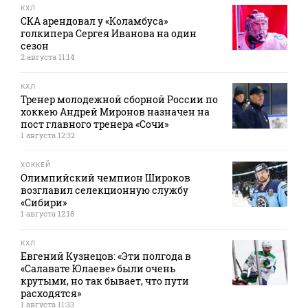
КХЛ
СКА арендовал у «Коламбуса»
голкипера Сергея Иванова на один
сезон
2 августа 11:14
КХЛ
Тренер молодежной сборной России по
хоккею Андрей Миронов назначен на
пост главного тренера «Сочи»
1 августа 12:32
ХОККЕЙ
Олимпийский чемпион Широков
возглавил селекционную службу
«Сибири»
1 августа 12:18
КХЛ
Евгений Кузнецов: «Эти полгода в
«Салавате Юлаеве» были очень
крутыми, но так бывает, что пути
расходятся»
1 августа 11:33