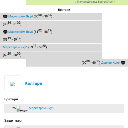
/
Маккэн Джаред
,
Борген Уилл
/
Вратари
00
34
Маркстрём Якуб
(00
- 30
)
34
02
(30
- 31
)
02
19
Маркстрём Якуб
(31
- 58
)
19
17
(58
- 59
)
17
20
Маркстрём Якуб
(59
- 59
)
20
00
(59
- 60
)
00
00
(00
- 60
)
Дригер Крис
Калгари
Вратари
25
Маркстрём Якуб
Защитники