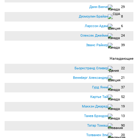
Данн Винче
29
Дюмоулин Брайан
8
Ларссон Адам
6
Олексяк Джейми
24
Эванс Райкер
39
Нападающие
Бьоркстранд Оливер
22
Веннберг Александер
21
Гурд Янни
37
Картье Тай
52
Маккэн Джаред
19
Танев Брэндон
13
Татар Томаш
90
Толванен Эли
20