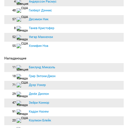
4
Андерссон Расмус
48
Гилберт Дэннис
57
Десимон Ник
8
Танев Кристофер
52
Уигар Маккензи
55
Хэнифин Ноа
Нападающие
11
Баклунд Микаэль
18
Грир Энтони-Джон
71
Дуэр Уокер
29
Дюбе Диллон
47
Зейри Коннор
91
Кадри Назем
20
Коулмэн Блейк