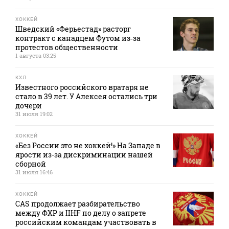
ХОККЕЙ
Шведский «Ферьестад» расторг
контракт с канадцем Футом из‑за
протестов общественности
1 августа 03:25
КХЛ
Известного российского вратаря не
стало в 39 лет. У Алексея остались три
дочери
31 июля 19:02
ХОККЕЙ
«Без России это не хоккей!» На Западе в
ярости из-за дискриминации нашей
сборной
31 июля 16:46
ХОККЕЙ
CAS продолжает разбирательство
между ФХР и IIHF по делу о запрете
российским командам участвовать в