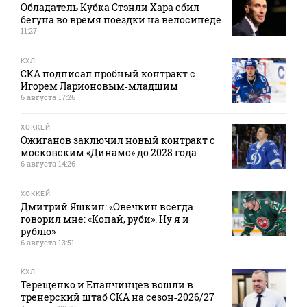
Обладатель Кубка Стэнли Хара сбил
бегуна во время поездки на велосипеде
11:27
КХЛ
СКА подписал пробный контракт с
Игорем Ларионовым‑младшим
6 августа 17:26
ХОККЕЙ
Ожиганов заключил новый контракт с
московским «Динамо» до 2028 года
6 августа 14:26
ХОККЕЙ
Дмитрий Яшкин: «Овечкин всегда
говорил мне: «Копай, руби». Ну я и
рублю»
6 августа 13:51
КХЛ
Терещенко и Епанчинцев вошли в
тренерский штаб СКА на сезон‑2026/27