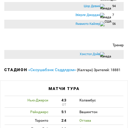
Шор Девин
94
Эберле Джордан
7
Ямамото Кайлер
56
Тренер
Хэкстол Дэйв
СТАДИОН
«Скоушабэнк Сэддлдом»
(Калгари)
Зрителей: 18881
МАТЧИ ТУРА
Нью-Джерси
4:3
Коламбус
ОТ
Рейнджерс
5:1
Вашингтон
Торонто
2:4
Оттава