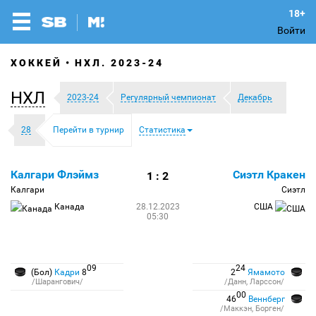
Войти
ХОККЕЙ
НХЛ. 2023-24
НХЛ
2023-24
Регулярный чемпионат
Декабрь
28
Перейти в турнир
Статистика
Калгари Флэймз
Сиэтл Кракен
1 : 2
Калгари
Сиэтл
Канада
28.12.2023
США
05:30
09
24
(Бол)
Кадри
8
2
Ямамото
/Шарангович/
/Данн, Ларссон/
00
46
Веннберг
/Маккэн, Борген/