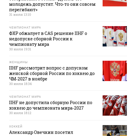
молодежь допустят. Что‑то они совсем
перегибают»
31 июля 13:10
ЧЕМПИОНАТ МИРА
ФХР обжалует в CAS решение IIHF о
недопуске сборной России к
чемпионату мира
30 июля 19:31
ЖЕНЩИНЫ
IIHF рассмотрит вопрос с допуском
женской сборной России по хоккею до
ЧМ‑2027 в ноябре
30 июля 18:34
ЧЕМПИОНАТ МИРА
IIHF не допустила сборную России по
хоккею до чемпионата мира‑2027
30 июля 18:12
ХОККЕЙ
Александр Овечкин посетил