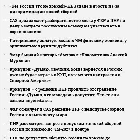
«Без России это не хоккей!» На Западе в ярости из-за
дискриминации нашей сборной
CAS продолжает разбирательство между ФХР и IIHF по
делу о запрете российским командам участвовать в
соревнованиях
Потерявшему золотую медаль ЧМ финскому хоккеисту
оригинально вручили дубликат
Умер бывший вратарь «Амура» и «Локомотива» Алексей
Мурыгин
Крикунов: «Думаю, Овечкин, когда вернется в Россию,
уже не будет играть в КХЛ, потому что наиграется в
Северной Америке»
Крикунов — о решении IIHF продлить отстранение
России: «Думал, что молодежь допустят. Что‑то они
совсем перегибают»
ФХР обжалует в CAS решение IIHF о недопуске сборной
России к чемпионату мира
IIHF рассмотрит вопрос с допуском женской сборной
России по хоккею до ЧМ‑2027 в ноябре
IIHF не допустила сборную России по хоккею до