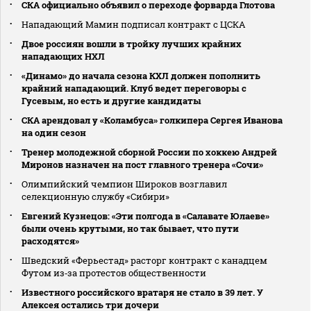
СКА официально объявил о переходе форварда Глотова
Нападающий Мамин подписал контракт с ЦСКА
Двое россиян вошли в тройку лучших крайних
нападающих НХЛ
«Динамо» до начала сезона КХЛ должен пополнить
крайний нападающий. Клуб ведет переговоры с
Гусевым, но есть и другие кандидаты
СКА арендовал у «Коламбуса» голкипера Сергея Иванова
на один сезон
Тренер молодежной сборной России по хоккею Андрей
Миронов назначен на пост главного тренера «Сочи»
Олимпийский чемпион Широков возглавил
селекционную службу «Сибири»
Евгений Кузнецов: «Эти полгода в «Салавате Юлаеве»
были очень крутыми, но так бывает, что пути
расходятся»
Шведский «Ферьестад» расторг контракт с канадцем
Футом из‑за протестов общественности
Известного российского вратаря не стало в 39 лет. У
Алексея остались три дочери