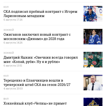
КХЛ
СКА подписал пробный контракт с Игорем
Ларионовым‑младшим
6 августа 17:26
ХОККЕЙ
Ожиганов заключил новый контракт с
московским «Динамо» до 2028 года
6 августа 14:26
ХОККЕЙ
Дмитрий Яшкин: «Овечкин всегда говорил
мне: «Копай, руби». Ну я и рублю»
6 августа 13:51
КХЛ
Терещенко и Епанчинцев вошли в
тренерский штаб СКА на сезон‑2026/27
4 августа 20:03
ВХЛ
Хоккейный клуб «Челны» не примет