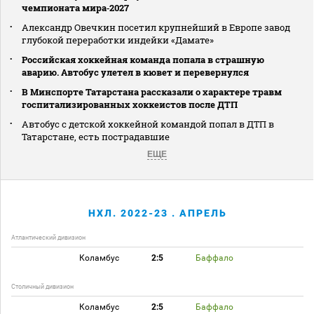
чемпионата мира‑2027
Александр Овечкин посетил крупнейший в Европе завод
глубокой переработки индейки «Дамате»
Российская хоккейная команда попала в страшную
аварию. Автобус улетел в кювет и перевернулся
В Минспорте Татарстана рассказали о характере травм
госпитализированных хоккеистов после ДТП
Автобус с детской хоккейной командой попал в ДТП в
Татарстане, есть пострадавшие
ЕЩЕ
НХЛ. 2022-23 . АПРЕЛЬ
Атлантический дивизион
Коламбус
2:5
Баффало
Столичный дивизион
Коламбус
2:5
Баффало