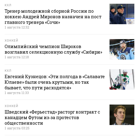
КХЛ
Тренер молодежной сборной России по
хоккею Андрей Миронов назначен на пост
главного тренера «Сочи»
1 августа 12:32
ХОККЕЙ
Олимпийский чемпион Широков
возглавил селекционную службу «Сибири»
1 августа 12:18
КХЛ
Евгений Кузнецов: «Эти полгода в «Салавате
Юлаеве» были очень крутыми, но так
бывает, что пути расходятся»
1 августа 11:33
ХОККЕЙ
Шведский «Ферьестад» расторг контракт с
канадцем Футом из‑за протестов
общественности
1 августа 03:25