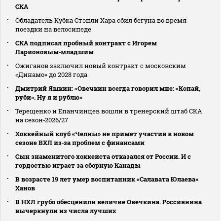
СКА
Обладатель Кубка Стэнли Хара сбил бегуна во время
поездки на велосипеде
СКА подписал пробный контракт с Игорем
Ларионовым‑младшим
Ожиганов заключил новый контракт с московским
«Динамо» до 2028 года
Дмитрий Яшкин: «Овечкин всегда говорил мне: «Копай,
руби». Ну я и рублю»
Терещенко и Епанчинцев вошли в тренерский штаб СКА
на сезон‑2026/27
Хоккейный клуб «Челны» не примет участия в новом
сезоне ВХЛ из‑за проблем с финансами
Сын знаменитого хоккеиста отказался от России. И с
гордостью играет за сборную Канады
В возрасте 19 лет умер воспитанник «Салавата Юлаева»
Ханов
В НХЛ грубо обесценили величие Овечкина. Россиянина
вычеркнули из числа лучших