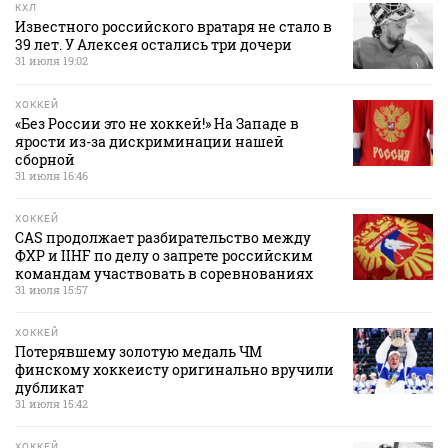
КХЛ
Известного российского вратаря не стало в
39 лет. У Алексея остались три дочери
31 июля 19:02
ХОККЕЙ
«Без России это не хоккей!» На Западе в
ярости из-за дискриминации нашей
сборной
31 июля 16:46
ХОККЕЙ
CAS продолжает разбирательство между
ФХР и IIHF по делу о запрете российским
командам участвовать в соревнованиях
31 июля 15:57
ХОККЕЙ
Потерявшему золотую медаль ЧМ
финскому хоккеисту оригинально вручили
дубликат
31 июля 15:42
ХОККЕЙ