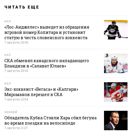
ЧИТАТЬ ЕЩЕ
НХЛ
«Лос‑Анджелес» выведет из обращения
игровой номер Копитара и установит
статую в честь словенского хоккеиста
7 августа 20:36
КХЛ
СКА обменял канадского нападающего
Бландизи в «Салават Юлаев»
7 августа 20:16
КХЛ
Экс‑хоккеист «Вегаса» и «Калгари»
Мироманов перешел в СКА
7 августа 12:54
ХОККЕЙ
Обладатель Кубка Стэнли Хара сбил бегуна
во время поездки на велосипеде
7 августа 11:27