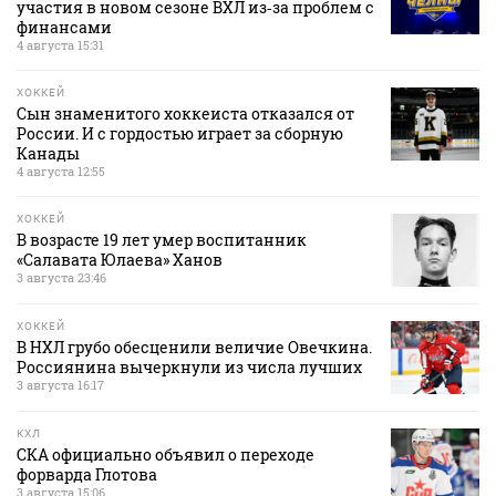
участия в новом сезоне ВХЛ из‑за проблем с
финансами
4 августа 15:31
ХОККЕЙ
Сын знаменитого хоккеиста отказался от
России. И с гордостью играет за сборную
Канады
4 августа 12:55
ХОККЕЙ
В возрасте 19 лет умер воспитанник
«Салавата Юлаева» Ханов
3 августа 23:46
ХОККЕЙ
В НХЛ грубо обесценили величие Овечкина.
Россиянина вычеркнули из числа лучших
3 августа 16:17
КХЛ
СКА официально объявил о переходе
форварда Глотова
3 августа 15:06