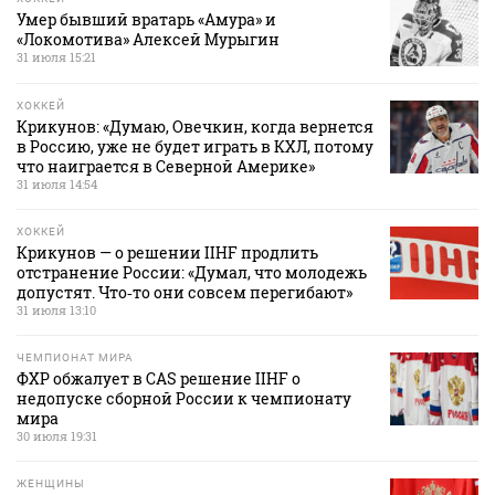
Умер бывший вратарь «Амура» и
«Локомотива» Алексей Мурыгин
31 июля 15:21
ХОККЕЙ
Крикунов: «Думаю, Овечкин, когда вернется
в Россию, уже не будет играть в КХЛ, потому
что наиграется в Северной Америке»
31 июля 14:54
ХОККЕЙ
Крикунов — о решении IIHF продлить
отстранение России: «Думал, что молодежь
допустят. Что‑то они совсем перегибают»
31 июля 13:10
ЧЕМПИОНАТ МИРА
ФХР обжалует в CAS решение IIHF о
недопуске сборной России к чемпионату
мира
30 июля 19:31
ЖЕНЩИНЫ