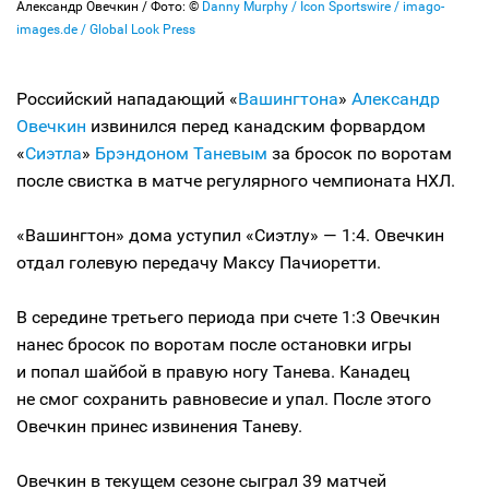
Александр Овечкин / Фото: ©
Danny Murphy / Icon Sportswire / imago-
images.de / Global Look Press
Российский нападающий «
Вашингтона
»
Александр
Овечкин
извинился перед канадским форвардом
«
Сиэтла
»
Брэндоном Таневым
за бросок по воротам
после свистка в матче регулярного чемпионата НХЛ.
«Вашингтон» дома уступил «Сиэтлу» — 1:4. Овечкин
отдал голевую передачу Максу Пачиоретти.
В середине третьего периода при счете 1:3 Овечкин
нанес бросок по воротам после остановки игры
и попал шайбой в правую ногу Танева. Канадец
не смог сохранить равновесие и упал. После этого
Овечкин принес извинения Таневу.
Овечкин в текущем сезоне сыграл 39 матчей