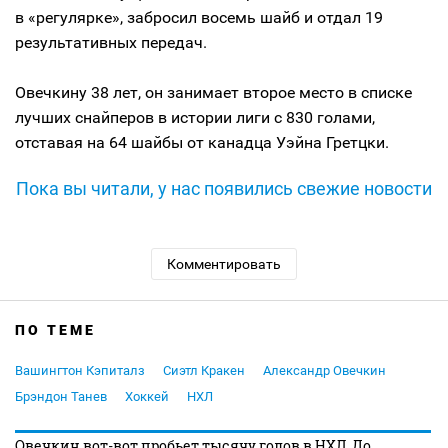
в «регулярке», забросил восемь шайб и отдал 19
результативных передач.
Овечкину 38 лет, он занимает второе место в списке
лучших снайперов в истории лиги с 830 голами,
отставая на 64 шайбы от канадца Уэйна Гретцки.
Пока вы читали, у нас появились свежие новости
Комментировать
ПО ТЕМЕ
Вашингтон Кэпиталз
Сиэтл Кракен
Александр Овечкин
Брэндон Танев
Хоккей
НХЛ
Овечкин вот-вот пробьет тысячу голов в НХЛ. До