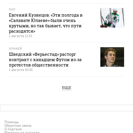
КХЛ
Евгений Кузнецов: «Эти полгода в
«Салавате Юлаеве» были очень
крутыми, но так бывает, что пути
расходятся»
1 августа 11:33
ХОККЕЙ
Шведский «Ферьестад» расторг
контракт с канадцем Футом из‑за
протестов общественности
1 августа 03:25
ЕЩЕ
Помощь
Обратная связь
О портале
Реклама на портале