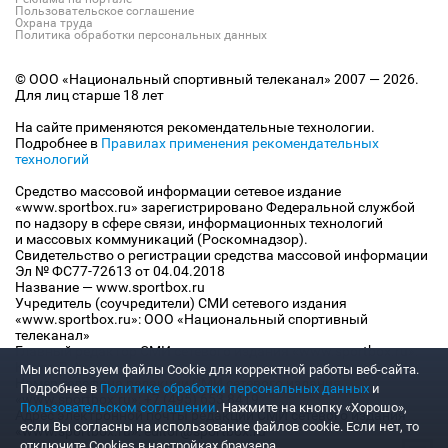
Пользовательское соглашение
Охрана труда
Политика обработки персональных данных
© ООО «Национальный спортивный телеканал» 2007 — 2026.
Для лиц старше 18 лет
На сайте применяются рекомендательные технологии.
Подробнее в
Правилах применения рекомендательных
технологий
Средство массовой информации сетевое издание
«www.sportbox.ru» зарегистрировано Федеральной службой
по надзору в сфере связи, информационных технологий
и массовых коммуникаций (Роскомнадзор).
Свидетельство о регистрации средства массовой информации
Эл № ФС77-72613 от 04.04.2018
Название — www.sportbox.ru
Учредитель (соучредители) СМИ сетевого издания
«www.sportbox.ru»: ООО «Национальный спортивный
телеканал»
Главный редактор СМИ сетевого издания «www.sportbox.ru»:
Конов В.А.
Мы используем файлы Сookie для корректной работы веб-сайта.
Номер телефона редакции СМИ сетевого издания
Подробнее в
Политике обработки персональных данных
и
«www.sportbox.ru»: +7 (495) 653 8419
Пользовательском соглашении
. Нажмите на кнопку «Хорошо»,
Адрес электронной почты редакции СМИ сетевого издания
если Вы согласны на использование файлов cookie. Если нет, то
«www.sportbox.ru»: editor@sportbox.ru
отключите Cookies в настройках браузера