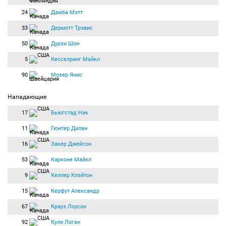
24
Дамба Мэтт
33
Дермотт Трэвис
50
Дурзи Шон
5
Кесселринг Майкл
90
Мозер Янис
Нападающие
17
Бьюгстад Ник
11
Гюнтер Дилан
16
Закер Джейсон
53
Карконе Майкл
9
Келлер Клэйтон
15
Керфут Александр
67
Крауз Лоусон
92
Кули Логан