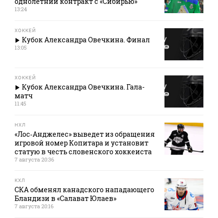
однолетний контракт с «Сибирью»
13:24
ХОККЕЙ
Кубок Александра Овечкина. Финал
13:05
ХОККЕЙ
Кубок Александра Овечкина. Гала-
матч
11:45
НХЛ
«Лос‑Анджелес» выведет из обращения
игровой номер Копитара и установит
статую в честь словенского хоккеиста
7 августа 20:36
КХЛ
СКА обменял канадского нападающего
Бландизи в «Салават Юлаев»
7 августа 20:16