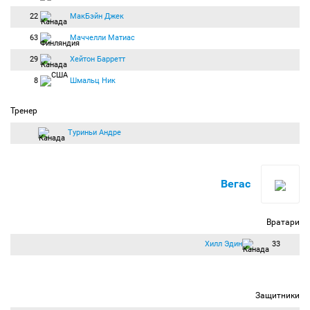
22
МакБэйн Джек
63
Маччелли Матиас
29
Хейтон Барретт
8
Шмальц Ник
Тренер
Туриньи Андре
Вегас
Вратари
Хилл Эдин
33
Защитники