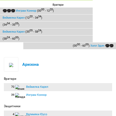
Вратари
00
20
Инграм Коннор
(00
- 12
)
20
34
Веймелка Карел
(12
- 34
)
34
05
(34
- 35
)
05
24
Веймелка Карел
(35
- 58
)
24
00
(58
- 60
)
00
00
(00
- 60
)
Хилл Эдин
Аризона
Вратари
70
Веймелка Карел
39
Инграм Коннор
Защитники
4
Вялимяки Юусо