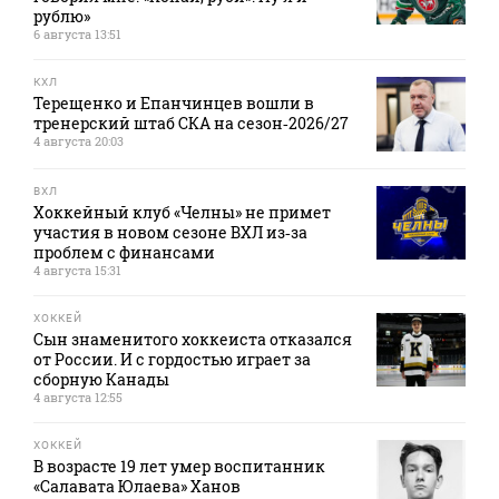
рублю»
6 августа 13:51
КХЛ
Терещенко и Епанчинцев вошли в
тренерский штаб СКА на сезон‑2026/27
4 августа 20:03
ВХЛ
Хоккейный клуб «Челны» не примет
участия в новом сезоне ВХЛ из‑за
проблем с финансами
4 августа 15:31
ХОККЕЙ
Сын знаменитого хоккеиста отказался
от России. И с гордостью играет за
сборную Канады
4 августа 12:55
ХОККЕЙ
В возрасте 19 лет умер воспитанник
«Салавата Юлаева» Ханов