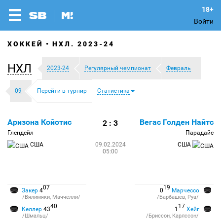
Войти
ХОККЕЙ
НХЛ. 2023-24
НХЛ
2023-24
Регулярный чемпионат
Февраль
09
Перейти в турнир
Статистика
Аризона Койотис
Вегас Голден Найтс
2 : 3
Глендейл
Парадайс
США
09.02.2024
США
05:00
07
19
Закер
4
0
Марчессо
/Вялимяки, Маччелли/
/Барбашев, Руа/
40
17
Келлер
43
1
Хейг
/Шмальц/
/Бриссон, Карлссон/