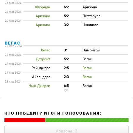
25 янв 2024
Флорида
6:2
Аризона
23 янв 2024
Аризона
5:2
Питтсбург
20 янв 2024
Аризона
3:2
Нэшвилл
ВЕГАС
07 фев 2024
Вегас
3:1
Эдмонтон
28 янв 2024
Детройт
5:2
Вегас
27 янв 2024
Рейнджерс
2:5
Вегас
24 янв 2024
Айлендерс
2:3
Вегас
23 янв 2024
Нью-Джерси
6:5
Вегас
ОТ
КТО ПОБЕДИТ? ИТОГИ ГОЛОСОВАНИЯ:
Аризона
3