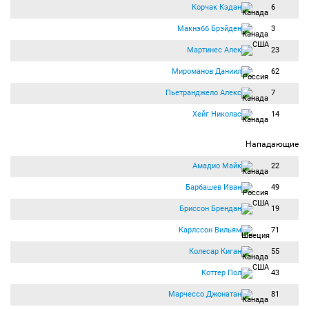
Корчак Кэдан
6
Макнэбб Брэйден
3
Мартинес Алек
23
Мироманов Даниил
62
Пьетранджело Алекс
7
Хейг Николас
14
Нападающие
Амадио Майк
22
Барбашев Иван
49
Бриссон Брендан
19
Карлссон Вильям
71
Колесар Киган
55
Коттер Пол
43
Марчессо Джонатан
81