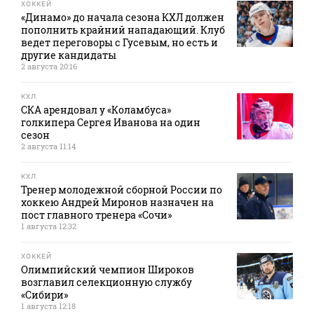
ХОККЕЙ
«Динамо» до начала сезона КХЛ должен
пополнить крайний нападающий. Клуб
ведет переговоры с Гусевым, но есть и
другие кандидаты
2 августа 20:16
КХЛ
СКА арендовал у «Коламбуса»
голкипера Сергея Иванова на один
сезон
2 августа 11:14
КХЛ
Тренер молодежной сборной России по
хоккею Андрей Миронов назначен на
пост главного тренера «Сочи»
1 августа 12:32
ХОККЕЙ
Олимпийский чемпион Широков
возглавил селекционную службу
«Сибири»
1 августа 12:18