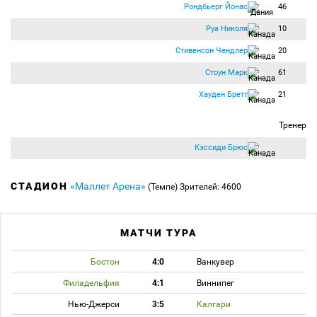
Рондбьерг Йонас
46
Руа Николя
10
Стивенсон Чендлер
20
Стоун Марк
61
Хауден Бретт
21
Тренер
Кэссиди Брюс
СТАДИОН
«Маллет Арена»
(Темпе)
Зрителей: 4600
МАТЧИ ТУРА
Бостон
4:0
Ванкувер
Филадельфия
4:1
Виннипег
Нью-Джерси
3:5
Калгари