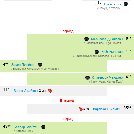
17
6
Стивенсон
/Стоун, Коттер/
I период
0
19
Марчессо Джонатан
/
Барбашев Иван
,
Руа Николя
/
1
17
Хейг Николас
/
Бриссон Брендан
,
Карлссон Вильям
/
4
07
Закер Джейсон
/
Вялимяки Юусо
,
Маччелли Матиас
/
6
17
Стивенсон Чендлер
/
Стоун Марк
,
Коттер Пол
/
11
51
Закер Джейсон
2 мин
II период
35
05
Карлссон Вильям
2 мин
III период
43
40
Келлер Клэйтон
/
Шмальц Ник
/