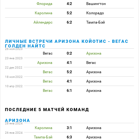
Флорида
4:2
Вашингтон
Каролина
5:2
Колорадо
Айлендерс
6:2
Тампа-Бэй
ЛИЧНЫЕ ВСТРЕЧИ АРИЗОНА КОЙОТИС - ВЕГАС
ГОЛДЕН НАЙТС
26 ноя 2023
Вегас
0:2
Аризона
23 янв 2023
Аризона
4:1
Вегас
22 дек 2022
Вегас
5:2
Аризона
18 ноя 2022
Вегас
4:1
Аризона
10 апр 2022
Вегас
6:1
Аризона
ПОСЛЕДНИЕ 5 МАТЧЕЙ КОМАНД
АРИЗОНА
28 янв 2024
Каролина
3:1
Аризона
26 янв 2024
Тампа-Бэй
6:3
Аризона