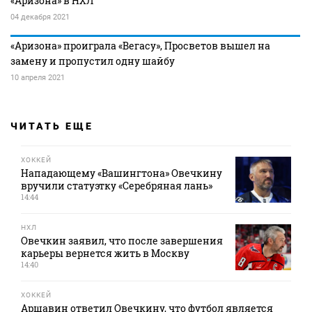
«Аризона» в НХЛ
04 декабря 2021
«Аризона» проиграла «Вегасу», Просветов вышел на
замену и пропустил одну шайбу
10 апреля 2021
ЧИТАТЬ ЕЩЕ
ХОККЕЙ
Нападающему «Вашингтона» Овечкину
вручили статуэтку «Серебряная лань»
14:44
НХЛ
Овечкин заявил, что после завершения
карьеры вернется жить в Москву
14:40
ХОККЕЙ
Аршавин ответил Овечкину, что футбол является