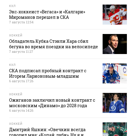
КХЛ
Экс‑хоккеист «Вегаса» и «Калгари»
Мироманов перешел в СКА
7 августа 12:54
ХОККЕЙ
Обладатель Кубка Стэнли Хара сбил
бегуна во время поездки на велосипеде
7 августа 11:27
КХЛ
СКА подписал пробный контракт с
Игорем Ларионовым‑младшим
6 августа 17:26
ХОККЕЙ
Ожиганов заключил новый контракт с
московским «Динамо» до 2028 года
6 августа 14:26
ХОККЕЙ
Дмитрий Яшкин: «Овечкин всегда
говорил мне: «Копай, руби». Ну я и