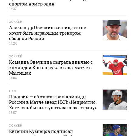
спортом номер один
14:37
ХОККЕЙ
Александр Овечкин заявил, что не
хочет быть играющим тренером
сборной России
14:24
ХОККЕЙ
Команда Овечкина сыграла вничью с
командой Ковальчука в гала‑матче в
Мытищах
14:04
НХЛ
Панарин — об отсутствии команды
России в Матче звезд НХЛ: «Неприятно.
Хотелось бы выступать за свою страну»
13:57
ХОККЕЙ
Евгений Кузнецов подписал