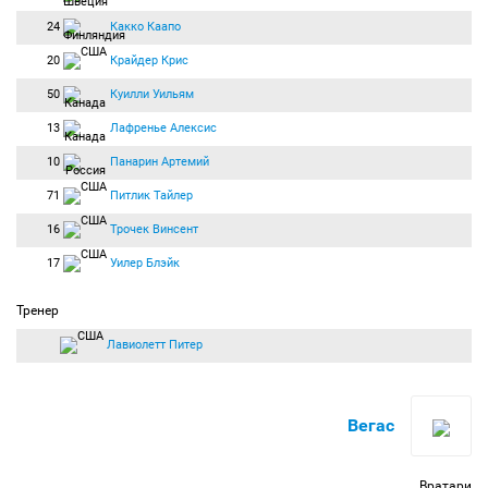
24
Какко Каапо
20
Крайдер Крис
50
Куилли Уильям
13
Лафренье Алексис
10
Панарин Артемий
71
Питлик Тайлер
16
Трочек Винсент
17
Уилер Блэйк
Тренер
Лавиолетт Питер
Вегас
Вратари