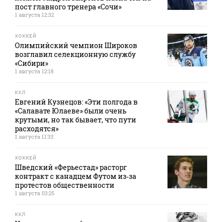
пост главного тренера «Сочи»
1 августа 12:32
ХОККЕЙ
Олимпийский чемпион Широков
возглавил селекционную службу
«Сибири»
1 августа 12:18
КХЛ
Евгений Кузнецов: «Эти полгода в
«Салавате Юлаеве» были очень
крутыми, но так бывает, что пути
расходятся»
1 августа 11:33
ХОККЕЙ
Шведский «Ферьестад» расторг
контракт с канадцем Футом из‑за
протестов общественности
1 августа 03:25
КХЛ