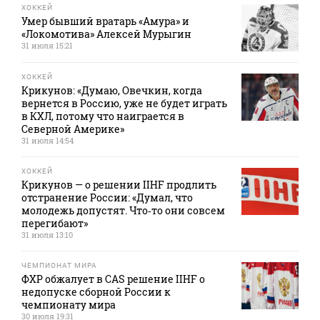
ХОККЕЙ
Умер бывший вратарь «Амура» и
«Локомотива» Алексей Мурыгин
31 июля 15:21
ХОККЕЙ
Крикунов: «Думаю, Овечкин, когда
вернется в Россию, уже не будет играть
в КХЛ, потому что наиграется в
Северной Америке»
31 июля 14:54
ХОККЕЙ
Крикунов — о решении IIHF продлить
отстранение России: «Думал, что
молодежь допустят. Что‑то они совсем
перегибают»
31 июля 13:10
ЧЕМПИОНАТ МИРА
ФХР обжалует в CAS решение IIHF о
недопуске сборной России к
чемпионату мира
30 июля 19:31