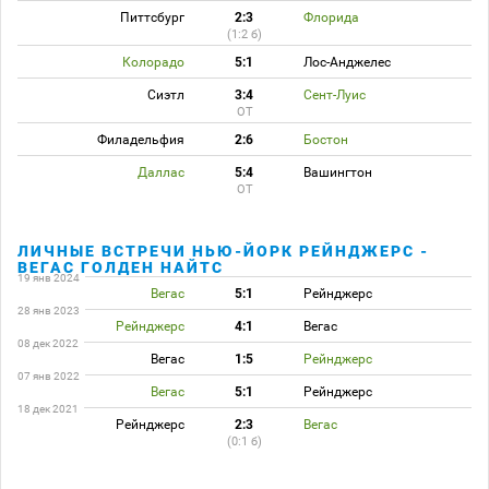
Питтсбург
2:3
Флорида
(1:2 б)
Колорадо
5:1
Лос-Анджелес
Сиэтл
3:4
Сент-Луис
ОТ
Филадельфия
2:6
Бостон
Даллас
5:4
Вашингтон
ОТ
ЛИЧНЫЕ ВСТРЕЧИ НЬЮ-ЙОРК РЕЙНДЖЕРС -
ВЕГАС ГОЛДЕН НАЙТС
19 янв 2024
Вегас
5:1
Рейнджерс
28 янв 2023
Рейнджерс
4:1
Вегас
08 дек 2022
Вегас
1:5
Рейнджерс
07 янв 2022
Вегас
5:1
Рейнджерс
18 дек 2021
Рейнджерс
2:3
Вегас
(0:1 б)