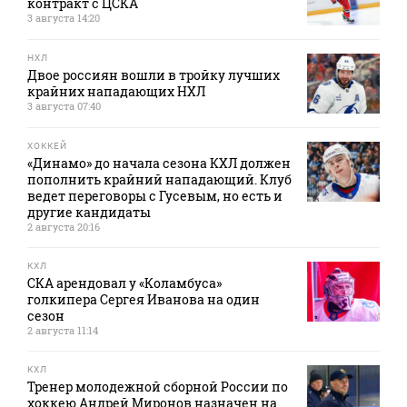
контракт с ЦСКА
3 августа 14:20
НХЛ
Двое россиян вошли в тройку лучших
крайних нападающих НХЛ
3 августа 07:40
ХОККЕЙ
«Динамо» до начала сезона КХЛ должен
пополнить крайний нападающий. Клуб
ведет переговоры с Гусевым, но есть и
другие кандидаты
2 августа 20:16
КХЛ
СКА арендовал у «Коламбуса»
голкипера Сергея Иванова на один
сезон
2 августа 11:14
КХЛ
Тренер молодежной сборной России по
хоккею Андрей Миронов назначен на