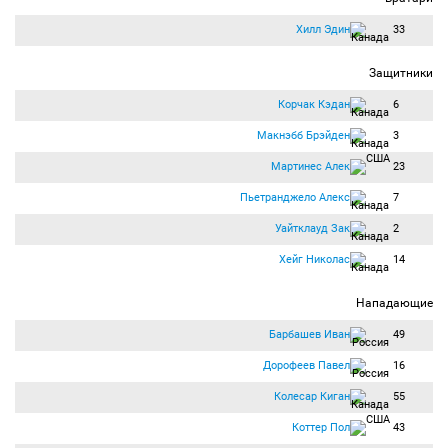
Хилл Эдин
33
Защитники
Корчак Кэдан
6
Макнэбб Брэйден
3
Мартинес Алек
23
Пьетранджело Алекс
7
Уайтклауд Зак
2
Хейг Николас
14
Нападающие
Барбашев Иван
49
Дорофеев Павел
16
Колесар Киган
55
Коттер Пол
43