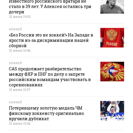
Известного российского вратаря не
стало в 39 лет. У Алексея остались три
дочери
31 июля 19:02
ХОККЕЙ
«Без России это не хоккей!» На Западе в
ярости из-за дискриминации нашей
сборной
31 июля 16:46
ХОККЕЙ
CAS продолжает разбирательство
между ФХР и IIHF по делу о запрете
российским командам участвовать в
соревнованиях
31 июля 15:57
ХОККЕЙ
Потерявшему золотую медаль ЧМ
финскому хоккеисту оригинально
вручили дубликат
31 июля 15:42