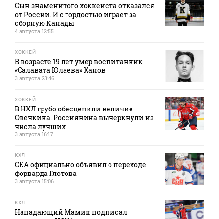
Сын знаменитого хоккеиста отказался
от России. И с гордостью играет за
сборную Канады
4 августа 12:55
ХОККЕЙ
В возрасте 19 лет умер воспитанник
«Салавата Юлаева» Ханов
3 августа 23:46
ХОККЕЙ
В НХЛ грубо обесценили величие
Овечкина. Россиянина вычеркнули из
числа лучших
3 августа 16:17
КХЛ
СКА официально объявил о переходе
форварда Глотова
3 августа 15:06
КХЛ
Нападающий Мамин подписал