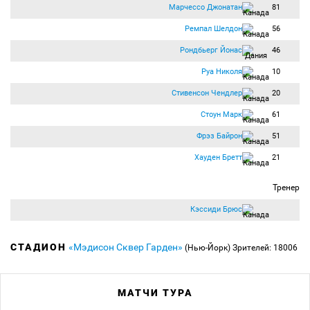
Марчессо Джонатан
81
Ремпал Шелдон
56
Рондбьерг Йонас
46
Руа Николя
10
Стивенсон Чендлер
20
Стоун Марк
61
Фрэз Байрон
51
Хауден Бретт
21
Тренер
Кэссиди Брюс
СТАДИОН
«Мэдисон Сквер Гарден»
(Нью-Йорк)
Зрителей: 18006
МАТЧИ ТУРА