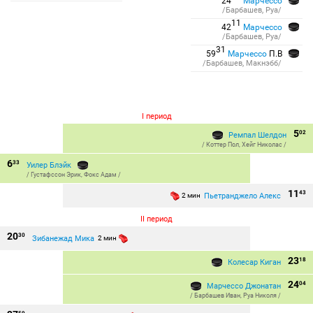
24
Марчессо
/Барбашев, Руа/
11
42
Марчессо
/Барбашев, Руа/
31
59
Марчессо
П.В
/Барбашев, Макнэбб/
I период
5
02
Ремпал Шелдон
/
Коттер Пол
,
Хейг Николас
/
6
33
Уилер Блэйк
/
Густафссон Эрик
,
Фокс Адам
/
11
43
Пьетранджело Алекс
2 мин
II период
20
30
Зибанежад Мика
2 мин
23
18
Колесар Киган
24
04
Марчессо Джонатан
/
Барбашев Иван
,
Руа Николя
/