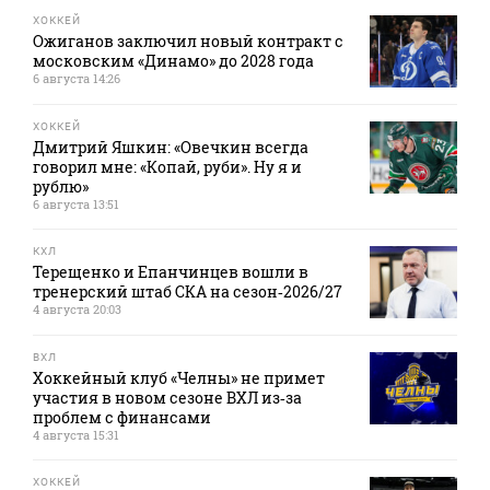
ХОККЕЙ
Ожиганов заключил новый контракт с
московским «Динамо» до 2028 года
6 августа 14:26
ХОККЕЙ
Дмитрий Яшкин: «Овечкин всегда
говорил мне: «Копай, руби». Ну я и
рублю»
6 августа 13:51
КХЛ
Терещенко и Епанчинцев вошли в
тренерский штаб СКА на сезон‑2026/27
4 августа 20:03
ВХЛ
Хоккейный клуб «Челны» не примет
участия в новом сезоне ВХЛ из‑за
проблем с финансами
4 августа 15:31
ХОККЕЙ