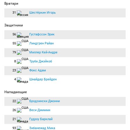
Вратари
31
Шестёркин Игорь
Защитники
56
Густафссон Эрик
55
Линдгрен Райан
79
Миллер Кей-Андре
8
Труба Джэйкоб
23
Фокс Адам
4
Шнайдер Брейден
Нападающие
22
Бродзински Джонни
26
Веси Джимми
21
Гудроу Барклай
93
Зибанежад Мика