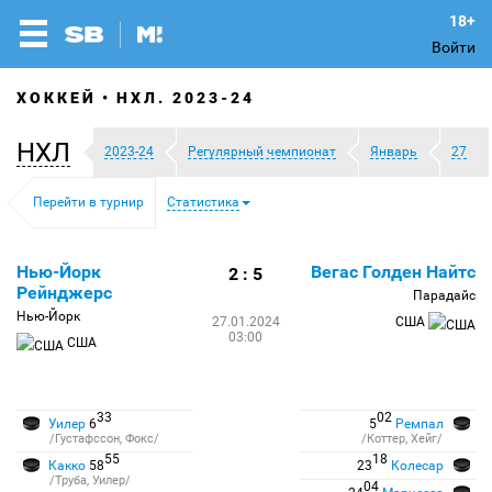
Войти
ХОККЕЙ
НХЛ. 2023-24
НХЛ
2023-24
Регулярный чемпионат
Январь
27
Перейти в турнир
Статистика
Нью-Йорк
Вегас Голден Найтс
2 : 5
Рейнджерс
Парадайс
Нью-Йорк
27.01.2024
США
03:00
США
33
02
Уилер
6
5
Ремпал
/Густафссон, Фокс/
/Коттер, Хейг/
55
18
Какко
58
23
Колесар
/Труба, Уилер/
04