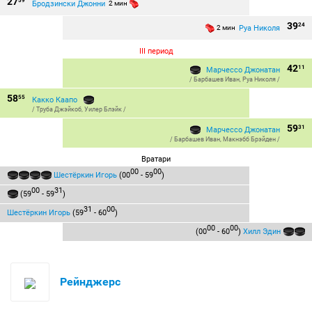
27
59
Бродзински Джонни
2 мин
39
24
Руа Николя
2 мин
III период
42
11
Марчессо Джонатан
/
Барбашев Иван
,
Руа Николя
/
58
55
Какко Каапо
/
Труба Джэйкоб
,
Уилер Блэйк
/
59
31
Марчессо Джонатан
/
Барбашев Иван
,
Макнэбб Брэйден
/
Вратари
00
00
Шестёркин Игорь
(00
- 59
)
00
31
(59
- 59
)
31
00
Шестёркин Игорь
(59
- 60
)
00
00
(00
- 60
)
Хилл Эдин
Рейнджерс