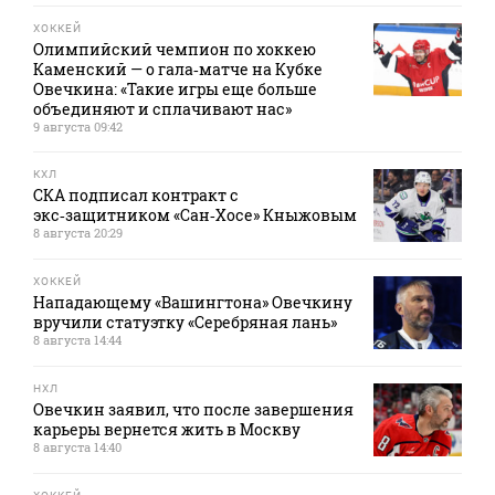
ХОККЕЙ
Олимпийский чемпион по хоккею
Каменский — о гала‑матче на Кубке
Овечкина: «Такие игры еще больше
объединяют и сплачивают нас»
9 августа 09:42
КХЛ
СКА подписал контракт с
экс‑защитником «Сан‑Хосе» Кныжовым
8 августа 20:29
ХОККЕЙ
Нападающему «Вашингтона» Овечкину
вручили статуэтку «Серебряная лань»
8 августа 14:44
НХЛ
Овечкин заявил, что после завершения
карьеры вернется жить в Москву
8 августа 14:40