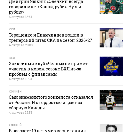
Дмитрий Яшкин: «Овечкин всегда
говорил мне: «Копай, руби». Ну я и
рублю»
6 августа 13:51
КХЛ
Терещенко и Епанчинцев вошли в
тренерский штаб СКА на сезон‑2026/27
4 августа 20:03
ВХЛ
Хоккейный клуб «Челны» не примет
участия в новом сезоне ВХЛ из‑за
проблем с финансами
4 августа 15:31
ХОККЕЙ
Сын знаменитого хоккеиста отказался
от России. И с гордостью играет за
сборную Канады
4 августа 12:55
ХОККЕЙ
В возрасте 19 лет умер воспитанник