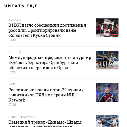
ЧИТАТЬ ЕЩЕ
ХОККЕЙ
В НХЛ нагло обесценили достижения
россиян. Проигнорировали даже
обладателя Кубка Стэнли
12:30
ХОККЕЙ
Международный предсезонный турнир
«Кубок губернатора Оренбургской
области» завершился в Орске
12:28
НХЛ
Россияне не вошли в топ‑20 лучших
защитников НХЛ по версии NHL
Network
07:26
АЛЬФА-БАНК РПЛ
Немецкий тренер «Динамо» Шварц: