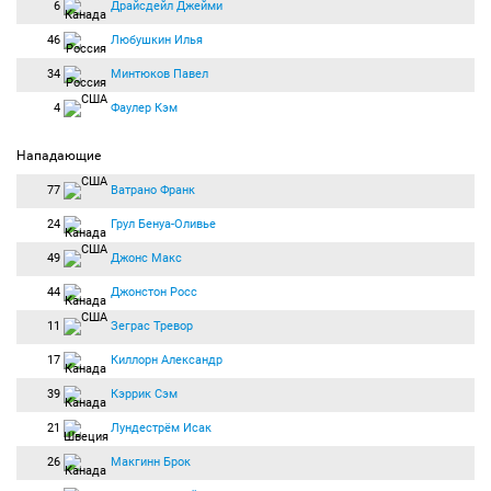
6
Драйсдейл Джейми
46
Любушкин Илья
34
Минтюков Павел
4
Фаулер Кэм
Нападающие
77
Ватрано Франк
24
Грул Бенуа-Оливье
49
Джонс Макс
44
Джонстон Росс
11
Зеграс Тревор
17
Киллорн Александр
39
Кэррик Сэм
21
Лундестрём Исак
26
Макгинн Брок