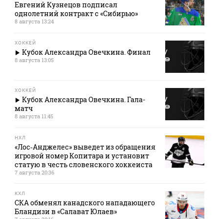
Евгений Кузнецов подписал
однолетний контракт с «Сибирью»
8 августа 13:24
ХОККЕЙ
Кубок Александра Овечкина. Финал
8 августа 13:05
ХОККЕЙ
Кубок Александра Овечкина. Гала-
матч
8 августа 11:45
НХЛ
«Лос‑Анджелес» выведет из обращения
игровой номер Копитара и установит
статую в честь словенского хоккеиста
7 августа 20:36
КХЛ
СКА обменял канадского нападающего
Бландизи в «Салават Юлаев»