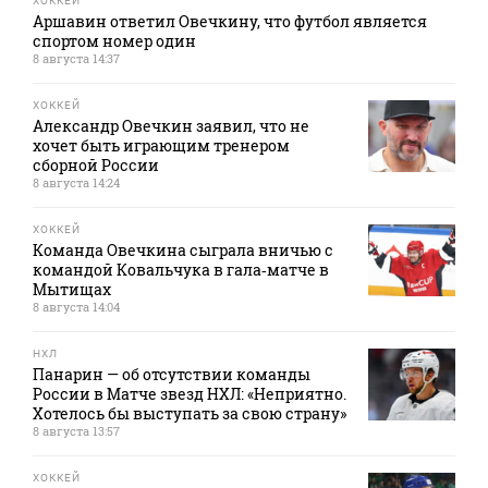
ХОККЕЙ
Аршавин ответил Овечкину, что футбол является
спортом номер один
8 августа 14:37
ХОККЕЙ
Александр Овечкин заявил, что не
хочет быть играющим тренером
сборной России
8 августа 14:24
ХОККЕЙ
Команда Овечкина сыграла вничью с
командой Ковальчука в гала‑матче в
Мытищах
8 августа 14:04
НХЛ
Панарин — об отсутствии команды
России в Матче звезд НХЛ: «Неприятно.
Хотелось бы выступать за свою страну»
8 августа 13:57
ХОККЕЙ