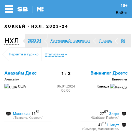
Войти
ХОККЕЙ
НХЛ. 2023-24
НХЛ
2023-24
Регулярный чемпионат
Январь
06
Перейти в турнир
Статистика
Анахайм Дакс
Виннипег Джетс
1 : 3
Анахайм
Виннипег
США
06.01.2024
Канада
06:00
51
57
Мактавиш
15
27
Элерс
/Ватрано, Киллорн/
/Шайфле, Пайонк/
57
41
Шмидт
/Самберг, Наместников/