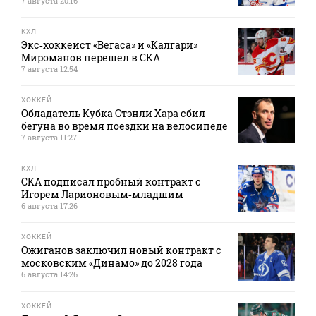
7 августа 20:16
КХЛ
Экс‑хоккеист «Вегаса» и «Калгари»
Мироманов перешел в СКА
7 августа 12:54
ХОККЕЙ
Обладатель Кубка Стэнли Хара сбил
бегуна во время поездки на велосипеде
7 августа 11:27
КХЛ
СКА подписал пробный контракт с
Игорем Ларионовым‑младшим
6 августа 17:26
ХОККЕЙ
Ожиганов заключил новый контракт с
московским «Динамо» до 2028 года
6 августа 14:26
ХОККЕЙ