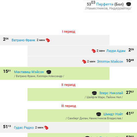
03
53
Перфетти
(Бол)
/Наместников, Нидеррайтер/
I период
2
26
Ватрано Франк
2 мин
2
26
Лаури Адам
2 мин
10
48
Эпплтон Мэйсон
2 мин
15
51
Мактавиш Мэйсон
/
Ватрано Франк
,
Киллорн Александр
/
II период
27
57
Элерс Николай
/
Шайфле Марк
,
Пайонк Нил
/
III период
41
57
Шмидт Нэйт
/
Самберг Дилан
,
Наместников Владислав
/
51
13
Гудас Радко
2 мин
03