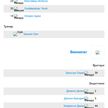
23
Мактавиш Мэйсон
33
Силфверберг Якоб
14
Хенрик Адам
Тренер
Кронин Грег
Виннипег
Вратари
Броссуа Лоран
39
Защитники
Демело Дилан
2
Диллон Бренден
5
Моррисcи Джош
44