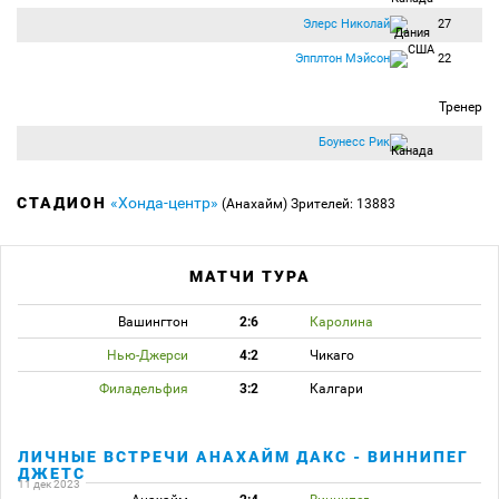
Элерс Николай
27
Эпплтон Мэйсон
22
Тренер
Боунесс Рик
СТАДИОН
«Хонда-центр»
(Анахайм)
Зрителей: 13883
МАТЧИ ТУРА
Вашингтон
2:6
Каролина
Нью-Джерси
4:2
Чикаго
Филадельфия
3:2
Калгари
ЛИЧНЫЕ ВСТРЕЧИ АНАХАЙМ ДАКС - ВИННИПЕГ
ДЖЕТС
11 дек 2023