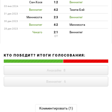
Сан-Хосе
1:2
Виннипег
03 янв 2024
Виннипег
4:2
Тампа-Бэй
31 дек 2023
Миннесота
2:3
Виннипег
30 дек 2023
Виннипег
4:2
Миннесота
28 дек 2023
Чикаго
2:1
Виннипег
ОТ
КТО ПОБЕДИТ? ИТОГИ ГОЛОСОВАНИЯ:
Анахайм
8
Виннипег
6
Комментировать (1)