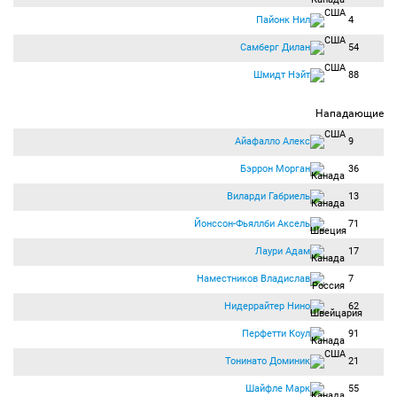
Пайонк Нил
4
Самберг Дилан
54
Шмидт Нэйт
88
Нападающие
Айафалло Алекс
9
Бэррон Морган
36
Виларди Габриель
13
Йонссон-Фьяллби Аксель
71
Лаури Адам
17
Наместников Владислав
7
Нидеррайтер Нино
62
Перфетти Коул
91
Тонинато Доминик
21
Шайфле Марк
55