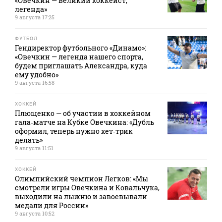
«Овечкин — великий хоккеист,
легенда»
9 августа 17:25
ФУТБОЛ
Гендиректор футбольного «Динамо»:
«Овечкин — легенда нашего спорта,
будем приглашать Александра, куда
ему удобно»
9 августа 16:58
ХОККЕЙ
Плющенко — об участии в хоккейном
гала‑матче на Кубке Овечкина: «Дубль
оформил, теперь нужно хет‑трик
делать»
9 августа 11:51
ХОККЕЙ
Олимпийский чемпион Легков: «Мы
смотрели игры Овечкина и Ковальчука,
выходили на лыжню и завоевывали
медали для России»
9 августа 10:52