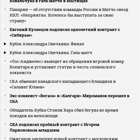
Ковальчука в гала‑матче в Мытищах
Панарин — об отсутствии команды России в Матче звезд
НХЛ: «Неприятно. Хотелось бы выступать за свою
страну»
Евгений Кузнецов подписал однолетний контракт с
«Сибирью»
Кубок Александра Овечкина. Финал
Кубок Александра Овечкина. Гала-матч
«Лос‑Анджелес» выведет из обращения игровой номер
Копитара и установит статую в честь словенского
хоккеиста
СКА обменял канадского нападающего Бландизи в
«Салават Юлаев»
Экс‑хоккеист «Вегаса» и «Калгари» Мироманов перешел в
СКА
Обладатель Кубка Стэнли Хара сбил бегуна во время
поездки на велосипеде
СКА подписал пробный контракт с Игорем
Ларионовым‑младшим
Ожиганов заключил новый контракт с московским