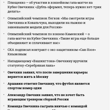
Плющенко — об участии в хоккейном гала‑матче на
Кубке Овечкина: «Дубль оформил, теперь нужно хет‑трик
делать»
Олимпийский чемпион Легков: «Мы смотрели игры
Овечкина и Ковальчука, выходили на лыжню и
завоевывали медали для России»
Олимпийский чемпион по хоккею Каменский — о
гала‑матче на Кубке Овечкина: «Такие игры еще больше
объединяют и сплачивают нас»
СКА подписал контракт с экс‑защитником «Сан‑Хосе»
Кныжовым
Нападающему «Вашингтона» Овечкину вручили
статуэтку «Серебряная лань»
Овечкин заявил, что после завершения карьеры
вернется жить в Москву
Аршавин ответил Овечкину, что футбол является
спортом номер один
Александр Овечкин заявил, что не хочет быть
играющим тренером сборной России
Команда Овечкина сыграла вничью с командой