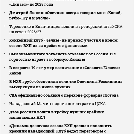
«Динамо» до 2028 года
Дмитрий Яшкин: «Овечкин всегда говорил мне: «Копай,
руби». Ну я и рублю»
Терещенко и Епанчинцев вошли в тренерский штаб СКА
на сезон‑2026/27
Хоккейный клуб «Челны» не примет участия в новом
сезоне ВХЛ из‑за проблем с финансами
Сын знаменитого хоккеиста отказался от России. И с
гордостью играет за сборную Канады
В возрасте 19 лет умер воспитанник «Салавата Юлаева»
Ханов
В НХЛ грубо обесценили величие Овечкина. Россиянина
вычеркнули из числа лучших
СКА официально объявил о переходе форварда Глотова
Нападающий Мамин подписал контракт с ЦСКА
Двое россиян вошли в тройку лучших крайних
нападающих НХЛ
«Динамо» до начала сезона КХЛ должен пополнить
крайний нападающий. Клуб ведет переговоры с