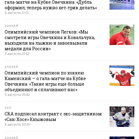
гала‑матче на Кубке Овечкина: «Дубль
оформил, теперь нужно хет‑трик делать»
9 августа 11:51
ХОККЕЙ
Олимпийский чемпион Легков: «Мы
смотрели игры Овечкина и Ковальчука,
выходили на лыжню и завоевывали
медали для России»
9 августа 10:52
ХОККЕЙ
Олимпийский чемпион по хоккею
Каменский — о гала‑матче на Кубке
Овечкина: «Такие игры еще больше
объединяют и сплачивают нас»
9 августа 09:42
КХЛ
СКА подписал контракт с экс‑защитником
«Сан‑Хосе» Кныжовым
8 августа 20:29
ХОККЕЙ