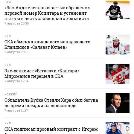
НХЛ
«Лос‑Анджелес» выведет из обращения
игровой номер Копитара и установит
статую в честь словенского хоккеиста
7 августа 20:36
КХЛ
СКА обменял канадского нападающего
Бландизи в «Салават Юлаев»
7 августа 20:16
КХЛ
Экс‑хоккеист «Вегаса» и «Калгари»
Мироманов перешел в СКА
7 августа 12:54
ХОККЕЙ
Обладатель Кубка Стэнли Хара сбил бегуна
во время поездки на велосипеде
7 августа 11:27
КХЛ
СКА подписал пробный контракт с Игорем