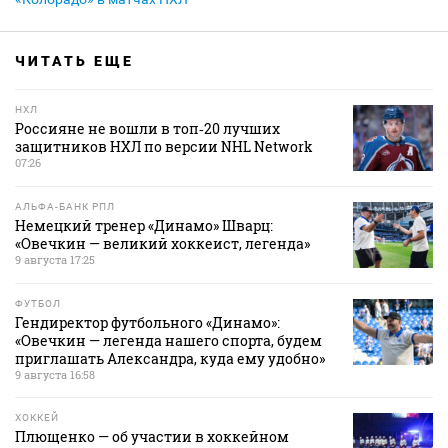
ЧИТАТЬ ЕЩЕ
НХЛ
Россияне не вошли в топ‑20 лучших
защитников НХЛ по версии NHL Network
07:26
АЛЬФА-БАНК РПЛ
Немецкий тренер «Динамо» Шварц:
«Овечкин — великий хоккеист, легенда»
9 августа 17:25
ФУТБОЛ
Гендиректор футбольного «Динамо»:
«Овечкин — легенда нашего спорта, будем
приглашать Александра, куда ему удобно»
9 августа 16:58
ХОККЕЙ
Плющенко — об участии в хоккейном