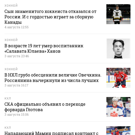
ХОККЕЙ
Сын знаменитого хоккеиста отказался от
России. И с гордостью играет за сборную
Канады
4 августа 12:55
ХОККЕЙ
В возрасте 19 лет умер воспитанник
«Салавата Юлаева» Ханов
3 августа 23:46
ХОККЕЙ
В НХЛ грубо обесценили величие Овечкина.
Россиянина вычеркнули из числа лучших
3 августа 16:17
КХЛ
СКА официально объявил о переходе
форварда Глотова
3 августа 15:06
КХЛ
Нападающий Мамин подписал контракт с