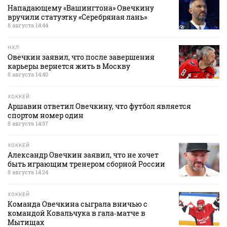
Нападающему «Вашингтона» Овечкину
вручили статуэтку «Серебряная лань»
8 августа 14:44
НХЛ
Овечкин заявил, что после завершения
карьеры вернется жить в Москву
8 августа 14:40
ХОККЕЙ
Аршавин ответил Овечкину, что футбол является
спортом номер один
8 августа 14:37
ХОККЕЙ
Александр Овечкин заявил, что не хочет
быть играющим тренером сборной России
8 августа 14:24
ХОККЕЙ
Команда Овечкина сыграла вничью с
командой Ковальчука в гала‑матче в
Мытищах