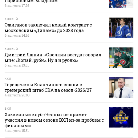
Ларионовым‑младшим
6 августа 17:26
ХОККЕЙ
Ожиганов заключил новый контракт с
московским «Динамо» до 2028 года
6 августа 14:26
ХОККЕЙ
Дмитрий Яшкин: «Овечкин всегда говорил
мне: «Копай, руби». Ну я и рублю»
6 августа 13:51
КХЛ
Терещенко и Епанчинцев вошли в
тренерский штаб СКА на сезон‑2026/27
4 августа 20:03
ВХЛ
Хоккейный клуб «Челны» не примет
участия в новом сезоне ВХЛ из‑за проблем с
финансами
4 августа 15:31