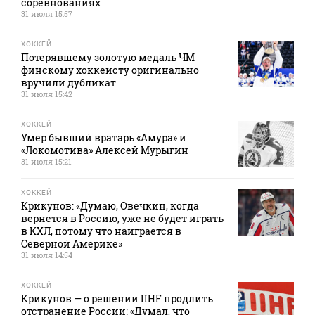
соревнованиях
31 июля 15:57
ХОККЕЙ
Потерявшему золотую медаль ЧМ
финскому хоккеисту оригинально
вручили дубликат
31 июля 15:42
ХОККЕЙ
Умер бывший вратарь «Амура» и
«Локомотива» Алексей Мурыгин
31 июля 15:21
ХОККЕЙ
Крикунов: «Думаю, Овечкин, когда
вернется в Россию, уже не будет играть
в КХЛ, потому что наиграется в
Северной Америке»
31 июля 14:54
ХОККЕЙ
Крикунов — о решении IIHF продлить
отстранение России: «Думал, что