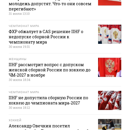
молодежь допустят. Что‑то они совсем
перегибают»
31 июля 13:10
ЧЕМПИОНАТ МИРА
ФХР обжалует в CAS решение IIHF о
недопуске сборной России к
чемпионату мира
30 июля 19:31
ЖЕНЩИНЫ
IIHF рассмотрит вопрос с допуском
женской сборной России по хоккею до
ЧМ‑2027 в ноябре
30 июля 18:34
ЧЕМПИОНАТ МИРА
IIHF не допустила сборную России по
хоккею до чемпионата мира‑2027
30 июля 18:12
ХОККЕЙ
Александр Овечкин посетил