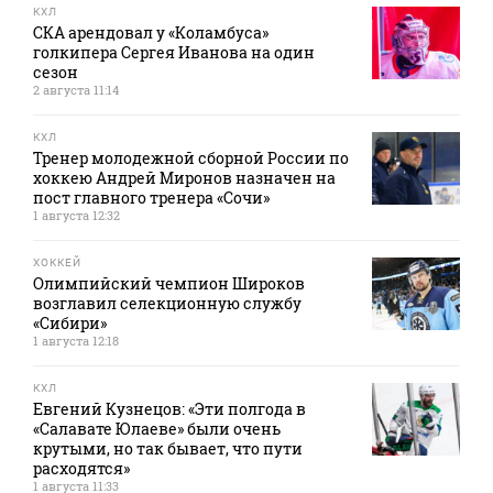
КХЛ
СКА арендовал у «Коламбуса»
голкипера Сергея Иванова на один
сезон
2 августа 11:14
КХЛ
Тренер молодежной сборной России по
хоккею Андрей Миронов назначен на
пост главного тренера «Сочи»
1 августа 12:32
ХОККЕЙ
Олимпийский чемпион Широков
возглавил селекционную службу
«Сибири»
1 августа 12:18
КХЛ
Евгений Кузнецов: «Эти полгода в
«Салавате Юлаеве» были очень
крутыми, но так бывает, что пути
расходятся»
1 августа 11:33