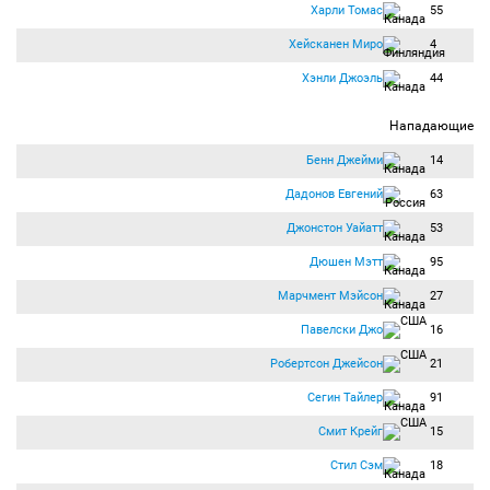
Харли Томас
55
Хейсканен Миро
4
Хэнли Джоэль
44
Нападающие
Бенн Джейми
14
Дадонов Евгений
63
Джонстон Уайатт
53
Дюшен Мэтт
95
Марчмент Мэйсон
27
Павелски Джо
16
Робертсон Джейсон
21
Сегин Тайлер
91
Смит Крейг
15
Стил Сэм
18