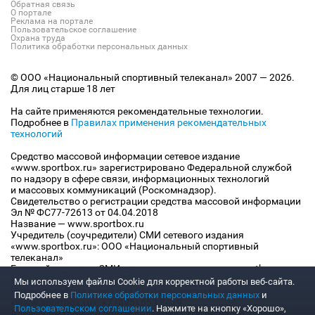
Обратная связь
О портале
Реклама на портале
Пользовательское соглашение
Охрана труда
Политика обработки персональных данных
© ООО «Национальный спортивный телеканал» 2007 — 2026.
Для лиц старше 18 лет
На сайте применяются рекомендательные технологии.
Подробнее в
Правилах применения рекомендательных
технологий
Средство массовой информации сетевое издание
«www.sportbox.ru» зарегистрировано Федеральной службой
по надзору в сфере связи, информационных технологий
и массовых коммуникаций (Роскомнадзор).
Свидетельство о регистрации средства массовой информации
Эл № ФС77-72613 от 04.04.2018
Название — www.sportbox.ru
Учредитель (соучредители) СМИ сетевого издания
«www.sportbox.ru»: ООО «Национальный спортивный
телеканал»
Главный редактор СМИ сетевого издания «www.sportbox.ru»:
Конов В.А.
Мы используем файлы Сookie для корректной работы веб-сайта.
Номер телефона редакции СМИ сетевого издания
Подробнее в
Политике обработки персональных данных
и
«www.sportbox.ru»: +7 (495) 653 8419
Пользовательском соглашении
. Нажмите на кнопку «Хорошо»,
Адрес электронной почты редакции СМИ сетевого издания