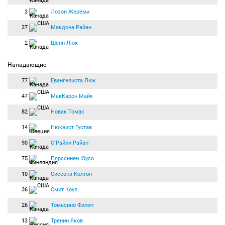
3
Лозон Жереми
27
Макдона Райан
2
Шенн Люк
Нападающие
77
Евангелиста Люк
47
МакКарон Майк
82
Новак Томас
14
Нюквист Густав
90
О'Райли Райан
75
Пярссинен Юусо
10
Сиссонз Колтон
36
Смит Коул
26
Томасино Филип
13
Тренин Яков