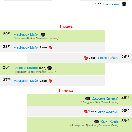
56
59
Хаканпяя
II период
20
23
МакКарон Майк
/
Макдона Райан
,
Томасино Филип
/
23
49
МакКарон Майк
2 мин
26
25
Сегин Тайлер
2 мин
26
33
Сиссонз Колтон
(Бол)
/
Нюквист Густав
,
О'Райли Райан
/
37
55
МакКарон Майк
2 мин
III период
48
22
Дадонов Евгений
/
Линделль Эса
,
Хинтц Роопе
/
50
37
Бенн Джейми
2 мин
59
47
Смит Крейг
/
Робертсон Джейсон
,
Павелски Джо
/