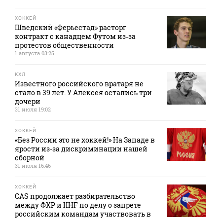
ХОККЕЙ
Шведский «Ферьестад» расторг
контракт с канадцем Футом из‑за
протестов общественности
1 августа 03:25
КХЛ
Известного российского вратаря не
стало в 39 лет. У Алексея остались три
дочери
31 июля 19:02
ХОККЕЙ
«Без России это не хоккей!» На Западе в
ярости из-за дискриминации нашей
сборной
31 июля 16:46
ХОККЕЙ
CAS продолжает разбирательство
между ФХР и IIHF по делу о запрете
российским командам участвовать в