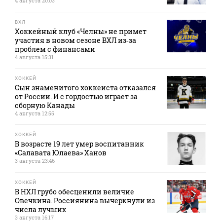
4 августа 20:03
ВХЛ
Хоккейный клуб «Челны» не примет
участия в новом сезоне ВХЛ из‑за
проблем с финансами
4 августа 15:31
ХОККЕЙ
Сын знаменитого хоккеиста отказался
от России. И с гордостью играет за
сборную Канады
4 августа 12:55
ХОККЕЙ
В возрасте 19 лет умер воспитанник
«Салавата Юлаева» Ханов
3 августа 23:46
ХОККЕЙ
В НХЛ грубо обесценили величие
Овечкина. Россиянина вычеркнули из
числа лучших
3 августа 16:17