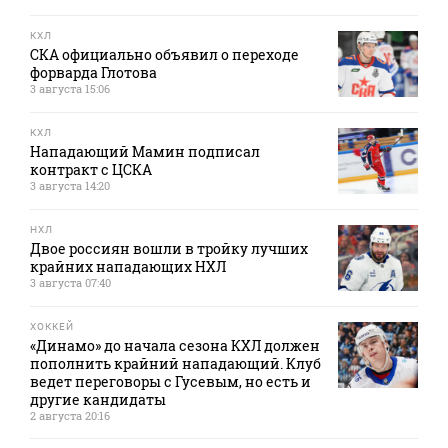
КХЛ
СКА официально объявил о переходе
форварда Глотова
3 августа 15:06
КХЛ
Нападающий Мамин подписал
контракт с ЦСКА
3 августа 14:20
НХЛ
Двое россиян вошли в тройку лучших
крайних нападающих НХЛ
3 августа 07:40
ХОККЕЙ
«Динамо» до начала сезона КХЛ должен
пополнить крайний нападающий. Клуб
ведет переговоры с Гусевым, но есть и
другие кандидаты
2 августа 20:16