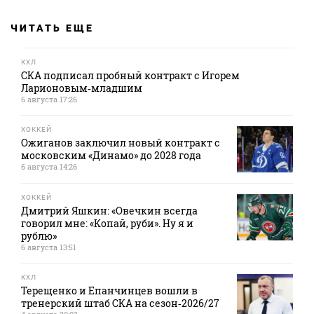
ЧИТАТЬ ЕЩЕ
КХЛ
СКА подписал пробный контракт с Игорем
Ларионовым‑младшим
6 августа 17:26
ХОККЕЙ
Ожиганов заключил новый контракт с
московским «Динамо» до 2028 года
6 августа 14:26
ХОККЕЙ
Дмитрий Яшкин: «Овечкин всегда
говорил мне: «Копай, руби». Ну я и
рублю»
6 августа 13:51
КХЛ
Терещенко и Епанчинцев вошли в
тренерский штаб СКА на сезон‑2026/27