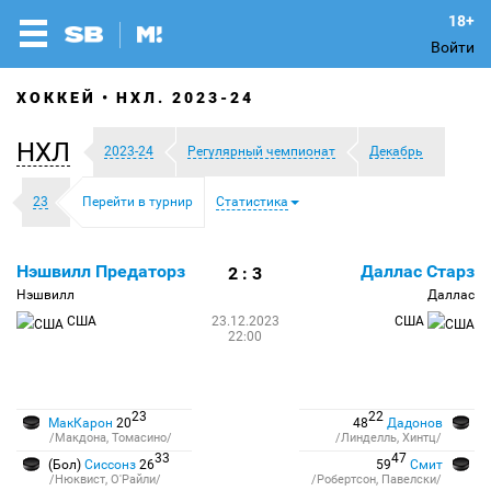
Войти
ХОККЕЙ
НХЛ. 2023-24
НХЛ
2023-24
Регулярный чемпионат
Декабрь
23
Перейти в турнир
Статистика
Нэшвилл Предаторз
Даллас Старз
2 : 3
Нэшвилл
Даллас
США
23.12.2023
США
22:00
23
22
МакКарон
20
48
Дадонов
/Макдона, Томасино/
/Линделль, Хинтц/
33
47
(Бол)
Сиссонз
26
59
Смит
/Нюквист, О'Райли/
/Робертсон, Павелски/