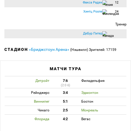
Факса Радек
12
Хинтц Роопе
24
Тренер
ДеБур Питер
СТАДИОН
«Бриджстоун Арена»
(Нэшвилл)
Зрителей: 17159
МАТЧИ ТУРА
Детройт
7:6
Филадельфия
(2:0 б)
Рейнджерс
3:4
Эдмонтон
Виннипег
5:1
Бостон
Чикаго
2:5
Монреаль
Флорида
4:2
Вегас