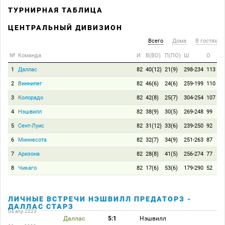
ТУРНИРНАЯ ТАБЛИЦА
ЦЕНТРАЛЬНЫЙ ДИВИЗИОН
Всего
Дома
В гостях
№
Команда
И
В(ВО)
П(ПО)
Ш
О
1
Даллас
82
40(12)
21(9)
298-234
113
2
Виннипег
82
46(6)
24(6)
259-199
110
3
Колорадо
82
42(8)
25(7)
304-254
107
4
Нэшвилл
82
38(9)
30(5)
269-248
99
5
Сент-Луис
82
31(12)
33(6)
239-250
92
6
Миннесота
82
32(7)
34(9)
251-263
87
7
Аризона
82
28(8)
41(5)
256-274
77
8
Чикаго
82
17(6)
53(6)
179-290
52
ЛИЧНЫЕ ВСТРЕЧИ НЭШВИЛЛ ПРЕДАТОРЗ -
ДАЛЛАС СТАРЗ
04 апр 2023
Даллас
5:1
Нэшвилл