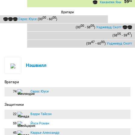
59
56
Хаканпяя Яни
Вратари
00
00
Сарос Юусе
(00
- 60
)
00
05
(00
- 58
)
Уэджевуд Скотт
05
47
(58
- 59
)
47
00
(59
- 60
)
Уэджевуд Скотт
Нэшвилл
Вратари
74
Сарос Юусе
Защитники
22
Бэрри Тайсон
59
Йоси Роман
45
Каррье Александр