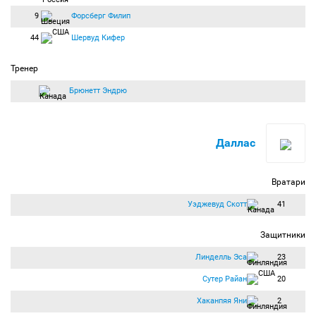
9
Форсберг Филип
44
Шервуд Кифер
Тренер
Брюнетт Эндрю
Даллас
Вратари
Уэджевуд Скотт
41
Защитники
Линделль Эса
23
Сутер Райан
20
Хаканпяя Яни
2