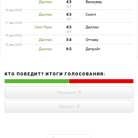
Даллас
4:3
Ванкувер
ОТ
19 дек 2023
Даллас
4:3
Сиэтл
ОТ
17 дек 2023
Сент-Луис
4:3
Даллас
ОТ
16 дек 2023
Даллас
5:4
Оттава
12 дек 2023
Даллас
6:3
Детройт
КТО ПОБЕДИТ? ИТОГИ ГОЛОСОВАНИЯ:
Нэшвилл
8
Даллас
8