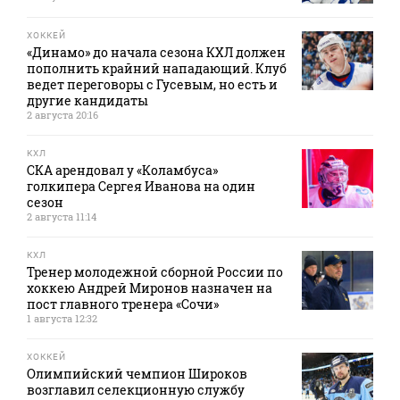
ХОККЕЙ
«Динамо» до начала сезона КХЛ должен
пополнить крайний нападающий. Клуб
ведет переговоры с Гусевым, но есть и
другие кандидаты
2 августа 20:16
КХЛ
СКА арендовал у «Коламбуса»
голкипера Сергея Иванова на один
сезон
2 августа 11:14
КХЛ
Тренер молодежной сборной России по
хоккею Андрей Миронов назначен на
пост главного тренера «Сочи»
1 августа 12:32
ХОККЕЙ
Олимпийский чемпион Широков
возглавил селекционную службу