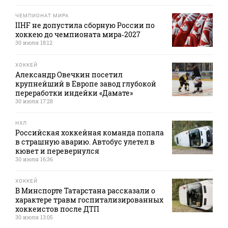
ЧЕМПИОНАТ МИРА
IIHF не допустила сборную России по
хоккею до чемпионата мира‑2027
30 июля 18:12
ХОККЕЙ
Александр Овечкин посетил
крупнейший в Европе завод глубокой
переработки индейки «Дамате»
30 июля 17:28
НХЛ
Российская хоккейная команда попала
в страшную аварию. Автобус улетел в
кювет и перевернулся
30 июля 16:36
ХОККЕЙ
В Минспорте Татарстана рассказали о
характере травм госпитализированных
хоккеистов после ДТП
30 июля 13:05