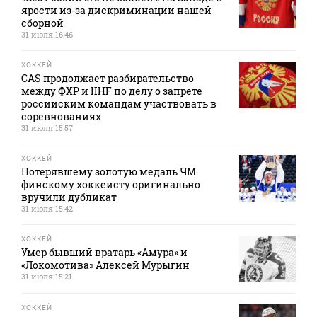
ярости из-за дискриминации нашей
сборной
31 июля 16:46
ХОККЕЙ
CAS продолжает разбирательство
между ФХР и IIHF по делу о запрете
российским командам участвовать в
соревнованиях
31 июля 15:57
ХОККЕЙ
Потерявшему золотую медаль ЧМ
финскому хоккеисту оригинально
вручили дубликат
31 июля 15:42
ХОККЕЙ
Умер бывший вратарь «Амура» и
«Локомотива» Алексей Мурыгин
31 июля 15:21
ХОККЕЙ