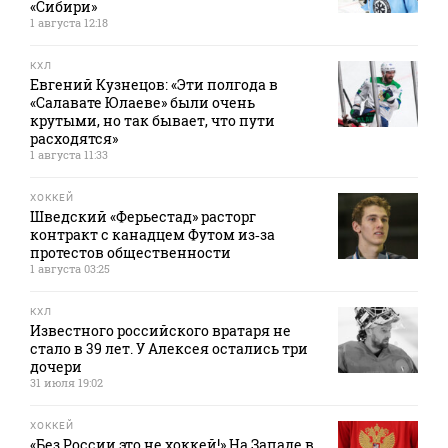
«Сибири»
1 августа 12:18
КХЛ
Евгений Кузнецов: «Эти полгода в
«Салавате Юлаеве» были очень
крутыми, но так бывает, что пути
расходятся»
1 августа 11:33
ХОККЕЙ
Шведский «Ферьестад» расторг
контракт с канадцем Футом из‑за
протестов общественности
1 августа 03:25
КХЛ
Известного российского вратаря не
стало в 39 лет. У Алексея остались три
дочери
31 июля 19:02
ХОККЕЙ
«Без России это не хоккей!» На Западе в