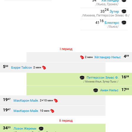
34
Хёгландер
/Хьюз, Гронек/
24
35
Зутер
/Михеев, Петтерссон Элиас Ф./
16
41
Блюгерс
/Хьюз/
I период
4
09
Хёгландер Нильс
2 мин
5
50
Бэрри Тайсон
2 мин
16
38
Петтерссон Элиас Ф.
/
Михеев Илья
,
Зутер Пьюс
/
17
09
Аман Нильс
19
47
МакКарон Майк
2+10 мин
19
47
МакКарон Майк
10 мин
II период
34
23
Лозон Жереми