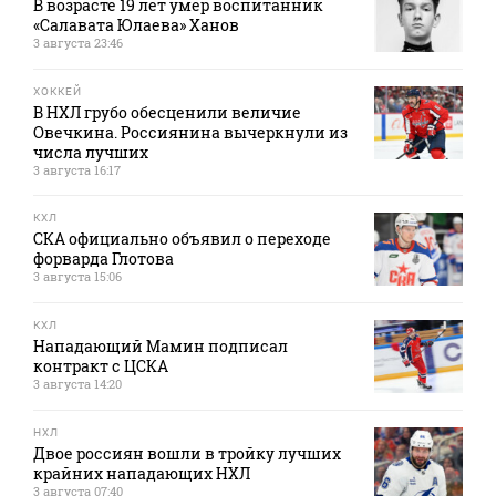
В возрасте 19 лет умер воспитанник
«Салавата Юлаева» Ханов
3 августа 23:46
ХОККЕЙ
В НХЛ грубо обесценили величие
Овечкина. Россиянина вычеркнули из
числа лучших
3 августа 16:17
КХЛ
СКА официально объявил о переходе
форварда Глотова
3 августа 15:06
КХЛ
Нападающий Мамин подписал
контракт с ЦСКА
3 августа 14:20
НХЛ
Двое россиян вошли в тройку лучших
крайних нападающих НХЛ
3 августа 07:40