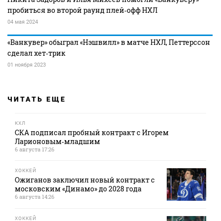
пробиться во второй раунд плей‑офф НХЛ
04 мая 2024
«Ванкувер» обыграл «Нэшвилл» в матче НХЛ, Петтерссон
сделал хет‑трик
01 ноября 2023
ЧИТАТЬ ЕЩЕ
КХЛ
СКА подписал пробный контракт с Игорем
Ларионовым‑младшим
6 августа 17:26
ХОККЕЙ
Ожиганов заключил новый контракт с
московским «Динамо» до 2028 года
6 августа 14:26
ХОККЕЙ