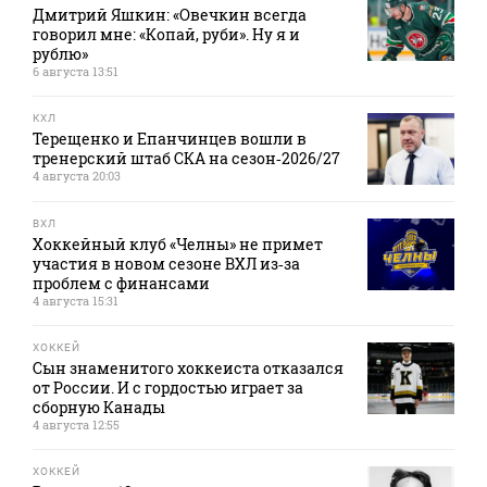
Дмитрий Яшкин: «Овечкин всегда
говорил мне: «Копай, руби». Ну я и
рублю»
6 августа 13:51
КХЛ
Терещенко и Епанчинцев вошли в
тренерский штаб СКА на сезон‑2026/27
4 августа 20:03
ВХЛ
Хоккейный клуб «Челны» не примет
участия в новом сезоне ВХЛ из‑за
проблем с финансами
4 августа 15:31
ХОККЕЙ
Сын знаменитого хоккеиста отказался
от России. И с гордостью играет за
сборную Канады
4 августа 12:55
ХОККЕЙ