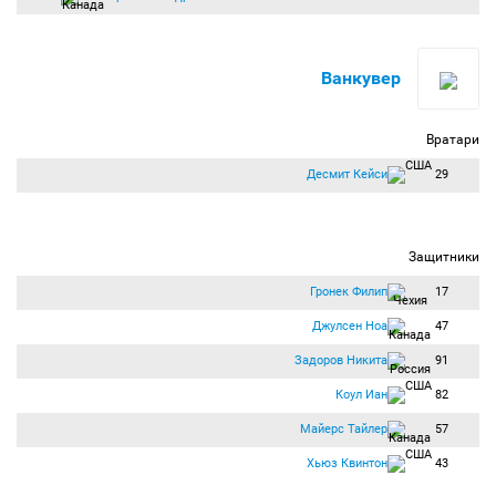
Ванкувер
Вратари
Десмит Кейси
29
Защитники
Гронек Филип
17
Джулсен Ноа
47
Задоров Никита
91
Коул Иан
82
Майерс Тайлер
57
Хьюз Квинтон
43