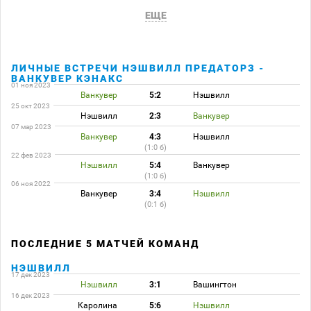
ЕЩЕ
ЛИЧНЫЕ ВСТРЕЧИ НЭШВИЛЛ ПРЕДАТОРЗ -
ВАНКУВЕР КЭНАКС
01 ноя 2023
Ванкувер
5:2
Нэшвилл
25 окт 2023
Нэшвилл
2:3
Ванкувер
07 мар 2023
Ванкувер
4:3
Нэшвилл
(1:0 б)
22 фев 2023
Нэшвилл
5:4
Ванкувер
(1:0 б)
06 ноя 2022
Ванкувер
3:4
Нэшвилл
(0:1 б)
ПОСЛЕДНИЕ 5 МАТЧЕЙ КОМАНД
НЭШВИЛЛ
17 дек 2023
Нэшвилл
3:1
Вашингтон
16 дек 2023
Каролина
5:6
Нэшвилл