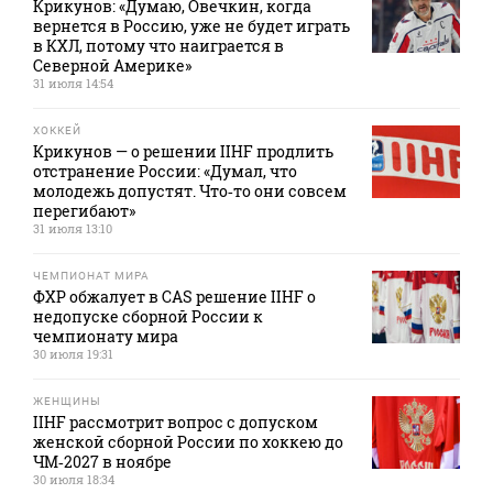
Крикунов: «Думаю, Овечкин, когда
вернется в Россию, уже не будет играть
в КХЛ, потому что наиграется в
Северной Америке»
31 июля 14:54
ХОККЕЙ
Крикунов — о решении IIHF продлить
отстранение России: «Думал, что
молодежь допустят. Что‑то они совсем
перегибают»
31 июля 13:10
ЧЕМПИОНАТ МИРА
ФХР обжалует в CAS решение IIHF о
недопуске сборной России к
чемпионату мира
30 июля 19:31
ЖЕНЩИНЫ
IIHF рассмотрит вопрос с допуском
женской сборной России по хоккею до
ЧМ‑2027 в ноябре
30 июля 18:34