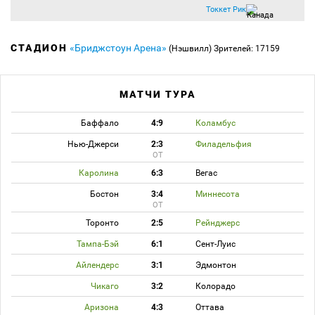
Токкет Рик
СТАДИОН
«Бриджстоун Арена»
(Нэшвилл)
Зрителей: 17159
МАТЧИ ТУРА
Баффало
4:9
Коламбус
Нью-Джерси
2:3
Филадельфия
ОТ
Каролина
6:3
Вегас
Бостон
3:4
Миннесота
ОТ
Торонто
2:5
Рейнджерс
Тампа-Бэй
6:1
Сент-Луис
Айлендерс
3:1
Эдмонтон
Чикаго
3:2
Колорадо
Аризона
4:3
Оттава