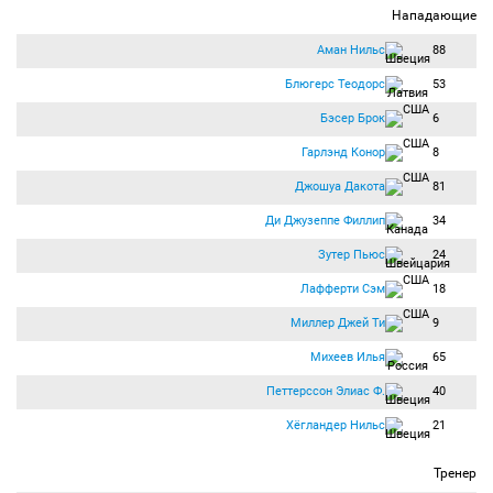
Нападающие
Аман Нильс
88
Блюгерс Теодорс
53
Бэсер Брок
6
Гарлэнд Конор
8
Джошуа Дакота
81
Ди Джузеппе Филлип
34
Зутер Пьюс
24
Лафферти Сэм
18
Миллер Джей Ти
9
Михеев Илья
65
Петтерссон Элиас Ф.
40
Хёгландер Нильс
21
Тренер