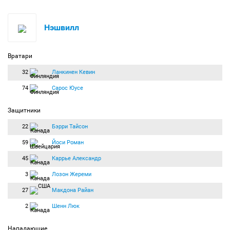
Нэшвилл
Вратари
32
Ланкинен Кевин
74
Сарос Юусе
Защитники
22
Бэрри Тайсон
59
Йоси Роман
45
Каррье Александр
3
Лозон Жереми
27
Макдона Райан
2
Шенн Люк
Нападающие