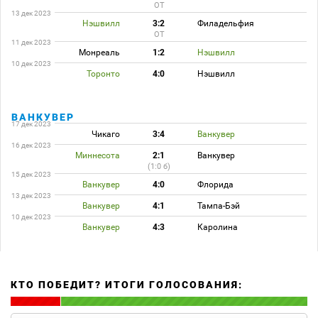
ОТ
13 дек 2023
Нэшвилл
3:2
Филадельфия
ОТ
11 дек 2023
Монреаль
1:2
Нэшвилл
10 дек 2023
Торонто
4:0
Нэшвилл
ВАНКУВЕР
17 дек 2023
Чикаго
3:4
Ванкувер
16 дек 2023
Миннесота
2:1
Ванкувер
(1:0 б)
15 дек 2023
Ванкувер
4:0
Флорида
13 дек 2023
Ванкувер
4:1
Тампа-Бэй
10 дек 2023
Ванкувер
4:3
Каролина
КТО ПОБЕДИТ? ИТОГИ ГОЛОСОВАНИЯ: