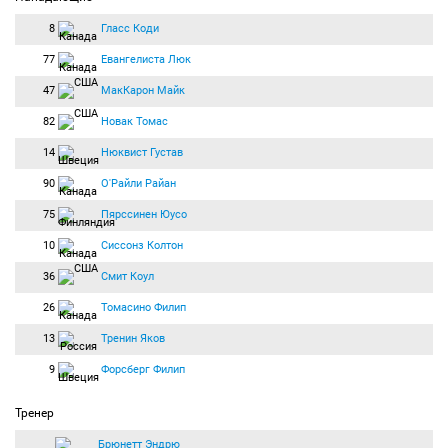
8
Гласс Коди
77
Евангелиста Люк
47
МакКарон Майк
82
Новак Томас
14
Нюквист Густав
90
О'Райли Райан
75
Пярссинен Юусо
10
Сиссонз Колтон
36
Смит Коул
26
Томасино Филип
13
Тренин Яков
9
Форсберг Филип
Тренер
Брюнетт Эндрю