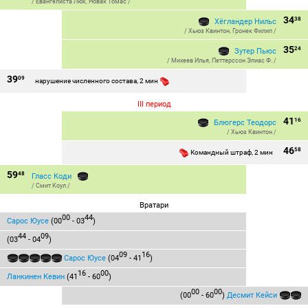
/
Евангелиста Люк
,
Новак Томас
/
34
38
Хёгландер Нильс
/
Хьюз Квинтон
,
Гронек Филип
/
35
24
Зутер Пьюс
/
Михеев Илья
,
Петтерссон Элиас Ф.
/
39
09
нарушение численного состава, 2 мин
III период
41
16
Блюгерс Теодорс
/
Хьюз Квинтон
/
46
58
Командный штраф, 2 мин
59
48
Гласс Коди
/
Смит Коул
/
Вратари
00
44
Сарос Юусе
(00
- 03
)
44
09
(03
- 04
)
09
16
Сарос Юусе
(04
- 41
)
16
00
Ланкинен Кевин
(41
- 60
)
00
00
(00
- 60
)
Десмит Кейси