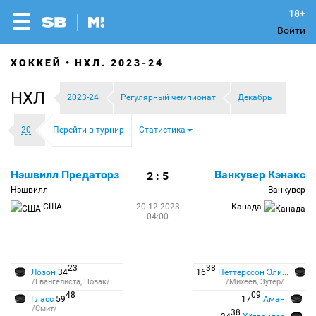
Войти
ХОККЕЙ
НХЛ. 2023-24
НХЛ
2023-24
Регулярный чемпионат
Декабрь
20
Перейти в турнир
Статистика
Нэшвилл Предаторз
Ванкувер Кэнакс
2 : 5
Нэшвилл
Ванкувер
США
20.12.2023
Канада
04:00
23
38
Лозон
34
16
Петтерссон Элиас Ф.
/Евангелиста, Новак/
/Михеев, Зутер/
48
09
Гласс
59
17
Аман
/Смит/
38