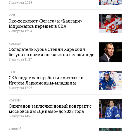
7 августа 20:16
КХЛ
Экс‑хоккеист «Вегаса» и «Калгари»
Мироманов перешел в СКА
7 августа 12:54
ХОККЕЙ
Обладатель Кубка Стэнли Хара сбил
бегуна во время поездки на велосипеде
7 августа 11:27
КХЛ
СКА подписал пробный контракт с
Игорем Ларионовым‑младшим
6 августа 17:26
ХОККЕЙ
Ожиганов заключил новый контракт с
московским «Динамо» до 2028 года
6 августа 14:26
ХОККЕЙ