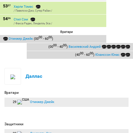
53
27
Харли Томас
/
Павелски Джо
,
Сутер Райан
/
54
26
Стил Сэм
/
Факса Радек
,
Линделль Эса
/
Вратари
00
00
Отинжер Джейк
(00
- 60
)
00
00
(00
- 40
)
Василевский Андрей
00
00
(40
- 60
)
Юханссон Юнас
Даллас
Вратари
29
Отинжер Джейк
Защитники