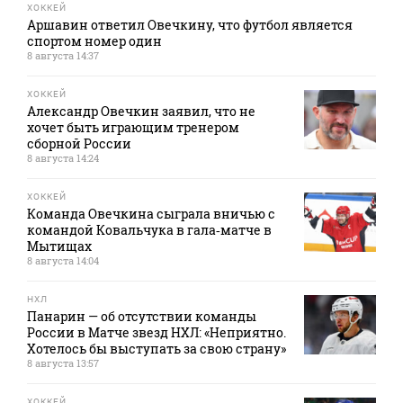
ХОККЕЙ
Аршавин ответил Овечкину, что футбол является
спортом номер один
8 августа 14:37
ХОККЕЙ
Александр Овечкин заявил, что не
хочет быть играющим тренером
сборной России
8 августа 14:24
ХОККЕЙ
Команда Овечкина сыграла вничью с
командой Ковальчука в гала‑матче в
Мытищах
8 августа 14:04
НХЛ
Панарин — об отсутствии команды
России в Матче звезд НХЛ: «Неприятно.
Хотелось бы выступать за свою страну»
8 августа 13:57
ХОККЕЙ