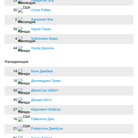
23
Линделль Эса
20
Сутер Райан
2
Хаканпяя Яни
55
Харли Томас
4
Хейсканен Миро
44
Хэнли Джоэль
Нападающие
14
Бенн Джейми
10
Делландреа Тилан
53
Джонстон Уайатт
95
Дюшен Мэтт
27
Марчмент Мэйсон
16
Павелски Джо
21
Робертсон Джейсон