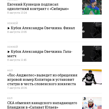
Евгений Кузнецов подписал
однолетний контракт с «Сибирью»
8 августа 13:24
ХОККЕЙ
Кубок Александра Овечкина. Финал
8 августа 13:05
ХОККЕЙ
Кубок Александра Овечкина. Гала-
матч
8 августа 11:45
НХЛ
«Лос‑Анджелес» выведет из обращения
игровой номер Копитара и установит
статую в честь словенского хоккеиста
7 августа 20:36
КХЛ
СКА обменял канадского нападающего
Бландизи в «Салават Юлаев»