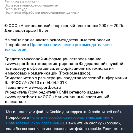
Реклама на портале
Пользовательское соглашение
Охрана труда
Политика обработки персональных данных
© ООО «Национальный спортивный телеканал» 2007 — 2026.
Для лиц старше 18 лет
На сайте применяются рекомендательные технологии.
Подробнее в
Правилах применения рекомендательных
технологий
Средство массовой информации сетевое издание
«www.sportbox.ru» зарегистрировано Федеральной службой
по надзору в сфере связи, информационных технологий
и массовых коммуникаций (Роскомнадзор).
Свидетельство о регистрации средства массовой информации
Эл № ФС77-72613 от 04.04.2018
Название — www.sportbox.ru
Учредитель (соучредители) СМИ сетевого издания
«www.sportbox.ru»: ООО «Национальный спортивный
телеканал»
Главный редактор СМИ сетевого издания «www.sportbox.ru»:
Конов В.А.
Мы используем файлы Сookie для корректной работы веб-сайта.
Номер телефона редакции СМИ сетевого издания
Подробнее в
Политике обработки персональных данных
и
«www.sportbox.ru»: +7 (495) 653 8419
Пользовательском соглашении
. Нажмите на кнопку «Хорошо»,
Адрес электронной почты редакции СМИ сетевого издания
если Вы согласны на использование файлов cookie. Если нет, то
«www.sportbox.ru»: editor@sportbox.ru