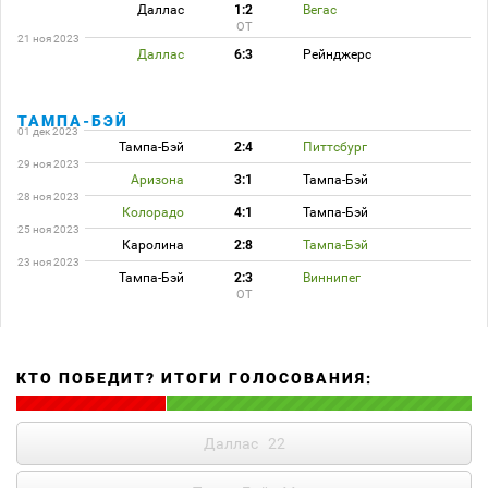
Даллас
1:2
Вегас
ОТ
21 ноя 2023
Даллас
6:3
Рейнджерс
ТАМПА-БЭЙ
01 дек 2023
Тампа-Бэй
2:4
Питтсбург
29 ноя 2023
Аризона
3:1
Тампа-Бэй
28 ноя 2023
Колорадо
4:1
Тампа-Бэй
25 ноя 2023
Каролина
2:8
Тампа-Бэй
23 ноя 2023
Тампа-Бэй
2:3
Виннипег
ОТ
КТО ПОБЕДИТ? ИТОГИ ГОЛОСОВАНИЯ:
Даллас
22