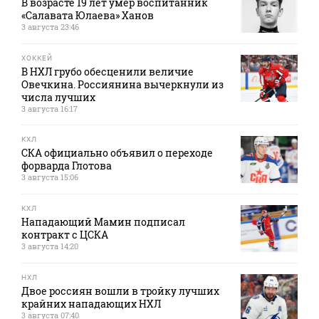
В возрасте 19 лет умер воспитанник
«Салавата Юлаева» Ханов
3 августа 23:46
ХОККЕЙ
В НХЛ грубо обесценили величие
Овечкина. Россиянина вычеркнули из
числа лучших
3 августа 16:17
КХЛ
СКА официально объявил о переходе
форварда Глотова
3 августа 15:06
КХЛ
Нападающий Мамин подписал
контракт с ЦСКА
3 августа 14:20
НХЛ
Двое россиян вошли в тройку лучших
крайних нападающих НХЛ
3 августа 07:40