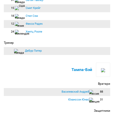
91
Сегин Тайлер
15
Смит Крейг
18
Стил Сэм
12
Факса Радек
24
Хинтц Роопе
Тренер
ДеБур Питер
Тампа-Бэй
Вратари
Василевский Андрей
88
Юханссон Юнас
31
Защитники