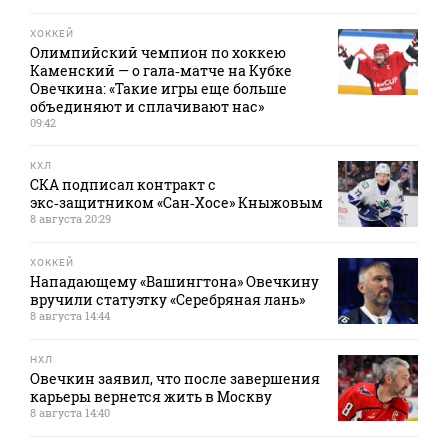
ХОККЕЙ
Олимпийский чемпион по хоккею
Каменский — о гала‑матче на Кубке
Овечкина: «Такие игры еще больше
объединяют и сплачивают нас»
09:42
КХЛ
СКА подписал контракт с
экс‑защитником «Сан‑Хосе» Кныжовым
8 августа 20:29
ХОККЕЙ
Нападающему «Вашингтона» Овечкину
вручили статуэтку «Серебряная лань»
8 августа 14:44
НХЛ
Овечкин заявил, что после завершения
карьеры вернется жить в Москву
8 августа 14:40