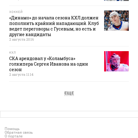
ХОККЕЙ
«Динамо» до начала сезона КХЛ должен
пополнить крайний нападающий. Клуб
ведет переговоры с Гусевым, но есть и
другие кандидаты
2 августа 20:16
КХЛ
СКА арендовал у «Коламбуса»
голкипера Сергея Иванова на один
сезон
2 августа 11:14
ЕЩЕ
Помощь
Обратная связь
О портале