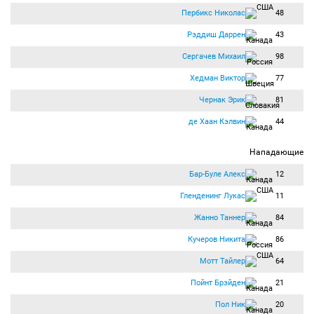
Пербикс Николас
48
Рэддиш Даррен
43
Сергачев Михаил
98
Хедман Виктор
77
Чернак Эрик
81
де Хаан Кэлвин
44
Нападающие
Бар-Буле Алекс
12
Гленденинг Лукас
11
Жанно Таннер
84
Кучеров Никита
86
Мотт Тайлер
64
Пойнт Брэйден
21
Пол Ник
20