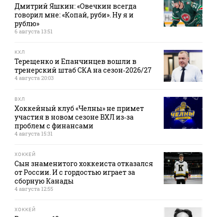
Дмитрий Яшкин: «Овечкин всегда
говорил мне: «Копай, руби». Ну я и
рублю»
6 августа 13:51
КХЛ
Терещенко и Епанчинцев вошли в
тренерский штаб СКА на сезон‑2026/27
4 августа 20:03
ВХЛ
Хоккейный клуб «Челны» не примет
участия в новом сезоне ВХЛ из‑за
проблем с финансами
4 августа 15:31
ХОККЕЙ
Сын знаменитого хоккеиста отказался
от России. И с гордостью играет за
сборную Канады
4 августа 12:55
ХОККЕЙ