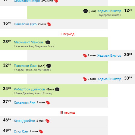
Хейсканен Миро
2+2 мин
12
25
Хедман Виктор
(Бол)
/
Кучеров Никита
/
16
46
Павелски Джо
2 мин
II период
23
42
Марчмент Мэйсон
/
Хаканпяя Яни
,
Линделль Эса
/
30
33
Хедман Виктор
2 мин
32
25
Павелски Джо
(Бол)
/
Харли Томас
,
Хинтц Роопе
/
33
08
Хедман Виктор
2 мин
34
23
Робертсон Джейсон
(Бол)
/
Бенн Джейми
,
Хинтц Роопе
/
37
39
Хаканпяя Яни
2 мин
III период
46
29
Бенн Джейми
2 мин
49
59
Стил Сэм
2 мин