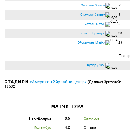
Сирелли Энтони
71
Стэмкос Стивен
91
Уотсон Остин
51
Хейгел Брэндон
38
Эйссимонт Майкл
23
Тренер
Купер Джон
СТАДИОН
«Американ Эйрлайнс-центр»
(Даллас)
Зрителей:
18532
МАТЧИ ТУРА
Нью-Джерси
3:6
Сан-Хосе
Коламбус
4:2
Оттава