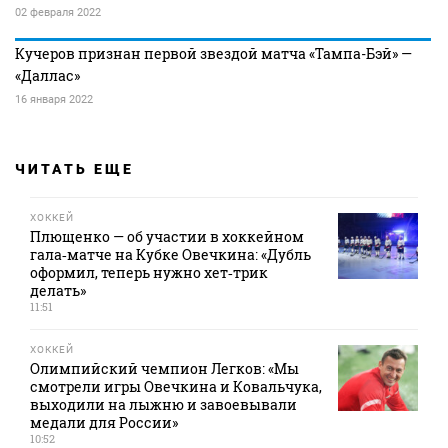
02 февраля 2022
Кучеров признан первой звездой матча «Тампа-Бэй» —
«Даллас»
16 января 2022
ЧИТАТЬ ЕЩЕ
ХОККЕЙ
Плющенко — об участии в хоккейном
гала‑матче на Кубке Овечкина: «Дубль
оформил, теперь нужно хет‑трик
делать»
11:51
ХОККЕЙ
Олимпийский чемпион Легков: «Мы
смотрели игры Овечкина и Ковальчука,
выходили на лыжню и завоевывали
медали для России»
10:52