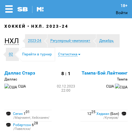
Войти
ХОККЕЙ
НХЛ. 2023-24
НХЛ
2023-24
Регулярный чемпионат
Декабрь
02
Перейти в турнир
Статистика
Даллас Старз
Тампа-Бэй Лайтнинг
8 : 1
Даллас
Тампа
США
02.12.2023
США
22:00
01
25
Сегин
1
12
Хедман
(Бол)
/Марчмент, Хейсканен/
/Кучеров/
28
Робертсон
6
/Павелски/