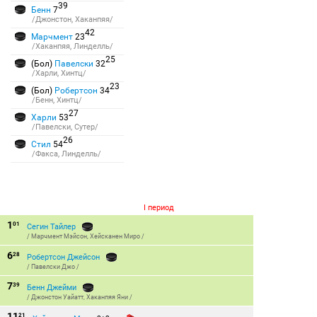
39
Бенн
7
/Джонстон, Хаканпяя/
42
Марчмент
23
/Хаканпяя, Линделль/
25
(Бол)
Павелски
32
/Харли, Хинтц/
23
(Бол)
Робертсон
34
/Бенн, Хинтц/
27
Харли
53
/Павелски, Сутер/
26
Стил
54
/Факса, Линделль/
I период
1
01
Сегин Тайлер
/
Марчмент Мэйсон
,
Хейсканен Миро
/
6
28
Робертсон Джейсон
/
Павелски Джо
/
7
39
Бенн Джейми
/
Джонстон Уайатт
,
Хаканпяя Яни
/
11
21