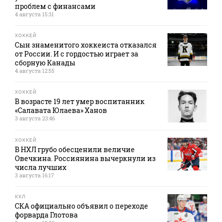
проблем с финансами
4 августа 15:31
ХОККЕЙ
Сын знаменитого хоккеиста отказался
от России. И с гордостью играет за
сборную Канады
4 августа 12:55
ХОККЕЙ
В возрасте 19 лет умер воспитанник
«Салавата Юлаева» Ханов
3 августа 23:46
ХОККЕЙ
В НХЛ грубо обесценили величие
Овечкина. Россиянина вычеркнули из
числа лучших
3 августа 16:17
КХЛ
СКА официально объявил о переходе
форварда Глотова