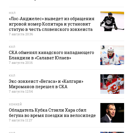
НХЛ
«Лос‑Анджелес» выведет из обращения
игровой номер Копитара и установит
статую в честь словенского хоккеиста
7 августа 20:36
КХЛ
СКА обменял канадского нападающего
Бландизи в «Салават Юлаев»
7 августа 20:16
КХЛ
Экс‑хоккеист «Вегаса» и «Калгари»
Мироманов перешел в СКА
7 августа 12:54
ХОККЕЙ
Обладатель Кубка Стэнли Хара сбил
бегуна во время поездки на велосипеде
7 августа 11:27