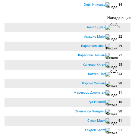
Хейг Николас
14
Нападающие
Айкел Джек
9
Амадио Майк
22
Барбашев Иван
49
Карлссон Вильям
71
Колесар Киган
55
Коттер Пол
43
Кэррье Уильям
28
Марчессо Джонатан
81
Руа Николя
10
Стивенсон Чендлер
20
Стоун Марк
61
Хауден Бретт
21