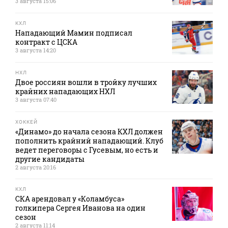
3 августа 15:06
КХЛ
Нападающий Мамин подписал
контракт с ЦСКА
3 августа 14:20
НХЛ
Двое россиян вошли в тройку лучших
крайних нападающих НХЛ
3 августа 07:40
ХОККЕЙ
«Динамо» до начала сезона КХЛ должен
пополнить крайний нападающий. Клуб
ведет переговоры с Гусевым, но есть и
другие кандидаты
2 августа 20:16
КХЛ
СКА арендовал у «Коламбуса»
голкипера Сергея Иванова на один
сезон
2 августа 11:14