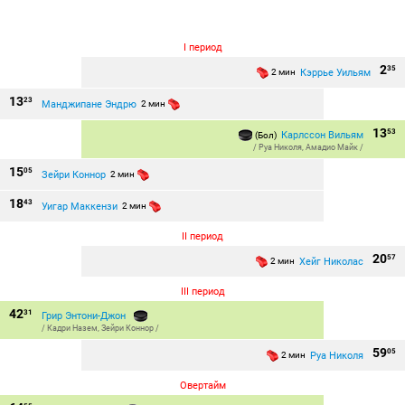
I период
2
35
Кэррье Уильям
2 мин
13
23
Манджипане Эндрю
2 мин
13
53
Карлссон Вильям
(Бол)
/
Руа Николя
,
Амадио Майк
/
15
05
Зейри Коннор
2 мин
18
43
Уигар Маккензи
2 мин
II период
20
57
Хейг Николас
2 мин
III период
42
31
Грир Энтони-Джон
/
Кадри Назем
,
Зейри Коннор
/
59
05
Руа Николя
2 мин
Овертайм