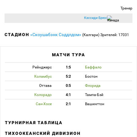
Тренер
Кэссиди Брюс
СТАДИОН
«Скоушабэнк Сэддлдом»
(Калгари)
Зрителей: 17031
МАТЧИ ТУРА
Рейнджерс
1:5
Баффало
Коламбус
5:2
Бостон
Оттава
0:5
Флорида
Колорадо
4:1
Тампа-Бэй
Сан-Хосе
2:1
Вашингтон
ТУРНИРНАЯ ТАБЛИЦА
ТИХООКЕАНСКИЙ ДИВИЗИОН