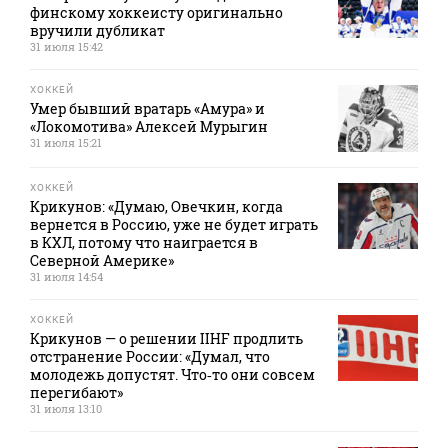
финскому хоккеисту оригинально
вручили дубликат
31 июля 15:42
ХОККЕЙ
Умер бывший вратарь «Амура» и
«Локомотива» Алексей Мурыгин
31 июля 15:21
ХОККЕЙ
Крикунов: «Думаю, Овечкин, когда
вернется в Россию, уже не будет играть
в КХЛ, потому что наиграется в
Северной Америке»
31 июля 14:54
ХОККЕЙ
Крикунов — о решении IIHF продлить
отстранение России: «Думал, что
молодежь допустят. Что‑то они совсем
перегибают»
31 июля 13:10