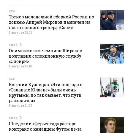
КХЛ
Тренер молодежной сборной России по
хоккею Андрей Миронов назначен на
пост главного тренера «Сочи»
1 августа 12:32
ХОККЕЙ
Олимпийский чемпион Широков
возглавил селекционную службу
«Сибири»
1 августа 12:18
КХЛ
Евгений Кузнецов: «Эти полгода в
«Салавате Юлаеве» были очень
крутыми, но так бывает, что пути
расходятся»
1 августа 11:33
ХОККЕЙ
Шведский «Ферьестад» расторг
контракт с канадцем Футом из‑за