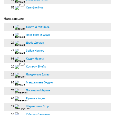
55
Хэнифин Ноа
Нападающие
11
Баклунд Микаэль
18
Грир Энтони-Джон
29
Дюбе Диллон
47
Зейри Коннор
91
Кадри Назем
20
Коулмэн Блейк
28
Линдхольм Элиас
88
Манджипане Эндрю
76
Поспишил Мартин
63
Ружичка Адам
17
Шарангович Егор
10
Юбердо Джонатан