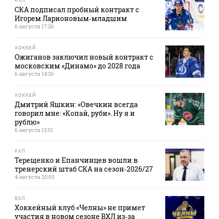
КХЛ
СКА подписал пробный контракт с
Игорем Ларионовым‑младшим
6 августа 17:26
ХОККЕЙ
Ожиганов заключил новый контракт с
московским «Динамо» до 2028 года
6 августа 14:26
ХОККЕЙ
Дмитрий Яшкин: «Овечкин всегда
говорил мне: «Копай, руби». Ну я и
рублю»
6 августа 13:51
КХЛ
Терещенко и Епанчинцев вошли в
тренерский штаб СКА на сезон‑2026/27
4 августа 20:03
ВХЛ
Хоккейный клуб «Челны» не примет
участия в новом сезоне ВХЛ из‑за