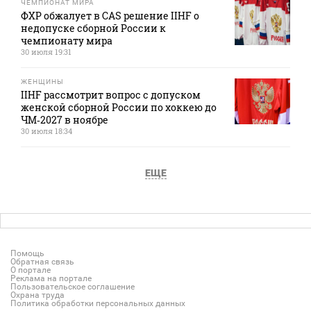
ЧЕМПИОНАТ МИРА
ФХР обжалует в CAS решение IIHF о
недопуске сборной России к
чемпионату мира
30 июля 19:31
ЖЕНЩИНЫ
IIHF рассмотрит вопрос с допуском
женской сборной России по хоккею до
ЧМ‑2027 в ноябре
30 июля 18:34
ЕЩЕ
Помощь
Обратная связь
О портале
Реклама на портале
Пользовательское соглашение
Охрана труда
Политика обработки персональных данных