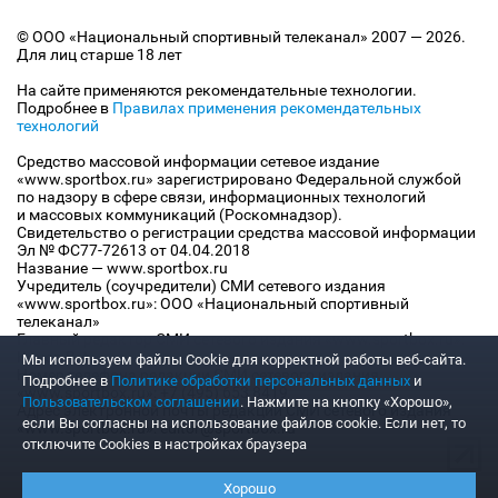
© ООО «Национальный спортивный телеканал» 2007 — 2026.
Для лиц старше 18 лет
На сайте применяются рекомендательные технологии.
Подробнее в
Правилах применения рекомендательных
технологий
Средство массовой информации сетевое издание
«www.sportbox.ru» зарегистрировано Федеральной службой
по надзору в сфере связи, информационных технологий
и массовых коммуникаций (Роскомнадзор).
Свидетельство о регистрации средства массовой информации
Эл № ФС77-72613 от 04.04.2018
Название — www.sportbox.ru
Учредитель (соучредители) СМИ сетевого издания
«www.sportbox.ru»: ООО «Национальный спортивный
телеканал»
Главный редактор СМИ сетевого издания «www.sportbox.ru»:
Конов В.А.
Мы используем файлы Сookie для корректной работы веб-сайта.
Номер телефона редакции СМИ сетевого издания
Подробнее в
Политике обработки персональных данных
и
«www.sportbox.ru»: +7 (495) 653 8419
Пользовательском соглашении
. Нажмите на кнопку «Хорошо»,
Адрес электронной почты редакции СМИ сетевого издания
если Вы согласны на использование файлов cookie. Если нет, то
«www.sportbox.ru»: editor@sportbox.ru
отключите Cookies в настройках браузера
Хорошо