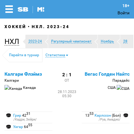
Войти
ХОККЕЙ
НХЛ. 2023-24
НХЛ
2023-24
Регулярный чемпионат
Ноябрь
28
Перейти в турнир
Статистика
Калгари Флэймз
Вегас Голден Найтс
2 : 1
Калгари
ОТ
Парадайс
Канада
США
28.11.2023
05:30
31
53
Грир
42
13
Карлссон
(Бол)
/Кадри, Зейри/
/Руа, Амадио/
55
Уигар
64