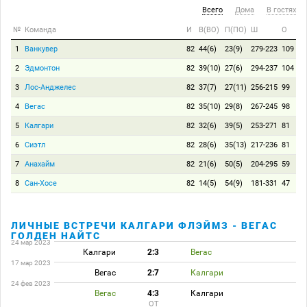
Всего
Дома
В гостях
№
Команда
И
В(ВО)
П(ПО)
Ш
О
1
Ванкувер
82
44(6)
23(9)
279-223
109
2
Эдмонтон
82
39(10)
27(6)
294-237
104
3
Лос-Анджелес
82
37(7)
27(11)
256-215
99
4
Вегас
82
35(10)
29(8)
267-245
98
5
Калгари
82
32(6)
39(5)
253-271
81
6
Сиэтл
82
28(6)
35(13)
217-236
81
7
Анахайм
82
21(6)
50(5)
204-295
59
8
Сан-Хосе
82
14(5)
54(9)
181-331
47
ЛИЧНЫЕ ВСТРЕЧИ КАЛГАРИ ФЛЭЙМЗ - ВЕГАС
ГОЛДЕН НАЙТС
24 мар 2023
Калгари
2:3
Вегас
17 мар 2023
Вегас
2:7
Калгари
24 фев 2023
Вегас
4:3
Калгари
ОТ