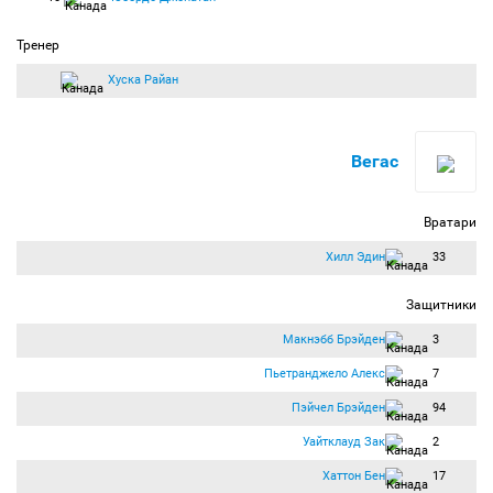
Тренер
Хуска Райан
Вегас
Вратари
Хилл Эдин
33
Защитники
Макнэбб Брэйден
3
Пьетранджело Алекс
7
Пэйчел Брэйден
94
Уайтклауд Зак
2
Хаттон Бен
17