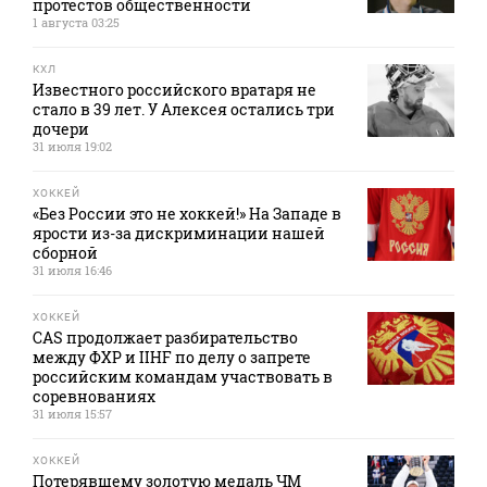
протестов общественности
1 августа 03:25
КХЛ
Известного российского вратаря не
стало в 39 лет. У Алексея остались три
дочери
31 июля 19:02
ХОККЕЙ
«Без России это не хоккей!» На Западе в
ярости из-за дискриминации нашей
сборной
31 июля 16:46
ХОККЕЙ
CAS продолжает разбирательство
между ФХР и IIHF по делу о запрете
российским командам участвовать в
соревнованиях
31 июля 15:57
ХОККЕЙ
Потерявшему золотую медаль ЧМ