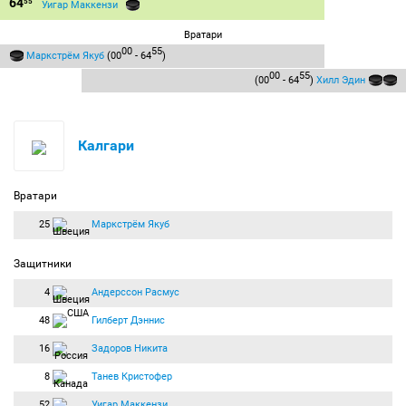
64
55
Уигар Маккензи
Вратари
00
55
Маркстрём Якуб
(00
- 64
)
00
55
(00
- 64
)
Хилл Эдин
Калгари
Вратари
25
Маркстрём Якуб
Защитники
4
Андерссон Расмус
48
Гилберт Дэннис
16
Задоров Никита
8
Танев Кристофер
52
Уигар Маккензи