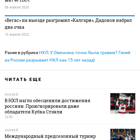
06 апреля 2025
«Вегас» на выезде разгромил «Калгари», Дадонов набрал
два очка
15 апреля 2022
Ранее в рубрике
НХЛ
:
У Овечкина точно была травма? Гений
из России разрывает НХЛ как 15 лет назад!
ЧИТАТЬ ЕЩЕ
ХОККЕЙ
В НХЛ нагло обесценили достижения
россиян. Проигнорировали даже
обладателя Кубка Стэнли
12:30
ХОККЕЙ
Международный предсезонный турнир