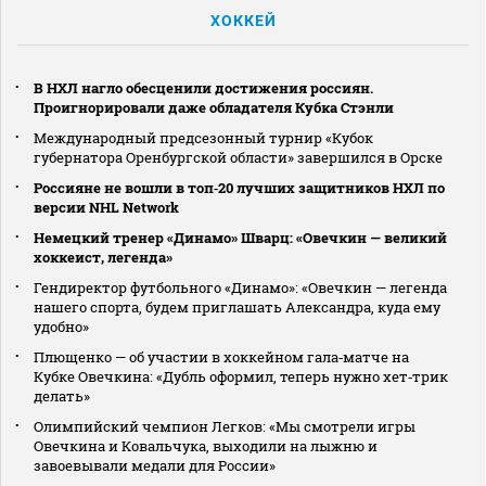
ХОККЕЙ
В НХЛ нагло обесценили достижения россиян.
Проигнорировали даже обладателя Кубка Стэнли
Международный предсезонный турнир «Кубок
губернатора Оренбургской области» завершился в Орске
Россияне не вошли в топ‑20 лучших защитников НХЛ по
версии NHL Network
Немецкий тренер «Динамо» Шварц: «Овечкин — великий
хоккеист, легенда»
Гендиректор футбольного «Динамо»: «Овечкин — легенда
нашего спорта, будем приглашать Александра, куда ему
удобно»
Плющенко — об участии в хоккейном гала‑матче на
Кубке Овечкина: «Дубль оформил, теперь нужно хет‑трик
делать»
Олимпийский чемпион Легков: «Мы смотрели игры
Овечкина и Ковальчука, выходили на лыжню и
завоевывали медали для России»