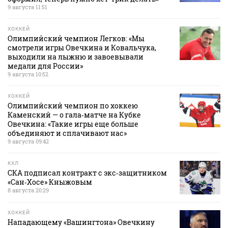
9 августа 11:51
ХОККЕЙ
Олимпийский чемпион Легков: «Мы
смотрели игры Овечкина и Ковальчука,
выходили на лыжню и завоевывали
медали для России»
9 августа 10:52
ХОККЕЙ
Олимпийский чемпион по хоккею
Каменский — о гала‑матче на Кубке
Овечкина: «Такие игры еще больше
объединяют и сплачивают нас»
9 августа 09:42
КХЛ
СКА подписал контракт с экс‑защитником
«Сан‑Хосе» Кныжовым
8 августа 20:29
ХОККЕЙ
Нападающему «Вашингтона» Овечкину