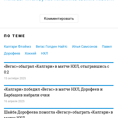
Комментировать
ПО ТЕМЕ
Калгари Флэймз
Вегас Голден Найтс
Илья Самсонов
Павел
Дорофеев
Хоккей
НХЛ
«Вегас» обыграл «Калгари» в матче НХЛ, отыгравшись с
0:2
15 октября 2025
«Калгари» победил «Вегас» в матче НХЛ, Дорофеев и
Барбашев набрали очки
16 апреля 2025
Шайба Дорофеева помогла «Вегасу» обыграть «Калгари» в
матче НХЛ