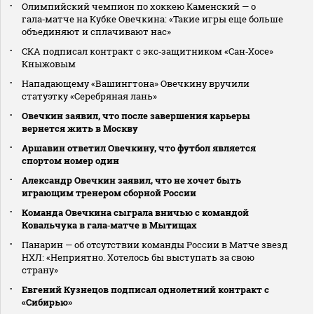
Олимпийский чемпион по хоккею Каменский — о
гала‑матче на Кубке Овечкина: «Такие игры еще больше
объединяют и сплачивают нас»
СКА подписал контракт с экс‑защитником «Сан‑Хосе»
Кныжовым
Нападающему «Вашингтона» Овечкину вручили
статуэтку «Серебряная лань»
Овечкин заявил, что после завершения карьеры
вернется жить в Москву
Аршавин ответил Овечкину, что футбол является
спортом номер один
Александр Овечкин заявил, что не хочет быть
играющим тренером сборной России
Команда Овечкина сыграла вничью с командой
Ковальчука в гала‑матче в Мытищах
Панарин — об отсутствии команды России в Матче звезд
НХЛ: «Неприятно. Хотелось бы выступать за свою
страну»
Евгений Кузнецов подписал однолетний контракт с
«Сибирью»