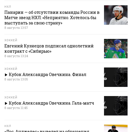
НХЛ
Панарин — об отсутствии команды России в
Матче звезд НХЛ: «Неприятно. Хотелось бы
выступать за свою страну»
8 августа 13:57
ХОККЕЙ
Евгений Кузнецов подписал однолетний
контракт с «Сибирью»
8 августа 13:24
ХОККЕЙ
Кубок Александра Овечкина. Финал
8 августа 13:05
ХОККЕЙ
Кубок Александра Овечкина. Гала-матч
8 августа 11:45
НХЛ
«Лос‑Анджелес» выведет из обращения