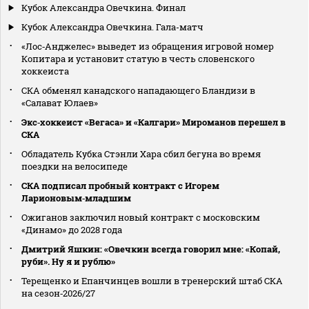
Кубок Александра Овечкина. Финал
Кубок Александра Овечкина. Гала-матч
«Лос‑Анджелес» выведет из обращения игровой номер
Копитара и установит статую в честь словенского
хоккеиста
СКА обменял канадского нападающего Бландизи в
«Салават Юлаев»
Экс‑хоккеист «Вегаса» и «Калгари» Мироманов перешел в
СКА
Обладатель Кубка Стэнли Хара сбил бегуна во время
поездки на велосипеде
СКА подписал пробный контракт с Игорем
Ларионовым‑младшим
Ожиганов заключил новый контракт с московским
«Динамо» до 2028 года
Дмитрий Яшкин: «Овечкин всегда говорил мне: «Копай,
руби». Ну я и рублю»
Терещенко и Епанчинцев вошли в тренерский штаб СКА
на сезон‑2026/27