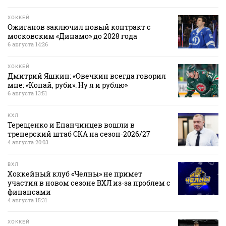
ХОККЕЙ
Ожиганов заключил новый контракт с
московским «Динамо» до 2028 года
6 августа 14:26
ХОККЕЙ
Дмитрий Яшкин: «Овечкин всегда говорил
мне: «Копай, руби». Ну я и рублю»
6 августа 13:51
КХЛ
Терещенко и Епанчинцев вошли в
тренерский штаб СКА на сезон‑2026/27
4 августа 20:03
ВХЛ
Хоккейный клуб «Челны» не примет
участия в новом сезоне ВХЛ из‑за проблем с
финансами
4 августа 15:31
ХОККЕЙ