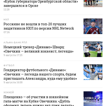
«Кубок губернатора Оренбургской области»
завершился в Орске
12:28
НХЛ
Россияне не вошли в топ‑20 лучших
защитников НХЛ по версии NHL Network
07:26
АЛЬФА-БАНК РПЛ
Немецкий тренер «Динамо» Шварц:
«Овечкин — великий хоккеист, легенда»
9 августа 17:25
ФУТБОЛ
Гендиректор футбольного «Динамо»:
«Овечкин — легенда нашего спорта, будем
приглашать Александра, куда ему удобно»
9 августа 16:58
ХОККЕЙ
Плющенко — об участии в хоккейном
гала‑матче на Кубке Овечкина: «Дубль
оформил, теперь нужно хет‑трик делать»