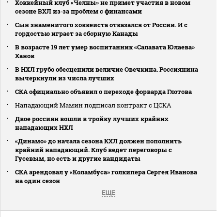
Хоккейный клуб «Челны» не примет участия в новом
сезоне ВХЛ из‑за проблем с финансами
Сын знаменитого хоккеиста отказался от России. И с
гордостью играет за сборную Канады
В возрасте 19 лет умер воспитанник «Салавата Юлаева»
Ханов
В НХЛ грубо обесценили величие Овечкина. Россиянина
вычеркнули из числа лучших
СКА официально объявил о переходе форварда Глотова
Нападающий Мамин подписал контракт с ЦСКА
Двое россиян вошли в тройку лучших крайних
нападающих НХЛ
«Динамо» до начала сезона КХЛ должен пополнить
крайний нападающий. Клуб ведет переговоры с
Гусевым, но есть и другие кандидаты
СКА арендовал у «Коламбуса» голкипера Сергея Иванова
на один сезон
ЕЩЕ