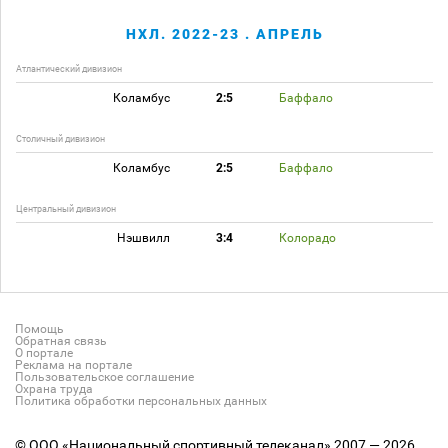
НХЛ. 2022-23 . АПРЕЛЬ
Атлантический дивизион
Коламбус
2:5
Баффало
Столичный дивизион
Коламбус
2:5
Баффало
Центральный дивизион
Нэшвилл
3:4
Колорадо
Помощь
Обратная связь
О портале
Реклама на портале
Пользовательское соглашение
Охрана труда
Политика обработки персональных данных
© ООО «Национальный спортивный телеканал» 2007 — 2026.