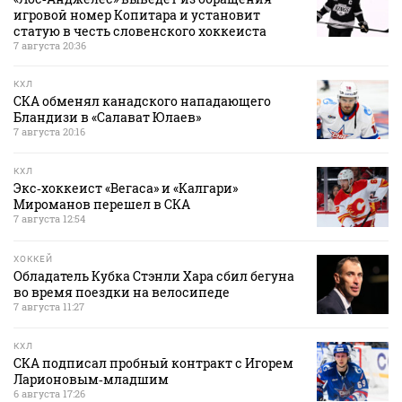
игровой номер Копитара и установит
статую в честь словенского хоккеиста
7 августа 20:36
КХЛ
СКА обменял канадского нападающего
Бландизи в «Салават Юлаев»
7 августа 20:16
КХЛ
Экс‑хоккеист «Вегаса» и «Калгари»
Мироманов перешел в СКА
7 августа 12:54
ХОККЕЙ
Обладатель Кубка Стэнли Хара сбил бегуна
во время поездки на велосипеде
7 августа 11:27
КХЛ
СКА подписал пробный контракт с Игорем
Ларионовым‑младшим
6 августа 17:26