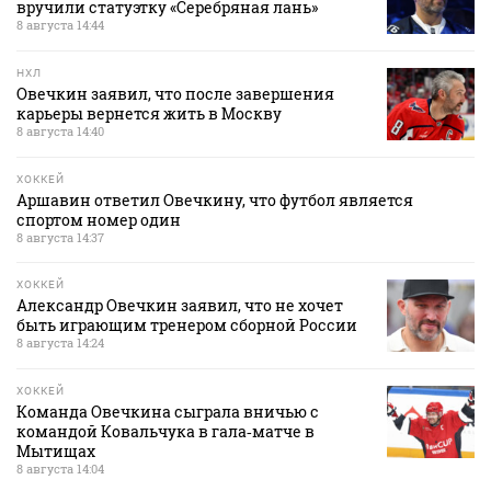
вручили статуэтку «Серебряная лань»
8 августа 14:44
НХЛ
Овечкин заявил, что после завершения
карьеры вернется жить в Москву
8 августа 14:40
ХОККЕЙ
Аршавин ответил Овечкину, что футбол является
спортом номер один
8 августа 14:37
ХОККЕЙ
Александр Овечкин заявил, что не хочет
быть играющим тренером сборной России
8 августа 14:24
ХОККЕЙ
Команда Овечкина сыграла вничью с
командой Ковальчука в гала‑матче в
Мытищах
8 августа 14:04