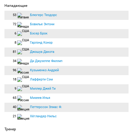
Нападающие
53
Блюгерс Теодорс
72
Бовилье Энтони
6
Бэсер Брок
8
Гарлэнд Конор
81
Джошуа Дакота
34
Ди Джузеппе Филлип
96
Кузьменко Андрей
18
Лафферти Сэм
9
Миллер Джей Ти
65
Михеев Илья
40
Петтерссон Элиас Ф.
21
Хёгландер Нильс
Тренер