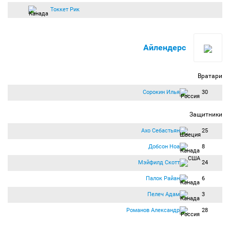
Токкет Рик
Айлендерс
Вратари
Сорокин Илья
30
Защитники
Ахо Себастьян
25
Добсон Ноа
8
Мэйфилд Скотт
24
Палок Райан
6
Пелеч Адам
3
Романов Александр
28