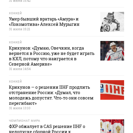
31 июля 15:42
ХОККЕЙ
Умер бывший вратарь «Амура» и
«Локомотива» Алексей Мурыгин
31 июля 15:21
ХОККЕЙ
Крикунов: «Думаю, Овечкин, когда
вернется в Россию, уже не будет играть
в КХЛ, потому что наиграется в
Северной Америке»
31 июля 14:54
ХОККЕЙ
Крикунов — о решении IIHF продлить
отстранение России: «Думал, что
молодежь допустят. Что‑то они совсем
перегибают»
31 июля 13:10
ЧЕМПИОНАТ МИРА
ФХР обжалует в CAS решение IIHF о
недопуске сборной России к