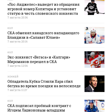
«Лос‑Анджелес» выведет из обращения
игровой номер Копитара и установит
статую в честь словенского хоккеиста
7 августа 20:36
КХЛ
СКА обменял канадского нападающего
Бландизи в «Салават Юлаев»
7 августа 20:16
КХЛ
Экс‑хоккеист «Вегаса» и «Калгари»
Мироманов перешел в СКА
7 августа 12:54
ХОККЕЙ
Обладатель Кубка Стэнли Хара сбил
бегуна во время поездки на велосипеде
7 августа 11:27
КХЛ
СКА подписал пробный контракт с
Игорем Ларионовым‑младшим