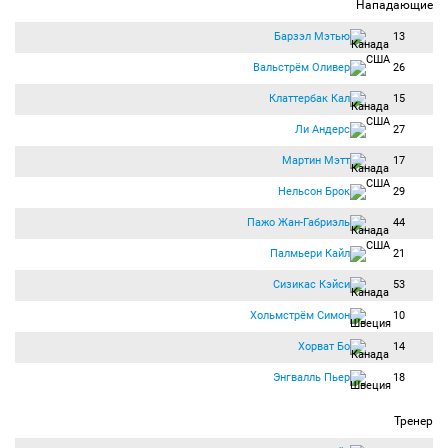
Нападающие
Барзэл Мэтью
13
Вальстрём Оливер
26
Клаттербак Кал
15
Ли Андерс
27
Мартин Мэтт
17
Нельсон Брок
29
Пажо Жан-Габриэль
44
Палмьери Кайл
21
Сизикас Кэйси
53
Хольмстрём Симон
10
Хорват Бо
14
Энгвалль Пьер
18
Тренер