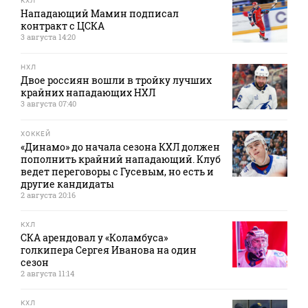
КХЛ
Нападающий Мамин подписал
контракт с ЦСКА
3 августа 14:20
НХЛ
Двое россиян вошли в тройку лучших
крайних нападающих НХЛ
3 августа 07:40
ХОККЕЙ
«Динамо» до начала сезона КХЛ должен
пополнить крайний нападающий. Клуб
ведет переговоры с Гусевым, но есть и
другие кандидаты
2 августа 20:16
КХЛ
СКА арендовал у «Коламбуса»
голкипера Сергея Иванова на один
сезон
2 августа 11:14
КХЛ