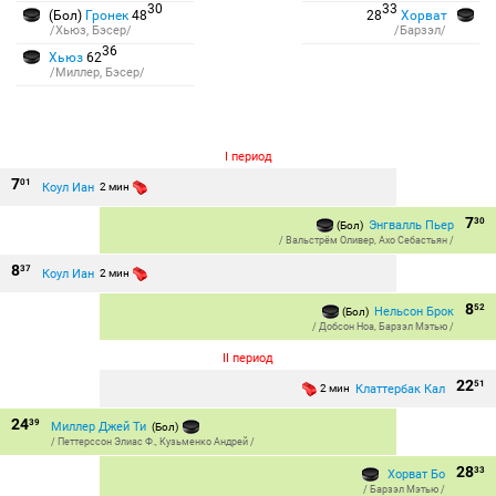
30
33
(Бол)
Гронек
48
28
Хорват
/Хьюз, Бэсер/
/Барзэл/
36
Хьюз
62
/Миллер, Бэсер/
I период
7
01
Коул Иан
2 мин
7
30
Энгвалль Пьер
(Бол)
/
Вальстрём Оливер
,
Ахо Себастьян
/
8
37
Коул Иан
2 мин
8
52
Нельсон Брок
(Бол)
/
Добсон Ноа
,
Барзэл Мэтью
/
II период
22
51
Клаттербак Кал
2 мин
24
39
Миллер Джей Ти
(Бол)
/
Петтерссон Элиас Ф.
,
Кузьменко Андрей
/
28
33
Хорват Бо
/
Барзэл Мэтью
/