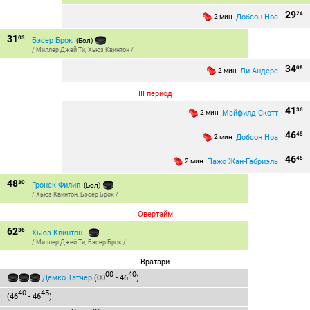
29
24
Добсон Ноа
2 мин
31
03
Бэсер Брок
(Бол)
/
Миллер Джей Ти
,
Хьюз Квинтон
/
34
08
Ли Андерс
2 мин
III период
41
36
Мэйфилд Скотт
2 мин
46
45
Добсон Ноа
2 мин
46
45
Пажо Жан-Габриэль
2 мин
48
30
Гронек Филип
(Бол)
/
Хьюз Квинтон
,
Бэсер Брок
/
Овертайм
62
36
Хьюз Квинтон
/
Миллер Джей Ти
,
Бэсер Брок
/
Вратари
00
40
Демко Тэтчер
(00
- 46
)
40
45
(46
- 46
)