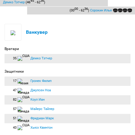
45
36
Демко Тэтчер
(46
- 62
)
00
36
(00
- 62
)
Сорокин Илья
Ванкувер
Вратари
35
Демко Тэтчер
Защитники
17
Гронек Филип
47
Джулсен Ноа
82
Коул Иан
57
Майерс Тайлер
51
Фридман Марк
43
Хьюз Квинтон