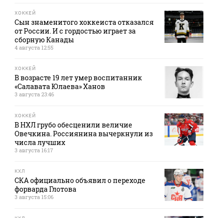
ХОККЕЙ
Сын знаменитого хоккеиста отказался
от России. И с гордостью играет за
сборную Канады
4 августа 12:55
ХОККЕЙ
В возрасте 19 лет умер воспитанник
«Салавата Юлаева» Ханов
3 августа 23:46
ХОККЕЙ
В НХЛ грубо обесценили величие
Овечкина. Россиянина вычеркнули из
числа лучших
3 августа 16:17
КХЛ
СКА официально объявил о переходе
форварда Глотова
3 августа 15:06