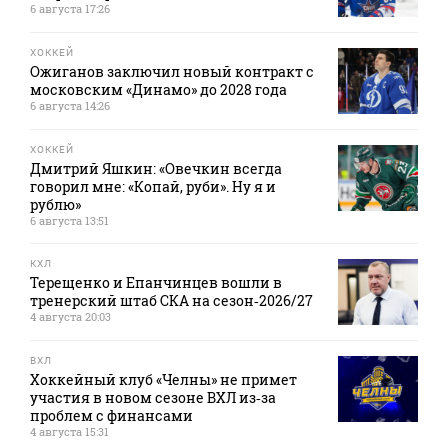
6 августа 17:26
ХОККЕЙ
Ожиганов заключил новый контракт с
московским «Динамо» до 2028 года
6 августа 14:26
ХОККЕЙ
Дмитрий Яшкин: «Овечкин всегда
говорил мне: «Копай, руби». Ну я и
рублю»
6 августа 13:51
КХЛ
Терещенко и Епанчинцев вошли в
тренерский штаб СКА на сезон‑2026/27
4 августа 20:03
ВХЛ
Хоккейный клуб «Челны» не примет
участия в новом сезоне ВХЛ из‑за
проблем с финансами
4 августа 15:31