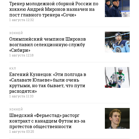
Тренер молодежной сборной России по
хоккею Андрей Миронов назначен на
пост главного тренера «Сочи»
1 августа 12:32
ХОККЕЙ
Олимпийский чемпион Широков
возглавил селекционную службу
«Сибири»
1 августа 12:18
КХЛ
Евгений Кузнецов: «Эти полгода в
«Салавате Юлаеве» были очень
крутыми, но так бывает, что пути
расходятся»
1 августа 11:33
ХОККЕЙ
Шведский «Ферьестад» расторг
контракт с канадцем Футом из‑за
протестов общественности
1 августа 03:25