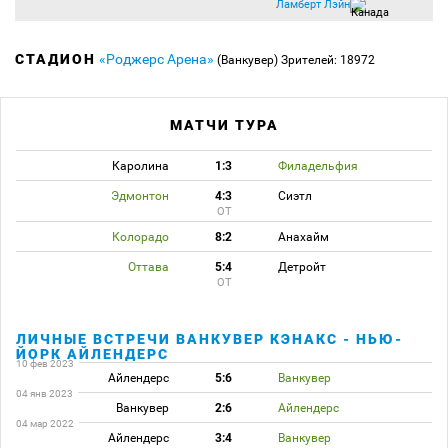
Ламберт Лэйн
СТАДИОН
«Роджерс Арена»
(Ванкувер)
Зрителей: 18972
МАТЧИ ТУРА
Каролина
1:3
Филадельфия
Эдмонтон
4:3
Сиэтл
ОТ
Колорадо
8:2
Анахайм
Оттава
5:4
Детройт
ОТ
ЛИЧНЫЕ ВСТРЕЧИ ВАНКУВЕР КЭНАКС - НЬЮ-
ЙОРК АЙЛЕНДЕРС
10 фев 2023
Айлендерс
5:6
Ванкувер
04 янв 2023
Ванкувер
2:6
Айлендерс
04 мар 2022
Айлендерс
3:4
Ванкувер