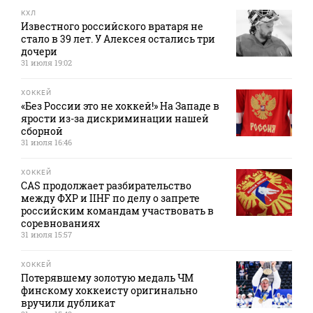
КХЛ
Известного российского вратаря не
стало в 39 лет. У Алексея остались три
дочери
31 июля 19:02
ХОККЕЙ
«Без России это не хоккей!» На Западе в
ярости из-за дискриминации нашей
сборной
31 июля 16:46
ХОККЕЙ
CAS продолжает разбирательство
между ФХР и IIHF по делу о запрете
российским командам участвовать в
соревнованиях
31 июля 15:57
ХОККЕЙ
Потерявшему золотую медаль ЧМ
финскому хоккеисту оригинально
вручили дубликат