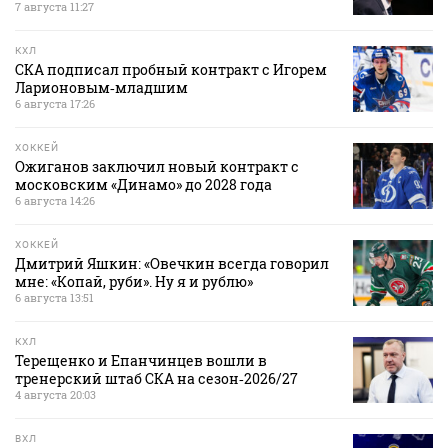
7 августа 11:27
КХЛ
СКА подписал пробный контракт с Игорем
Ларионовым‑младшим
6 августа 17:26
ХОККЕЙ
Ожиганов заключил новый контракт с
московским «Динамо» до 2028 года
6 августа 14:26
ХОККЕЙ
Дмитрий Яшкин: «Овечкин всегда говорил
мне: «Копай, руби». Ну я и рублю»
6 августа 13:51
КХЛ
Терещенко и Епанчинцев вошли в
тренерский штаб СКА на сезон‑2026/27
4 августа 20:03
ВХЛ