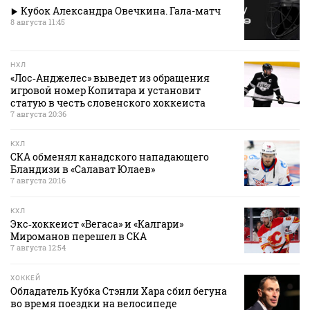
Кубок Александра Овечкина. Гала-матч
8 августа 11:45
НХЛ
«Лос‑Анджелес» выведет из обращения
игровой номер Копитара и установит
статую в честь словенского хоккеиста
7 августа 20:36
КХЛ
СКА обменял канадского нападающего
Бландизи в «Салават Юлаев»
7 августа 20:16
КХЛ
Экс‑хоккеист «Вегаса» и «Калгари»
Мироманов перешел в СКА
7 августа 12:54
ХОККЕЙ
Обладатель Кубка Стэнли Хара сбил бегуна
во время поездки на велосипеде