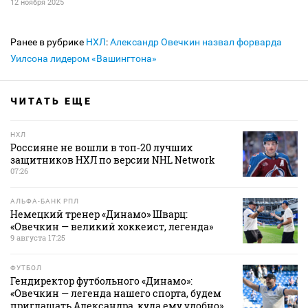
12 ноября 2025
Ранее в рубрике
НХЛ
:
Александр Овечкин назвал форварда
Уилсона лидером «Вашингтона»
ЧИТАТЬ ЕЩЕ
НХЛ
Россияне не вошли в топ‑20 лучших
защитников НХЛ по версии NHL Network
07:26
АЛЬФА-БАНК РПЛ
Немецкий тренер «Динамо» Шварц:
«Овечкин — великий хоккеист, легенда»
9 августа 17:25
ФУТБОЛ
Гендиректор футбольного «Динамо»:
«Овечкин — легенда нашего спорта, будем
приглашать Александра, куда ему удобно»