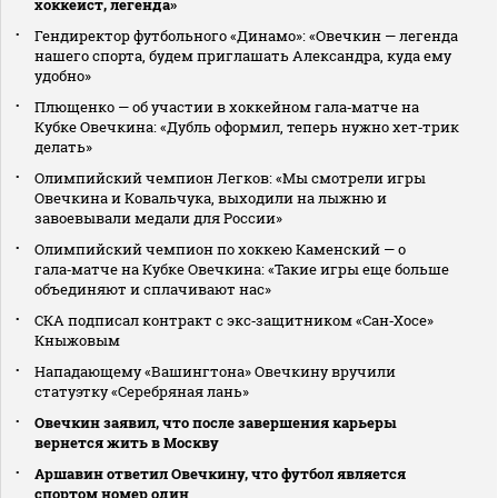
хоккеист, легенда»
Гендиректор футбольного «Динамо»: «Овечкин — легенда
нашего спорта, будем приглашать Александра, куда ему
удобно»
Плющенко — об участии в хоккейном гала‑матче на
Кубке Овечкина: «Дубль оформил, теперь нужно хет‑трик
делать»
Олимпийский чемпион Легков: «Мы смотрели игры
Овечкина и Ковальчука, выходили на лыжню и
завоевывали медали для России»
Олимпийский чемпион по хоккею Каменский — о
гала‑матче на Кубке Овечкина: «Такие игры еще больше
объединяют и сплачивают нас»
СКА подписал контракт с экс‑защитником «Сан‑Хосе»
Кныжовым
Нападающему «Вашингтона» Овечкину вручили
статуэтку «Серебряная лань»
Овечкин заявил, что после завершения карьеры
вернется жить в Москву
Аршавин ответил Овечкину, что футбол является
спортом номер один