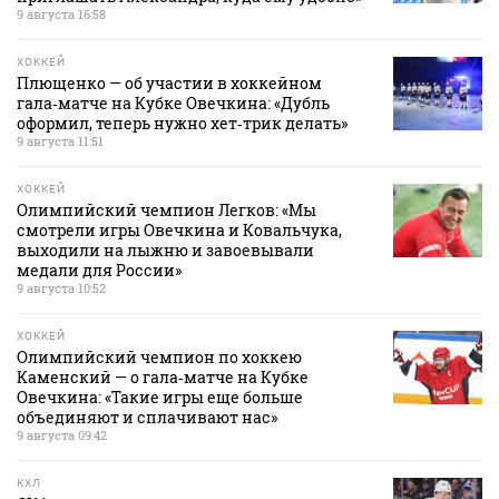
9 августа 16:58
ХОККЕЙ
Плющенко — об участии в хоккейном
гала‑матче на Кубке Овечкина: «Дубль
оформил, теперь нужно хет‑трик делать»
9 августа 11:51
ХОККЕЙ
Олимпийский чемпион Легков: «Мы
смотрели игры Овечкина и Ковальчука,
выходили на лыжню и завоевывали
медали для России»
9 августа 10:52
ХОККЕЙ
Олимпийский чемпион по хоккею
Каменский — о гала‑матче на Кубке
Овечкина: «Такие игры еще больше
объединяют и сплачивают нас»
9 августа 09:42
КХЛ