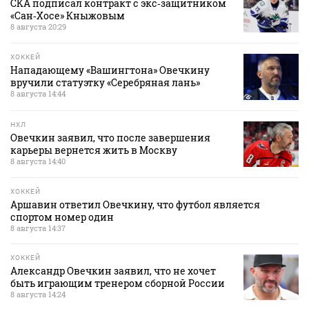
СКА подписал контракт с экс‑защитником
«Сан‑Хосе» Кныжовым
8 августа 20:29
ХОККЕЙ
Нападающему «Вашингтона» Овечкину
вручили статуэтку «Серебряная лань»
8 августа 14:44
НХЛ
Овечкин заявил, что после завершения
карьеры вернется жить в Москву
8 августа 14:40
ХОККЕЙ
Аршавин ответил Овечкину, что футбол является
спортом номер один
8 августа 14:37
ХОККЕЙ
Александр Овечкин заявил, что не хочет
быть играющим тренером сборной России
8 августа 14:24