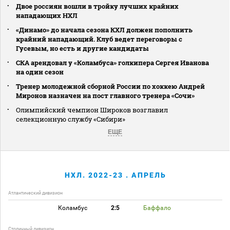
Двое россиян вошли в тройку лучших крайних
нападающих НХЛ
«Динамо» до начала сезона КХЛ должен пополнить
крайний нападающий. Клуб ведет переговоры с
Гусевым, но есть и другие кандидаты
СКА арендовал у «Коламбуса» голкипера Сергея Иванова
на один сезон
Тренер молодежной сборной России по хоккею Андрей
Миронов назначен на пост главного тренера «Сочи»
Олимпийский чемпион Широков возглавил
селекционную службу «Сибири»
ЕЩЕ
НХЛ. 2022-23 . АПРЕЛЬ
Атлантический дивизион
Коламбус
2:5
Баффало
Столичный дивизион