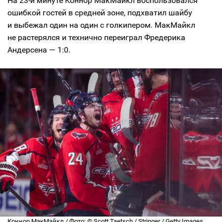
На 23-й минуте Коннор МакМайкл воспользовался
ошибкой гостей в средней зоне, подхватил шайбу
и выбежал один на один с голкипером. МакМайкл
не растерялся и технично переиграл Фредерика
Андерсена — 1:0.
Коннор МакМайкл / Фото: © Scott Taetsch / Stringer / Getty Images