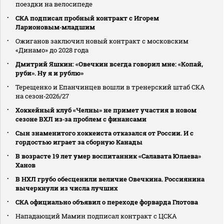
поездки на велосипеде
СКА подписал пробный контракт с Игорем
Ларионовым‑младшим
Ожиганов заключил новый контракт с московским
«Динамо» до 2028 года
Дмитрий Яшкин: «Овечкин всегда говорил мне: «Копай,
руби». Ну я и рублю»
Терещенко и Епанчинцев вошли в тренерский штаб СКА
на сезон‑2026/27
Хоккейный клуб «Челны» не примет участия в новом
сезоне ВХЛ из‑за проблем с финансами
Сын знаменитого хоккеиста отказался от России. И с
гордостью играет за сборную Канады
В возрасте 19 лет умер воспитанник «Салавата Юлаева»
Ханов
В НХЛ грубо обесценили величие Овечкина. Россиянина
вычеркнули из числа лучших
СКА официально объявил о переходе форварда Глотова
Нападающий Мамин подписал контракт с ЦСКА