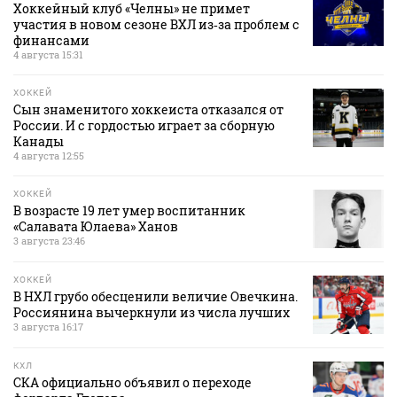
Хоккейный клуб «Челны» не примет
участия в новом сезоне ВХЛ из‑за проблем с
финансами
4 августа 15:31
ХОККЕЙ
Сын знаменитого хоккеиста отказался от
России. И с гордостью играет за сборную
Канады
4 августа 12:55
ХОККЕЙ
В возрасте 19 лет умер воспитанник
«Салавата Юлаева» Ханов
3 августа 23:46
ХОККЕЙ
В НХЛ грубо обесценили величие Овечкина.
Россиянина вычеркнули из числа лучших
3 августа 16:17
КХЛ
СКА официально объявил о переходе