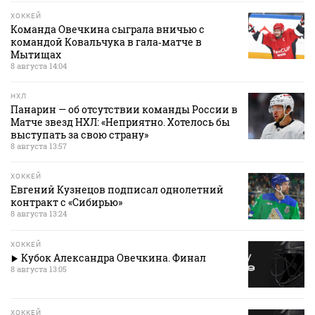
ХОККЕЙ
Команда Овечкина сыграла вничью с
командой Ковальчука в гала‑матче в
Мытищах
8 августа 14:04
НХЛ
Панарин — об отсутствии команды России в
Матче звезд НХЛ: «Неприятно. Хотелось бы
выступать за свою страну»
8 августа 13:57
ХОККЕЙ
Евгений Кузнецов подписал однолетний
контракт с «Сибирью»
8 августа 13:24
ХОККЕЙ
Кубок Александра Овечкина. Финал
8 августа 13:05
ХОККЕЙ