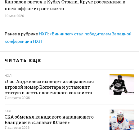
Капризов рвется к Кубку Стэнли. Круче россиянина в
плей-офф не играет никто
10 мая 2026
Ранее в рубрике
НХЛ
:
«Виннипег» стал победителем Западной
конференции НХЛ
ЧИТАТЬ ЕЩЕ
НХЛ
«Лос‑Анджелес» выведет из обращения
игровой номер Копитара и установит
статую в честь словенского хоккеиста
7 августа 20:36
КХЛ
СКА обменял канадского нападающего
Бландизи в «Салават Юлаев»
7 августа 20:16