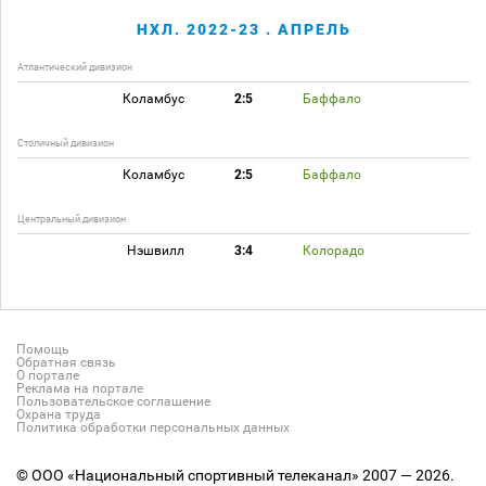
НХЛ. 2022-23 . АПРЕЛЬ
Атлантический дивизион
Коламбус
2:5
Баффало
Столичный дивизион
Коламбус
2:5
Баффало
Центральный дивизион
Нэшвилл
3:4
Колорадо
Помощь
Обратная связь
О портале
Реклама на портале
Пользовательское соглашение
Охрана труда
Политика обработки персональных данных
© ООО «Национальный спортивный телеканал» 2007 — 2026.