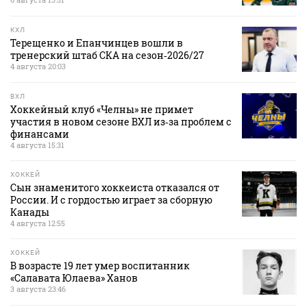
КХЛ
Терещенко и Епанчинцев вошли в
тренерский штаб СКА на сезон‑2026/27
4 августа 20:03
ВХЛ
Хоккейный клуб «Челны» не примет
участия в новом сезоне ВХЛ из‑за проблем с
финансами
4 августа 15:31
ХОККЕЙ
Сын знаменитого хоккеиста отказался от
России. И с гордостью играет за сборную
Канады
4 августа 12:55
ХОККЕЙ
В возрасте 19 лет умер воспитанник
«Салавата Юлаева» Ханов
3 августа 23:46