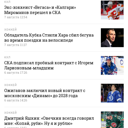
КХЛ
Экс‑хоккеист «Вегаса» и «Калгари»
Мироманов перешел в СКА
7 августа 12:54
ХОККЕЙ
Обладатель Кубка Стэнли Хара сбил бегуна
во время поездки на велосипеде
7 августа 11:27
КХЛ
СКА подписал пробный контракт с Игорем
Ларионовым‑младшим
6 августа 17:26
ХОККЕЙ
Ожиганов заключил новый контракт с
московским «Динамо» до 2028 года
6 августа 14:26
ХОККЕЙ
Дмитрий Яшкин: «Овечкин всегда говорил
мне: «Копай, руби». Ну я и рублю»
6 августа 13:51