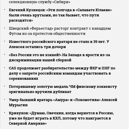
селекционную службу «Сибири»
Евгений Кузнецов: «Эти полгода в «Салавате Юлаеве»
были очень крутыми, но так бывает, что пути
расходятся»
Шведский «Ферьестад» расторг контракт с канадцем
Футом из‑за протестов общественности
Известного российского вратаря не стало в 39 лет. У
Алексея остались три дочери
«Без России это не хоккей!» На Западе в ярости из-за
дискриминации нашей сборной
CAS продолжает разбирательство между ФХР и IIHF по
делу о запрете российским командам участвовать в
соревнованиях
Потерявшему золотую медаль ЧМ финскому хоккеисту
оригинально вручили дубликат
Умер бывший вратарь «Амура» и «Локомотива» Алексей
Мурыгин
Крикунов: «Думаю, Овечкин, когда вернется в Россию,
уже не будет играть в КХЛ, потому что наиграется в
Северной Америке»