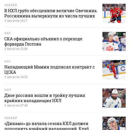
ХОККЕЙ
В НХЛ грубо обесценили величие Овечкина.
Россиянина вычеркнули из числа лучших
3 августа 16:17
КХЛ
СКА официально объявил о переходе
форварда Глотова
3 августа 15:06
КХЛ
Нападающий Мамин подписал контракт с
ЦСКА
3 августа 14:20
НХЛ
Двое россиян вошли в тройку лучших
крайних нападающих НХЛ
3 августа 07:40
ХОККЕЙ
«Динамо» до начала сезона КХЛ должен
пополнить крайний нападающий. Клуб