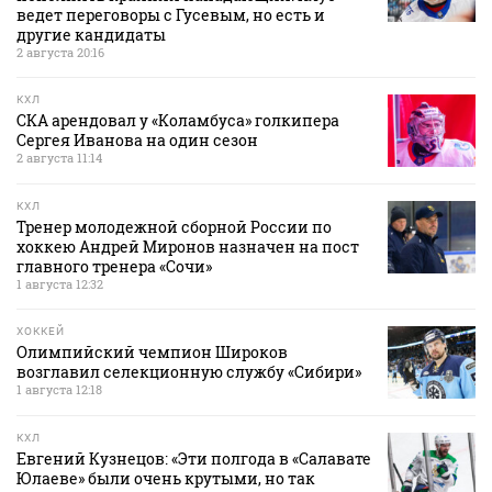
ведет переговоры с Гусевым, но есть и
другие кандидаты
2 августа 20:16
КХЛ
СКА арендовал у «Коламбуса» голкипера
Сергея Иванова на один сезон
2 августа 11:14
КХЛ
Тренер молодежной сборной России по
хоккею Андрей Миронов назначен на пост
главного тренера «Сочи»
1 августа 12:32
ХОККЕЙ
Олимпийский чемпион Широков
возглавил селекционную службу «Сибири»
1 августа 12:18
КХЛ
Евгений Кузнецов: «Эти полгода в «Салавате
Юлаеве» были очень крутыми, но так