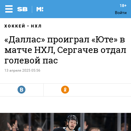
Войти
ХОККЕЙ
НХЛ
«Даллас» проиграл «Юте» в
матче НХЛ, Сергачев отдал
голевой пас
13 апреля 2025 05:56
R
Y