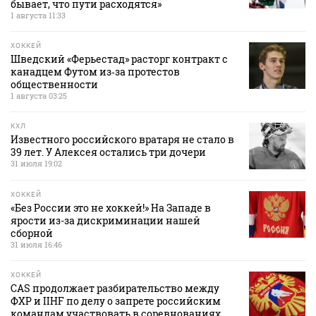
бывает, что пути расходятся»
1 августа 11:33
ХОККЕЙ
Шведский «Ферьестад» расторг контракт с
канадцем Футом из‑за протестов
общественности
1 августа 03:25
КХЛ
Известного российского вратаря не стало в
39 лет. У Алексея остались три дочери
31 июля 19:02
ХОККЕЙ
«Без России это не хоккей!» На Западе в
ярости из-за дискриминации нашей
сборной
31 июля 16:46
ХОККЕЙ
CAS продолжает разбирательство между
ФХР и IIHF по делу о запрете российским
командам участвовать в соревнованиях