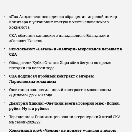
«Лос‑Анджелес» выведет из обращения игровой номер
Копитара и установит статую в честь словенского
хоккеиста
СКА обменял канадского нападающего Бландизи в
«Салават Юлаев»
Экс‑хоккеист «Вегаса» и «Калгари» Мироманов перешел в
СКА
Обладатель Кубка Стэнли Хара сбил бегуна во время
поездки на велосипеде
СКА подписал пробный контракт с Игорем
Ларионовым‑младшим
Ожиганов заключил новый контракт с московским
«Динамо» до 2028 года
Дмитрий Яшкин: «Овечкин всегда говорил мне: «Копай,
руби». Ну я и рублю»
Терещенко и Епанчинцев вошли в тренерский штаб СКА
на сезон‑2026/27
Хоккейный клуб «Челны» не примет участия в новом