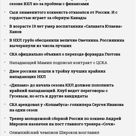
сезоне ВХЛ из‑за проблем с финансами
Сын знаменитого хоккеиста отказался от России. И с
гордостью играет за сборную Канады
В возрасте 19 лет умер воспитанник «Салавата Юлаева»
Ханов
В НХЛ грубо обесценили величие Овечкина. Россиянина
вычеркнули из числа лучших
СКА официально объявил о переходе форварда Глотова
Нападающий Мамин подписал контракт с ЦСКА
Двое россиян вошли в тройку лучших крайних
нападающих НХЛ
«Динамо» до начала сезона КХЛ должен пополнить
крайний нападающий. Клуб ведет переговоры с
Гусевым, но есть и другие кандидаты
СКА арендовал у «Коламбуса» голкипера Сергея Иванова
на один сезон
Тренер молодежной сборной России по хоккею Андрей
Миронов назначен на пост главного тренера «Сочи»
Олимпийский чемпион Широков возглавил