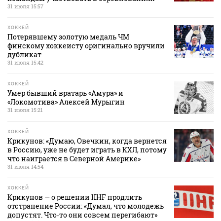
31 июля 15:57
ХОККЕЙ
Потерявшему золотую медаль ЧМ
финскому хоккеисту оригинально вручили
дубликат
31 июля 15:42
ХОККЕЙ
Умер бывший вратарь «Амура» и
«Локомотива» Алексей Мурыгин
31 июля 15:21
ХОККЕЙ
Крикунов: «Думаю, Овечкин, когда вернется
в Россию, уже не будет играть в КХЛ, потому
что наиграется в Северной Америке»
31 июля 14:54
ХОККЕЙ
Крикунов — о решении IIHF продлить
отстранение России: «Думал, что молодежь
допустят. Что‑то они совсем перегибают»