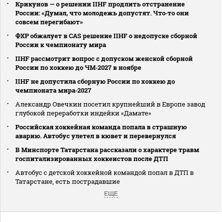
Крикунов — о решении IIHF продлить отстранение
России: «Думал, что молодежь допустят. Что‑то они
совсем перегибают»
ФХР обжалует в CAS решение IIHF о недопуске сборной
России к чемпионату мира
IIHF рассмотрит вопрос с допуском женской сборной
России по хоккею до ЧМ‑2027 в ноябре
IIHF не допустила сборную России по хоккею до
чемпионата мира‑2027
Александр Овечкин посетил крупнейший в Европе завод
глубокой переработки индейки «Дамате»
Российская хоккейная команда попала в страшную
аварию. Автобус улетел в кювет и перевернулся
В Минспорте Татарстана рассказали о характере травм
госпитализированных хоккеистов после ДТП
Автобус с детской хоккейной командой попал в ДТП в
Татарстане, есть пострадавшие
ЕЩЕ