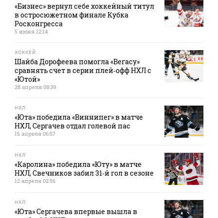
«Бизнес» вернул себе хоккейный титул
в остросюжетном финале Кубка
Росконгресса
5 июня 12:14
ХОККЕЙ
Шайба Дорофеева помогла «Вегасу»
сравнять счет в серии плей‑офф НХЛ с
«Ютой»
28 апреля 08:39
НХЛ
«Юта» победила «Виннипег» в матче
НХЛ, Сергачев отдал голевой пас
15 апреля 06:57
НХЛ
«Каролина» победила «Юту» в матче
НХЛ, Свечников забил 31‑й гол в сезоне
12 апреля 02:56
НХЛ
«Юта» Сергачева впервые вышла в