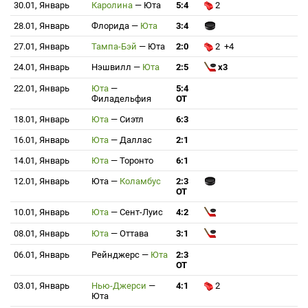
30.01, Январь
Каролина
—
Юта
5:4
2
28.01, Январь
Флорида
—
Юта
3:4
27.01, Январь
Тампа-Бэй
—
Юта
2:0
2 +4
24.01, Январь
Нэшвилл
—
Юта
2:5
x3
22.01, Январь
Юта
—
5:4
Филадельфия
ОТ
18.01, Январь
Юта
—
Сиэтл
6:3
16.01, Январь
Юта
—
Даллас
2:1
14.01, Январь
Юта
—
Торонто
6:1
12.01, Январь
Юта
—
Коламбус
2:3
ОТ
10.01, Январь
Юта
—
Сент-Луис
4:2
08.01, Январь
Юта
—
Оттава
3:1
06.01, Январь
Рейнджерс
—
Юта
2:3
ОТ
03.01, Январь
Нью-Джерси
—
4:1
2
Юта