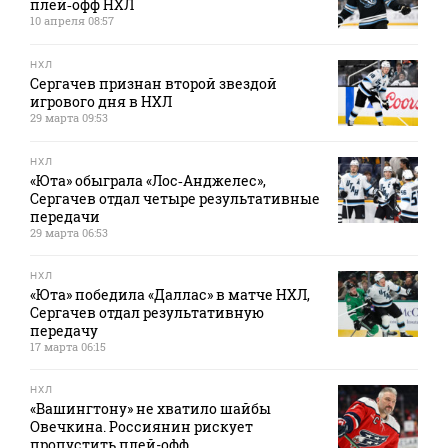
плей‑офф НХЛ
10 апреля 08:57
НХЛ
Сергачев признан второй звездой
игрового дня в НХЛ
29 марта 09:53
НХЛ
«Юта» обыграла «Лос‑Анджелес»,
Сергачев отдал четыре результативные
передачи
29 марта 06:53
НХЛ
«Юта» победила «Даллас» в матче НХЛ,
Сергачев отдал результативную
передачу
17 марта 06:15
НХЛ
«Вашингтону» не хватило шайбы
Овечкина. Россиянин рискует
пропустить плей-офф