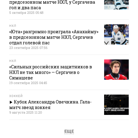
предсезонном матче НХЛ, у Сергачева
гол и два паса
5 октября 2025 05:48
НХЛ
«Юта» разгромно проиграла «Анахайму»
в предсезонном матче НХЛ, Сергачев
отдал голевой пас
23 сентября 2025 07:56
НХЛ
«Сильных российских защитников в
НХЛ не так много» — Сергачев о
Симашеве
19 сентября 2025 04:45
ХОККЕЙ
Кубок Александра Овечкина. Гала-
матч звезд хоккея
9 августа 2025 11:20
ЕЩЕ