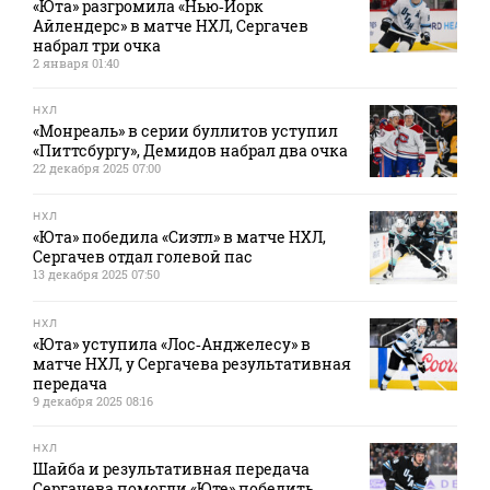
«Юта» разгромила «Нью‑Йорк
Айлендерс» в матче НХЛ, Сергачев
набрал три очка
2 января 01:40
НХЛ
«Монреаль» в серии буллитов уступил
«Питтсбургу», Демидов набрал два очка
22 декабря 2025 07:00
НХЛ
«Юта» победила «Сиэтл» в матче НХЛ,
Сергачев отдал голевой пас
13 декабря 2025 07:50
НХЛ
«Юта» уступила «Лос‑Анджелесу» в
матче НХЛ, у Сергачева результативная
передача
9 декабря 2025 08:16
НХЛ
Шайба и результативная передача
Сергачева помогли «Юте» победить