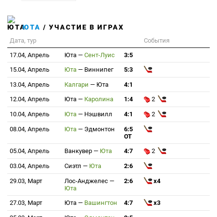
ЮТА
/ УЧАСТИЕ В ИГРАХ
Дата, тур
События
17.04, Апрель
Юта
—
Сент-Луис
3:5
15.04, Апрель
Юта
—
Виннипег
5:3
13.04, Апрель
Калгари
—
Юта
4:1
12.04, Апрель
Юта
—
Каролина
1:4
2
10.04, Апрель
Юта
—
Нэшвилл
4:1
2
08.04, Апрель
Юта
—
Эдмонтон
6:5
ОТ
05.04, Апрель
Ванкувер
—
Юта
4:7
2
03.04, Апрель
Сиэтл
—
Юта
2:6
29.03, Март
Лос-Анджелес
—
2:6
x4
Юта
27.03, Март
Юта
—
Вашингтон
4:7
x3