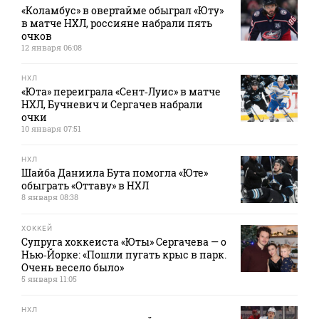
«Коламбус» в овертайме обыграл «Юту»
в матче НХЛ, россияне набрали пять
очков
12 января 06:08
НХЛ
«Юта» переиграла «Сент‑Луис» в матче
НХЛ, Бучневич и Сергачев набрали
очки
10 января 07:51
НХЛ
Шайба Даниила Бута помогла «Юте»
обыграть «Оттаву» в НХЛ
8 января 08:38
ХОККЕЙ
Супруга хоккеиста «Юты» Сергачева — о
Нью‑Йорке: «Пошли пугать крыс в парк.
Очень весело было»
5 января 11:05
НХЛ