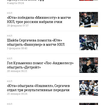
4 марта 09:24
НХЛ
«Юта» победила «Миннесоту» в матче
НХЛ, трое россиян набрали очки
28 февраля 07:37
НХЛ
Шайба Сергачева помогла «Юте»
обыграть «Ванкувер» в матче НХЛ
3 февраля 08:40
НХЛ
Гол Кузьменко помог «Лос‑Анджелесу»
обыграть «Детройт»
28 января 06:13
НХЛ
«Юта» обыграла «Нэшвилл», Сергачев
отдал три результативные передачи
25 января 00:24
НХЛ