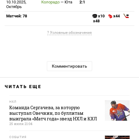
10.10.2025,
Колорадо
—
Юта
2:1
Октябрь
Матчей: 78
x10
x44
x48
? Условные обозначения
Комментировать
ЧИТАТЬ ЕЩЕ
НХЛ
Команда Сергачева, за которую
выступал Овечкин, по буллитам
выиграла «Матч года» звезд НХЛ и КХЛ
25 июля 21:04
СОБЫТИЯ