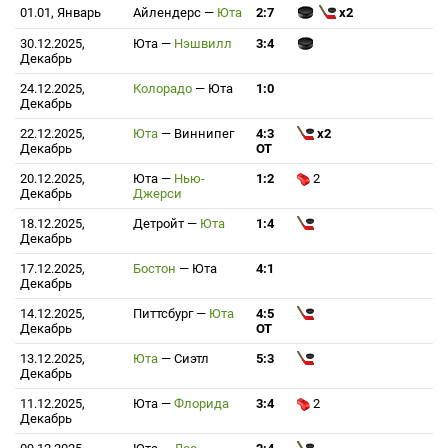
01.01, Январь
Айлендерс
—
Юта
2:7
x2
30.12.2025,
Юта
—
Нэшвилл
3:4
Декабрь
24.12.2025,
Колорадо
—
Юта
1:0
Декабрь
22.12.2025,
Юта
—
Виннипег
4:3
x2
Декабрь
ОТ
20.12.2025,
Юта
—
Нью-
1:2
2
Декабрь
Джерси
18.12.2025,
Детройт
—
Юта
1:4
Декабрь
17.12.2025,
Бостон
—
Юта
4:1
Декабрь
14.12.2025,
Питтсбург
—
Юта
4:5
Декабрь
ОТ
13.12.2025,
Юта
—
Сиэтл
5:3
Декабрь
11.12.2025,
Юта
—
Флорида
3:4
2
Декабрь