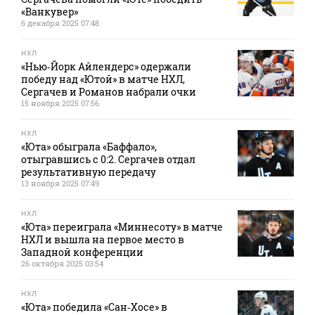
«Ванкувер»
6 декабря 2025 07:48
НХЛ
«Нью‑Йорк Айлендерс» одержали
победу над «Ютой» в матче НХЛ,
Сергачев и Романов набрали очки
15 ноября 2025 07:56
НХЛ
«Юта» обыграла «Баффало»,
отыгравшись с 0:2. Сергачев отдал
результативную передачу
13 ноября 2025 07:49
НХЛ
«Юта» переиграла «Миннесоту» в матче
НХЛ и вышла на первое место в
Западной конференции
26 октября 2025 03:54
НХЛ
«Юта» победила «Сан‑Хосе» в