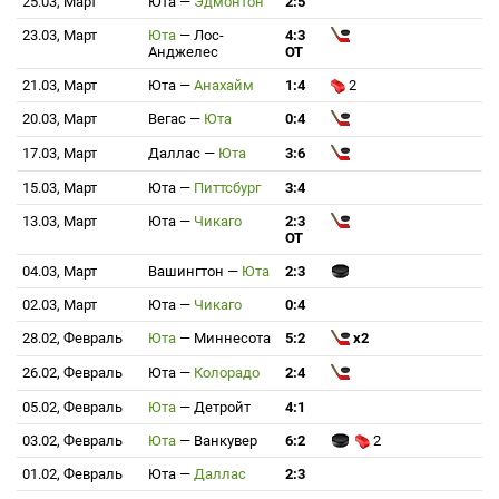
25.03, Март
Юта
—
Эдмонтон
2:5
23.03, Март
Юта
—
Лос-
4:3
Анджелес
ОТ
21.03, Март
Юта
—
Анахайм
1:4
2
20.03, Март
Вегас
—
Юта
0:4
17.03, Март
Даллас
—
Юта
3:6
15.03, Март
Юта
—
Питтсбург
3:4
13.03, Март
Юта
—
Чикаго
2:3
ОТ
04.03, Март
Вашингтон
—
Юта
2:3
02.03, Март
Юта
—
Чикаго
0:4
28.02, Февраль
Юта
—
Миннесота
5:2
x2
26.02, Февраль
Юта
—
Колорадо
2:4
05.02, Февраль
Юта
—
Детройт
4:1
03.02, Февраль
Юта
—
Ванкувер
6:2
2
01.02, Февраль
Юта
—
Даллас
2:3