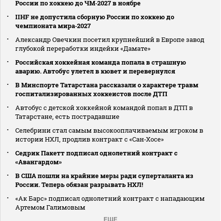
России по хоккею до ЧМ‑2027 в ноябре
IIHF не допустила сборную России по хоккею до
чемпионата мира‑2027
Александр Овечкин посетил крупнейший в Европе завод
глубокой переработки индейки «Дамате»
Российская хоккейная команда попала в страшную
аварию. Автобус улетел в кювет и перевернулся
В Минспорте Татарстана рассказали о характере травм
госпитализированных хоккеистов после ДТП
Автобус с детской хоккейной командой попал в ДТП в
Татарстане, есть пострадавшие
Селебрини стал самым высокооплачиваемым игроком в
истории НХЛ, продлив контракт с «Сан‑Хосе»
Седрик Пакетт подписал однолетний контракт с
«Авангардом»
В США пошли на крайние меры ради суперталанта из
России. Теперь обязан разрывать НХЛ!
«Ак Барс» подписал однолетний контракт с нападающим
Артемом Галимовым
ЕЩЕ