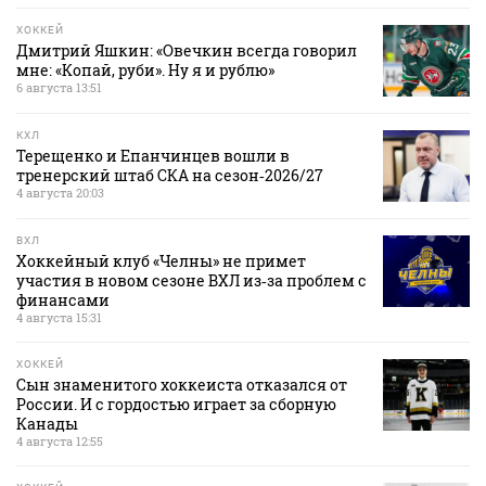
ХОККЕЙ
Дмитрий Яшкин: «Овечкин всегда говорил
мне: «Копай, руби». Ну я и рублю»
6 августа 13:51
КХЛ
Терещенко и Епанчинцев вошли в
тренерский штаб СКА на сезон‑2026/27
4 августа 20:03
ВХЛ
Хоккейный клуб «Челны» не примет
участия в новом сезоне ВХЛ из‑за проблем с
финансами
4 августа 15:31
ХОККЕЙ
Сын знаменитого хоккеиста отказался от
России. И с гордостью играет за сборную
Канады
4 августа 12:55