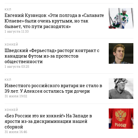
КХЛ
Евгений Кузнецов: «Эти полгода в «Салавате
Юлаеве» были очень крутыми, но так
бывает, что пути расходятся»
1 августа 11:33
ХОККЕЙ
Шведский «Ферьестад» расторг контракт с
канадцем Футом из‑за протестов
общественности
1 августа 03:25
КХЛ
Известного российского вратаря не стало в
39 лет. У Алексея остались три дочери
31 июля 19:02
ХОККЕЙ
«Без России это не хоккей!» На Западе в
ярости из-за дискриминации нашей
сборной
31 июля 16:46