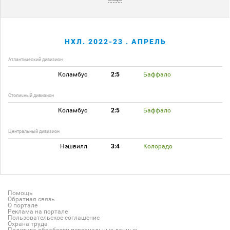
НХЛ. 2022-23 . АПРЕЛЬ
Атлантический дивизион
Коламбус
2:5
Баффало
Столичный дивизион
Коламбус
2:5
Баффало
Центральный дивизион
Нэшвилл
3:4
Колорадо
Помощь
Обратная связь
О портале
Реклама на портале
Пользовательское соглашение
Охрана труда
Политика обработки персональных данных