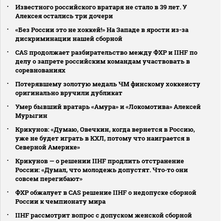
Известного российского вратаря не стало в 39 лет. У
Алексея остались три дочери
«Без России это не хоккей!» На Западе в ярости из-за
дискриминации нашей сборной
CAS продолжает разбирательство между ФХР и IIHF по
делу о запрете российским командам участвовать в
соревнованиях
Потерявшему золотую медаль ЧМ финскому хоккеисту
оригинально вручили дубликат
Умер бывший вратарь «Амура» и «Локомотива» Алексей
Мурыгин
Крикунов: «Думаю, Овечкин, когда вернется в Россию,
уже не будет играть в КХЛ, потому что наиграется в
Северной Америке»
Крикунов — о решении IIHF продлить отстранение
России: «Думал, что молодежь допустят. Что‑то они
совсем перегибают»
ФХР обжалует в CAS решение IIHF о недопуске сборной
России к чемпионату мира
IIHF рассмотрит вопрос с допуском женской сборной