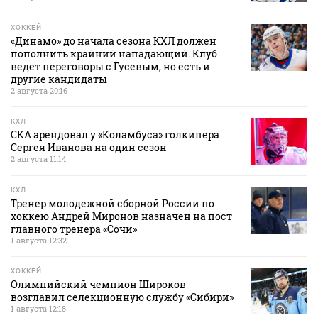
ХОККЕЙ
«Динамо» до начала сезона КХЛ должен
пополнить крайний нападающий. Клуб
ведет переговоры с Гусевым, но есть и
другие кандидаты
2 августа 20:16
КХЛ
СКА арендовал у «Коламбуса» голкипера
Сергея Иванова на один сезон
2 августа 11:14
КХЛ
Тренер молодежной сборной России по
хоккею Андрей Миронов назначен на пост
главного тренера «Сочи»
1 августа 12:32
ХОККЕЙ
Олимпийский чемпион Широков
возглавил селекционную службу «Сибири»
1 августа 12:18