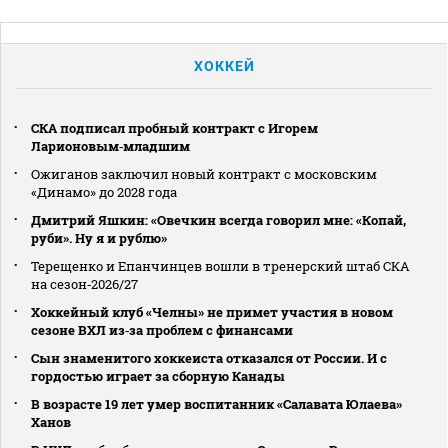
ХОККЕЙ
СКА подписал пробный контракт с Игорем
Ларионовым‑младшим
Ожиганов заключил новый контракт с московским
«Динамо» до 2028 года
Дмитрий Яшкин: «Овечкин всегда говорил мне: «Копай,
руби». Ну я и рублю»
Терещенко и Епанчинцев вошли в тренерский штаб СКА
на сезон‑2026/27
Хоккейный клуб «Челны» не примет участия в новом
сезоне ВХЛ из‑за проблем с финансами
Сын знаменитого хоккеиста отказался от России. И с
гордостью играет за сборную Канады
В возрасте 19 лет умер воспитанник «Салавата Юлаева»
Ханов