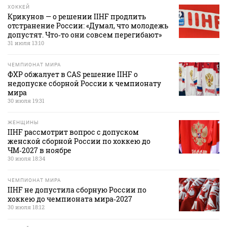
ХОККЕЙ
Крикунов — о решении IIHF продлить
отстранение России: «Думал, что молодежь
допустят. Что‑то они совсем перегибают»
31 июля 13:10
ЧЕМПИОНАТ МИРА
ФХР обжалует в CAS решение IIHF о
недопуске сборной России к чемпионату
мира
30 июля 19:31
ЖЕНЩИНЫ
IIHF рассмотрит вопрос с допуском
женской сборной России по хоккею до
ЧМ‑2027 в ноябре
30 июля 18:34
ЧЕМПИОНАТ МИРА
IIHF не допустила сборную России по
хоккею до чемпионата мира‑2027
30 июля 18:12