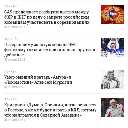
ХОККЕЙ
CAS продолжает разбирательство между
ФХР и IIHF по делу о запрете российским
командам участвовать в соревнованиях
31 июля 15:57
ХОККЕЙ
Потерявшему золотую медаль ЧМ
финскому хоккеисту оригинально вручили
дубликат
31 июля 15:42
ХОККЕЙ
Умер бывший вратарь «Амура» и
«Локомотива» Алексей Мурыгин
31 июля 15:21
ХОККЕЙ
Крикунов: «Думаю, Овечкин, когда вернется
в Россию, уже не будет играть в КХЛ, потому
что наиграется в Северной Америке»
31 июля 14:54