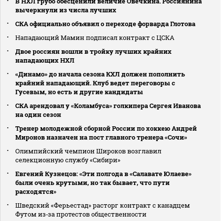
В НХЛ грубо обесценили величие Овечкина. Россиянина
вычеркнули из числа лучших
СКА официально объявил о переходе форварда Глотова
Нападающий Мамин подписал контракт с ЦСКА
Двое россиян вошли в тройку лучших крайних
нападающих НХЛ
«Динамо» до начала сезона КХЛ должен пополнить
крайний нападающий. Клуб ведет переговоры с
Гусевым, но есть и другие кандидаты
СКА арендовал у «Коламбуса» голкипера Сергея Иванова
на один сезон
Тренер молодежной сборной России по хоккею Андрей
Миронов назначен на пост главного тренера «Сочи»
Олимпийский чемпион Широков возглавил
селекционную службу «Сибири»
Евгений Кузнецов: «Эти полгода в «Салавате Юлаеве»
были очень крутыми, но так бывает, что пути
расходятся»
Шведский «Ферьестад» расторг контракт с канадцем
Футом из‑за протестов общественности