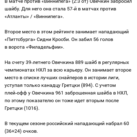
В матче против «Виннипега» (2:3 от) Овечкин забросил
шайбу. Для него она стала 57‑й в матчах против
«Атланты» / «Виннипега».
Второе место в этом рейтинге занимает нападающий
«Питтсбурга» Сидни Кросби. Он забил 56 голов
в ворота «Филадельфии».
На счету 39‑летнего Овечкина 889 шайб в регулярных
чемпионатах НХЛ за всю карьеру. Он занимает второе
место в списке лучших снайперов в истории лиги,
уступая только канадцу Гретцки (894). С учетом
плей‑офф у Овечкина 961 заброшенная шайба в НХЛ,
по этому показателю он тоже идет вторым после
Гретцки (1016).
В текущем сезоне российский нападающий набрал 60
(36+24) очков.