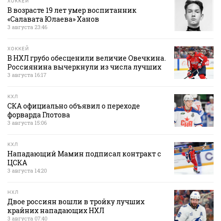
ХОККЕЙ
В возрасте 19 лет умер воспитанник
«Салавата Юлаева» Ханов
3 августа 23:46
ХОККЕЙ
В НХЛ грубо обесценили величие Овечкина.
Россиянина вычеркнули из числа лучших
3 августа 16:17
КХЛ
СКА официально объявил о переходе
форварда Глотова
3 августа 15:06
КХЛ
Нападающий Мамин подписал контракт с
ЦСКА
3 августа 14:20
НХЛ
Двое россиян вошли в тройку лучших
крайних нападающих НХЛ
3 августа 07:40