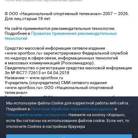
© ООО «Национальный спортивный телеканал» 2007 — 2026.
Для лиц старше 18 лет
На сайте применяются рекомендательные технологии.
Подробнее в
Правилах применения рекомендательных
технологий
Средство массовой информации сетевое издание
«www.sportbox.ru» зарегистрировано Федеральной службой
по надзору в сфере связи, информационных технологий
и массовых коммуникаций (Роскомнадзор).
Свидетельство о регистрации средства массовой информации
Эл № ФС77-72613 от 04.04.2018
Название — www.sportbox.ru
Учредитель (соучредители) СМИ сетевого издания
«www.sportbox.ru»: ООО «Национальный спортивный
телеканал»
Главный редактор СМИ сетевого издания «www.sportbox.ru»:
Конов В.А.
Мы используем файлы Сookie для корректной работы веб-сайта.
Номер телефона редакции СМИ сетевого издания
Подробнее в
Политике обработки персональных данных
и
«www.sportbox.ru»: +7 (495) 653 8419
Пользовательском соглашении
. Нажмите на кнопку «Хорошо»,
Адрес электронной почты редакции СМИ сетевого издания
если Вы согласны на использование файлов cookie. Если нет, то
«www.sportbox.ru»: editor@sportbox.ru
отключите Cookies в настройках браузера