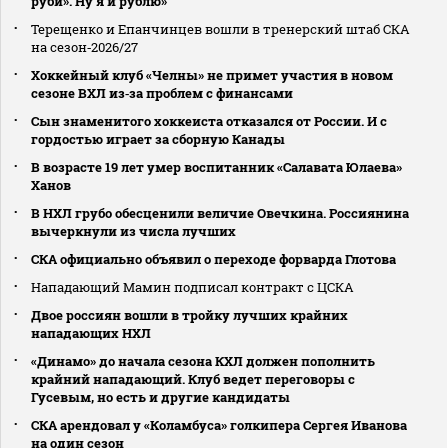
руби». Ну я и рублю»
Терещенко и Епанчинцев вошли в тренерский штаб СКА
на сезон‑2026/27
Хоккейный клуб «Челны» не примет участия в новом
сезоне ВХЛ из‑за проблем с финансами
Сын знаменитого хоккеиста отказался от России. И с
гордостью играет за сборную Канады
В возрасте 19 лет умер воспитанник «Салавата Юлаева»
Ханов
В НХЛ грубо обесценили величие Овечкина. Россиянина
вычеркнули из числа лучших
СКА официально объявил о переходе форварда Глотова
Нападающий Мамин подписал контракт с ЦСКА
Двое россиян вошли в тройку лучших крайних
нападающих НХЛ
«Динамо» до начала сезона КХЛ должен пополнить
крайний нападающий. Клуб ведет переговоры с
Гусевым, но есть и другие кандидаты
СКА арендовал у «Коламбуса» голкипера Сергея Иванова
на один сезон