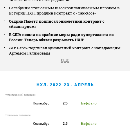
Селебрини стал самым высокооплачиваемым игроком в
истории НХЛ, продлив контракт с «Сан‑Хосе»
Седрик Пакетт подписал однолетний контракт с
«Авангардом»
В США пошли на крайние меры ради суперталанта из
России. Теперь обязан разрывать НХЛ!
«Ак Барс» подписал однолетний контракт с нападающим
Артемом Галимовым
ЕЩЕ
НХЛ. 2022-23 . АПРЕЛЬ
Атлантический дивизион
Коламбус
2:5
Баффало
Столичный дивизион
Коламбус
2:5
Баффало