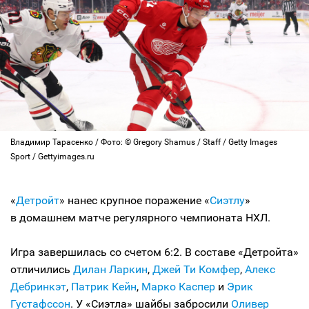
Владимир Тарасенко / Фото: © Gregory Shamus / Staff / Getty Images
Sport / Gettyimages.ru
«
Детройт
» нанес крупное поражение «
Сиэтлу
»
в домашнем матче регулярного чемпионата НХЛ.
Игра завершилась со счетом 6:2. В составе «Детройта»
отличились
Дилан Ларкин
,
Джей Ти Комфер
,
Алекс
Дебринкэт
,
Патрик Кейн
,
Марко Каспер
и
Эрик
Густафссон
. У «Сиэтла» шайбы забросили
Оливер