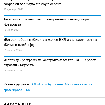
забросил восьмую шайбу в сезоне
02 декабря 2021
Айзерман покинет пост генерального менеджера
«Детройта»
15 июля 2026
«Вегас» победил «Сиэтл» в матче НХЛ и сыграет против
«Юты» в плей‑офф
16 апреля 2026
«Флорида» разгромила «Детройт» в матче НХЛ, Тарасов
отразил 24 броска
16 апреля 2026
Ранее в рубрике
НХЛ
:
«Питтсбург» внес Малкина в список
травмированных
ЧИТАТЬ ЕЩЕ