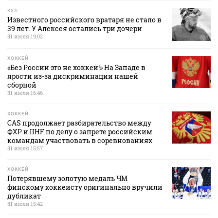
КХЛ
Известного российского вратаря не стало в
39 лет. У Алексея остались три дочери
31 июля 19:02
ХОККЕЙ
«Без России это не хоккей!» На Западе в
ярости из-за дискриминации нашей
сборной
31 июля 16:46
ХОККЕЙ
CAS продолжает разбирательство между
ФХР и IIHF по делу о запрете российским
командам участвовать в соревнованиях
31 июля 15:57
ХОККЕЙ
Потерявшему золотую медаль ЧМ
финскому хоккеисту оригинально вручили
дубликат
31 июля 15:42