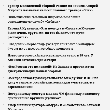
Тренер молодежной сборной России по хоккею Андрей
Миронов назначен на пост главного тренера «Сочи»
Олимпийский чемпион Широков возглавил
селекционную службу «Сибири»
Евгений Кузнецов: «Эти полгода в «Салавате Юлаеве»
были очень крутыми, но так бывает, что пути
расходятся»
Шведский «Ферьестад» расторг контракт с канадцем
Футом из‑за протестов общественности
Известного российского вратаря не стало в 39 лет. У
Алексея остались три дочери
«Без России это не хоккей!» На Западе в ярости из-за
дискриминации нашей сборной
CAS продолжает разбирательство между ФХР и IIHF по
делу о запрете российским командам участвовать в
соревнованиях
Потерявшему золотую медаль ЧМ финскому хоккеисту
оригинально вручили дубликат
Умер бывший вратарь «Амура» и «Локомотива» Алексей
Мурыгин