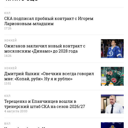
КХЛ
СКА подписал пробный контракт с Игорем
Ларионовым‑младшим
17:26
ХОККЕЙ
Ожиганов заключил новый контракт с
московским «Динамо» до 2028 года
14:26
ХОККЕЙ
Дмитрий Яшкин: «Овечкин всегда говорил
мне: «Копай, руби». Ну я и рублю»
13:51
КХЛ
Терещенко и Епанчинцев вошли в
тренерский штаб СКА на сезон‑2026/27
4 августа 20:03
ВХЛ