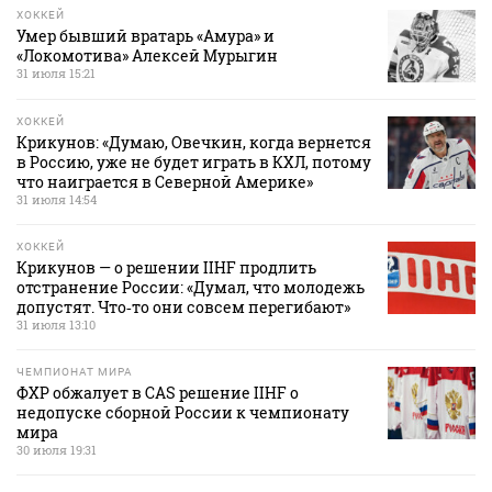
ХОККЕЙ
Умер бывший вратарь «Амура» и
«Локомотива» Алексей Мурыгин
31 июля 15:21
ХОККЕЙ
Крикунов: «Думаю, Овечкин, когда вернется
в Россию, уже не будет играть в КХЛ, потому
что наиграется в Северной Америке»
31 июля 14:54
ХОККЕЙ
Крикунов — о решении IIHF продлить
отстранение России: «Думал, что молодежь
допустят. Что‑то они совсем перегибают»
31 июля 13:10
ЧЕМПИОНАТ МИРА
ФХР обжалует в CAS решение IIHF о
недопуске сборной России к чемпионату
мира
30 июля 19:31