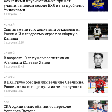
Хоккейный клуб «Челны» не примет
участия в новом сезоне ВХЛ из‑за проблем с
финансами
4 августа 15:31
ХОККЕЙ
Сын знаменитого хоккеиста отказался от
России. И с гордостью играет за сборную
Канады
4 августа 12:55
ХОККЕЙ
В возрасте 19 лет умер воспитанник
«Салавата Юлаева» Ханов
3 августа 23:46
ХОККЕЙ
В НХЛ грубо обесценили величие Овечкина.
Россиянина вычеркнули из числа лучших
3 августа 16:17
КХЛ
СКА официально объявил о переходе
форварда Глотова