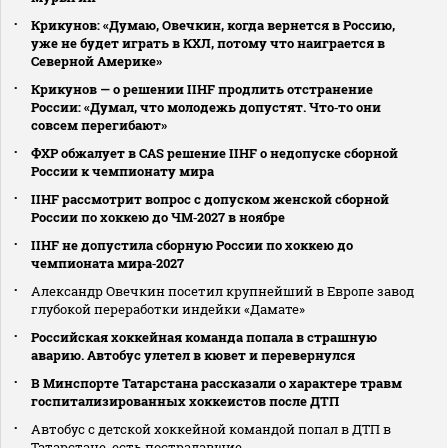
Крикунов: «Думаю, Овечкин, когда вернется в Россию,
уже не будет играть в КХЛ, потому что наиграется в
Северной Америке»
Крикунов — о решении IIHF продлить отстранение
России: «Думал, что молодежь допустят. Что‑то они
совсем перегибают»
ФХР обжалует в CAS решение IIHF о недопуске сборной
России к чемпионату мира
IIHF рассмотрит вопрос с допуском женской сборной
России по хоккею до ЧМ‑2027 в ноябре
IIHF не допустила сборную России по хоккею до
чемпионата мира‑2027
Александр Овечкин посетил крупнейший в Европе завод
глубокой переработки индейки «Дамате»
Российская хоккейная команда попала в страшную
аварию. Автобус улетел в кювет и перевернулся
В Минспорте Татарстана рассказали о характере травм
госпитализированных хоккеистов после ДТП
Автобус с детской хоккейной командой попал в ДТП в
Татарстане, есть пострадавшие