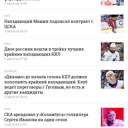
3 августа 15:06
КХЛ
Нападающий Мамин подписал контракт с
ЦСКА
3 августа 14:20
НХЛ
Двое россиян вошли в тройку лучших
крайних нападающих НХЛ
3 августа 07:40
ХОККЕЙ
«Динамо» до начала сезона КХЛ должен
пополнить крайний нападающий. Клуб
ведет переговоры с Гусевым, но есть и
другие кандидаты
2 августа 20:16
КХЛ
СКА арендовал у «Коламбуса» голкипера
Сергея Иванова на один сезон
2 августа 11:14