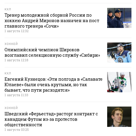
КХЛ
Тренер молодежной сборной России по
хоккею Андрей Миронов назначен на пост
главного тренера «Сочи»
1 августа 12:32
ХОККЕЙ
Олимпийский чемпион Широков
возглавил селекционную службу «Сибири»
1 августа 12:18
КХЛ
Евгений Кузнецов: «Эти полгода в «Салавате
Юлаеве» были очень крутыми, но так
бывает, что пути расходятся»
1 августа 11:33
ХОККЕЙ
Шведский «Ферьестад» расторг контракт с
канадцем Футом из‑за протестов
общественности
1 августа 03:25