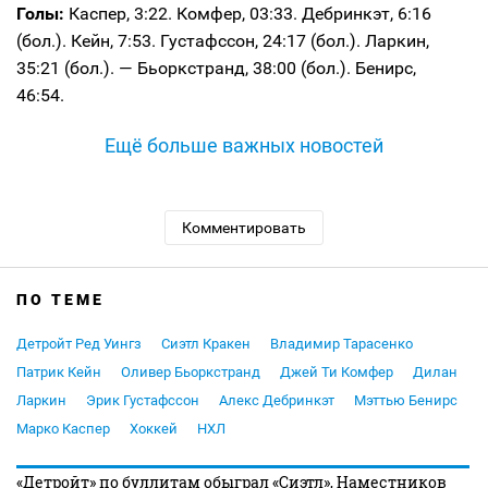
Голы:
Каспер, 3:22. Комфер, 03:33. Дебринкэт, 6:16
(бол.). Кейн, 7:53. Густафссон, 24:17 (бол.). Ларкин,
35:21 (бол.). — Бьоркстранд, 38:00 (бол.). Бенирс,
46:54.
Ещё больше важных новостей
Комментировать
ПО ТЕМЕ
Детройт Ред Уингз
Сиэтл Кракен
Владимир Тарасенко
Патрик Кейн
Оливер Бьоркстранд
Джей Ти Комфер
Дилан
Ларкин
Эрик Густафссон
Алекс Дебринкэт
Мэттью Бенирс
Марко Каспер
Хоккей
НХЛ
«Детройт» по буллитам обыграл «Сиэтл», Наместников