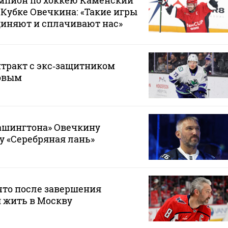
пион по хоккею Каменский
 Кубке Овечкина: «Такие игры
диняют и сплачивают нас»
тракт с экс‑защитником
овым
шингтона» Овечкину
у «Серебряная лань»
что после завершения
 жить в Москву