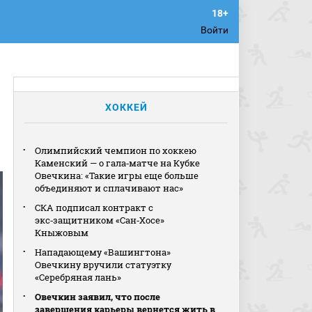
Войти
ХОККЕЙ
Олимпийский чемпион по хоккею
Каменский — о гала‑матче на Кубке
Овечкина: «Такие игры еще больше
объединяют и сплачивают нас»
СКА подписал контракт с
экс‑защитником «Сан‑Хосе»
Кныжовым
Нападающему «Вашингтона»
Овечкину вручили статуэтку
«Серебряная лань»
Овечкин заявил, что после
завершения карьеры вернется жить в