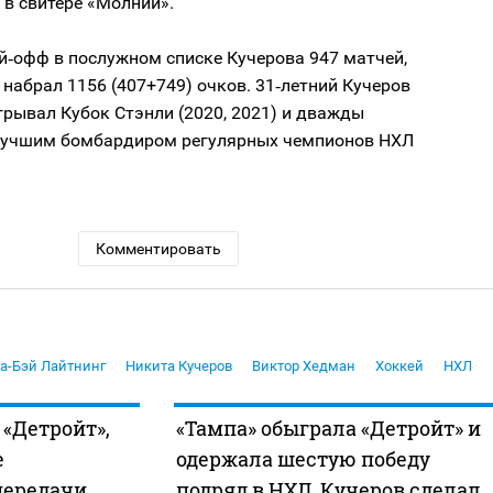
в свитере «Молний».
й‑офф в послужном списке Кучерова 947 матчей,
 набрал 1156 (407+749) очков. 31‑летний Кучеров
рывал Кубок Стэнли (2020, 2021) и дважды
лучшим бомбардиром регулярных чемпионов НХЛ
Комментировать
а-Бэй Лайтнинг
Никита Кучеров
Виктор Хедман
Хоккей
НХЛ
 «Детройт»,
«Тампа» обыграла «Детройт» и
е
одержала шестую победу
передачи,
подряд в НХЛ, Кучеров сделал