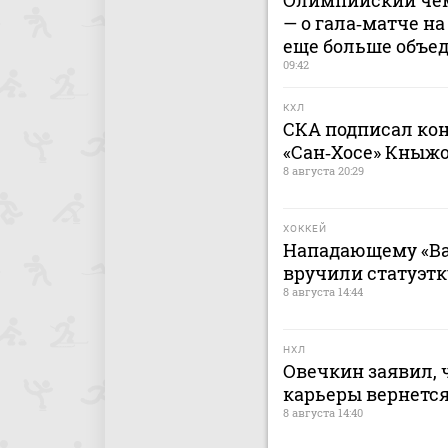
Олимпийский чем
— о гала‑матче на
еще больше объе
09:42
КХЛ
СКА подписал кон
«Сан‑Хосе» Кныж
8 августа 20:29
ХОККЕЙ
Нападающему «Ва
вручили статуэтк
8 августа 14:44
НХЛ
Овечкин заявил, 
карьеры вернется
8 августа 14:40