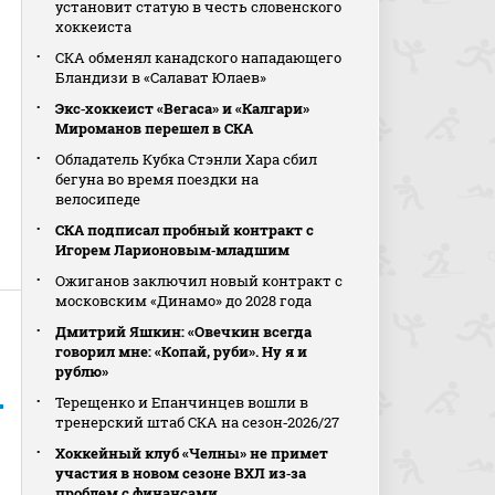
установит статую в честь словенского
хоккеиста
СКА обменял канадского нападающего
Бландизи в «Салават Юлаев»
Экс‑хоккеист «Вегаса» и «Калгари»
Мироманов перешел в СКА
Обладатель Кубка Стэнли Хара сбил
бегуна во время поездки на
велосипеде
СКА подписал пробный контракт с
Игорем Ларионовым‑младшим
Ожиганов заключил новый контракт с
московским «Динамо» до 2028 года
Дмитрий Яшкин: «Овечкин всегда
говорил мне: «Копай, руби». Ну я и
рублю»
Терещенко и Епанчинцев вошли в
тренерский штаб СКА на сезон‑2026/27
Хоккейный клуб «Челны» не примет
участия в новом сезоне ВХЛ из‑за
проблем с финансами