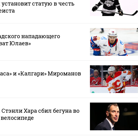
 установит статую в честь
еиста
адского нападающего
ват Юлаев»
гаса» и «Калгари» Мироманов
 Стэнли Хара сбил бегуна во
 велосипеде