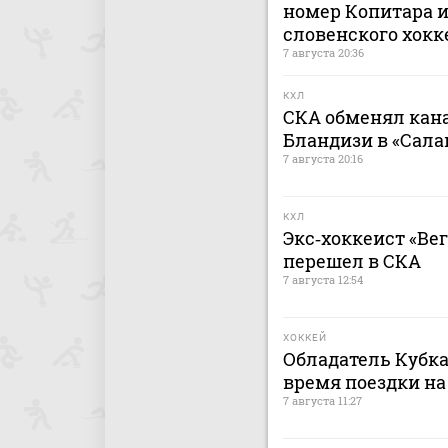
номер Копитара и
словенского хокк
7 августа 20:36
КХЛ
СКА обменял кан
Бландизи в «Сала
7 августа 20:16
КХЛ
Экс‑хоккеист «Ве
перешел в СКА
7 августа 12:54
ХОККЕЙ
Обладатель Кубка
время поездки на
7 августа 11:27