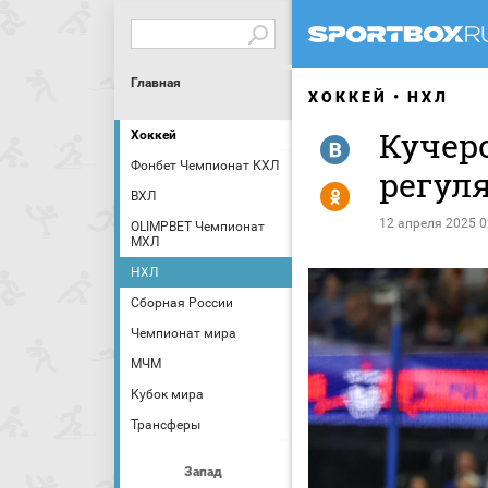
Главная
ХОККЕЙ
НХЛ
Кучеро
Хоккей
R
Фонбет Чемпионат КХЛ
регул
Y
ВХЛ
12 апреля 2025 0
OLIMPBET Чемпионат
МХЛ
НХЛ
Сборная России
Чемпионат мира
МЧМ
Кубок мира
Трансферы
Запад