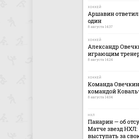
ХОККЕЙ
Аршавин ответил 
один
8 августа 14:37
ХОККЕЙ
Александр Овечки
играющим тренер
8 августа 14:24
ХОККЕЙ
Команда Овечкин
командой Коваль
8 августа 14:04
НХЛ
Панарин — об отс
Матче звезд НХЛ:
выступать за сво