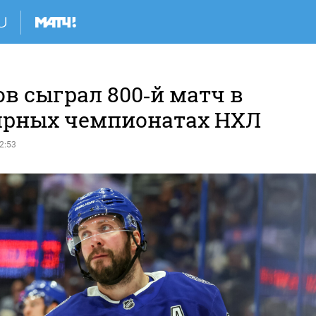
в сыграл 800‑й матч в
ярных чемпионатах НХЛ
2:53