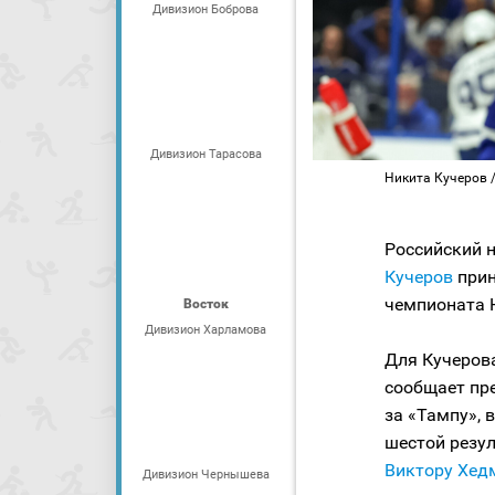
Дивизион Боброва
Дивизион Тарасова
Никита Кучеров / 
Российский
Кучеров
прин
чемпионата 
Восток
Дивизион Харламова
Для Кучерова
сообщает пре
за «Тампу», 
шестой резул
Виктору Хед
Дивизион Чернышева