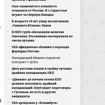
Сын знаменитого хоккеиста
отказался от России. И с гордостью
играет за сборную Канады
В возрасте 19 лет умер воспитанник
«Салавата Юлаева» Ханов
В НХЛ грубо обесценили величие
Овечкина. Россиянина вычеркнули из
числа лучших
СКА официально объявил о переходе
форварда Глотова
Нападающий Мамин подписал
контракт с ЦСКА
Двое россиян вошли в тройку лучших
крайних нападающих НХЛ
«Динамо» до начала сезона КХЛ
должен пополнить крайний
нападающий. Клуб ведет переговоры
с Гусевым, но есть и другие
кандидаты
СКА арендовал у «Коламбуса»