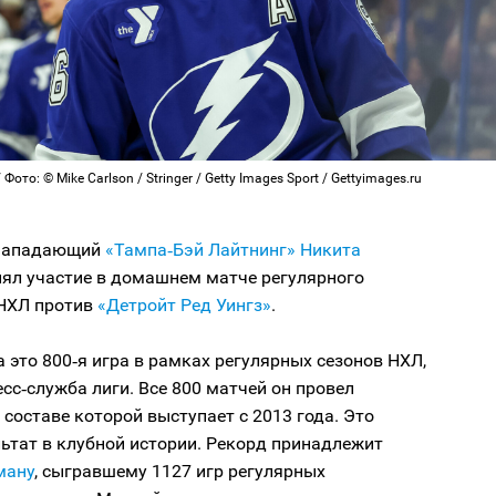
Фото: © Mike Carlson / Stringer / Getty Images Sport / Gettyimages.ru
 нападающий
«Тампа‑Бэй Лайтнинг»
Никита
ял участие в домашнем матче регулярного
НХЛ против
«Детройт Ред Уингз»
.
 это 800‑я игра в рамках регулярных сезонов НХЛ,
сс‑служба лиги. Все 800 матчей он провел
в составе которой выступает с 2013 года. Это
ьтат в клубной истории. Рекорд принадлежит
ману
, сыгравшему 1127 игр регулярных