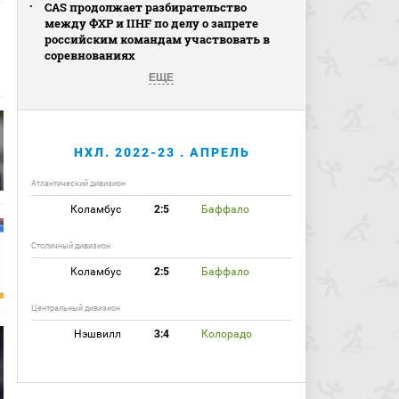
CAS продолжает разбирательство
между ФХР и IIHF по делу о запрете
российским командам участвовать в
соревнованиях
ЕЩЕ
НХЛ. 2022-23 . АПРЕЛЬ
Атлантический дивизион
Коламбус
2:5
Баффало
Столичный дивизион
Коламбус
2:5
Баффало
Центральный дивизион
Нэшвилл
3:4
Колорадо