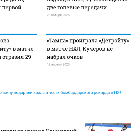
л первой
две голевые передачи
28 ноября 2025
рова
«Тампа» проиграла «Детройту»
йту» в матче
в матче НХЛ, Кучеров не
 отразил 29
набрал очков
12 апреля 2025
ечкину подарили козла в честь бомбардирского рекорда в НХЛ