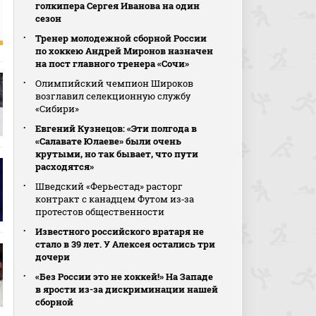
голкипера Сергея Иванова на один
сезон
Тренер молодежной сборной России
по хоккею Андрей Миронов назначен
на пост главного тренера «Сочи»
Олимпийский чемпион Широков
возглавил селекционную службу
«Сибири»
Евгений Кузнецов: «Эти полгода в
«Салавате Юлаеве» были очень
крутыми, но так бывает, что пути
расходятся»
Шведский «Ферьестад» расторг
контракт с канадцем Футом из‑за
протестов общественности
Известного российского вратаря не
стало в 39 лет. У Алексея остались три
дочери
«Без России это не хоккей!» На Западе
в ярости из-за дискриминации нашей
сборной