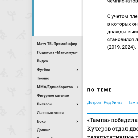
чемпионатов 
С учетом пле
в которых он
дважды выиг
становился 
Матч ТВ. Прямой эфир
(2019, 2024).
Подписка «Максимум»
Видео
Футбол
Теннис
MMA/Единоборства
ПО ТЕМЕ
Фигурное катание
Детройт Ред Уингз
Тамп
Биатлон
Лыжные гонки
«Тампа» победила
Бокс
Кучеров отдал дв
Допинг
результативные 