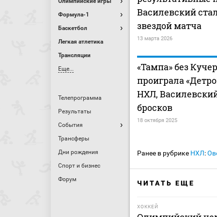
Олимпийские игры
Василевский ста
Формула-1
звездой матча
Баскетбол
13 марта 2026
Легкая атлетика
Трансляции
«Тампа» без Куче
Еще...
проиграла «Детро
НХЛ, Василевский
Телепрограмма
бросков
Результаты
18 октября 2025
События
Трансферы
Дни рождения
Ранее в рубрике
НХЛ
:
Ов
Спорт и бизнес
Форум
ЧИТАТЬ ЕЩЕ
ХОККЕЙ