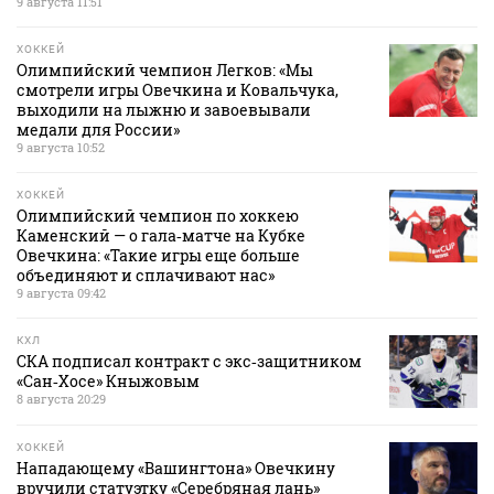
9 августа 11:51
ХОККЕЙ
Олимпийский чемпион Легков: «Мы
смотрели игры Овечкина и Ковальчука,
выходили на лыжню и завоевывали
медали для России»
9 августа 10:52
ХОККЕЙ
Олимпийский чемпион по хоккею
Каменский — о гала‑матче на Кубке
Овечкина: «Такие игры еще больше
объединяют и сплачивают нас»
9 августа 09:42
КХЛ
СКА подписал контракт с экс‑защитником
«Сан‑Хосе» Кныжовым
8 августа 20:29
ХОККЕЙ
Нападающему «Вашингтона» Овечкину
вручили статуэтку «Серебряная лань»