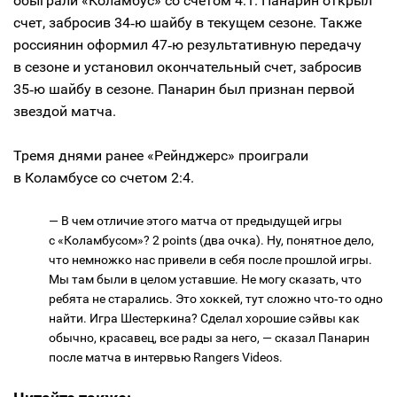
обыграли «Коламбус» со счетом 4:1. Панарин открыл
счет, забросив 34‑ю шайбу в текущем сезоне. Также
россиянин оформил 47‑ю результативную передачу
в сезоне и установил окончательный счет, забросив
35‑ю шайбу в сезоне. Панарин был признан первой
звездой матча.
Тремя днями ранее «Рейнджерс» проиграли
в Коламбусе со счетом 2:4.
— В чем отличие этого матча от предыдущей игры
с «Коламбусом»? 2 points (два очка). Ну, понятное дело,
что немножко нас привели в себя после прошлой игры.
Мы там были в целом уставшие. Не могу сказать, что
ребята не старались. Это хоккей, тут сложно что‑то одно
найти. Игра Шестеркина? Сделал хорошие сэйвы как
обычно, красавец, все рады за него, — сказал Панарин
после матча в интервью Rangers Videos.