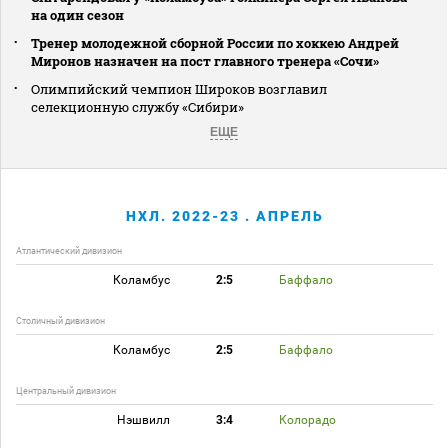
на один сезон
Тренер молодежной сборной России по хоккею Андрей
Миронов назначен на пост главного тренера «Сочи»
Олимпийский чемпион Широков возглавил
селекционную службу «Сибири»
ЕЩЕ
НХЛ. 2022-23 . АПРЕЛЬ
Атлантический дивизион
Коламбус
2:5
Баффало
Столичный дивизион
Коламбус
2:5
Баффало
Центральный дивизион
Нэшвилл
3:4
Колорадо