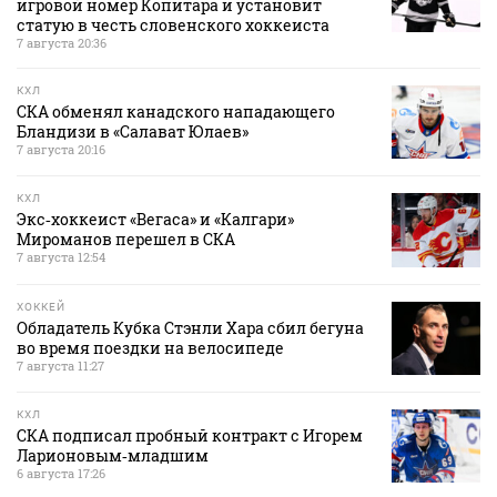
игровой номер Копитара и установит
статую в честь словенского хоккеиста
7 августа 20:36
КХЛ
СКА обменял канадского нападающего
Бландизи в «Салават Юлаев»
7 августа 20:16
КХЛ
Экс‑хоккеист «Вегаса» и «Калгари»
Мироманов перешел в СКА
7 августа 12:54
ХОККЕЙ
Обладатель Кубка Стэнли Хара сбил бегуна
во время поездки на велосипеде
7 августа 11:27
КХЛ
СКА подписал пробный контракт с Игорем
Ларионовым‑младшим
6 августа 17:26