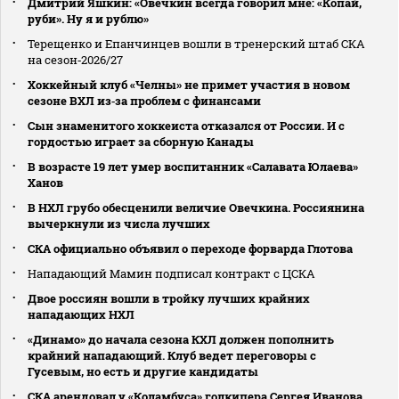
Дмитрий Яшкин: «Овечкин всегда говорил мне: «Копай,
руби». Ну я и рублю»
Терещенко и Епанчинцев вошли в тренерский штаб СКА
на сезон‑2026/27
Хоккейный клуб «Челны» не примет участия в новом
сезоне ВХЛ из‑за проблем с финансами
Сын знаменитого хоккеиста отказался от России. И с
гордостью играет за сборную Канады
В возрасте 19 лет умер воспитанник «Салавата Юлаева»
Ханов
В НХЛ грубо обесценили величие Овечкина. Россиянина
вычеркнули из числа лучших
СКА официально объявил о переходе форварда Глотова
Нападающий Мамин подписал контракт с ЦСКА
Двое россиян вошли в тройку лучших крайних
нападающих НХЛ
«Динамо» до начала сезона КХЛ должен пополнить
крайний нападающий. Клуб ведет переговоры с
Гусевым, но есть и другие кандидаты
СКА арендовал у «Коламбуса» голкипера Сергея Иванова