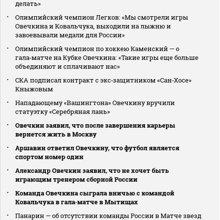
делать»
Олимпийский чемпион Легков: «Мы смотрели игры
Овечкина и Ковальчука, выходили на лыжню и
завоевывали медали для России»
Олимпийский чемпион по хоккею Каменский — о
гала‑матче на Кубке Овечкина: «Такие игры еще больше
объединяют и сплачивают нас»
СКА подписал контракт с экс‑защитником «Сан‑Хосе»
Кныжовым
Нападающему «Вашингтона» Овечкину вручили
статуэтку «Серебряная лань»
Овечкин заявил, что после завершения карьеры
вернется жить в Москву
Аршавин ответил Овечкину, что футбол является
спортом номер один
Александр Овечкин заявил, что не хочет быть
играющим тренером сборной России
Команда Овечкина сыграла вничью с командой
Ковальчука в гала‑матче в Мытищах
Панарин — об отсутствии команды России в Матче звезд