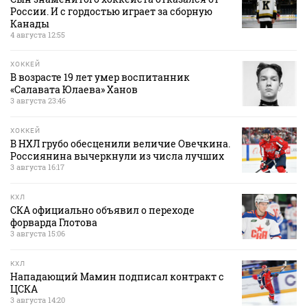
России. И с гордостью играет за сборную
Канады
4 августа 12:55
ХОККЕЙ
В возрасте 19 лет умер воспитанник
«Салавата Юлаева» Ханов
3 августа 23:46
ХОККЕЙ
В НХЛ грубо обесценили величие Овечкина.
Россиянина вычеркнули из числа лучших
3 августа 16:17
КХЛ
СКА официально объявил о переходе
форварда Глотова
3 августа 15:06
КХЛ
Нападающий Мамин подписал контракт с
ЦСКА
3 августа 14:20