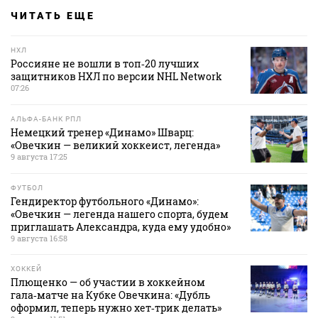
ЧИТАТЬ ЕЩЕ
НХЛ
Россияне не вошли в топ‑20 лучших
защитников НХЛ по версии NHL Network
07:26
АЛЬФА-БАНК РПЛ
Немецкий тренер «Динамо» Шварц:
«Овечкин — великий хоккеист, легенда»
9 августа 17:25
ФУТБОЛ
Гендиректор футбольного «Динамо»:
«Овечкин — легенда нашего спорта, будем
приглашать Александра, куда ему удобно»
9 августа 16:58
ХОККЕЙ
Плющенко — об участии в хоккейном
гала‑матче на Кубке Овечкина: «Дубль
оформил, теперь нужно хет‑трик делать»