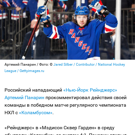
Артемий Панарин / Фото: ©
Jared Silber / Contributor / National Hockey
League / Gettyimages.ru
Российский нападающий
«Нью‑Йорк Рейнджерс»
Артемий Панарин
прокомментировал действия своей
команды в победном матче регулярного чемпионата
НХЛ с
«Коламбусом»
.
«Рейнджерс» в «Мэдисон Сквер Гарден» в среду