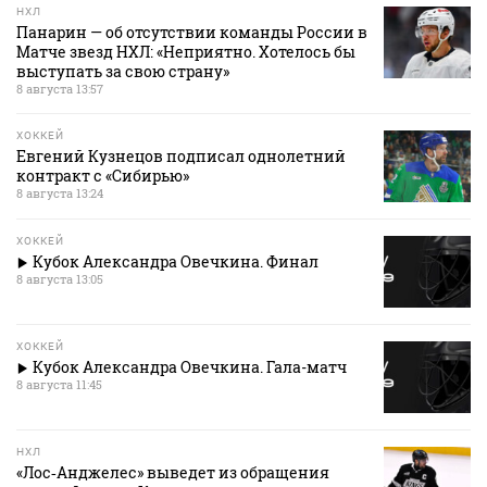
НХЛ
Панарин — об отсутствии команды России в
Матче звезд НХЛ: «Неприятно. Хотелось бы
выступать за свою страну»
8 августа 13:57
ХОККЕЙ
Евгений Кузнецов подписал однолетний
контракт с «Сибирью»
8 августа 13:24
ХОККЕЙ
Кубок Александра Овечкина. Финал
8 августа 13:05
ХОККЕЙ
Кубок Александра Овечкина. Гала-матч
8 августа 11:45
НХЛ
«Лос‑Анджелес» выведет из обращения