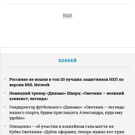
ЕЩЕ
ХОККЕЙ
Россияне не вошли в топ‑20 лучших защитников НХЛ по
версии NHL Network
Немецкий тренер «Динамо» Шварц: «Овечкин — великий
хоккеист, легенда»
Гендиректор футбольного «Динамо»: «Овечкин — легенда
нашего спорта, будем приглашать Александра, куда ему
удобно»
Плющенко — об участии в хоккейном гала‑матче на
Кубке Овечкина: «Дубль оформил, теперь нужно хет‑трик