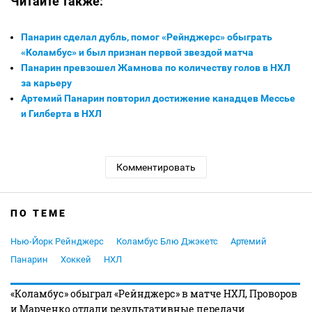
Читайте также:
Панарин сделал дубль, помог «Рейнджерс» обыграть
«Коламбус» и был признан первой звездой матча
Панарин превзошел Жамнова по количеству голов в НХЛ
за карьеру
Артемий Панарин повторил достижение канадцев Мессье
и Гилберта в НХЛ
Комментировать
ПО ТЕМЕ
Нью-Йорк Рейнджерс
Коламбус Блю Джэкетс
Артемий
Панарин
Хоккей
НХЛ
«Коламбус» обыграл «Рейнджерс» в матче НХЛ, Проворов
и Марченко отдали результативные передачи