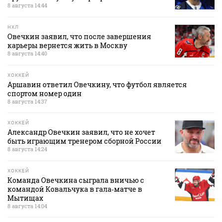
8 августа 14:44
НХЛ
Овечкин заявил, что после завершения
карьеры вернется жить в Москву
8 августа 14:40
ХОККЕЙ
Аршавин ответил Овечкину, что футбол является
спортом номер один
8 августа 14:37
ХОККЕЙ
Александр Овечкин заявил, что не хочет
быть играющим тренером сборной России
8 августа 14:24
ХОККЕЙ
Команда Овечкина сыграла вничью с
командой Ковальчука в гала‑матче в
Мытищах
8 августа 14:04