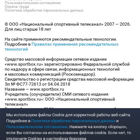
Пользовательское соглашение
Охрана труда
Политика обработки персональных данных
© ООО «Национальный спортивный телеканал» 2007 — 2026.
Для лиц старше 18 лет
На сайте применяются рекомендательные технологии.
Подробнее в
Правилах применения рекомендательных
технологий
Средство массовой информации сетевое издание
«www.sportbox.ru» зарегистрировано Федеральной службой
по надзору в сфере связи, информационных технологий
и массовых коммуникаций (Роскомнадзор).
Свидетельство о регистрации средства массовой информации
Эл № ФС77-72613 от 04.04.2018
Название — www.sportbox.ru
Учредитель (соучредители) СМИ сетевого издания
«www.sportbox.ru»: ООО «Национальный спортивный
телеканал»
Главный редактор СМИ сетевого издания «www.sportbox.ru»:
Конов В.А.
Мы используем файлы Сookie для корректной работы веб-сайта.
Номер телефона редакции СМИ сетевого издания
Подробнее в
Политике обработки персональных данных
и
«www.sportbox.ru»: +7 (495) 653 8419
Пользовательском соглашении
. Нажмите на кнопку «Хорошо»,
Адрес электронной почты редакции СМИ сетевого издания
если Вы согласны на использование файлов cookie. Если нет, то
«www.sportbox.ru»: editor@sportbox.ru
отключите Cookies в настройках браузера