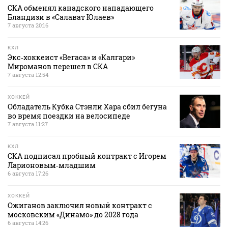
СКА обменял канадского нападающего
Бландизи в «Салават Юлаев»
7 августа 20:16
КХЛ
Экс‑хоккеист «Вегаса» и «Калгари»
Мироманов перешел в СКА
7 августа 12:54
ХОККЕЙ
Обладатель Кубка Стэнли Хара сбил бегуна
во время поездки на велосипеде
7 августа 11:27
КХЛ
СКА подписал пробный контракт с Игорем
Ларионовым‑младшим
6 августа 17:26
ХОККЕЙ
Ожиганов заключил новый контракт с
московским «Динамо» до 2028 года
6 августа 14:26