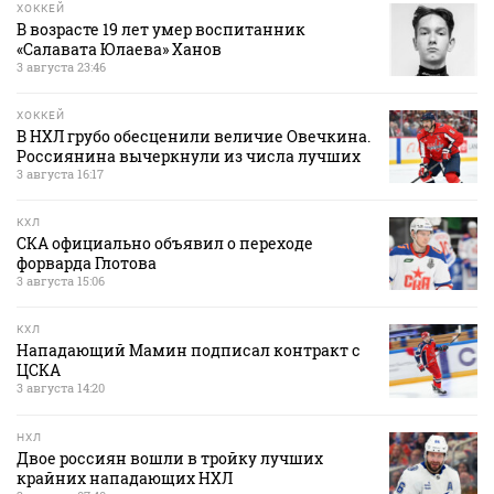
ХОККЕЙ
В возрасте 19 лет умер воспитанник
«Салавата Юлаева» Ханов
3 августа 23:46
ХОККЕЙ
В НХЛ грубо обесценили величие Овечкина.
Россиянина вычеркнули из числа лучших
3 августа 16:17
КХЛ
СКА официально объявил о переходе
форварда Глотова
3 августа 15:06
КХЛ
Нападающий Мамин подписал контракт с
ЦСКА
3 августа 14:20
НХЛ
Двое россиян вошли в тройку лучших
крайних нападающих НХЛ