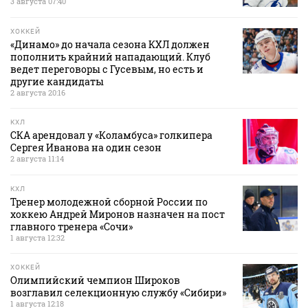
3 августа 07:40
ХОККЕЙ
«Динамо» до начала сезона КХЛ должен
пополнить крайний нападающий. Клуб
ведет переговоры с Гусевым, но есть и
другие кандидаты
2 августа 20:16
КХЛ
СКА арендовал у «Коламбуса» голкипера
Сергея Иванова на один сезон
2 августа 11:14
КХЛ
Тренер молодежной сборной России по
хоккею Андрей Миронов назначен на пост
главного тренера «Сочи»
1 августа 12:32
ХОККЕЙ
Олимпийский чемпион Широков
возглавил селекционную службу «Сибири»
1 августа 12:18