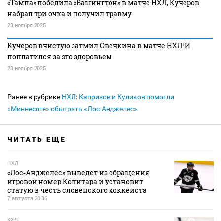
«Тампа» победила «Вашингтон» в матче НХЛ, Кучеров
набрал три очка и получил травму
23 ноября 2025
Кучеров вчистую затмил Овечкина в матче НХЛ! И
поплатился за это здоровьем
23 ноября 2025
Ранее в рубрике
НХЛ
:
Капризов и Куликов помогли
«Миннесоте» обыграть «Лос-Анджелес»
ЧИТАТЬ ЕЩЕ
НХЛ
«Лос‑Анджелес» выведет из обращения
игровой номер Копитара и установит
статую в честь словенского хоккеиста
7 августа 20:36
КХЛ