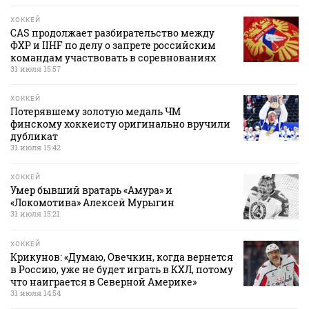
ХОККЕЙ
CAS продолжает разбирательство между
ФХР и IIHF по делу о запрете российским
командам участвовать в соревнованиях
31 июля 15:57
ХОККЕЙ
Потерявшему золотую медаль ЧМ
финскому хоккеисту оригинально вручили
дубликат
31 июля 15:42
ХОККЕЙ
Умер бывший вратарь «Амура» и
«Локомотива» Алексей Мурыгин
31 июля 15:21
ХОККЕЙ
Крикунов: «Думаю, Овечкин, когда вернется
в Россию, уже не будет играть в КХЛ, потому
что наиграется в Северной Америке»
31 июля 14:54