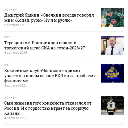
ХОККЕЙ
Дмитрий Яшкин: «Овечкин всегда говорил
мне: «Копай, руби». Ну я и рублю»
6 августа 13:51
КХЛ
Терещенко и Епанчинцев вошли в
тренерский штаб СКА на сезон‑2026/27
4 августа 20:03
ВХЛ
Хоккейный клуб «Челны» не примет
участия в новом сезоне ВХЛ из‑за проблем с
финансами
4 августа 15:31
ХОККЕЙ
Сын знаменитого хоккеиста отказался от
России. И с гордостью играет за сборную
Канады
4 августа 12:55