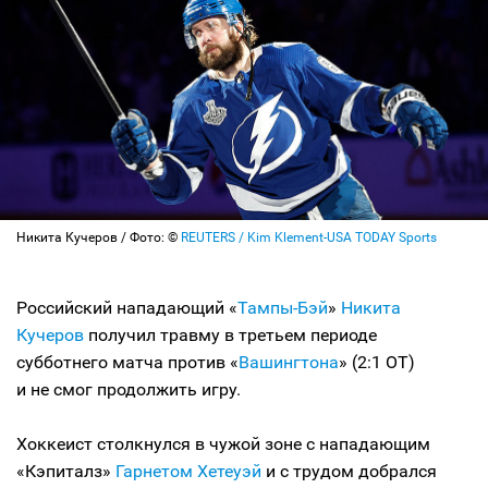
Никита Кучеров / Фото: ©
REUTERS / Kim Klement-USA TODAY Sports
Российский нападающий «
Тампы-Бэй
»
Никита
Кучеров
получил травму в третьем периоде
субботнего матча против «
Вашингтона
» (2:1 ОТ)
и не смог продолжить игру.
Хоккеист столкнулся в чужой зоне с нападающим
«Кэпиталз»
Гарнетом Хетеуэй
и с трудом добрался