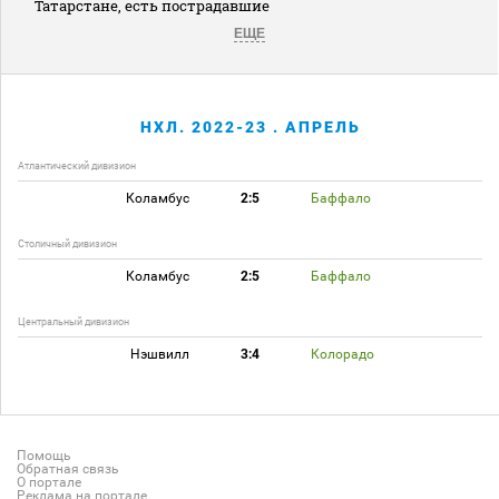
Татарстане, есть пострадавшие
ЕЩЕ
НХЛ. 2022-23 . АПРЕЛЬ
Атлантический дивизион
Коламбус
2:5
Баффало
Столичный дивизион
Коламбус
2:5
Баффало
Центральный дивизион
Нэшвилл
3:4
Колорадо
Помощь
Обратная связь
О портале
Реклама на портале