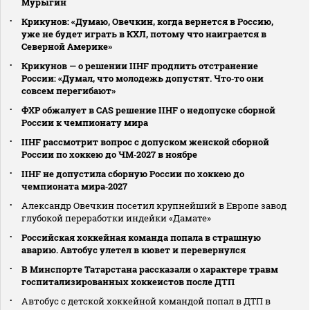
Мурыгин
Крикунов: «Думаю, Овечкин, когда вернется в Россию,
уже не будет играть в КХЛ, потому что наиграется в
Северной Америке»
Крикунов — о решении IIHF продлить отстранение
России: «Думал, что молодежь допустят. Что‑то они
совсем перегибают»
ФХР обжалует в CAS решение IIHF о недопуске сборной
России к чемпионату мира
IIHF рассмотрит вопрос с допуском женской сборной
России по хоккею до ЧМ‑2027 в ноябре
IIHF не допустила сборную России по хоккею до
чемпионата мира‑2027
Александр Овечкин посетил крупнейший в Европе завод
глубокой переработки индейки «Дамате»
Российская хоккейная команда попала в страшную
аварию. Автобус улетел в кювет и перевернулся
В Минспорте Татарстана рассказали о характере травм
госпитализированных хоккеистов после ДТП
Автобус с детской хоккейной командой попал в ДТП в