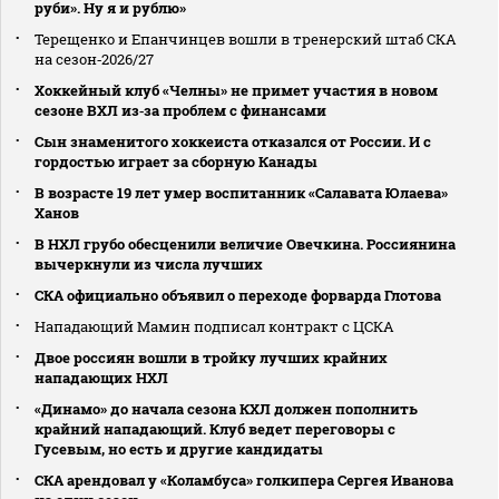
руби». Ну я и рублю»
Терещенко и Епанчинцев вошли в тренерский штаб СКА
на сезон‑2026/27
Хоккейный клуб «Челны» не примет участия в новом
сезоне ВХЛ из‑за проблем с финансами
Сын знаменитого хоккеиста отказался от России. И с
гордостью играет за сборную Канады
В возрасте 19 лет умер воспитанник «Салавата Юлаева»
Ханов
В НХЛ грубо обесценили величие Овечкина. Россиянина
вычеркнули из числа лучших
СКА официально объявил о переходе форварда Глотова
Нападающий Мамин подписал контракт с ЦСКА
Двое россиян вошли в тройку лучших крайних
нападающих НХЛ
«Динамо» до начала сезона КХЛ должен пополнить
крайний нападающий. Клуб ведет переговоры с
Гусевым, но есть и другие кандидаты
СКА арендовал у «Коламбуса» голкипера Сергея Иванова