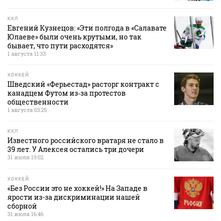
КХЛ
Евгений Кузнецов: «Эти полгода в «Салавате
Юлаеве» были очень крутыми, но так
бывает, что пути расходятся»
1 августа 11:33
ХОККЕЙ
Шведский «Ферьестад» расторг контракт с
канадцем Футом из‑за протестов
общественности
1 августа 03:25
КХЛ
Известного российского вратаря не стало в
39 лет. У Алексея остались три дочери
31 июля 19:02
ХОККЕЙ
«Без России это не хоккей!» На Западе в
ярости из-за дискриминации нашей
сборной
31 июля 16:46