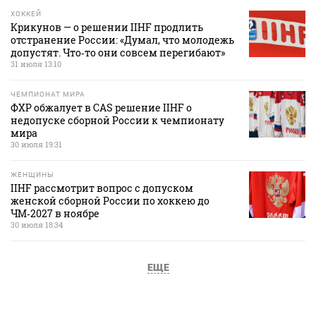
ХОККЕЙ
Крикунов — о решении IIHF продлить
отстранение России: «Думал, что молодежь
допустят. Что‑то они совсем перегибают»
31 июля 13:10
ЧЕМПИОНАТ МИРА
ФХР обжалует в CAS решение IIHF о
недопуске сборной России к чемпионату
мира
30 июля 19:31
ЖЕНЩИНЫ
IIHF рассмотрит вопрос с допуском
женской сборной России по хоккею до
ЧМ‑2027 в ноябре
30 июля 18:34
ЕЩЕ