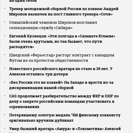
на один сезон
Тренер молодежной сборной России по хоккею Андрей
Миронов назначен на пост главного тренера «Сочи»
Олимпийский чемпион Широков возглавил
селекционную службу «Сибири»
Евгений Кузнецов: «Эти полгода в «Салавате Юлаеве»
были очень крутыми, но так бывает, что пути
расходятся»
Шведский «Ферьестад» расторг контракт с канадцем
Футом из‑за протестов общественности
Известного российского вратаря не стало в 39 лет. У
Алексея остались три дочери
«Без России это не хоккей!» На Западе в ярости из-за
дискриминации нашей сборной
CAS продолжает разбирательство между ФХР и IIHF по
делу о запрете российским командам участвовать в
соревнованиях
Потерявшему золотую медаль ЧМ финскому хоккеисту
оригинально вручили дубликат
Умер бывший вратарь «Амура» и «Локомотива» Алексей