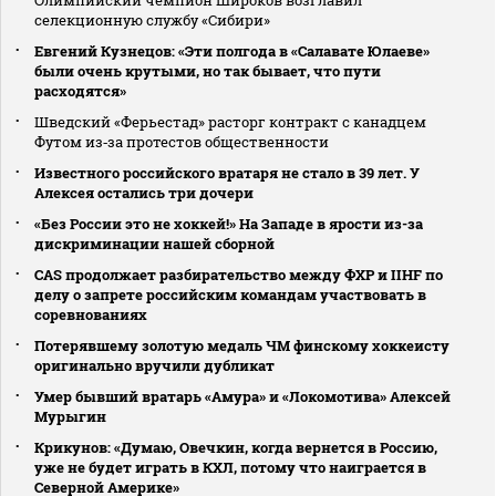
селекционную службу «Сибири»
Евгений Кузнецов: «Эти полгода в «Салавате Юлаеве»
были очень крутыми, но так бывает, что пути
расходятся»
Шведский «Ферьестад» расторг контракт с канадцем
Футом из‑за протестов общественности
Известного российского вратаря не стало в 39 лет. У
Алексея остались три дочери
«Без России это не хоккей!» На Западе в ярости из-за
дискриминации нашей сборной
CAS продолжает разбирательство между ФХР и IIHF по
делу о запрете российским командам участвовать в
соревнованиях
Потерявшему золотую медаль ЧМ финскому хоккеисту
оригинально вручили дубликат
Умер бывший вратарь «Амура» и «Локомотива» Алексей
Мурыгин
Крикунов: «Думаю, Овечкин, когда вернется в Россию,
уже не будет играть в КХЛ, потому что наиграется в
Северной Америке»