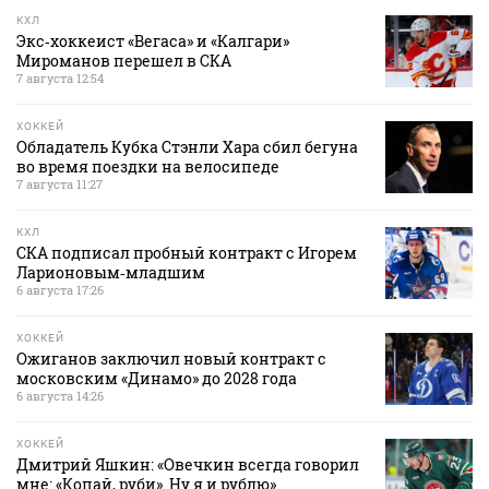
КХЛ
Экс‑хоккеист «Вегаса» и «Калгари»
Мироманов перешел в СКА
7 августа 12:54
ХОККЕЙ
Обладатель Кубка Стэнли Хара сбил бегуна
во время поездки на велосипеде
7 августа 11:27
КХЛ
СКА подписал пробный контракт с Игорем
Ларионовым‑младшим
6 августа 17:26
ХОККЕЙ
Ожиганов заключил новый контракт с
московским «Динамо» до 2028 года
6 августа 14:26
ХОККЕЙ
Дмитрий Яшкин: «Овечкин всегда говорил
мне: «Копай, руби». Ну я и рублю»