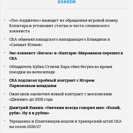
ХОККЕЙ
«Лос‑Анджелес» выведет из обращения игровой номер
Копитара и установит статую в честь словенского
хоккеиста
СКА обменял канадского нападающего Бландизи в
«Салават Юлаев»
Экс‑хоккеист «Вегаса» и «Калгари» Мироманов перешел в
СКА
Обладатель Кубка Стэнли Хара сбил бегуна во время
поездки на велосипеде
СКА подписал пробный контракт с Игорем
Ларионовым‑младшим
Ожиганов заключил новый контракт с московским
«Динамо» до 2028 года
Дмитрий Яшкин: «Овечкин всегда говорил мне: «Копай,
руби». Ну я и рублю»
Терещенко и Епанчинцев вошли в тренерский штаб СКА
на сезон‑2026/27