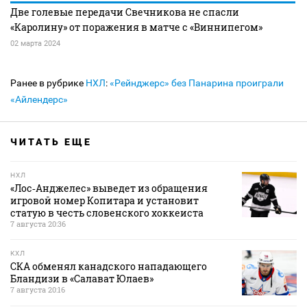
Две голевые передачи Свечникова не спасли
«Каролину» от поражения в матче с «Виннипегом»
02 марта 2024
Ранее в рубрике
НХЛ
:
«Рейнджерс» без Панарина проиграли
«Айлендерс»
ЧИТАТЬ ЕЩЕ
НХЛ
«Лос‑Анджелес» выведет из обращения
игровой номер Копитара и установит
статую в честь словенского хоккеиста
7 августа 20:36
КХЛ
СКА обменял канадского нападающего
Бландизи в «Салават Юлаев»
7 августа 20:16