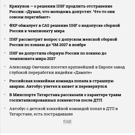
Крикунов — о решении IIHF продлить отстранение
России: «Думал, что молодежь допустят. Что‑то они
совсем перегибают»
ФХР обжалует в CAS решение IIHF о недопуске сборной
России к чемпионату мира
IIHF рассмотрит вопрос с допуском женской сборной
России по хоккею до ЧМ‑2027 в ноябре
IIHF не допустила сборную России по хоккею до
чемпионата мира‑2027
Александр Овечкин посетил крупнейший в Европе завод
глубокой переработки индейки «Дамате»
Российская хоккейная команда попала в страшную
аварию. Автобус улетел в кювет и перевернулся
В Минспорте Татарстана рассказали о характере травм
госпитализированных хоккеистов после ДТП
Автобус с детской хоккейной командой попал в ДТП в
Татарстане, есть пострадавшие
ЕЩЕ