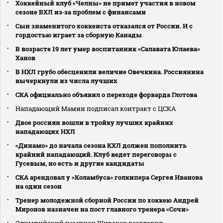
Хоккейный клуб «Челны» не примет участия в новом
сезоне ВХЛ из‑за проблем с финансами
Сын знаменитого хоккеиста отказался от России. И с
гордостью играет за сборную Канады
В возрасте 19 лет умер воспитанник «Салавата Юлаева»
Ханов
В НХЛ грубо обесценили величие Овечкина. Россиянина
вычеркнули из числа лучших
СКА официально объявил о переходе форварда Глотова
Нападающий Мамин подписал контракт с ЦСКА
Двое россиян вошли в тройку лучших крайних
нападающих НХЛ
«Динамо» до начала сезона КХЛ должен пополнить
крайний нападающий. Клуб ведет переговоры с
Гусевым, но есть и другие кандидаты
СКА арендовал у «Коламбуса» голкипера Сергея Иванова
на один сезон
Тренер молодежной сборной России по хоккею Андрей
Миронов назначен на пост главного тренера «Сочи»
Олимпийский чемпион Широков возглавил