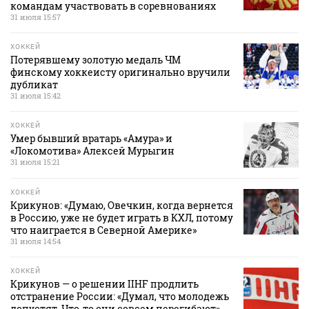
командам участвовать в соревнованиях
31 июля 15:57
ХОККЕЙ
Потерявшему золотую медаль ЧМ
финскому хоккеисту оригинально вручили
дубликат
31 июля 15:42
ХОККЕЙ
Умер бывший вратарь «Амура» и
«Локомотива» Алексей Мурыгин
31 июля 15:21
ХОККЕЙ
Крикунов: «Думаю, Овечкин, когда вернется
в Россию, уже не будет играть в КХЛ, потому
что наиграется в Северной Америке»
31 июля 14:54
ХОККЕЙ
Крикунов — о решении IIHF продлить
отстранение России: «Думал, что молодежь
допустят. Что‑то они совсем перегибают»