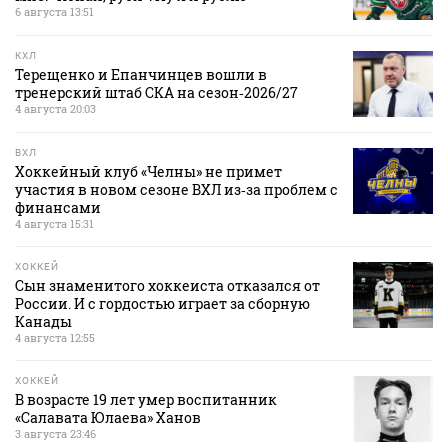
6 августа 13:51
КХЛ
Терещенко и Епанчинцев вошли в
тренерский штаб СКА на сезон‑2026/27
4 августа 20:03
ВХЛ
Хоккейный клуб «Челны» не примет
участия в новом сезоне ВХЛ из‑за проблем с
финансами
4 августа 15:31
ХОККЕЙ
Сын знаменитого хоккеиста отказался от
России. И с гордостью играет за сборную
Канады
4 августа 12:55
ХОККЕЙ
В возрасте 19 лет умер воспитанник
«Салавата Юлаева» Ханов
3 августа 23:46