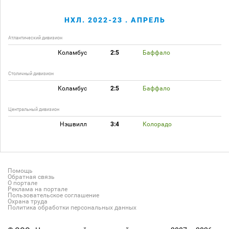
НХЛ. 2022-23 . АПРЕЛЬ
Атлантический дивизион
Коламбус
2:5
Баффало
Столичный дивизион
Коламбус
2:5
Баффало
Центральный дивизион
Нэшвилл
3:4
Колорадо
Помощь
Обратная связь
О портале
Реклама на портале
Пользовательское соглашение
Охрана труда
Политика обработки персональных данных