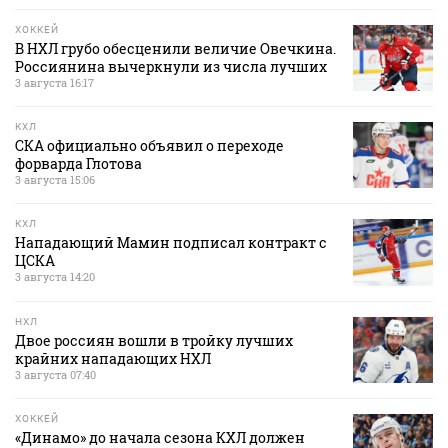
ХОККЕЙ
В НХЛ грубо обесценили величие Овечкина.
Россиянина вычеркнули из числа лучших
3 августа 16:17
КХЛ
СКА официально объявил о переходе
форварда Глотова
3 августа 15:06
КХЛ
Нападающий Мамин подписал контракт с
ЦСКА
3 августа 14:20
НХЛ
Двое россиян вошли в тройку лучших
крайних нападающих НХЛ
3 августа 07:40
ХОККЕЙ
«Динамо» до начала сезона КХЛ должен