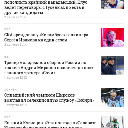
пополнить крайний нападающий. Клуб
ведет переговоры с Гусевым, но есть и
другие кандидаты
2 августа 20:16
КХЛ
СКА арендовал у «Коламбуса» голкипера
Сергея Иванова на один сезон
2 августа 11:14
КХЛ
Тренер молодежной сборной России по
хоккею Андрей Миронов назначен на пост
главного тренера «Сочи»
1 августа 12:32
ХОККЕЙ
Олимпийский чемпион Широков
возглавил селекционную службу «Сибири»
1 августа 12:18
КХЛ
Евгений Кузнецов: «Эти полгода в «Салавате
Юлаеве» были очень крутыми, но так