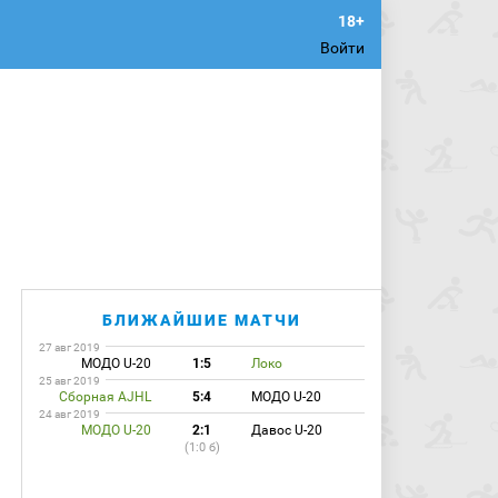
Войти
БЛИЖАЙШИЕ МАТЧИ
27 авг 2019
МОДО U-20
1:5
Локо
25 авг 2019
Сборная AJHL
5:4
МОДО U-20
24 авг 2019
МОДО U-20
2:1
Давос U-20
(1:0 б)