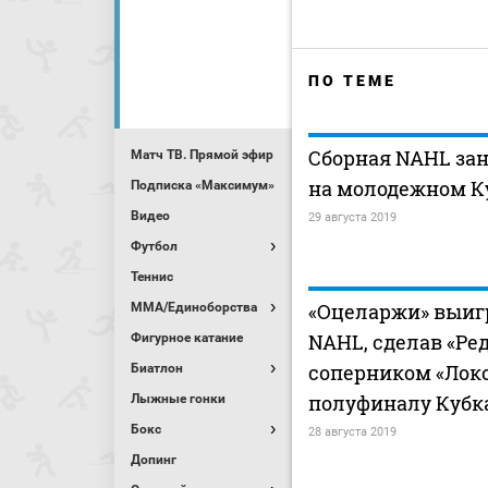
ПО ТЕМЕ
Сборная NAHL зан
Матч ТВ. Прямой эфир
на молодежном К
Подписка «Максимум»
Видео
29 августа 2019
Футбол
Теннис
«Оцеларжи» выигр
MMA/Единоборства
NAHL, сделав «Ре
Фигурное катание
соперником «Локо
Биатлон
полуфиналу Кубк
Лыжные гонки
Бокс
28 августа 2019
Допинг