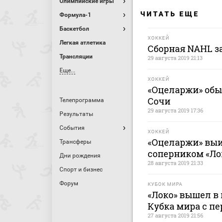
Олимпийские игры
ЧИТАТЬ ЕЩЕ
Формула-1
Баскетбол
ХОККЕЙ
Легкая атлетика
Сборная NAHL з
Трансляции
29 августа 2019 21:13
Еще...
ХОККЕЙ
«Оцеларжи» обыг
Сочи
Телепрограмма
29 августа 2019 17:36
Результаты
События
ХОККЕЙ
«Оцеларжи» выиг
Трансферы
соперником «Ло
Дни рождения
28 августа 2019 21:33
Спорт и бизнес
Форум
КУБОК МИРА
«Локо» вышел в
Кубка мира с пе
27 августа 2019 21:56