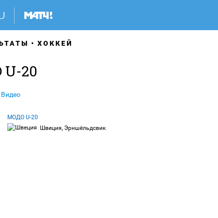
ЬТАТЫ
ХОККЕЙ
 U-20
Видео
МОДО U-20
Швеция, Эрншёльдсвик