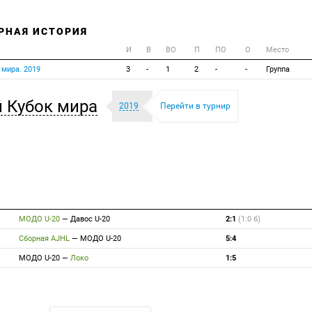
ИРНАЯ ИСТОРИЯ
И
В
ВО
П
ПО
О
Место
мира. 2019
3
-
1
2
-
-
Группа
 Кубок мира
2019
Перейти в турнир
МОДО U-20
—
Давос U-20
2:1
(1:0 б)
Сборная AJHL
—
МОДО U-20
5:4
МОДО U-20
—
Локо
1:5