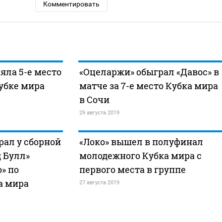
Комментировать
яла 5-е место
«Оцеларжи» обыграл «Давос» в
убке мира
матче за 7-е место Кубка мира
в Сочи
29 августа 2019
ал у сборной
«Локо» вышел в полуфинал
д Булл»
молодежного Кубка мира с
» по
первого места в группе
а мира
27 августа 2019