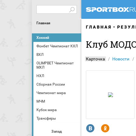
Главная
ГЛАВНАЯ
РЕЗУЛ
Хоккей
Клуб МОДО
Фонбет Чемпионат КХЛ
ВХЛ
Карточка
Новости
OLIMPBET Чемпионат
МХЛ
НХЛ
Сборная России
Чемпионат мира
МЧМ
Кубок мира
Трансферы
R
Y
Запад