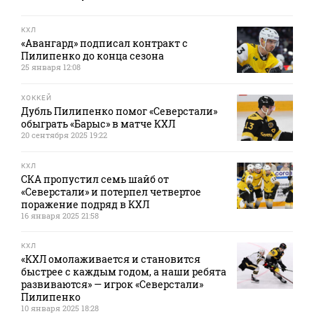
КХЛ
«Авангард» подписал контракт с
Пилипенко до конца сезона
25 января 12:08
ХОККЕЙ
Дубль Пилипенко помог «Северстали»
обыграть «Барыс» в матче КХЛ
20 сентября 2025 19:22
КХЛ
СКА пропустил семь шайб от
«Северстали» и потерпел четвертое
поражение подряд в КХЛ
16 января 2025 21:58
КХЛ
«КХЛ омолаживается и становится
быстрее с каждым годом, а наши ребята
развиваются» — игрок «Северстали»
Пилипенко
10 января 2025 18:28