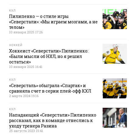
КХЛ
Пилипенко — о стиле игры
«Северстали»: «Мы играем мозгами, а не
телом»
10 января 2025 17:26
ХОККЕЙ
Хоккеист «Северстали» Пилипенко:
«Были мысли об НХЛ, но я решил
остаться»
10 января 2025 16:41
КХЛ
«Северсталь» обыграла «Спартак» и
сравняла счет в серии плей‑офф КХЛ
2 марта 2024 19:16
КХЛ
Нападающий «Северстали» Пилипенко
рассказал, как в команде отнеслись к
уходу тренера Разина
25 августа 2023 15:41