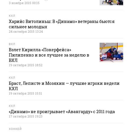
3 ноября 2015 00:15
КХЛ
Харийс Витолиньш: В «Динамо» ветераны бьются
сильнее молодых
24 октября 2015 13:24
ВХЛ
Взлет Кирилла «Покерфейса»
Пилипенко и все лучшее за неделю в
ВХЛ
19 октября 2015 18:52
КХЛ
Браст, Леписте и Мозякин — лучшие игроки недели
КХЛ
19 октября 2015 15:51
КХЛ
«Динамо» не проигрывает «Авангарду» с 2011 года
17 октября 2015 19:23
ХОККЕЙ