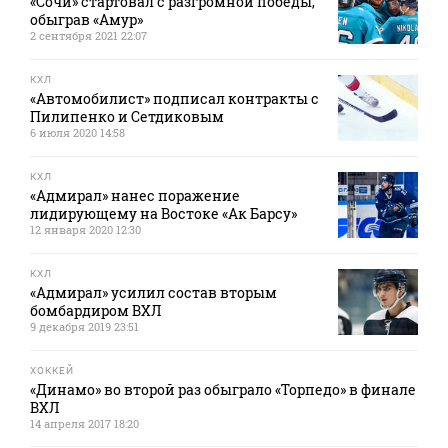
«Сочи» стартовал с разгромной победы,
обыграв «Амур»
2 сентября 2021 22:07
КХЛ
«Автомобилист» подписал контракты с
Пилипенко и Сетдиковым
6 июля 2020 14:58
КХЛ
«Адмирал» нанес поражение
лидирующему на Востоке «Ак Барсу»
12 января 2020 12:30
КХЛ
«Адмирал» усилил состав вторым
бомбардиром ВХЛ
9 декабря 2019 23:51
ХОККЕЙ
«Динамо» во второй раз обыграло «Торпедо» в финале
ВХЛ
14 апреля 2017 18:20