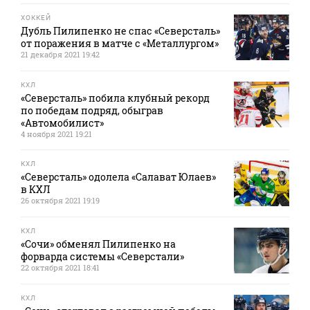
ХОККЕЙ
Дубль Пилипенко не спас «Северсталь»
от поражения в матче с «Металлургом»
21 декабря 2021 19:42
КХЛ
«Северсталь» побила клубный рекорд
по победам подряд, обыграв
«Автомобилист»
4 ноября 2021 19:21
КХЛ
«Северсталь» одолела «Салават Юлаев»
в КХЛ
26 октября 2021 19:19
КХЛ
«Сочи» обменял Пилипенко на
форварда системы «Северстали»
22 октября 2021 18:41
КХЛ