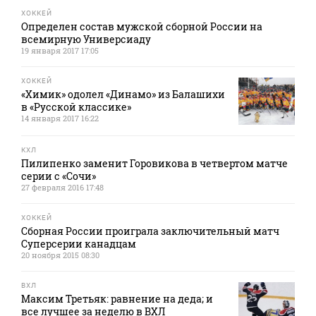
ХОККЕЙ
Определен состав мужской сборной России на
всемирную Универсиаду
19 января 2017 17:05
ХОККЕЙ
«Химик» одолел «Динамо» из Балашихи
в «Русской классике»
14 января 2017 16:22
КХЛ
Пилипенко заменит Горовикова в четвертом матче
серии с «Сочи»
27 февраля 2016 17:48
ХОККЕЙ
Сборная России проиграла заключительный матч
Суперсерии канадцам
20 ноября 2015 08:30
ВХЛ
Максим Третьяк: равнение на деда; и
все лучшее за неделю в ВХЛ