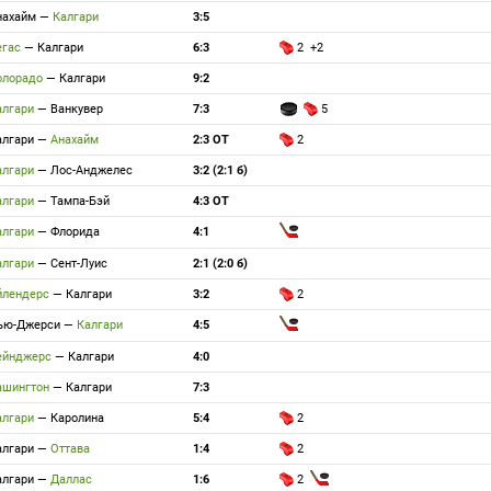
нахайм
—
Калгари
3:5
егас
—
Калгари
6:3
2 +2
олорадо
—
Калгари
9:2
алгари
—
Ванкувер
7:3
5
алгари
—
Анахайм
2:3 ОТ
2
алгари
—
Лос-Анджелес
3:2 (2:1 б)
алгари
—
Тампа-Бэй
4:3 ОТ
алгари
—
Флорида
4:1
алгари
—
Сент-Луис
2:1 (2:0 б)
йлендерс
—
Калгари
3:2
2
ью-Джерси
—
Калгари
4:5
ейнджерс
—
Калгари
4:0
ашингтон
—
Калгари
7:3
алгари
—
Каролина
5:4
2
алгари
—
Оттава
1:4
2
алгари
—
Даллас
1:6
2