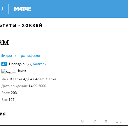
ЬТАТЫ
ХОККЕЙ
ам
Видео
Трансферы
43
Нападающий,
Калгари
Чехия
Имя:
Клапка Адам
/ Adam Klapka
Дата рождения:
14.09.2000
Рост:
203
Вес:
107
ИЯ
М
Г
П
Штр