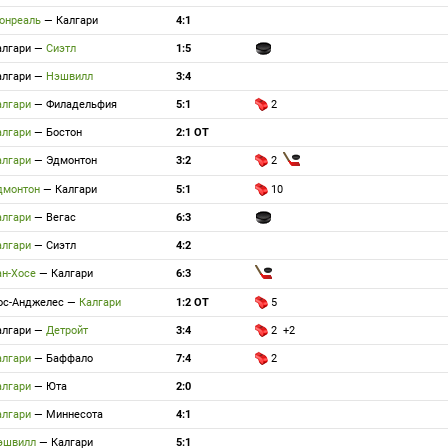
онреаль
—
Калгари
4:1
алгари
—
Сиэтл
1:5
алгари
—
Нэшвилл
3:4
алгари
—
Филадельфия
5:1
2
алгари
—
Бостон
2:1 ОТ
алгари
—
Эдмонтон
3:2
2
дмонтон
—
Калгари
5:1
10
алгари
—
Вегас
6:3
алгари
—
Сиэтл
4:2
ан-Хосе
—
Калгари
6:3
ос-Анджелес
—
Калгари
1:2 ОТ
5
алгари
—
Детройт
3:4
2 +2
алгари
—
Баффало
7:4
2
алгари
—
Юта
2:0
алгари
—
Миннесота
4:1
эшвилл
—
Калгари
5:1