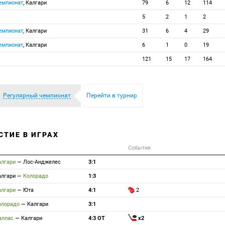
емпионат
, Калгари
79
6
12
114
5
2
1
2
емпионат
, Калгари
31
6
4
29
емпионат
, Калгари
6
1
0
19
121
15
17
164
Регулярный чемпионат
Перейти в турнир
СТИЕ В ИГРАХ
События
алгари
—
Лос-Анджелес
3:1
алгари
—
Колорадо
1:3
алгари
—
Юта
4:1
2
олорадо
—
Калгари
3:1
аллас
—
Калгари
4:3 ОТ
x2