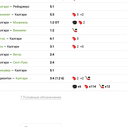
алгари
—
Рейнджерс
5:1
иннипег
—
Калгари
5:3
5 +2
алгари
—
Монреаль
1:2 ОТ
2
алгари
—
Виннипег
1:2
егас
—
Калгари
6:1
5
та
—
Калгари
3:1
2 +5
алгари
—
Вегас
2:4
алгари
—
Сент-Луис
2:4
анкувер
—
Калгари
5:1
дмонтон
—
Калгари
3:4 (1:2 б)
2 +2
x6
x114
x12
? Условные обозначения