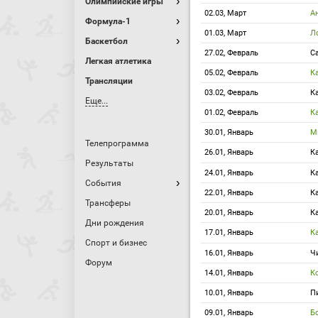
Олимпийские игры
02.03, Март
А
Формула-1
01.03, Март
Л
Баскетбол
27.02, Февраль
С
Легкая атлетика
05.02, Февраль
К
Трансляции
03.02, Февраль
К
Еще...
01.02, Февраль
К
30.01, Январь
М
Телепрограмма
26.01, Январь
К
Результаты
24.01, Январь
К
События
22.01, Январь
К
Трансферы
20.01, Январь
К
Дни рождения
17.01, Январь
К
Спорт и бизнес
16.01, Январь
Ч
Форум
14.01, Январь
К
10.01, Январь
П
09.01, Январь
Б