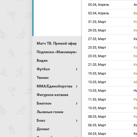
05.04, Апрель
А
03.04, Апрель
В
31.03, Март
К
29.03, Март
К
27.03, Март
К
Матч ТВ. Прямой эфир
25.03, Март
К
Подписка «Максимум»
23.03, Март
К
Видео
21.03, Март
К
Футбол
19.03, Март
К
Теннис
15.03, Март
А
MMA/Единоборства
13.03, Март
Н
Фигурное катание
11.03, Март
Р
Биатлон
10.03, Март
В
Лыжные гонки
08.03, Март
К
Бокс
06.03, Март
К
Допинг
04.03, Март
К