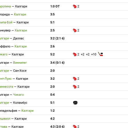
аролина
—
Калгари
1:0 ОТ
2
лорида
—
Калгари
3:5
ампа-Бэй
—
Калгари
5:1
анкувер
—
Калгари
2:5
2
алгари
—
Даллас
3:2 (2:1 б)
аффало
—
Калгари
2:6
икаго
—
Калгари
5:2
2 +2 +2 +10
алгари
—
Виннипег
3:4 (0:1 б)
алгари
—
Сан-Хосе
2:0
ент-Луис
—
Калгари
3:2
2
иннесота
—
Калгари
2:0
2
алгари
—
Чикаго
0:4
алгари
—
Коламбус
5:1
иладельфия
—
Калгари
1:2
эшвилл
—
Калгари
4:2
ттава
—
Калгари
4:3 (2:0 б)
2