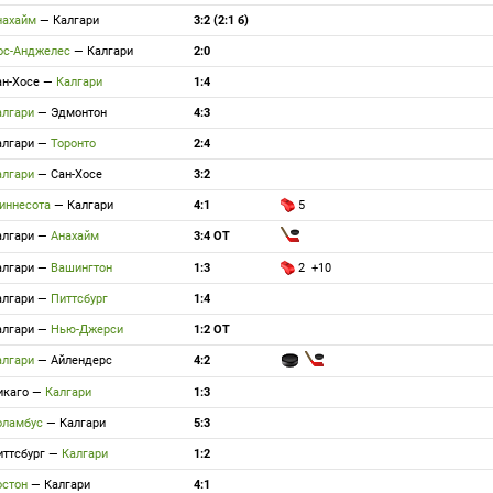
нахайм
—
Калгари
3:2 (2:1 б)
ос-Анджелес
—
Калгари
2:0
ан-Хосе
—
Калгари
1:4
алгари
—
Эдмонтон
4:3
алгари
—
Торонто
2:4
алгари
—
Сан-Хосе
3:2
иннесота
—
Калгари
4:1
5
алгари
—
Анахайм
3:4 ОТ
алгари
—
Вашингтон
1:3
2 +10
алгари
—
Питтсбург
1:4
алгари
—
Нью-Джерси
1:2 ОТ
алгари
—
Айлендерс
4:2
икаго
—
Калгари
1:3
оламбус
—
Калгари
5:3
иттсбург
—
Калгари
1:2
остон
—
Калгари
4:1