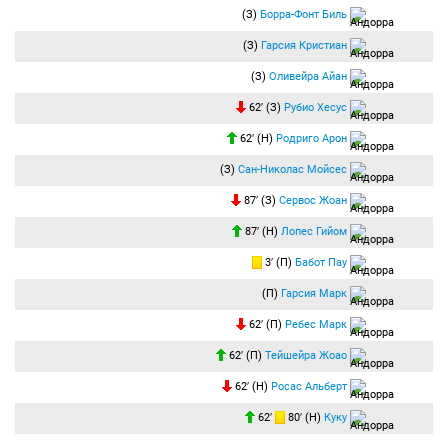
(З)
Борра-Фонт Биль
(З)
Гарсия Кристиан
(З)
Оливейра Айан
62′ (З)
Рубио Хесус
62′ (Н)
Родриго Арон
(З)
Сан-Николас Мойсес
87′ (З)
Сервос Жоан
87′ (Н)
Лопес Гийом
3′ (П)
Бабот Пау
(П)
Гарсия Марк
62′ (П)
Ребес Марк
62′ (П)
Тейшейра Жоао
62′ (Н)
Росас Альберт
62′
80′ (Н)
Куку