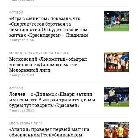
ФУТБОЛ
«Игра с «Зенитом» показала, что
«Спартак» готов бороться за
чемпионство. Он будет фаворитом
матча с «Краснодаром» — Гладилин
7 августа 21:56
МОЛОДЕЖНАЯ ФУТБОЛЬНАЯ ЛИГА
Московский «Локомотив» обыграл
московское «Динамо» в матче
Молодежной лиги
7 августа 21:03
ФУТБОЛ
Ловчев — о «Динамо»: «Шварц, заткни
им всем рот. Выиграй три матча, и мы
будем тут говорить: «Красавец»
7 августа 20:22
LEON-ВТОРАЯ ЛИГА
«Алания» проведет первый матч на
обновленном Республиканском