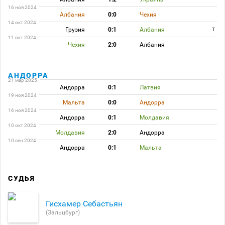
16 ноя 2024
Албания
0:0
Чехия
14 окт 2024
Грузия
0:1
Албания
T
11 окт 2024
Чехия
2:0
Албания
АНДОРРА
21 мар 2025
Андорра
0:1
Латвия
19 ноя 2024
Мальта
0:0
Андорра
16 ноя 2024
Андорра
0:1
Молдавия
10 окт 2024
Молдавия
2:0
Андорра
10 сен 2024
Андорра
0:1
Мальта
СУДЬЯ
Гисхамер Себастьян
(Зальцбург)