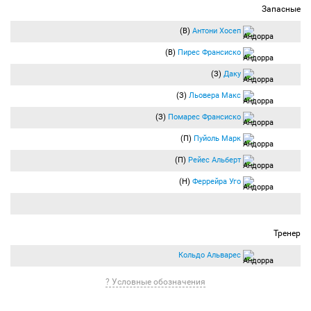
Запасные
(В)
Антони Хосеп
(В)
Пирес Франсиско
(З)
Даку
(З)
Льовера Макс
(З)
Помарес Франсиско
(П)
Пуйоль Марк
(П)
Рейес Альберт
(Н)
Феррейра Уго
Тренер
Кольдо Альварес
? Условные обозначения