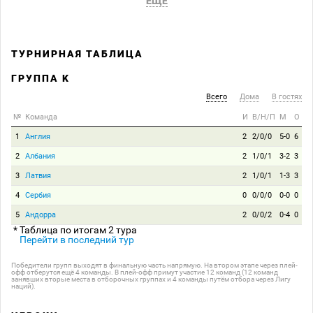
ЕЩЕ
ТУРНИРНАЯ ТАБЛИЦА
ГРУППА K
Всего
Дома
В гостях
№
Команда
И
В/Н/П
М
О
1
Англия
2
2/0/0
5-0
6
2
Албания
2
1/0/1
3-2
3
3
Латвия
2
1/0/1
1-3
3
4
Сербия
0
0/0/0
0-0
0
5
Андорра
2
0/0/2
0-4
0
* Таблица по итогам 2 тура
Перейти в последний тур
Победители групп выходят в финальную часть напрямую. На втором этапе через плей-
офф отберутся ещё 4 команды. В плей-офф примут участие 12 команд (12 команд
занявших вторые места в отборочных группах и 4 команды путём отбора через Лигу
наций).