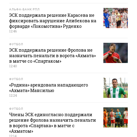
АЛЬФА-БАНК РПЛ
ЭСК поддержала решение Карасева не
фиксировать нарушение Алибекова на
форварде «Локомотива» Руденко
12:46
ФУТБОЛ
ЭСК поддержала решение Фролова не
назначать пенальти в ворота «Ахмата»
в матче со «Спартаком»
12:40
ФУТБОЛ
«Родина» арендовала нападающего
«Ахмата» Мансилью
12:24
ФУТБОЛ
Члены ЭСК единогласно поддержали
решение Фролова назначить пенальти
в ворота «Спартака» в матче с
«Ахматом»
12:14