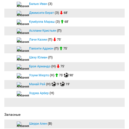
Балью Иван
(З)
Джимсити Берат
(З)
68′
Кумбулла Мараш
(З)
68′
Асллани Кристьян
(П)
Лачи Казим
(П)
75′
Паязити Адрион
(П)
75′
Шеху Юлиан
(П)
Броя Армандо
(Н)
75′
Узуни Мюрто
(Н)
75′
90′
Манай Рей
(Н)
9′
19′
Ходжа Арбер
(Н)
Запасные
Шерри Ален
(В)