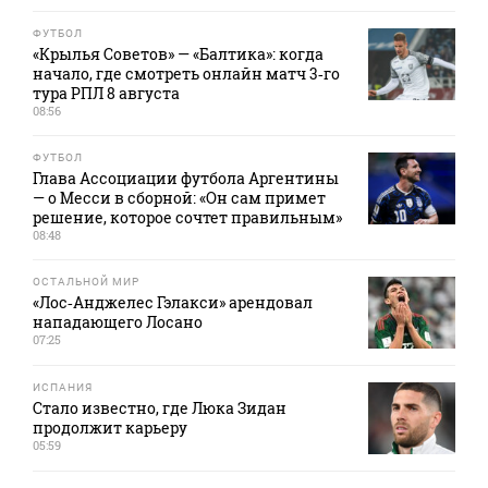
ФУТБОЛ
«Крылья Советов» — «Балтика»: когда
начало, где смотреть онлайн матч 3‑го
тура РПЛ 8 августа
08:56
ФУТБОЛ
Глава Ассоциации футбола Аргентины
— о Месси в сборной: «Он сам примет
решение, которое сочтет правильным»
08:48
ОСТАЛЬНОЙ МИР
«Лос‑Анджелес Гэлакси» арендовал
нападающего Лосано
07:25
ИСПАНИЯ
Стало известно, где Люка Зидан
продолжит карьеру
05:59