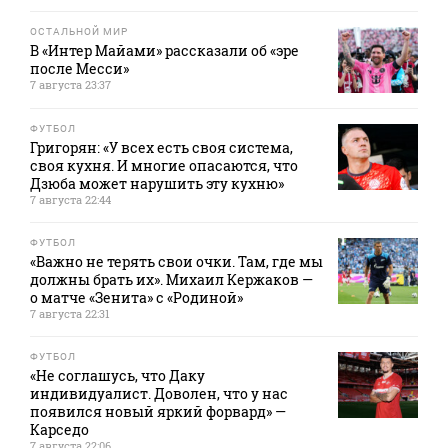
ОСТАЛЬНОЙ МИР
В «Интер Майами» рассказали об «эре
после Месси»
7 августа 23:37
ФУТБОЛ
Григорян: «У всех есть своя система,
своя кухня. И многие опасаются, что
Дзюба может нарушить эту кухню»
7 августа 22:44
ФУТБОЛ
«Важно не терять свои очки. Там, где мы
должны брать их». Михаил Кержаков —
о матче «Зенита» с «Родиной»
7 августа 22:31
ФУТБОЛ
«Не соглашусь, что Даку
индивидуалист. Доволен, что у нас
появился новый яркий форвард» —
Карседо
7 августа 22:06