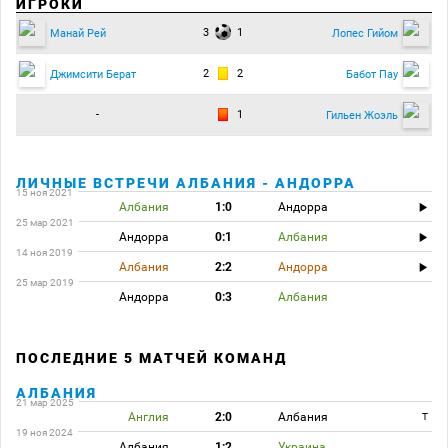
ИГРОКИ
3
1
Манай Рей
Лопес Гийом
2
2
Джимсити Берат
Бабот Пау
-
1
Гильен Жоэль
ЛИЧНЫЕ ВСТРЕЧИ АЛБАНИЯ - АНДОРРА
15 ноя 2021
Албания
1:0
Андорра
25 мар 2021
Андорра
0:1
Албания
14 ноя 2019
Албания
2:2
Андорра
25 мар 2019
Андорра
0:3
Албания
ПОСЛЕДНИЕ 5 МАТЧЕЙ КОМАНД
АЛБАНИЯ
21 мар 2025
Англия
2:0
Албания
T
19 ноя 2024
Албания
1:2
Украина