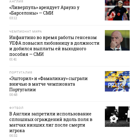
АНГЛИЯ
«Ливерпуль» арендует Араухо у
«Барселоны» — СМИ
03:12
ЧЕМПИОНАТ МИРА
Инфантино во время работы генсеком
УЕФА повысил любовницу в должности
и добился выплаты ей выходного
пособия — СМИ
01:41
ПОРТУГАЛИЯ
«Эшторил» и «Фамаликау» сыграли
вничью в матче чемпионата
Португалии
00:48
ФУТБОЛ
В Англии запретили использование
сплошных ограждений вдоль поля в
матчах низших лиг после смерти
игрока
00:32