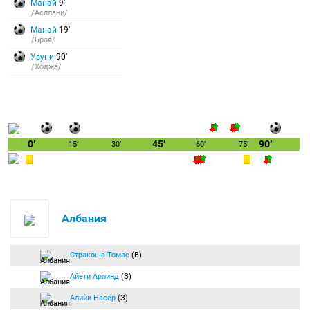
Манай
9′
/Асллани/
Манай
19′
/Броя/
Узуни
90′
/Ходжа/
0′
45′
90′
15′
30′
60′
75′
Албания
Стракоша Томас
(В)
Айети Арлинд
(З)
Алийи Насер
(З)