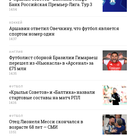
Банк Российская Премьер-Лига. Тур 3
14:54
ХОККЕЙ
Аршавин ответил Овечкину, что футбол является
спортом номер один
14:37
АНГЛИЯ
Футболист сборной Бразилии Гимараеш
перешел из «Ньюкасла» в «Арсенал» за
£75 млн
14:35
ФУТБОЛ
«Крылья Советов» и «Балтика» назвали
стартовые составы на матч РПЛ
14:16
ФУТБОЛ
Отец Лионеля Месси скончался в
возрасте 68 лет — СМИ
13:51