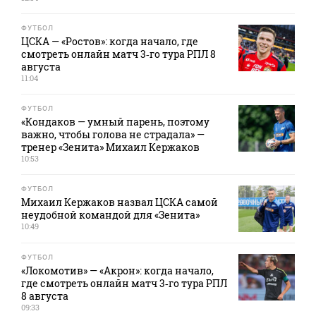
ФУТБОЛ
ЦСКА — «Ростов»: когда начало, где
смотреть онлайн матч 3‑го тура РПЛ 8
августа
11:04
ФУТБОЛ
«Кондаков — умный парень, поэтому
важно, чтобы голова не страдала» —
тренер «Зенита» Михаил Кержаков
10:53
ФУТБОЛ
Михаил Кержаков назвал ЦСКА самой
неудобной командой для «Зенита»
10:49
ФУТБОЛ
«Локомотив» — «Акрон»: когда начало,
где смотреть онлайн матч 3‑го тура РПЛ
8 августа
09:33