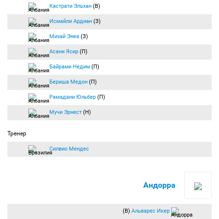
Кастрати Эльхан
(В)
Исмайли Ардиан
(З)
Михай Энеа
(З)
Асани Ясир
(П)
Байрами Недим
(П)
Бериша Медон
(П)
Рамадани Юльбер
(П)
Мучи Эрнест
(Н)
Тренер
Силвио Мендес
Андорра
(В)
Альварес Икер