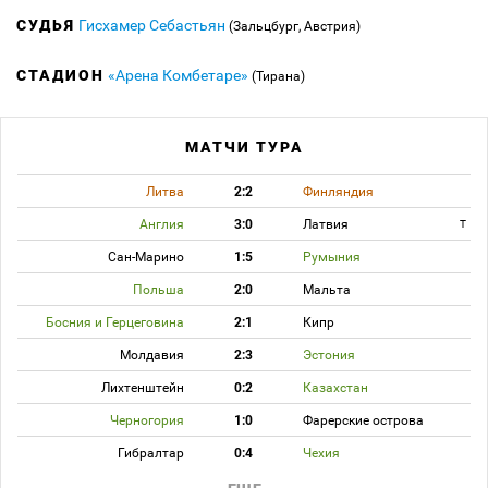
СУДЬЯ
Гисхамер Себастьян
(Зальцбург, Австрия)
СТАДИОН
«Арена Комбетаре»
(Тирана)
МАТЧИ ТУРА
Литва
2:2
Финляндия
Англия
3:0
Латвия
T
Сан-Марино
1:5
Румыния
Польша
2:0
Мальта
Босния и Герцеговина
2:1
Кипр
Молдавия
2:3
Эстония
Лихтенштейн
0:2
Казахстан
Черногория
1:0
Фарерские острова
Гибралтар
0:4
Чехия