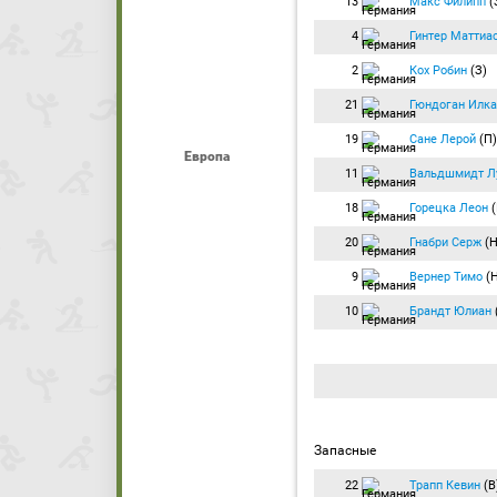
13
Макс Филипп
(
4
Гинтер Маттиа
2
Кох Робин
(З)
21
Гюндоган Илка
19
Сане Лерой
(П
Европа
11
Вальдшмидт Л
18
Горецка Леон
(
20
Гнабри Серж
(Н
9
Вернер Тимо
(
10
Брандт Юлиан
Запасные
22
Трапп Кевин
(В