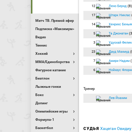
12
Лено Бернд
(В)
17
Штарк Никлас
Матч ТВ. Прямой эфир
14
Хенрихс Бенья
Подписка «Максимум»
5
Та Джонатан
(З
Видео
3
Удуохай Фелик
Теннис
23
Дауд Махмуд
(
Хоккей
7
Амири Надим
(
MMA/Единоборства
Фигурное катание
6
Нойхаус Флори
Биатлон
Лыжные гонки
Тренер
Бокс
Лев Йоахим
Допинг
Олимпийские игры
Формула-1
Баскетбол
СУДЬЯ
Хацеган Овиди