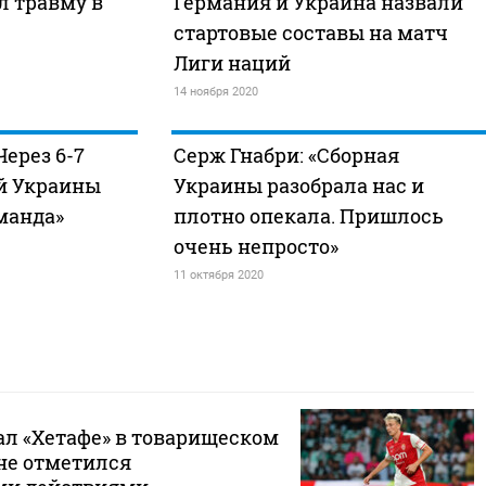
л травму в
Германия и Украина назвали
стартовые составы на матч
Лиги наций
14 ноября 2020
Через 6-7
Серж Гнабри: «Сборная
ой Украины
Украины разобрала нас и
манда»
плотно опекала. Пришлось
очень непросто»
11 октября 2020
ал «Хетафе» в товарищеском
 не отметился