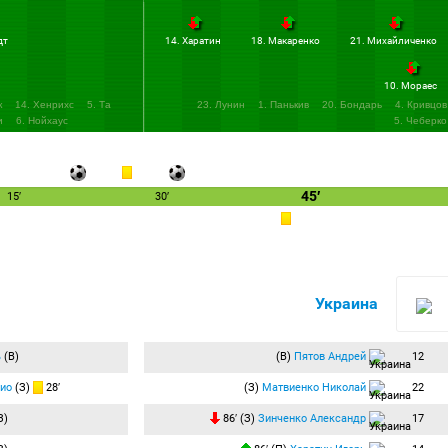
дт
14. Харатин
18. Макаренко
21. Михайличенко
10. Мораес
к
14. Хенрихс
5. Та
23. Лунин
1. Панькив
20. Бондарь
4. Кривцов
и
6. Нойхаус
5. Чеберко
45′
15′
30′
Украина
ь
(В)
(В)
Пятов Андрей
12
ио
(З)
28′
(З)
Матвиенко Николай
22
З)
86′ (З)
Зинченко Александр
17