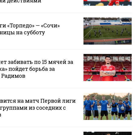
ми действиями
и «Торпедо» — «Сочи»
ницы на субботу
ет забивать по 15 мячей за
ка» пойдет борьба за
 Радимов
авится на матч Первой лиги
группами из соседних с
в