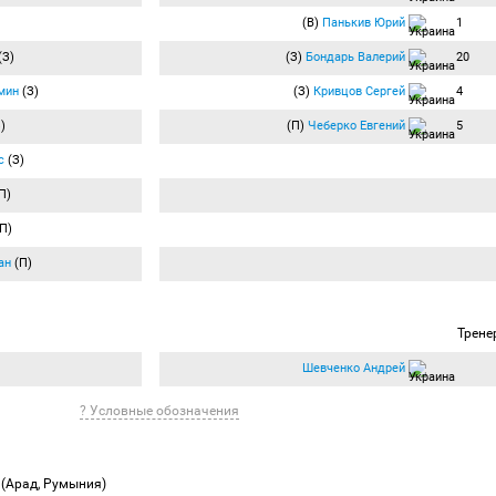
(В)
Панькив Юрий
1
(З)
(З)
Бондарь Валерий
20
мин
(З)
(З)
Кривцов Сергей
4
)
(П)
Чеберко Евгений
5
с
(З)
П)
П)
ан
(П)
Трене
Шевченко Андрей
? Условные обозначения
у
(Арад, Румыния)