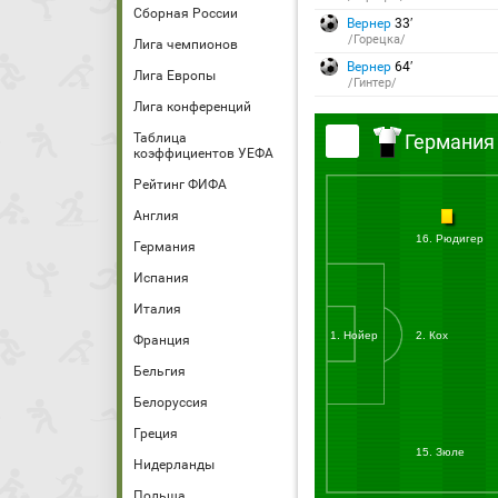
Сборная России
Вернер
33′
/Горецка/
Лига чемпионов
Вернер
64′
Лига Европы
/Гинтер/
Лига конференций
Таблица
Германия
коэффициентов УЕФА
Рейтинг ФИФА
Англия
16. Рюдигер
Германия
Испания
Италия
1. Нойер
2. Кох
Франция
Бельгия
Белоруссия
Греция
15. Зюле
Нидерланды
Польша