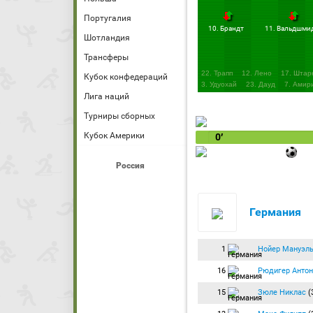
Португалия
10. Брандт
11. Вальдшми
Шотландия
Трансферы
22. Трапп
12. Лено
17. Штар
Кубок конфедераций
3. Удуохай
23. Дауд
7. Амир
Лига наций
Турниры сборных
Кубок Америки
0′
Россия
Германия
1
Нойер Мануэл
16
Рюдигер Антон
15
Зюле Никлас
(