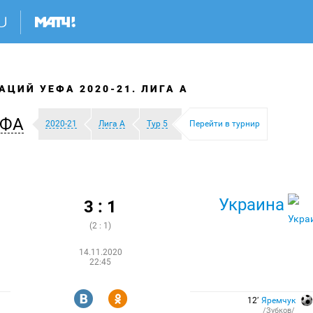
АЦИЙ УЕФА 2020-21. ЛИГА A
ЕФА
2020-21
Лига A
Тур 5
Перейти в турнир
Украина
3 : 1
(2 : 1)
14.11.2020
22:45
R
Y
12′
Яремчук
/Зубков/