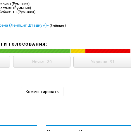
тавиан (Румыния)
ебастьян (Румыния)
 Себастьян (Румыния)
рена (Лейпциг Штадиум)»
(Лейпциг)
ОГИ ГОЛОСОВАНИЯ:
Ничья
30
Украина
91
Комментировать