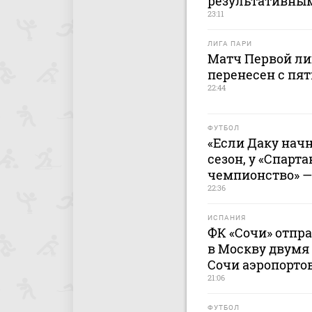
результативны
23:11
ЛИГА ПАРИ
Матч Первой лиг
перенесен с пят
22:44
ФУТБОЛ
«Если Даку начн
сезон, у «Спарта
чемпионство» —
22:36
ИСПАНИЯ
ФК «Сочи» отпр
в Москву двумя 
Сочи аэропорто
21:06
ФУТБОЛ