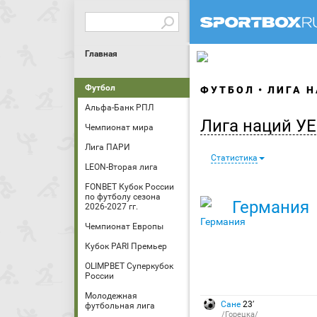
Главная
Футбол
ФУТБОЛ
ЛИГА Н
Альфа-Банк РПЛ
Лига наций У
Чемпионат мира
Лига ПАРИ
Статистика
LEON-Вторая лига
FONBET Кубок России
по футболу сезона
Германия
2026-2027 гг.
Чемпионат Европы
Кубок PARI Премьер
OLIMPBET Суперкубок
России
Молодежная
Сане
23′
футбольная лига
/Горецка/