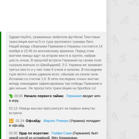
Здравствуйте, уважаемые любители футбола! Текстовая
трансляция матча 5-го тура группового турнира Лиги
Наций между сборными Германии и Украины состоится 14
ноября в 22:45 по московскому времени. Перед этим
матчем немцы идут на втором месте в группе, набрав
шесть очков. В прошлой встрече Германия на своем поле
сыграла вничью со Швейцарией, 3:3. Украина же занимает
третье место и у нее тоже 6 очков в копилке. В последнем
туре желто-синие удивили всех, обыграв на своем поле
Испанию со счетом 1:0. В пяти последних очных матчах
между командами зафиксированы три победы Германии и
две ничьих. Не пропустите трансляцию на Sportbox.ru!
00:00
Начало первого тайма:
Германия
вводит мяч
в игру.
01:13
Немцы высоко прессингуют на первых минутах
встречи.
01:24
Офсайд:
Марлос Ромеро
(Украина) попадает
в офсайд.
02:00
Удар по воротам:
Гнабри Серж
(Германия) бьёт
левой ногой из штрафной. Мяч блокирован.