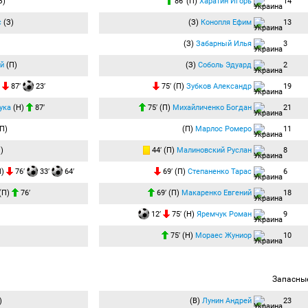
З)
86′ (П)
Харатин Игорь
14
с
(З)
(З)
Конопля Ефим
13
(З)
Забарный Илья
3
й
(П)
(З)
Соболь Эдуард
2
)
87′
23′
75′ (П)
Зубков Александр
19
ука
(Н)
87′
75′ (П)
Михайличенко Богдан
21
П)
(П)
Марлос Ромеро
11
)
44′ (П)
Малиновский Руслан
8
Н)
76′
33′
64′
69′ (П)
Степаненко Тарас
6
(П)
76′
69′ (П)
Макаренко Евгений
18
12′
75′ (Н)
Яремчук Роман
9
75′ (Н)
Мораес Жуниор
10
Запасны
)
(В)
Лунин Андрей
23