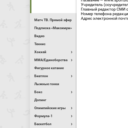
Название — www.sportbo
Учредитель (соучредите
Главный редактор СМИ се
Номер телефона редакции
Адрес электронной почты
Матч ТВ. Прямой эфир
Подписка «Максимум»
Видео
Теннис
Хоккей
MMA/Единоборства
Фигурное катание
Биатлон
Лыжные гонки
Бокс
Допинг
Олимпийские игры
Формула-1
Баскетбол