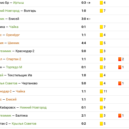
мо Бр
—
Иртыш
0:3 -:+
4
ий Новгород
—
Волгарь
1:0
7
ник
—
Енисей
3:0 +:-
ика
—
Чайка
0:1
7
с
—
Оренбург
1:1
4
ия
—
Шинник
4:4
5
техимик
—
Краснодар-2
5:0
3
ел
—
Спартак-2
1:1
3
2
н
—
Торпедо М
0:1
2
1
ей
—
Текстильщик Ив
1:0
4
ья Советов
—
Чертаново
5:0
4
1
нодар-2
—
Чайка
1:1
11
с
—
Енисей
1:1
7
Хабаровск
—
Нижний Новгород
0:1
9
техимик
—
Балтика
2:1
3
1
так-2
—
Крылья Советов
0:2
5