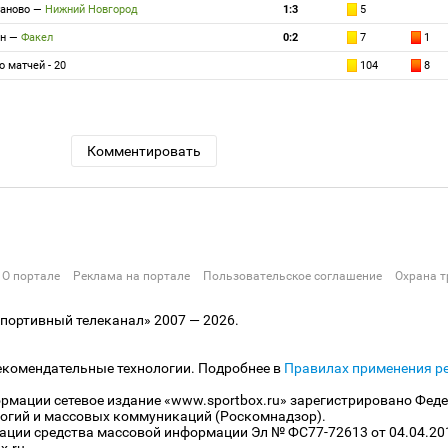
аново
—
Нижний Новгород
1:3
5
н
—
Факел
0:2
7
1
о матчей - 20
104
8
Комментировать
О портале
Реклама на портале
Пользовательское соглашение
Охрана т
ортивный телеканал» 2007 — 2026.
екомендательные технологии. Подробнее в
Правилах применения р
рмации сетевое издание «www.sportbox.ru» зарегистрировано Феде
огий и массовых коммуникаций (Роскомнадзор).
рации средства массовой информации Эл № ФС77-72613 от 04.04.20