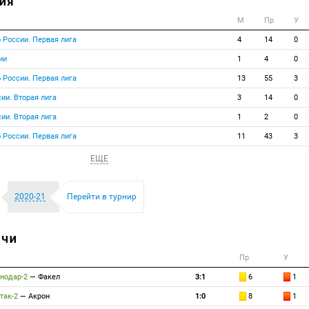
ИЯ
М
Пр
У
 России. Первая лига
4
14
0
ии
1
4
0
 России. Первая лига
13
55
3
ии. Вторая лига
3
14
0
ии. Вторая лига
1
2
0
 России. Первая лига
11
43
3
ЕЩЕ
2020-21
Перейти в турнир
ТЧИ
Пр
У
нодар-2
—
Факел
3:1
6
1
так-2
—
Акрон
1:0
8
1