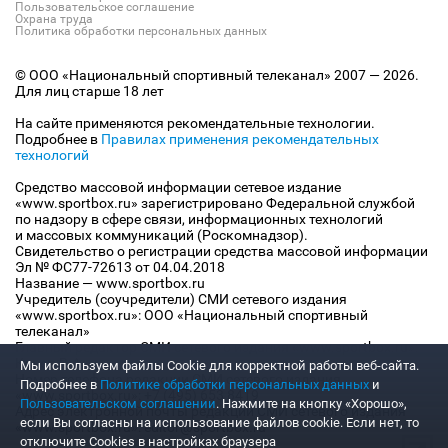
Пользовательское соглашение
Охрана труда
Политика обработки персональных данных
© ООО «Национальный спортивный телеканал» 2007 — 2026.
Для лиц старше 18 лет
На сайте применяются рекомендательные технологии.
Подробнее в
Правилах применения рекомендательных
технологий
Средство массовой информации сетевое издание
«www.sportbox.ru» зарегистрировано Федеральной службой
по надзору в сфере связи, информационных технологий
и массовых коммуникаций (Роскомнадзор).
Свидетельство о регистрации средства массовой информации
Эл № ФС77-72613 от 04.04.2018
Название — www.sportbox.ru
Учредитель (соучредители) СМИ сетевого издания
«www.sportbox.ru»: ООО «Национальный спортивный
телеканал»
Главный редактор СМИ сетевого издания «www.sportbox.ru»:
Конов В.А.
Мы используем файлы Сookie для корректной работы веб-сайта.
Номер телефона редакции СМИ сетевого издания
Подробнее в
Политике обработки персональных данных
и
«www.sportbox.ru»: +7 (495) 653 8419
Пользовательском соглашении
. Нажмите на кнопку «Хорошо»,
Адрес электронной почты редакции СМИ сетевого издания
если Вы согласны на использование файлов cookie. Если нет, то
«www.sportbox.ru»: editor@sportbox.ru
отключите Cookies в настройках браузера