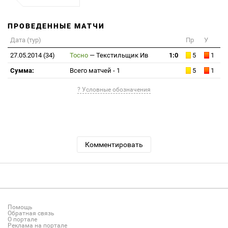
ПРОВЕДЕННЫЕ МАТЧИ
Дата (тур)
Пр
У
27.05.2014 (34)
Тосно
—
Текстильщик Ив
1:0
5
1
Сумма:
Всего матчей - 1
5
1
? Условные обозначения
Комментировать
Помощь
Обратная связь
О портале
Реклама на портале