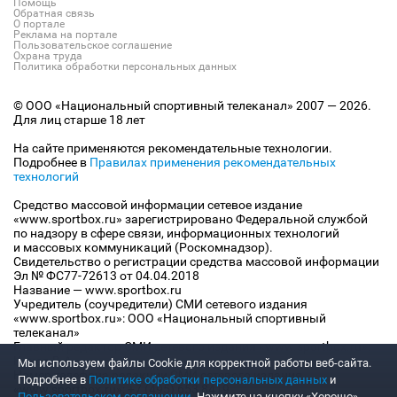
Помощь
Обратная связь
О портале
Реклама на портале
Пользовательское соглашение
Охрана труда
Политика обработки персональных данных
© ООО «Национальный спортивный телеканал» 2007 — 2026.
Для лиц старше 18 лет
На сайте применяются рекомендательные технологии.
Подробнее в
Правилах применения рекомендательных
технологий
Средство массовой информации сетевое издание
«www.sportbox.ru» зарегистрировано Федеральной службой
по надзору в сфере связи, информационных технологий
и массовых коммуникаций (Роскомнадзор).
Свидетельство о регистрации средства массовой информации
Эл № ФС77-72613 от 04.04.2018
Название — www.sportbox.ru
Учредитель (соучредители) СМИ сетевого издания
«www.sportbox.ru»: ООО «Национальный спортивный
телеканал»
Главный редактор СМИ сетевого издания «www.sportbox.ru»:
Конов В.А.
Мы используем файлы Сookie для корректной работы веб-сайта.
Номер телефона редакции СМИ сетевого издания
Подробнее в
Политике обработки персональных данных
и
«www.sportbox.ru»: +7 (495) 653 8419
Пользовательском соглашении
. Нажмите на кнопку «Хорошо»,