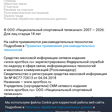
Помощь
Обратная связь
О портале
Реклама на портале
Пользовательское соглашение
Охрана труда
Политика обработки персональных данных
© ООО «Национальный спортивный телеканал» 2007 — 2026.
Для лиц старше 18 лет
На сайте применяются рекомендательные технологии.
Подробнее в
Правилах применения рекомендательных
технологий
Средство массовой информации сетевое издание
«www.sportbox.ru» зарегистрировано Федеральной службой
по надзору в сфере связи, информационных технологий
и массовых коммуникаций (Роскомнадзор).
Свидетельство о регистрации средства массовой информации
Эл № ФС77-72613 от 04.04.2018
Название — www.sportbox.ru
Учредитель (соучредители) СМИ сетевого издания
«www.sportbox.ru»: ООО «Национальный спортивный
телеканал»
Главный редактор СМИ сетевого издания «www.sportbox.ru»:
Конов В.А.
Мы используем файлы Сookie для корректной работы веб-сайта.
Номер телефона редакции СМИ сетевого издания
Подробнее в
Политике обработки персональных данных
и
«www.sportbox.ru»: +7 (495) 653 8419
Пользовательском соглашении
. Нажмите на кнопку «Хорошо»,