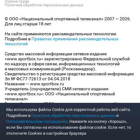
Охрана труда
Политика обработки персональных данных
© ООО «Национальный спортивный телеканал» 2007 — 2026.
Для лиц старше 18 лет
На сайте применяются рекомендательные технологии.
Подробнее в
Правилах применения рекомендательных
технологий
Средство массовой информации сетевое издание
«www.sportbox.ru» зарегистрировано Федеральной службой
по надзору в сфере связи, информационных технологий
и массовых коммуникаций (Роскомнадзор).
Свидетельство о регистрации средства массовой информации
Эл № ФС77-72613 от 04.04.2018
Название — www.sportbox.ru
Учредитель (соучредители) СМИ сетевого издания
«www.sportbox.ru»: ООО «Национальный спортивный
телеканал»
Главный редактор СМИ сетевого издания «www.sportbox.ru»:
Конов В.А.
Мы используем файлы Сookie для корректной работы веб-сайта.
Номер телефона редакции СМИ сетевого издания
Подробнее в
Политике обработки персональных данных
и
«www.sportbox.ru»: +7 (495) 653 8419
Пользовательском соглашении
. Нажмите на кнопку «Хорошо»,
Адрес электронной почты редакции СМИ сетевого издания
если Вы согласны на использование файлов cookie. Если нет, то
«www.sportbox.ru»: editor@sportbox.ru
отключите Cookies в настройках браузера