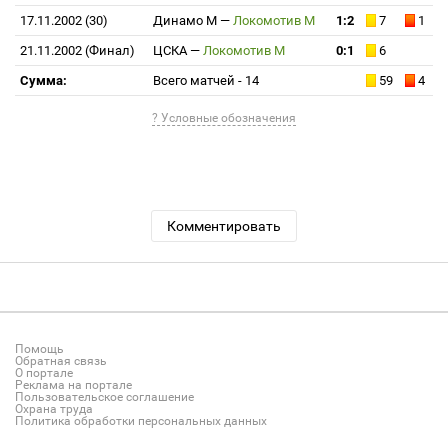
17.11.2002 (30)
Динамо М
—
Локомотив М
1:2
7
1
21.11.2002 (Финал)
ЦСКА
—
Локомотив М
0:1
6
Сумма:
Всего матчей - 14
59
4
? Условные обозначения
Комментировать
Помощь
Обратная связь
О портале
Реклама на портале
Пользовательское соглашение
Охрана труда
Политика обработки персональных данных