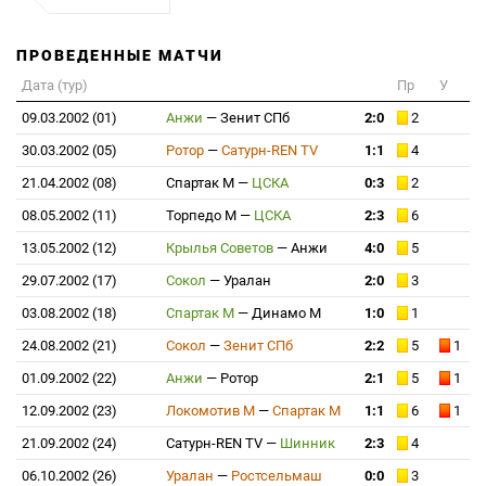
ПРОВЕДЕННЫЕ МАТЧИ
Дата (тур)
Пр
У
09.03.2002 (01)
Анжи
—
Зенит СПб
2:0
2
30.03.2002 (05)
Ротор
—
Сатурн-REN TV
1:1
4
21.04.2002 (08)
Спартак М
—
ЦСКА
0:3
2
08.05.2002 (11)
Торпедо М
—
ЦСКА
2:3
6
13.05.2002 (12)
Крылья Советов
—
Анжи
4:0
5
29.07.2002 (17)
Сокол
—
Уралан
2:0
3
03.08.2002 (18)
Спартак М
—
Динамо М
1:0
1
24.08.2002 (21)
Сокол
—
Зенит СПб
2:2
5
1
01.09.2002 (22)
Анжи
—
Ротор
2:1
5
1
12.09.2002 (23)
Локомотив М
—
Спартак М
1:1
6
1
21.09.2002 (24)
Сатурн-REN TV
—
Шинник
2:3
4
06.10.2002 (26)
Уралан
—
Ростсельмаш
0:0
3