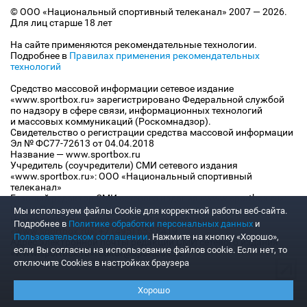
© ООО «Национальный спортивный телеканал» 2007 — 2026.
Для лиц старше 18 лет
На сайте применяются рекомендательные технологии.
Подробнее в
Правилах применения рекомендательных
технологий
Средство массовой информации сетевое издание
«www.sportbox.ru» зарегистрировано Федеральной службой
по надзору в сфере связи, информационных технологий
и массовых коммуникаций (Роскомнадзор).
Свидетельство о регистрации средства массовой информации
Эл № ФС77-72613 от 04.04.2018
Название — www.sportbox.ru
Учредитель (соучредители) СМИ сетевого издания
«www.sportbox.ru»: ООО «Национальный спортивный
телеканал»
Главный редактор СМИ сетевого издания «www.sportbox.ru»:
Конов В.А.
Мы используем файлы Сookie для корректной работы веб-сайта.
Номер телефона редакции СМИ сетевого издания
Подробнее в
Политике обработки персональных данных
и
«www.sportbox.ru»: +7 (495) 653 8419
Пользовательском соглашении
. Нажмите на кнопку «Хорошо»,
Адрес электронной почты редакции СМИ сетевого издания
если Вы согласны на использование файлов cookie. Если нет, то
«www.sportbox.ru»: editor@sportbox.ru
отключите Cookies в настройках браузера
Хорошо