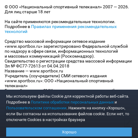
© ООО «Национальный спортивный телеканал» 2007 — 2026.
Для лиц старше 18 лет
На сайте применяются рекомендательные технологии.
Подробнее в
Правилах применения рекомендательных
технологий
Средство массовой информации сетевое издание
«www.sportbox.ru» зарегистрировано Федеральной службой
по надзору в сфере связи, информационных технологий
и массовых коммуникаций (Роскомнадзор).
Свидетельство о регистрации средства массовой информации
Эл № ФС77-72613 от 04.04.2018
Название — www.sportbox.ru
Учредитель (соучредители) СМИ сетевого издания
«www.sportbox.ru»: ООО «Национальный спортивный
телеканал»
Главный редактор СМИ сетевого издания «www.sportbox.ru»:
Конов В.А.
Мы используем файлы Сookie для корректной работы веб-сайта.
Номер телефона редакции СМИ сетевого издания
Подробнее в
Политике обработки персональных данных
и
«www.sportbox.ru»: +7 (495) 653 8419
Пользовательском соглашении
. Нажмите на кнопку «Хорошо»,
Адрес электронной почты редакции СМИ сетевого издания
если Вы согласны на использование файлов cookie. Если нет, то
«www.sportbox.ru»: editor@sportbox.ru
отключите Cookies в настройках браузера
Хорошо