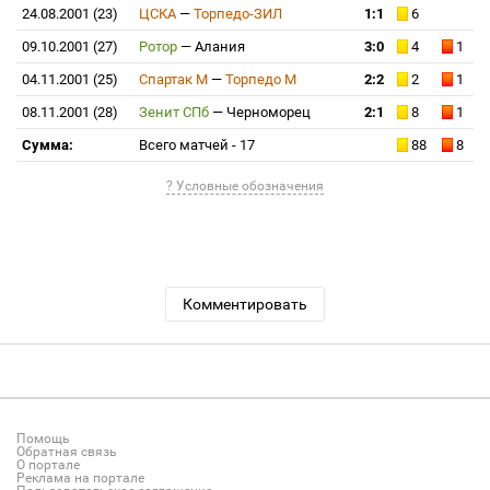
24.08.2001 (23)
ЦСКА
—
Торпедо-ЗИЛ
1:1
6
09.10.2001 (27)
Ротор
—
Алания
3:0
4
1
04.11.2001 (25)
Спартак М
—
Торпедо М
2:2
2
1
08.11.2001 (28)
Зенит СПб
—
Черноморец
2:1
8
1
Сумма:
Всего матчей - 17
88
8
? Условные обозначения
Комментировать
Помощь
Обратная связь
О портале
Реклама на портале