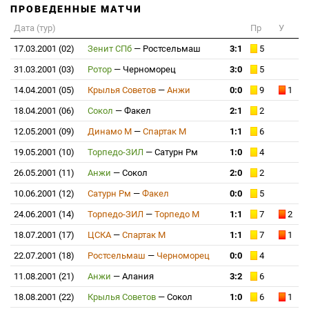
ПРОВЕДЕННЫЕ МАТЧИ
Дата (тур)
Пр
У
17.03.2001 (02)
Зенит СПб
—
Ростсельмаш
3:1
5
31.03.2001 (03)
Ротор
—
Черноморец
3:0
5
14.04.2001 (05)
Крылья Советов
—
Анжи
0:0
9
1
18.04.2001 (06)
Сокол
—
Факел
2:1
2
12.05.2001 (09)
Динамо М
—
Спартак М
1:1
6
19.05.2001 (10)
Торпедо-ЗИЛ
—
Сатурн Рм
1:0
4
26.05.2001 (11)
Анжи
—
Сокол
2:0
2
10.06.2001 (12)
Сатурн Рм
—
Факел
0:0
5
24.06.2001 (14)
Торпедо-ЗИЛ
—
Торпедо М
1:1
7
2
18.07.2001 (17)
ЦСКА
—
Спартак М
1:1
7
1
22.07.2001 (18)
Ростсельмаш
—
Черноморец
0:0
4
11.08.2001 (21)
Анжи
—
Алания
3:2
6
18.08.2001 (22)
Крылья Советов
—
Сокол
1:0
6
1