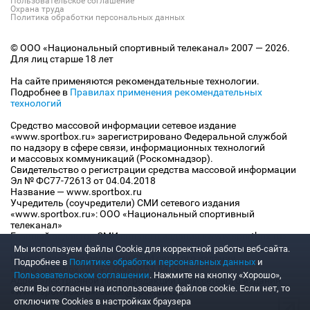
Пользовательское соглашение
Охрана труда
Политика обработки персональных данных
© ООО «Национальный спортивный телеканал» 2007 — 2026.
Для лиц старше 18 лет
На сайте применяются рекомендательные технологии.
Подробнее в
Правилах применения рекомендательных
технологий
Средство массовой информации сетевое издание
«www.sportbox.ru» зарегистрировано Федеральной службой
по надзору в сфере связи, информационных технологий
и массовых коммуникаций (Роскомнадзор).
Свидетельство о регистрации средства массовой информации
Эл № ФС77-72613 от 04.04.2018
Название — www.sportbox.ru
Учредитель (соучредители) СМИ сетевого издания
«www.sportbox.ru»: ООО «Национальный спортивный
телеканал»
Главный редактор СМИ сетевого издания «www.sportbox.ru»:
Конов В.А.
Мы используем файлы Сookie для корректной работы веб-сайта.
Номер телефона редакции СМИ сетевого издания
Подробнее в
Политике обработки персональных данных
и
«www.sportbox.ru»: +7 (495) 653 8419
Пользовательском соглашении
. Нажмите на кнопку «Хорошо»,
Адрес электронной почты редакции СМИ сетевого издания
если Вы согласны на использование файлов cookie. Если нет, то
«www.sportbox.ru»: editor@sportbox.ru
отключите Cookies в настройках браузера